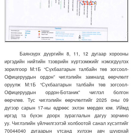
Баянзүрх дүүргийн 8, 11, 12 дугаар хорооны
иргэдийн нийтийн тээврийн хүртээмжийг нэмэгдүүлэх
зорилгоор М:1Б “Сүхбаатарын талбайн төв зогсоол-
Офицеруудын ордон” чиглэлийн замналд өөрчлөлт
оруулж М:1Б “Сүхбаатарын талбайн төв зогсоол-
Офицеруудын ордон-Ботаник” чиглэл болгон
өөрчлөв.
Тус чиглэлийн өөрчлөлтийг 2025 оны 09
дүгээр сарын 17-ны өдрөөс эхлэн мөрдөх юм. Иймд
иргэд та бүхэн доорх зураглалын дагуу зорчино
уу.
Чиглэлийн үйлчилгээтэй холбоотой санал хүсэлтийг
70044040 дугаарын утсанд хүлээн авч шуурхай