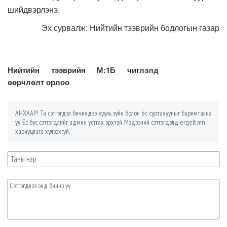
шийдвэрлэнэ.
Эх сурвалж: Нийтийн тээврийн бодлогын газар
Нийтийн тээврийн М:1Б чиглэлд
өөрчлөлт орлоо
АНХААР! Та сэтгэгдэл бичихдээ хууль зүйн болон ёс суртахууныг баримтална
уу. Ёс бус сэтгэгдлийг админ устгах эрхтэй. Мэдээний сэтгэгдэлд ergelt.mn
хариуцлага хүлээхгүй.