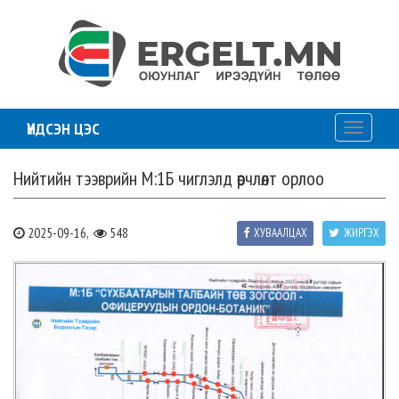
ҮНДСЭН ЦЭС
Toggle
navigati
Нийтийн тээврийн М:1Б чиглэлд өөрчлөлт орлоо
2025-09-16,
548
ХУВААЛЦАХ
ЖИРГЭХ