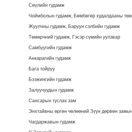
Сөүлийн гудамж
Чоймболын гудамж, Бөмбөгөр худалдааны төв
Жуулчны гудамж, Баруун сэлбийн гудамж
Төмөрчний гудамж, Гэсэр сүмийн уулзвар
Самбуугийн гудамж
Анкарагийн гудамж
Бага тойруу
Бээжингийн гудамж
Залуучуудын гудамж
Сансарын туслах зам
Энхтайвны өргөн чөлөөний Зүүн дөрвөн замын
Чагдаржавын гудамж