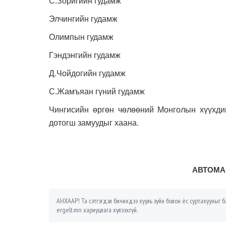
С.Зоригийн гудамж
Элчингийн гудамж
Олимпын гудамж
Гэндэнгийн гудамж
Д.Чойдогийн гудамж
С.Жамъяан гүний гудамж
Чингисийн өргөн чөлөөний Монголын хүүхди
дотогш замуудыг хаана.
АВТОМА
АНХААР! Та сэтгэгдэл бичихдээ хууль зүйн болон ёс суртахууныг ба
ergelt.mn хариуцлага хүлээхгүй.