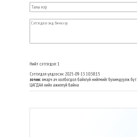
Нийт сэтгэгдэл: 1
Сэтгэгдэл үлдээсэн: 2025-09-13 10:38:15
зочин:
ямарч ач холбогдол байхгүй нийгмийг бухимдуулж бүт
ЦАГДАА хийх ажилгүй байна