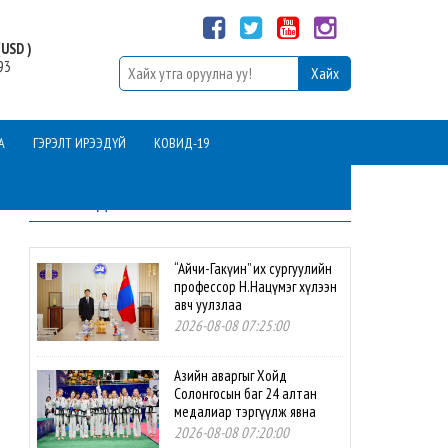
USD )
93
А
ГЭРЭЛТ ИРЭЭДҮЙ
КОВИД-19
ШИНЭ МЭДЭЭ
“Айчи-Гакүин” их сургуулийн
профессор Н.Нацүмэг хүлээн
авч уулзлаа
2026-08-08 07:25:00
Азийн аваргыг Хойд
Солонгосын баг 24 алтан
медалиар тэргүүлж явна
2026-08-08 07:20:00