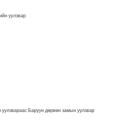
ийн уулзвар
 уулзвараас Баруун дөрвөн замын уулзвар