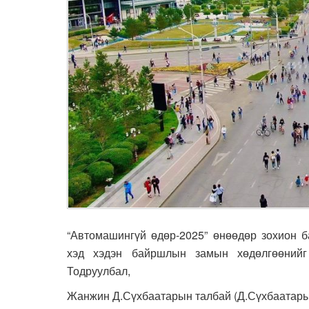
“Автомашингүй өдөр-2025” өнөөдөр зохион б
хэд хэдэн байршлын замын хөдөлгөөнийг 
Тодруулбал,
Жанжин Д.Сүхбаатарын талбай (Д.Сүхбаатарын