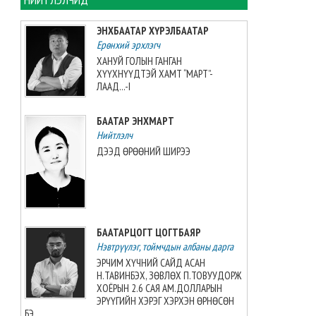
ЦАГ АГААР: Улаанбаатарт
өдөртөө 32 хэм дулаан
ЭНХБААТАР ХҮРЭЛБААТАР
байна
Ерөнхий эрхлэгч
2026-08-08 06:00:00
ХАНУЙ ГОЛЫН ГАНГАН
ХҮҮХНҮҮДТЭЙ ХАМТ “МАРТ”-
Өнөөдөр 14:00 цагт 34 вагон
ЛААД...-I
автобензин орж ирнэ
2026-08-07 12:54:49
БААТАР ЭНХМАРТ
Нийтлэлч
ДЭЭД ӨРӨӨНИЙ ШИРЭЭ
Б.Пүрэвдагва: Найман
салбарын 103 үйлчилгээний
бүртгэлийг цуцалснаар
бизнес эрхлэхэд таатай
нөхцөл бүрдэнэ
2026-08-07 12:27:32
БААТАРЦОГТ ЦОГТБАЯР
Нэвтрүүлэг, тоймчдын албаны дарга
Согтуугаар тээврийн
ЭРЧИМ ХҮЧНИЙ САЙД АСАН
хэрэгсэл жолоодсон 69
Н.ТАВИНБЭХ, ЗӨВЛӨХ П.ТОВУУДОРЖ
дуудлага бүртгэгджээ
ХОЁРЫН 2.6 САЯ АМ.ДОЛЛАРЫН
ЭРҮҮГИЙН ХЭРЭГ ХЭРХЭН ӨРНӨСӨН
2026-08-07 11:04:33
БЭ