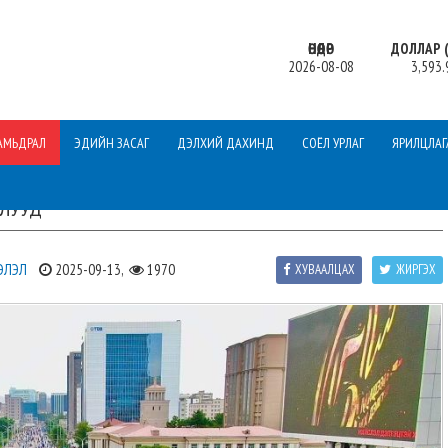
ӨНӨӨДӨР
ДОЛЛАР (
2026-08-08
3,593.
АМЬДРАЛ
ЭДИЙН ЗАСАГ
ДЭЛХИЙ ДАХИНД
СОЁЛ УРЛАГ
ЯРИЛЦЛАГ
ШЛУУД
ЭЛЭЛ
2025-09-13,
1970
ХУВААЛЦАХ
ЖИРГЭХ