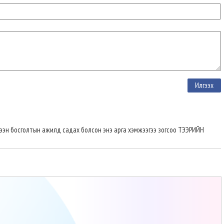
ээн босголтын ажилд садах болсон энэ арга хэмжээгээ зогсоо ТЭЭРИЙН