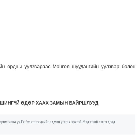
йн ордны уулзвараас Монгол шуудангийн уулзвар болон
ШИНГҮЙ ӨДӨР ХААХ ЗАМЫН БАЙРШЛУУД
римтална уу. Ёс бус сэтгэгдлийг админ устгах эрхтэй. Мэдээний сэтгэгдэлд