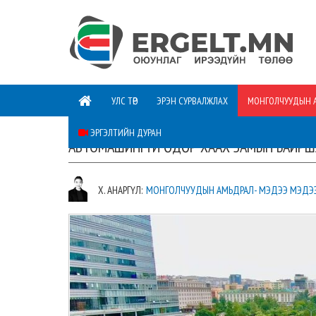
УЛС ТӨР
ЭРЭН СУРВАЛЖЛАХ
МОНГОЛЧУУДЫН 
ЭРГЭЛТИЙН ДУРАН
АВТОМАШИНГҮЙ ӨДӨР ХААХ ЗАМЫН БАЙР
Х. АНАРГҮЛ:
МОНГОЛЧУУДЫН АМЬДРАЛ- МЭДЭЭ МЭДЭ