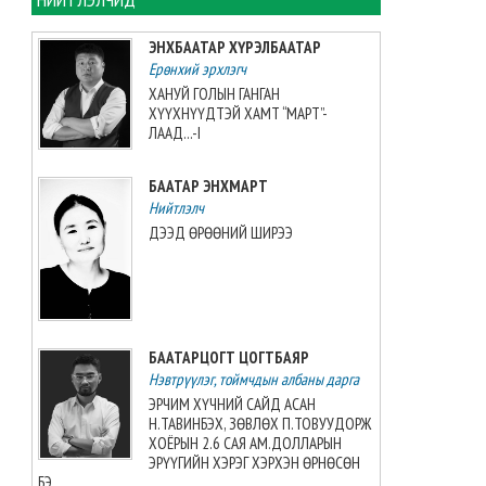
хийжээ
2026-08-07 10:16:21
ЭНХБААТАР ХҮРЭЛБААТАР
Ерөнхий эрхлэгч
Б.Шарав агсны гэргий
ХАНУЙ ГОЛЫН ГАНГАН
Д.ГАНЧИМЭГ: Хань минь “Төр
ХҮҮХНҮҮДТЭЙ ХАМТ “МАРТ”-
намайг үнэлж байхад би
ЛААД...-I
хүндлэхгүй бол болохгүй”
гээд эцсийнхээ хүчийг
БААТАР ЭНХМАРТ
шавхаж, өөрөө шагналаа авсан
Нийтлэлч
2026-08-07 08:24:12
ДЭЭД ӨРӨӨНИЙ ШИРЭЭ
“INTERNATIONAL SHINE CUP
2026”-гаас 7 алт, 7 мөнгө, 5
хүрэл медаль хүртжээ
2026-08-07 08:19:30
БААТАРЦОГТ ЦОГТБАЯР
Нэвтрүүлэг, тоймчдын албаны дарга
Камбож Улс 2028 оны Азийн
аваргыг зохион байгуулах
ЭРЧИМ ХҮЧНИЙ САЙД АСАН
эрхийг авлаа
Н.ТАВИНБЭХ, ЗӨВЛӨХ П.ТОВУУДОРЖ
2026-08-07 07:51:49
ХОЁРЫН 2.6 САЯ АМ.ДОЛЛАРЫН
ЭРҮҮГИЙН ХЭРЭГ ХЭРХЭН ӨРНӨСӨН
БЭ