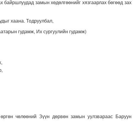
 байршлуудад замын хөдөлгөөнийг хязгаарлах бөгөөд зах
удыг хаана. Тодруулбал,
атарын гудамж, Их сургуулийн гудамж)
,
р,
өргөн чөлөөний Зүүн дөрвөн замын уулзвараас Баруун