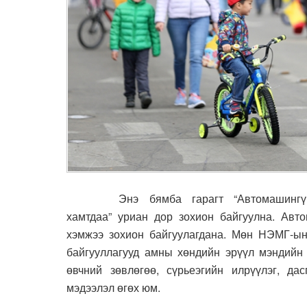
Энэ бямба гарагт “Автомашингүй өдө
хамтдаа” уриан дор зохион байгуулна.
Авто
хэмжээ зохион байгуулагдана.
Мөн НЭМГ-ын 
байгууллагууд амны хөндийн эрүүл мэндийн 
өвчний зөвлөгөө, сүрьеэгийн илрүүлэг, да
мэдээлэл өгөх юм.