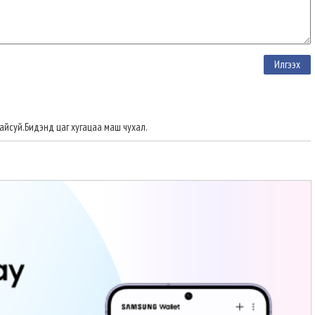
айсуй.Бидэнд цаг хугацаа маш чухал.