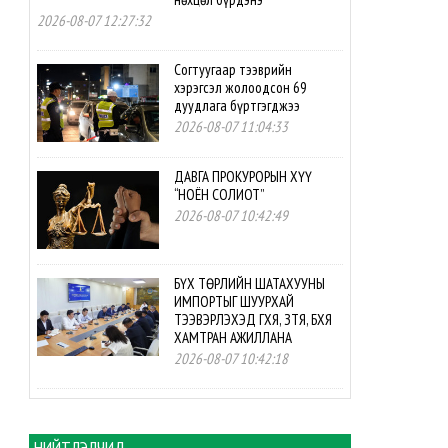
2026-08-07 12:27:32
Согтуугаар тээврийн
хэрэгсэл жолоодсон 69
дуудлага бүртгэгджээ
2026-08-07 11:04:33
ДАВГА ПРОКУРОРЫН ХҮҮ
“НОЁН СОЛИОТ”
2026-08-07 10:42:49
БҮХ ТӨРЛИЙН ШАТАХУУНЫ
ИМПОРТЫГ ШУУРХАЙ
ТЭЭВЭРЛЭХЭД ГХЯ, ЗТЯ, БХЯ
ХАМТРАН АЖИЛЛАНА
2026-08-07 10:42:18
БНСУ-ын буцалтгүй
тусламжийн төслийн
хэрэгжилтэд мониторинг
НИЙТЛЭЛЧИД