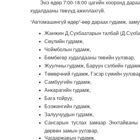
Энэ өдөр 7:00-18:00 цагийн хооронд дараах
худалдааны төвүүд ажиллахгүй.
“Автомашингүй өдөр”-өөр дараах гудамж, заму
Жанжин Д.Сүхбаатарын талбай (Д.Сүхба
Сөүлийн гудамж,
Чоймболын гудамж,
Бөмбөгөр худалдааны төвийн уулзвар,
Жуулчны гудамж, Баруун сэлбийн гудамж
Төмөрчний гудамж, Гэсэр сүмийн уулзва
Самбуугийн гудамж,
Анкарагийн гудамж,
Бага тойруу,
Бээжингийн гудамж,
Залуучуудын гудамж,
Сансарын туслах замаар Энхтайваны 
дөрвөн замын уулзвар,
Чагдаржавын гудамж,