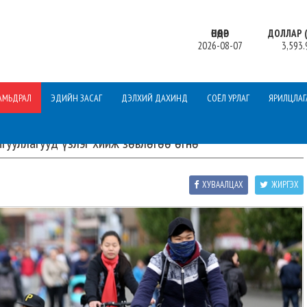
ӨНӨӨДӨР
ДОЛЛАР (
2026-08-07
3,593.
АМЬДРАЛ
ЭДИЙН ЗАСАГ
ДЭЛХИЙ ДАХИНД
СОЁЛ УРЛАГ
ЯРИЛЦЛАГ
гууллагууд үзлэг хийж зөвлөгөө өгнө
ХУВААЛЦАХ
ЖИРГЭХ