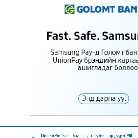
Монгол Улс, Улаанбаатар хот, Сүхбаатар дүүрэг, VIII