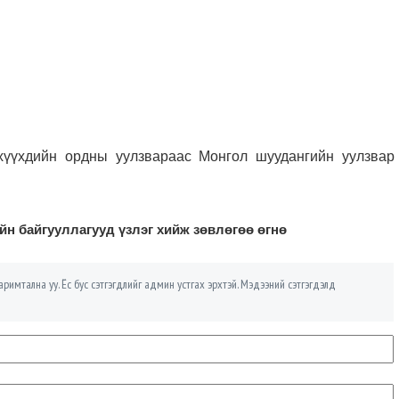
хүүхдийн ордны уулзвараас Монгол шуудангийн уулзвар
н байгууллагууд үзлэг хийж зөвлөгөө өгнө
римтална уу. Ёс бус сэтгэгдлийг админ устгах эрхтэй. Мэдээний сэтгэгдэлд