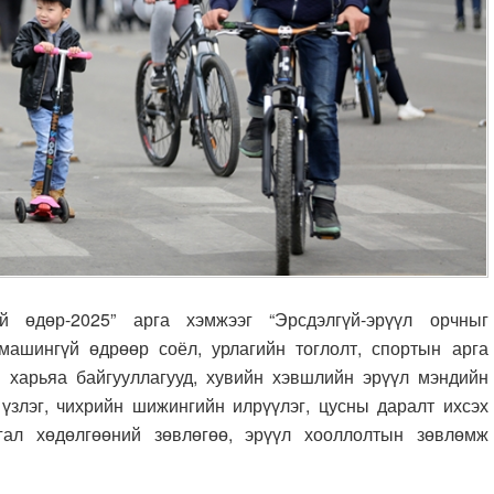
р-2025” арга хэмжээг “Эрсдэлгүй-эрүүл орчныг
машингүй өдрөөр соёл, урлагийн тоглолт, спортын арга
харьяа байгууллагууд, хувийн хэвшлийн эрүүл мэндийн
үзлэг, чихрийн шижингийн илрүүлэг, цусны даралт ихсэх
сгал хөдөлгөөний зөвлөгөө, эрүүл хооллолтын зөвлөмж