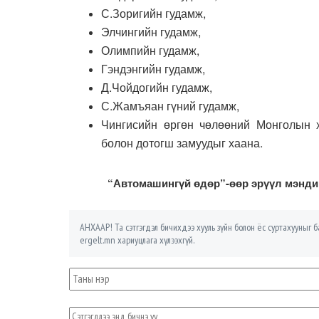
С.Зоригийн гудамж,
Элчингийн гудамж,
Олимпийн гудамж,
Гэндэнгийн гудамж,
Д.Чойдогийн гудамж,
С.Жамъяан гүний гудамж,
Чингисийн өргөн чөлөөний Монголын 
болон дотогш замуудыг хаана.
“Автомашингүй өдөр”-өөр эрүүл мэндий
АНХААР! Та сэтгэгдэл бичихдээ хууль зүйн болон ёс суртахууныг ба
ergelt.mn хариуцлага хүлээхгүй.