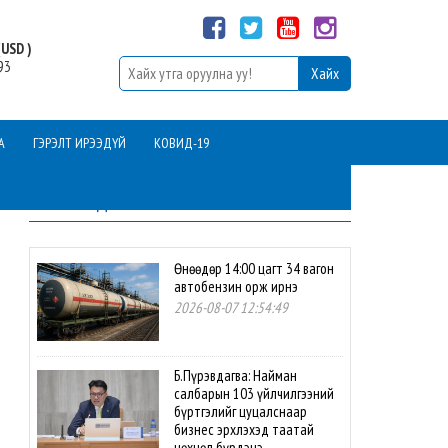
USD )
93
А
ГЭРЭЛТ ИРЭЭДҮЙ
КОВИД-19
ШИНЭ МЭДЭЭ
Өнөөдөр 14:00 цагт 34 вагон
автобензин орж ирнэ
2026-08-07 12:54:49
Б.Пүрэвдагва: Найман
салбарын 103 үйлчилгээний
бүртгэлийг цуцалснаар
бизнес эрхлэхэд таатай
нөхцөл бүрдэнэ