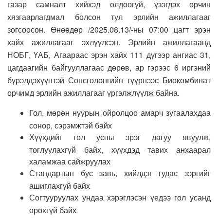
газар самналт хийхэд олдоогүй, үзэгдэх орчин
хязгаарлагдмал болсон тул эрлийн ажиллагааг
зогсоосон. Өнөөдөр /2025.08.13/-ны 07:00 цагт эрэн
хайх ажиллагааг эхлүүлсэн. Эрлийн ажиллагаанд
НОБГ, ҮАБ, Агаараас эрэн хайх 111 дүгээр ангиас 31,
цагдаагийн байгууллагаас дөрөв, ар гэрээс 6 иргэний
бүрэлдэхүүнтэй Сонсголонгийн гүүрнээс Биокомбинат
орчимд эрлийн ажиллагааг үргэлжлүүлж байна.
Гол, мөрөн нуурын ойролцоо амарч зугаалахдаа
сонор, сэрэмжтэй байх
Хүүхдийг гол усны эрэг дагуу явуулж,
тоглуулахгүй байх, хүүхдэд тавих анхаарал
халамжаа сайжруулах
Стандартын бус завь, хийлдэг гудас зэргийг
ашиглахгүй байх
Согтууруулах ундаа хэрэглэсэн үедээ гол усанд
орохгүй байх