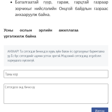
Баталгаатай гүүр, гарам, гарцтай газраар
зорчихыг нийслэлийн Онцгой байдлын газраас
анхааруулж байна.
Усны ослын эрлийн ажиллагаа
үргэлжилж байна
АНХААР! Та сэтгэгдэл бичихдээ хууль зүйн болон ёс суртахууныг баримтална
уу. Ёс бус сэтгэгдлийг админ устгах эрхтэй. Мэдээний сэтгэгдэлд ergelt.mn
хариуцлага хүлээхгүй.