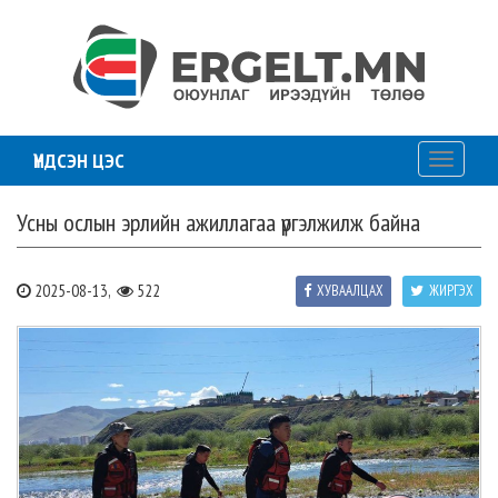
ҮНДСЭН ЦЭС
Toggle
navigati
Усны ослын эрлийн ажиллагаа үргэлжилж байна
2025-08-13,
522
ХУВААЛЦАХ
ЖИРГЭХ