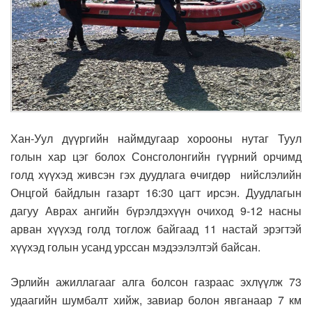
Хан-Уул дүүргийн наймдугаар хорооны нутаг Туул
голын хар цэг болох Сонсголонгийн гүүрний орчимд
голд хүүхэд живсэн гэх дуудлага өчигдөр нийслэлийн
Онцгой байдлын газарт 16:30 цагт ирсэн. Дуудлагын
дагуу Аврах ангийн бүрэлдэхүүн очиход 9-12 насны
арван хүүхэд голд тоглож байгаад 11 настай эрэгтэй
хүүхэд голын усанд урссан мэдээлэлтэй байсан.
Эрлийн ажиллагааг алга болсон газраас эхлүүлж 73
удаагийн шумбалт хийж, завиар болон явганаар 7 км