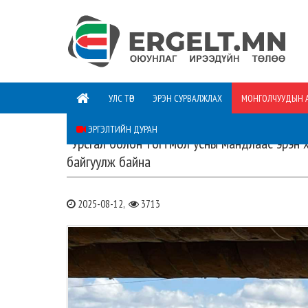
УЛС ТӨР
ЭРЭН СУРВАЛЖЛАХ
МОНГОЛЧУУДЫН 
ЭРГЭЛТИЙН ДУРАН
"Урсгал болон тогтмол усны мандлаас эрэн х
байгуулж байна
2025-08-12,
3713