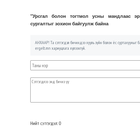
"Урсгал болон тогтмол усны мандлаас эрэ
сургалтыг зохион байгуулж байна
АНХААР! Та сэтгэгдэл бичихдээ хууль зүйн болон ёс суртахууныг ба
ergelt.mn хариуцлага хүлээхгүй.
Нийт сэтгэгдэл: 0