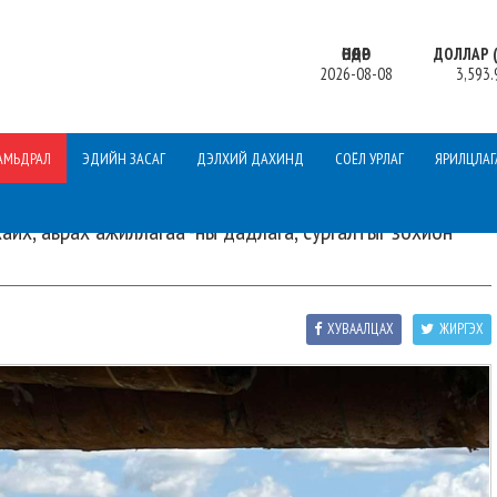
ӨНӨӨДӨР
ДОЛЛАР (
2026-08-08
3,593.
АМЬДРАЛ
ЭДИЙН ЗАСАГ
ДЭЛХИЙ ДАХИНД
СОЁЛ УРЛАГ
ЯРИЛЦЛАГ
айх, аврах ажиллагаа”-ны дадлага, сургалтыг зохион
ХУВААЛЦАХ
ЖИРГЭХ