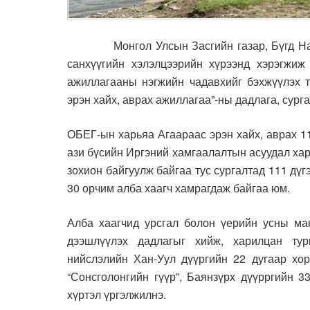
Монгол Улсын Засгийн газар, Бүгд Найра
санхүүгийн хэлэлцээрийн хүрээнд хэрэгжиж
ажиллагааны нэгжийн чадавхийг бэхжүүлэх т
эрэн хайх, аврах ажиллагаа”-ны дадлага, сург
ОБЕГ-ын харьяа Агаараас эрэн хайх, аврах 1
ази бүсийн Иргэний хамгаалалтын асуудал ха
зохион байгуулж байгаа тус сургалтад 111 дүг
30 орчим алба хаагч хамрагдаж байгаа юм.
Алба хаагчид урсгал болон үерийн усны ма
дээшлүүлэх дадлагыг хийж, харилцан ту
нийслэлийн Хан-Уул дүүргийн 22 дугаар хор
“Сонсголонгийн гүүр”, Баянзүрх дүүрргийн 3
хүртэл үргэлжилнэ.