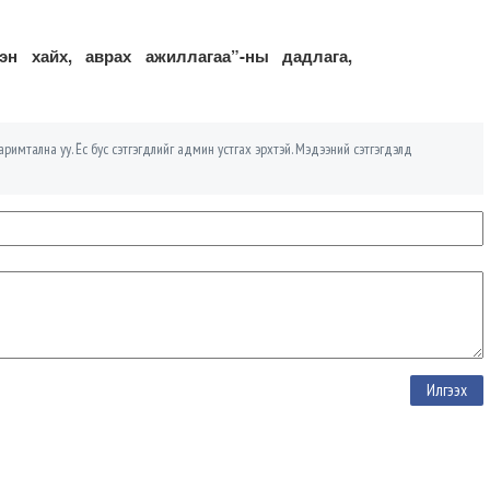
н хайх, аврах ажиллагаа”-ны дадлага,
римтална уу. Ёс бус сэтгэгдлийг админ устгах эрхтэй. Мэдээний сэтгэгдэлд