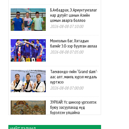
Б.Ачбадрах, Э.Ариунтунгалаг
нар дугуйт цанын Азийн
цомын аварга боллоо
2026-08-08 07:10:00
Монголын баг, Хятадын
багийг 3:0-ээр буулган авлаа
2026-08-08 07:05:00
Таеквондо-гийн “Grand slam”-
аас алт, мөнгө, хүрэл медаль
хүртжээ
2026-08-08 07:00:00
ЗУРХАЙ: Үс шинээр үргээлгэх
буюу засуулахад нүд
бүрэлзэн улцайна
2026-08-08 06:00:00
НИЙТЛЭЛЧИД