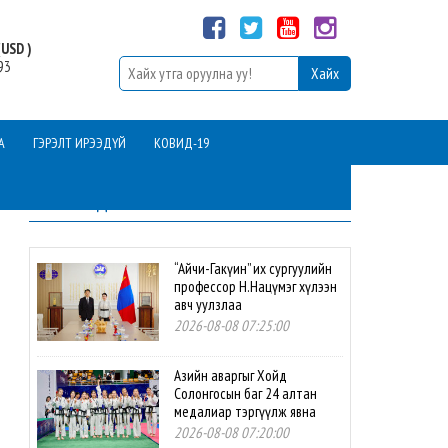
USD )
93
А
ГЭРЭЛТ ИРЭЭДҮЙ
КОВИД-19
ШИНЭ МЭДЭЭ
“Айчи-Гакүин” их сургуулийн
профессор Н.Нацүмэг хүлээн
авч уулзлаа
2026-08-08 07:25:00
Азийн аваргыг Хойд
Солонгосын баг 24 алтан
медалиар тэргүүлж явна
2026-08-08 07:20:00