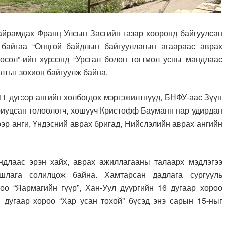
мдах Франц Улсын Засгийн газар хооронд байгуулсан
 байгаа “Онцгой байдлын байгууллагын агаараас аврах
өсөл”-ийн хүрээнд “Урсгал болон тогтмол усны мандлаас
алтыг зохион байгуулж байна.
11 дүгээр ангийн холбогдох мэргэжилтнүүд, БНФУ-аас Зүүн
риуцсан төлөөлөгч, хошууч Кристофф Бауманн нар удирдан
ээр анги, Үндэсний аврах бригад, Нийслэлийн аврах ангийн
ндлаас эрэн хайх, аврах ажиллагааны талаарх мэдлэгээ
ршлага солилцож байна.
Хамтарсан дадлага сургууль
оо “Яармагийн гүүр”, Хан-Уул дүүргийн 16 дугаар хороо
3 дугаар хороо “Хар усан тохой” бүсэд энэ сарын 15-ныг