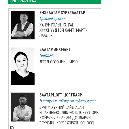
ЦАГ АГААР: Улаанбаатарт
өдөртөө 32 хэм дулаан
ЭНХБААТАР ХҮРЭЛБААТАР
байна
Ерөнхий эрхлэгч
2026-08-08 06:00:00
ХАНУЙ ГОЛЫН ГАНГАН
ХҮҮХНҮҮДТЭЙ ХАМТ “МАРТ”-
Өнөөдөр 14:00 цагт 34 вагон
ЛААД...-I
автобензин орж ирнэ
2026-08-07 12:54:49
БААТАР ЭНХМАРТ
Нийтлэлч
ДЭЭД ӨРӨӨНИЙ ШИРЭЭ
Б.Пүрэвдагва: Найман
салбарын 103 үйлчилгээний
бүртгэлийг цуцалснаар
бизнес эрхлэхэд таатай
нөхцөл бүрдэнэ
2026-08-07 12:27:32
БААТАРЦОГТ ЦОГТБАЯР
Нэвтрүүлэг, тоймчдын албаны дарга
Согтуугаар тээврийн
ЭРЧИМ ХҮЧНИЙ САЙД АСАН
хэрэгсэл жолоодсон 69
Н.ТАВИНБЭХ, ЗӨВЛӨХ П.ТОВУУДОРЖ
дуудлага бүртгэгджээ
ХОЁРЫН 2.6 САЯ АМ.ДОЛЛАРЫН
ЭРҮҮГИЙН ХЭРЭГ ХЭРХЭН ӨРНӨСӨН
2026-08-07 11:04:33
БЭ