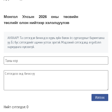
Монгол Улсын 2026 оны төсвийн
төслийг олон нийтээр хэлэлцүүлэв
АНХААР! Та сэтгэгдэл бичихдээ хууль зүйн болон ёс суртахууныг баримтална
уу. Ёс бус сэтгэгдлийг админ устгах эрхтэй. Мэдээний сэтгэгдэлд ergelt.mn
хариуцлага хүлээхгүй.
Нийт сэтгэгдэл: 0