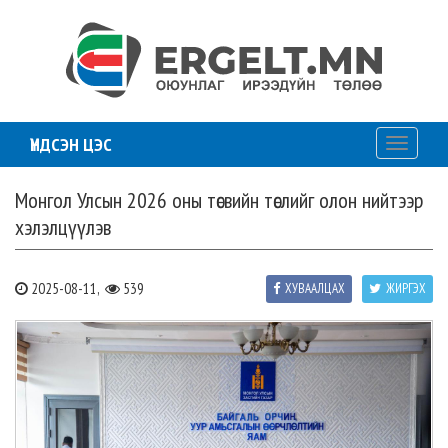
ҮНДСЭН ЦЭС
Toggle
navigati
Монгол Улсын 2026 оны төсвийн төслийг олон нийтээр
хэлэлцүүлэв
2025-08-11,
539
ХУВААЛЦАХ
ЖИРГЭХ