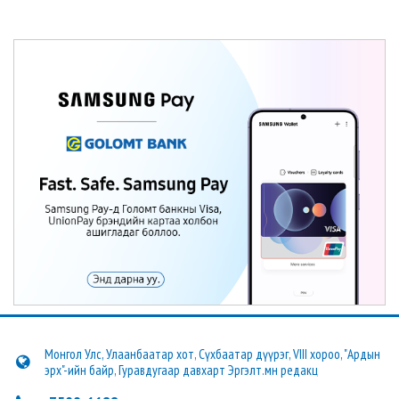
Монгол Улс, Улаанбаатар хот, Сүхбаатар дүүрэг, VIII хороо, "Ардын
эрх"-ийн байр, Гуравдугаар давхарт Эргэлт.мн редакц