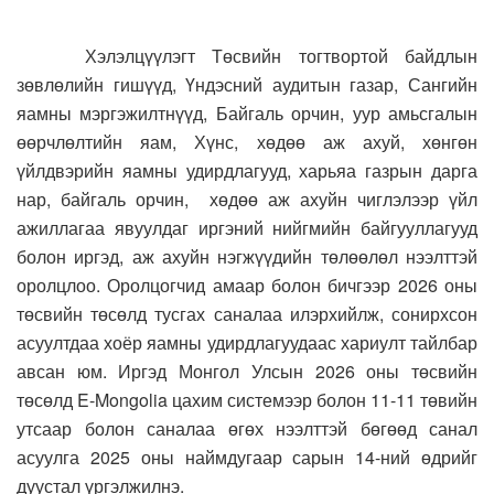
Хэлэлцүүлэгт Төсвийн тогтвортой байдлын
зөвлөлийн гишүүд, Үндэсний аудитын газар, Сангийн
яамны мэргэжилтнүүд, Байгаль орчин, уур амьсгалын
өөрчлөлтийн яам, Хүнс, хөдөө аж ахуй, хөнгөн
үйлдвэрийн яамны удирдлагууд, харьяа газрын дарга
нар, байгаль орчин, хөдөө аж ахуйн чиглэлээр үйл
ажиллагаа явуулдаг иргэний нийгмийн байгууллагууд
болон иргэд, аж ахуйн нэгжүүдийн төлөөлөл нээлттэй
оролцлоо. Оролцогчид амаар болон бичгээр 2026 оны
төсвийн төсөлд тусгах саналаа илэрхийлж, сонирхсон
асуултдаа хоёр яамны удирдлагуудаас хариулт тайлбар
авсан юм.
Иргэд Монгол Улсын 2026 оны төсвийн
төсөлд E-Mongolia цахим системээр болон 11-11 төвийн
утсаар болон саналаа өгөх нээлттэй бөгөөд санал
асуулга 2025 оны наймдугаар сарын 14-ний өдрийг
дуустал үргэлжилнэ.