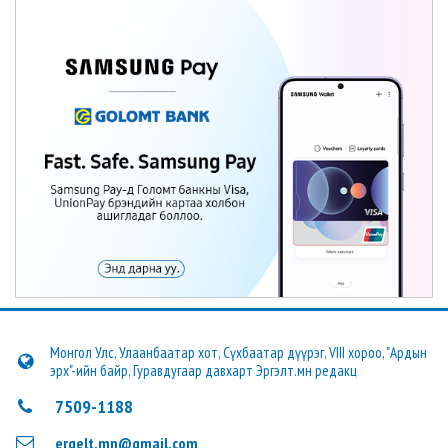
Монгол Улс, Улаанбаатар хот, Сүхбаатар дүүрэг, VIII хороо, "Ардын
эрх"-ийн байр, Гуравдугаар давхарт Эргэлт.мн редакц
7509-1188
ergelt.mn@gmail.com