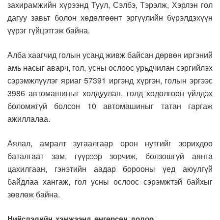
захирамжийн хүрээнд Туул, Сэлбэ, Тэрэлж, Хэрлэн гол
дагуу завьт болон хөдөлгөөнт эргүүлийн бүрэлдэхүүн
үүрэг гүйцэтгэж байна.
Алба хаагчид голын усанд живж байсан дөрвөн иргэний
амь насыг аварч, гол, усны ослоос урьдчилан сэргийлэх
сэрэмжлүүлэг яриаг 57391 иргэнд хүргэн, голын эргээс
3986 автомашиныг холдуулан, голд хөдөлгөөн үйлдэх
боломжгүй болсон 10 автомашиныг татан гаргаж
ажиллалаа.
Аялал, амралт зугаалгаар орон нутгийг зорихдоо
баталгаат зам, гүүрээр зорчиж, болзошгүй аянга
цахилгаан, гэнэтийн аадар борооны үед аюулгүй
байдлаа хангаж, гол усны ослоос сэрэмжтэй байхыг
зөвлөж байна.
Нийслэлийн хэмжээнд өнгөрсөн долоо