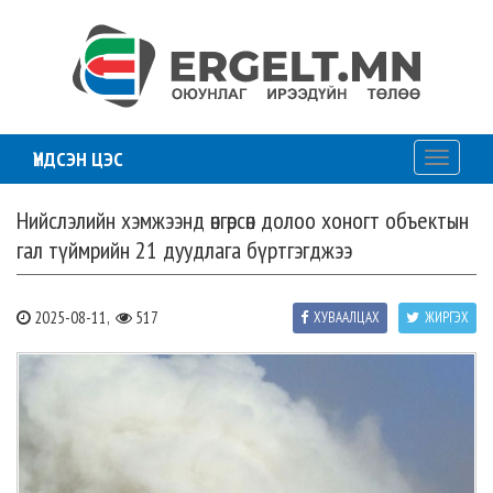
ҮНДСЭН ЦЭС
Toggle
navigati
Нийслэлийн хэмжээнд өнгөрсөн долоо хоногт объектын
гал түймрийн 21 дуудлага бүртгэгджээ
2025-08-11,
517
ХУВААЛЦАХ
ЖИРГЭХ