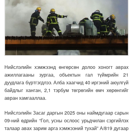
Нийслэлийн хэмжээнд өнгөрсөн долоо хоногт аврах
ажиллагааны зургаа, объектын гал түймрийн 21
дуудлага бүртгэгдлээ. Алба хаагчид 40 иргэний аюулгүй
байдлыг ханган, 2,1 тэрбум төгрөгийн өмч хөрөнгийг
авран хамгааллаа.
Нийслэлийн Засаг даргын 2025 оны наймдугаар сарын
09-ний өдрийн “Гол, усны ослоос урьдчилан сэргийлэх
талаар авах зарим арга хэмжээний тухай” А/819 дугаар