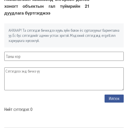
хоногт объектын гал түймрийн 21
дуудлага бүртгэгджээ
АНХААР! Та сэтгэгдэл бичихдээ хууль зүйн болон ёс суртахууныг баримтална
уу. Ёс бус сэтгэгдлийг админ устгах эрхтэй. Мэдээний сэтгэгдэлд ergelt.mn
хариуцлага хүлээхгүй.
Нийт сэтгэгдэл: 0