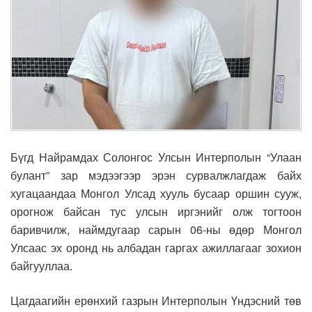
Бүгд Найрамдах Солонгос Улсын Интерполын “Улаан
булант” зар мэдээгээр эрэн сурвалжлагдаж байх
хугацаандаа Монгол Улсад хууль бусаар оршин сууж,
орогнож байсан тус улсын иргэнийг олж тогтоон
баривчилж, наймдугаар сарын 06-ны өдөр Монгол
Улсаас эх оронд нь албадан гаргах ажиллагааг зохион
байгууллаа.
Цагдаагийн ерөнхий газрын Интерполын Үндэсний төв