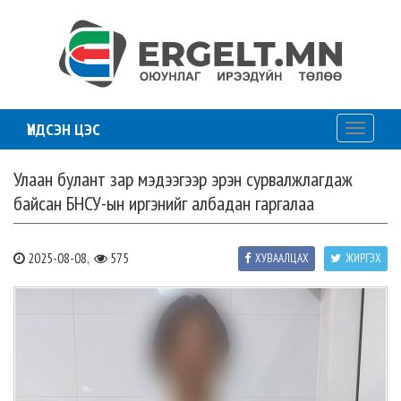
ҮНДСЭН ЦЭС
Toggle
navigati
Улаан булант зар мэдээгээр эрэн сурвалжлагдаж
байсан БНСУ-ын иргэнийг албадан гаргалаа
2025-08-08,
575
ХУВААЛЦАХ
ЖИРГЭХ