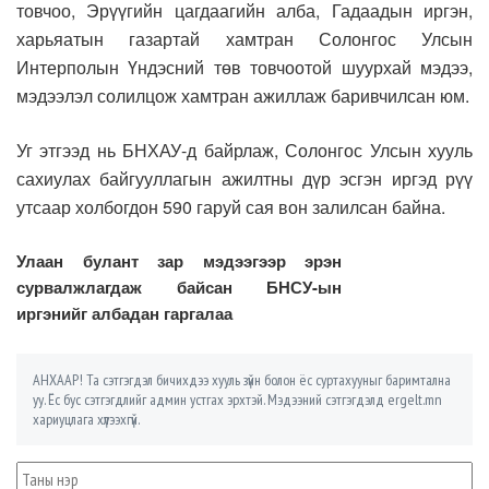
товчоо, Эрүүгийн цагдаагийн алба, Гадаадын иргэн,
харьяатын газартай хамтран Солонгос Улсын
Интерполын Үндэсний төв товчоотой шуурхай мэдээ,
мэдээлэл солилцож хамтран ажиллаж баривчилсан юм.
Уг этгээд нь БНХАУ-д байрлаж, Солонгос Улсын хууль
сахиулах байгууллагын ажилтны дүр эсгэн иргэд рүү
утсаар холбогдон 590 гаруй сая вон залилсан байна.
Улаан булант зар мэдээгээр эрэн
сурвалжлагдаж байсан БНСУ-ын
иргэнийг албадан гаргалаа
АНХААР! Та сэтгэгдэл бичихдээ хууль зүйн болон ёс суртахууныг баримтална
уу. Ёс бус сэтгэгдлийг админ устгах эрхтэй. Мэдээний сэтгэгдэлд ergelt.mn
хариуцлага хүлээхгүй.