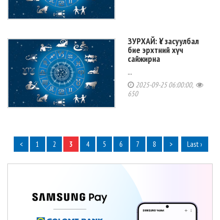
ЗУРХАЙ: Үс засуулбал
бие эрхтний хүч
сайжирна
...
2025-09-25 06:00:00,
650
<
1
2
3
4
5
6
7
8
>
Last ›