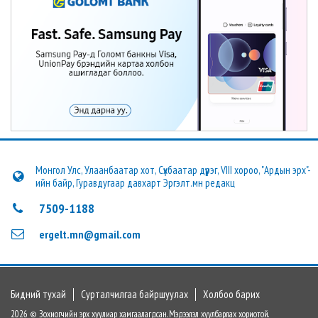
Монгол Улс, Улаанбаатар хот, Сүхбаатар дүүрэг, VIII хороо, "Ардын эрх"-
ийн байр, Гуравдугаар давхарт Эргэлт.мн редакц
7509-1188
ergelt.mn@gmail.com
Бидний тухай
Сурталчилгаа байршуулах
Холбоо барих
2026 © Зохиогчийн эрх хуулиар хамгаалагдсан. Мэдээлэл хуулбарлах хориотой.