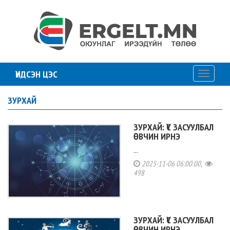
ҮНДСЭН ЦЭС
Toggle
navigati
ЗУРХАЙ
ЗУРХАЙ: ҮС ЗАСУУЛБАЛ
ӨВЧИН ИРНЭ
...
2025-11-06 06:00:00,
498
ЗУРХАЙ: ҮС ЗАСУУЛБАЛ
ӨВЧИН ИРНЭ