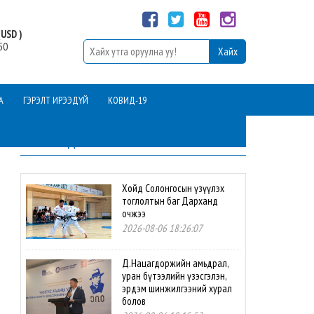
USD )
50
А
ГЭРЭЛТ ИРЭЭДҮЙ
КОВИД-19
ШИНЭ МЭДЭЭ
Хойд Солонгосын үзүүлэх
тоглолтын баг Дарханд
очжээ
2026-08-06 18:26:07
Д.Нацагдоржийн амьдрал,
уран бүтээлийн үзэсгэлэн,
эрдэм шинжилгээний хурал
болов