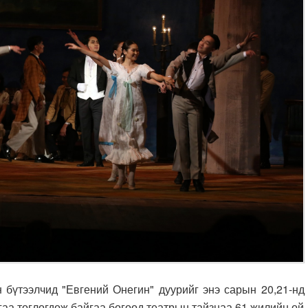
ээлчид "Евгений Онегин" дуурийг энэ сарын 20,21-нд
агаа тоглогдож байгаа бөгөөд театрын тайзнаа 61 жилийн ой