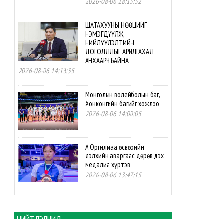
2026-08-06 18:15:52
ШАТАХУУНЫ НӨӨЦИЙГ
НЭМЭГДҮҮЛЖ,
НИЙЛҮҮЛЭЛТИЙН
ДОГОЛДЛЫГ АРИЛГАХАД
АНХААРЧ БАЙНА
2026-08-06 14:13:35
Монголын волейболын баг,
Хонконгийн багийг хожлоо
2026-08-06 14:00:05
А.Оргилмаа өсвөрийн
дэлхийн аваргаас дөрөв дэх
медалиа хүртэв
2026-08-06 13:47:15
М.Мөнххайр өсвөрийн
дэлхийн аваргаас хүрэл
медаль авлаа
НИЙТЛЭЛЧИД