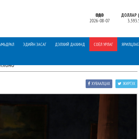
ӨНӨӨДӨР
ДОЛЛАР (
2026-08-07
3,593.
АМЬДРАЛ
ЭДИЙН ЗАСАГ
ДЭЛХИЙ ДАХИНД
СОЁЛ УРЛАГ
ЯРИЛЦЛАГ
оглоно
ХУВААЛЦАХ
ЖИРГЭХ