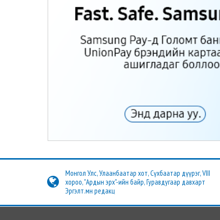
Монгол Улс, Улаанбаатар хот, Сүхбаатар дүүрэг, VIII
хороо, "Ардын эрх"-ийн байр, Гуравдугаар давхарт
Эргэлт.мн редакц