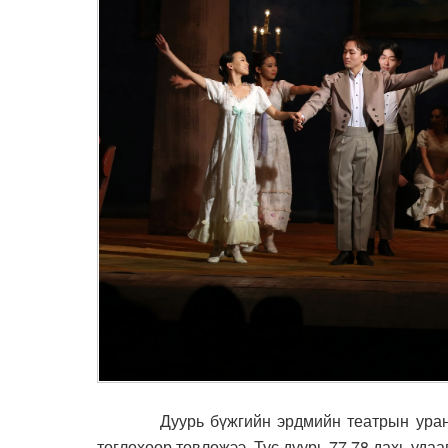
Дуурь бүжгийн эрдмийн театрын уран бүт
тоглохоор товложээ. Тус дуурь 77,78 дахь уда