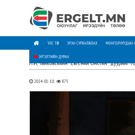
УЛС ТӨР
ЭРЭН СУРВАЛЖЛАХ
МОНГОЛЧУУДЫН 
ЭРГЭЛТИЙН ДУРАН
П.И.Чайковскийн "Евгений Онегин" дуурийг т
2024-01-10,
875