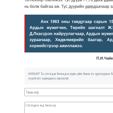
нь болж байгаа аж. Тус дуурийн удирдаачаар 
Анх 1963 оны тавдугаар сарын 15-нд
Ардын жүжигчин, Төрийн шагналт Ж.Ч
Д.Лхасүрэн найруулагчаар, Ардын жүжиг
зураачаар, Хөдөлмөрийн баатар, А
хормейстрээр ажиллажээ.
П.И.Чайк
АНХААР! Та сэтгэгдэл бичихдээ хууль зүйн болон ёс суртахууныг ба
ergelt.mn хариуцлага хүлээхгүй.