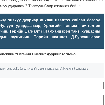
залуу удирдаач З.Тэлмүүн-Очир ажиллах байна.
 энэхүү дууриар анхлан нээлтээ хийсэн бөгөөд
улуун удирдаачаар, Урлагийн гавьяат зүтгэлтэн
чин, Төрийн шагналт Л.Намхайцэрэн тайз, хувцасны
рдын жүжигчин, Төрийн шагналт Д.Лувсаншарав
овскийн "Евгений Онегин" дуурийг тоглоно
римтална уу. Ёс бус сэтгэгдлийг админ устгах эрхтэй. Мэдээний сэтгэгдэлд