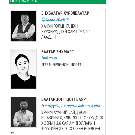
2026-08-06 13:38:56
ЭНХБААТАР ХҮРЭЛБААТАР
Ерөнхий эрхлэгч
Э.Маргад өсвөрийн дэлхийн
аваргаас хүрэл медаль
ХАНУЙ ГОЛЫН ГАНГАН
хүртжээ
ХҮҮХНҮҮДТЭЙ ХАМТ “МАРТ”-
ЛААД...-I
2026-08-06 13:27:31
БААТАР ЭНХМАРТ
“Singapore Women series”
тэмцээнд манай багт Greece
Нийтлэлч
Elizabeth Berg тоглоно
ДЭЭД ӨРӨӨНИЙ ШИРЭЭ
2026-08-06 13:14:57
Азийн аваргыг Хойд
Солонгосн баг 13 алтан
медальтайгаар тэргүүлж
БААТАРЦОГТ ЦОГТБАЯР
явна
Нэвтрүүлэг, тоймчдын албаны дарга
2026-08-06 12:53:48
ЭРЧИМ ХҮЧНИЙ САЙД АСАН
Н.ТАВИНБЭХ, ЗӨВЛӨХ П.ТОВУУДОРЖ
Монгол Улсын эмэгтэй
ХОЁРЫН 2.6 САЯ АМ.ДОЛЛАРЫН
шигшээ баг өмсгөлөө гардан
ЭРҮҮГИЙН ХЭРЭГ ХЭРХЭН ӨРНӨСӨН
авлаа
БЭ