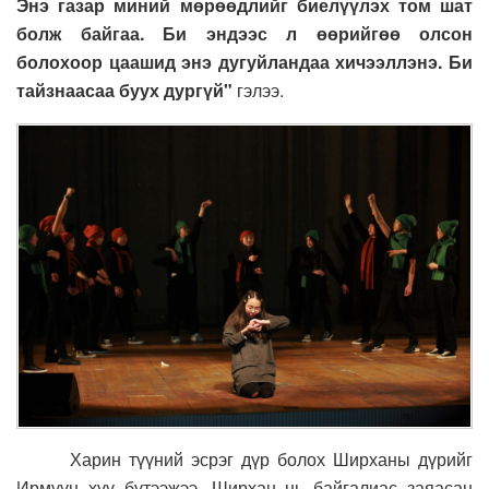
Энэ газар миний мөрөөдлийг биелүүлэх том шат
болж байгаа. Би эндээс л өөрийгөө олсон
болохоор цаашид энэ дугуйландаа хичээллэнэ. Би
тайзнаасаа буух дургүй"
гэлээ.
Харин түүний эсрэг дүр болох Ширханы дүрийг
Ирмүүн хүү бүтээжээ. Ширхан нь байгалиас заяасан