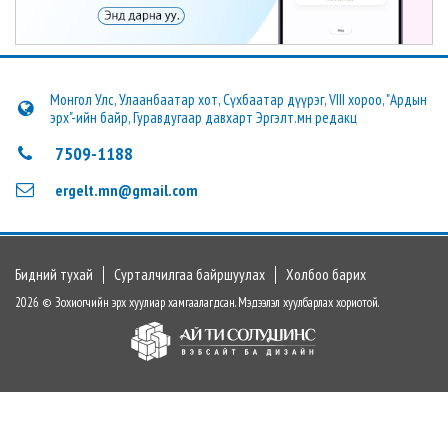
Монгол Улс, Улаанбаатар хот, Сүхбаатар дүүрэг, VIII хороо, "Ардын
эрх"-ийн байр, Гуравдугаар давхарт Эргэлт.мн редакц
7509-1188
ergelt.mn@gmail.com
Бидний тухай
Сурталчилгаа байршуулах
Холбоо барих
2026 © Зохиогчийн эрх хуулиар хамгаалагдсан. Мэдээлэл хуулбарлах хориотой.