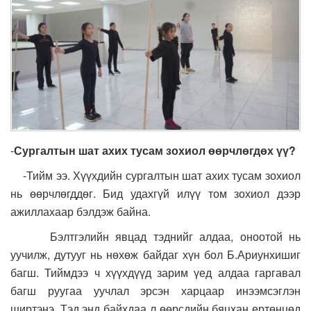
-
Сургалтын шат ахих тусам зохиол өөрчлөгдөх үү?
-Тийм ээ. Хүүхдийн сургалтын шат ахих тусам зохиол
нь өөрчлөгддөг. Бид удахгүй илүү том зохиол дээр
ажиллахаар бэлдэж байна.
Бэлтгэлийн явцад тэднийг алдаа, оноотой нь
уучилж, дутууг нь нөхөж байдаг хүн бол Б.Ариунхишиг
багш. Тиймдээ ч хүүхдүүд зарим үед алдаа гаргавал
багш руугаа уучлал эрсэн харцаар инээмсэглэн
ширтэнэ. Тэд энд байхдаа л өөрсдийн бяцхан ертөнцөд