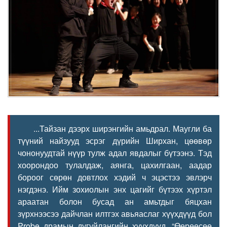
...Тайзан дээрх ширэнгийн амьдрал. Маугли ба
түүний найзууд эсрэг дүрийн Ширхан, цөөвөр
чононуудтай нүүр тулж адал явдалыг бүтээнэ. Тэд
хоорондоо тулалдаж, аянга, цахилгаан, аадар
бороог сөрөн довтлох хэдий ч эцэстээ эвлэрч
нэгдэнэ. Ийм зохиолын энх цагийг бүтээх хүртэл
араатан болон бусад ан амьтдыг бяцхан
зүрхнээсээ дайчлан илтгэх авьяаслаг хүүхдүүд бол
Probe драмын дугуйлангийн хүүхдүүд. “Өөрөөсөө