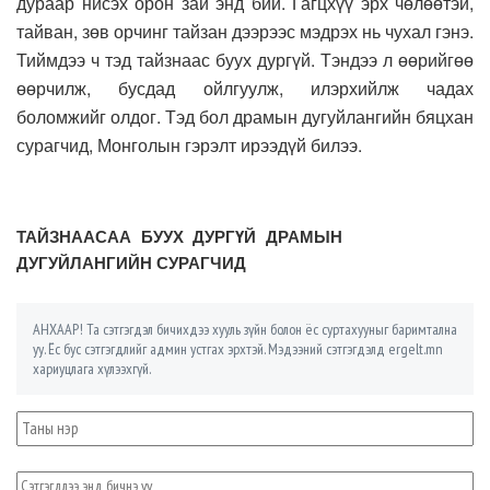
дураар нисэх орон зай энд бий. Гагцхүү эрх чөлөөтэй,
тайван, зөв орчинг тайзан дээрээс мэдрэх нь чухал гэнэ.
Тиймдээ ч тэд тайзнаас буух дургүй. Тэндээ л өөрийгөө
өөрчилж, бусдад ойлгуулж, илэрхийлж чадах
боломжийг олдог. Тэд бол драмын дугуйлангийн бяцхан
сурагчид, Монголын гэрэлт ирээдүй билээ.
ТАЙЗНААСАА БУУХ ДУРГҮЙ ДРАМЫН
ДУГУЙЛАНГИЙН СУРАГЧИД
АНХААР! Та сэтгэгдэл бичихдээ хууль зүйн болон ёс суртахууныг баримтална
уу. Ёс бус сэтгэгдлийг админ устгах эрхтэй. Мэдээний сэтгэгдэлд ergelt.mn
хариуцлага хүлээхгүй.