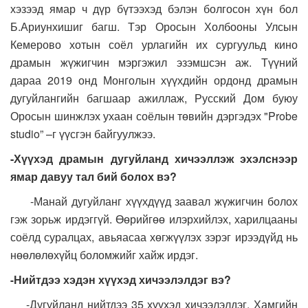
хэзээд ямар ч дүр бүтээхэд бэлэн болгосон хүн бол
Б.Ариунхишиг багш. Тэр Оросын Холбооны Улсын
Кемерово хотын соёл урлагийн их сургуульд кино
драмын жүжигчин мэргэжил эзэмшсэн аж. Түүний
дараа 2019 онд Монголын хүүхдийн ордонд драмын
дугуйлангийн багшаар ажиллаж, Русский Дом буюу
Оросын шинжлэх ухаан соёлын төвийн дэргэдэх "Probe
studio” –г үүсгэн байгуулжээ.
-Хүүхэд драмын дугуйланд хичээллэж эхэлснээр
ямар давуу тал бий болох вэ?
-Манай дугуйланг хүүхдүүд заавал жүжигчин болох
гэж зорьж ирдэггүй. Өөрийгөө илэрхийлэх, харилцааны
соёлд суралцах, авьяасаа хөгжүүлэх зэрэг ирээдүйд нь
нөөлөлөхүйц боломжийг хайж ирдэг.
Нийтдээ хэдэн хүүхэд хичээлэлдэг вэ?
-
-Дугуйланд нийтдээ 35 хүүхэд хичээлэлдэг. Хамгийн