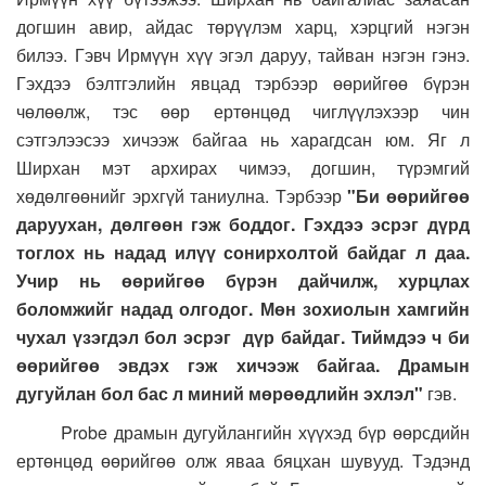
догшин авир, айдас төрүүлэм харц, хэрцгий нэгэн
билээ. Гэвч Ирмүүн хүү эгэл даруу, тайван нэгэн гэнэ.
Гэхдээ бэлтгэлийн явцад тэрбээр өөрийгөө бүрэн
чөлөөлж, тэс өөр ертөнцөд чиглүүлэхээр чин
сэтгэлээсээ хичээж байгаа нь харагдсан юм. Яг л
Ширхан мэт архирах чимээ, догшин, түрэмгий
хөдөлгөөнийг эрхгүй таниулна. Тэрбээр
"Би өөрийгөө
даруухан, дөлгөөн гэж боддог. Гэхдээ эсрэг дүрд
тоглох нь надад илүү сонирхолтой байдаг л даа.
Учир нь өөрийгөө бүрэн дайчилж, хурцлах
боломжийг надад олгодог. Мөн зохиолын хамгийн
чухал үзэгдэл бол эсрэг дүр байдаг. Тиймдээ ч би
өөрийгөө эвдэх гэж хичээж байгаа. Драмын
дугуйлан бол бас л миний мөрөөдлийн эхлэл"
гэв.
Probe драмын дугуйлангийн хүүхэд бүр өөрсдийн
ертөнцөд өөрийгөө олж яваа бяцхан шувууд. Тэдэнд