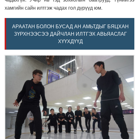
хамгийн сайн илтгэж чадах гол дүрүүд юм.
АРААТАН БОЛОН БУСАД АН АМЬТДЫГ БЯЦХАН
ЗҮРХНЭЭСЭЭ ДАЙЧЛАН ИЛТГЭХ АВЬЯАСЛАГ
ХҮҮХДҮҮД