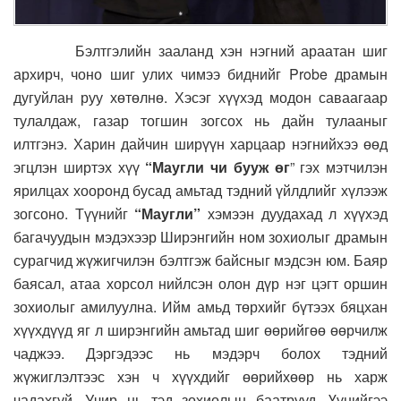
Бэлтгэлийн зааланд хэн нэгний араатан шиг
архирч, чоно шиг улих чимээ биднийг Probe драмын
дугуйлан руу хөтөлнө. Хэсэг хүүхэд модон саваагаар
тулалдаж, газар тогшин зогсох нь дайн тулааныг
илтгэнэ. Харин дайчин ширүүн харцаар нэгнийхээ өөд
эгцлэн ширтэх хүү
“Маугли чи бууж өг
” гэх мэтчилэн
ярилцах хооронд бусад амьтад тэдний үйлдлийг хүлээж
зогсоно. Түүнийг
“Маугли”
хэмээн дуудахад л хүүхэд
багачуудын мэдэхээр Ширэнгийн ном зохиолыг драмын
сурагчид жүжигчилэн бэлтгэж байсныг мэдсэн юм. Баяр
баясал, атаа хорсол нийлсэн олон дүр нэг цэгт оршин
зохиолыг амилуулна. Ийм амьд төрхийг бүтээх бяцхан
хүүхдүүд яг л ширэнгийн амьтад шиг өөрийгөө өөрчилж
чаджээ. Дэргэдээс нь мэдэрч болох тэдний
жүжиглэлтээс хэн ч хүүхдийг өөрийхөөр нь харж
чадахгүй. Учир нь тэд зохиолын баатрууд. Үүнийгээ