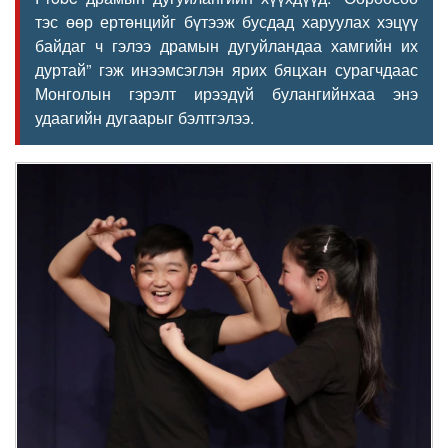
тэс өөр ертөнцийг бүтээж бусдад харуулах хэцүү
байдаг ч гэлээ драмын дугуйландаа хамгийн их
дуртай” гэж инээмсэглэн ярих бяцхан сурагчдаас
Монголын гэрэлт ирээдүй булангийнхаа энэ
удаагийн дугаарыг бэлтгэлээ.