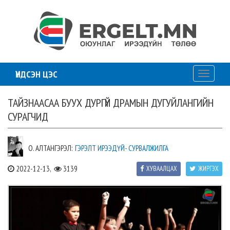
ҮНДСЭН ЦЭС
Toggle
navigati
ТАЙЗНААСАА БУУХ ДУРГҮЙ ДРАМЫН ДУГУЙЛАНГИЙН
СУРАГЧИД
О. АЛТАНГЭРЭЛ:
ГЭРЭЛТ ИРЭЭДҮЙ- СУРВАЛЖИЛГА
2022-12-13,
3139
ХУВААЛЦАХ
ЖИРГЭХ