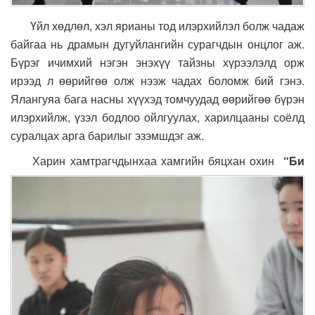
Үйл хөдлөл, хэл ярианы тод илэрхийлэл болж чадаж
байгаа нь драмын дугуйлангийн сурагчдын онцлог аж.
Бүрэг ичимхий нэгэн энэхүү тайзны хүрээлэлд орж
ирээд л өөрийгөө олж нээж чадах боломж бий гэнэ.
Ялангуяа бага насны хүүхэд томчуудад өөрийгөө бүрэн
илэрхийлж, үзэл бодлоо ойлгуулах, харилцааны соёлд
суралцах арга барилыг эзэмшдэг аж.
Х
арин хамтрагчдынхаа хамгийн бяцхан охин
“Би