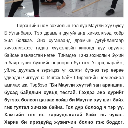
Ширэнгийн ном зохиолын гол дүр Маугли хүү буюу
Б.Ууганбаяр. Тэр драмын дугуйланд хичээллээд хоёр
жил болжээ. Энэ хугацаанд драмын дугуйлангаар
хичээллэхээс гадна хүүхэлдэйн кинонд дуу оруулж
байсан авьяастай нэгэн. Тиймдээ ч энэ зохиолын бүхий
л баяр гуниг бүхнийг өөрөөрөө бүтээгч. Үсэрч, харайж,
уйлж, дуулахын зэрэгцээ үг хэллэг бүхнээ тэр өөрөө
удирдан чиглүүлнэ. Ингэж байж Ширэнгийн ном зохиол
амилах аж. Тэрбээр
"Би Маугли хүүтэй зан араншин,
бусад байдлын хувьд төстэй. Гэхдээ энэ дүрийг
бүтээх болсон цагаас хойш би Маугли хүү шиг байх
гэж тултал хичээж байна. Гол дүр болоод ч тэр үү.
Хамгийн гол нь хариуцлагатай байх нь чухал.
Харин би ирээдүйд жүжигчин болно гэж боддог.