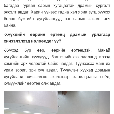
багадаа гурван сарын хугацаатай драмын сургалт
элсэлт авдаг. Харин үүнээс гадна хэл яриа зүгшрүүлэх
болон бүжгийн дугуйлангууд нэг сарын элсэлт авч
байна.
-Хүүхдийн өөрийн ертөнц драмын урлагаар
хичээлэлхэд нөлөөлдөг үү?
-Хүүхэд бүр өөр, өөрийн ертөнцтэй. Манай
дугуйлангийн хүүхдүүд бэлтгэлийнхээ зааланд ирээд
хамгийн эрх чөлөөтэй байж чаддаг. Түүнээсээ маш их
урам зориг, эрч хүч авдаг. Түүнчлэн хүүхэд драмын
дугуйланд хичээллэж эхэлснээр харилцааны соёл,
хүмүүжлийг өөртөө олж авдаг.