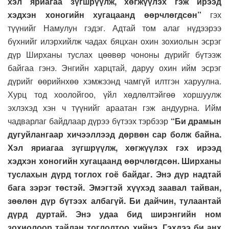
хэл яриагаа зүгшрүүлж, хөгжүүлэх гэж ирээд
хэдхэн хоногийн хугацаанд өөрчлөгдсөн”
гэх
түүнийг Намулун гэдэг. Адтай том алаг нүдээрээ
бүхнийг илэрхийлж чадах бяцхан охин зохиолын эсрэг
дүр Ширханы туслах цөөвөр чононы дүрийг бүтээж
байгаа гэнэ. Энгийн харцтай, даруу охин ийм эсрэг
дүрийг өөрийнхөө хэмжээнд чамгүй илтгэн харуулна.
Хурц тод хоолойгоо, үйл хөдлөлтэйгөө хоршуулж
эхлэхэд хэн ч түүнийг араатан гэж андуурна. Ийм
чадварлаг байдлаар дүрээ бүтээх тэрбээр
“Би драмын
дугуйлангаар хичээллээд дөрвөн сар болж байна.
Хэл яриагаа зүгшрүүлж, хөгжүүлэх гэх ирээд
хэдхэн хоногийн хугацаанд өөрчлөгдсөн. Ширханы
туслахын дүрд тоглох гоё байдаг. Энэ дүр надтай
бага зэрэг төстэй. Эмэгтэй хүүхэд заавал тайван,
зөөлөн дүр бүтээх албагүй. Би дайчин, тулаантай
дүрд дуртай. Энэ удаа бид ширэнгийн ном
зохиолоор тайлан тоглолтоо хийнэ. Гэхдээ би анх