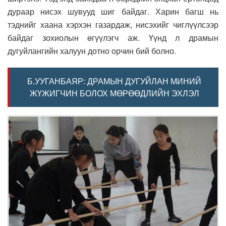
дураар нисэх шувууд шиг байдаг. Харин багш нь
тэднийг хаана хэрхэн газардаж, нисэхийг чиглүүлсээр
байдаг зохиолын өгүүлэгч аж. Үүнд л драмын
дугуйлангийн халуун дотно орчин бий болно.
Б.УУГАНБАЯР: ДРАМЫН ДУГУЙЛАН МИНИЙ
ЖҮЖИГЧИН БОЛОХ МӨРӨӨДЛИЙН ЭХЛЭЛ