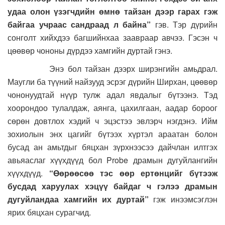
удаа олон үзэгчдийн өмнө тайзан дээр гарах гэж
байгаа учраас сандраад л байна”
гэв. Тэр дүрийн
сонголт хийхдээ багшийнхаа заавраар авчээ. Гэсэн ч
цөөвөр чононы дүрдээ хамгийн дуртай гэнэ.
Энэ бол тайзан дээрх ширэнгийн амьдрал.
Маугли ба түүний найзууд эсрэг дүрийн Ширхан, цөөвөр
чононуудтай нүүр тулж адал явдалыг бүтээнэ. Тэд
хоорондоо тулалдаж, аянга, цахилгаан, аадар бороог
сөрөн довтлох хэдий ч эцэстээ эвлэрч нэгдэнэ. Ийм
зохиолын энх цагийг бүтээх хүртэл араатан болон
бусад ан амьтдыг бяцхан зүрхнээсээ дайчлан илтгэх
авьяаслаг хүүхдүүд бол Probe драмын дугуйлангийн
хүүхдүүд.
“Өөрөөсөө тэс өөр ертөнцийг бүтээж
бусдад харуулах хэцүү байдаг ч гэлээ драмын
дугуйландаа хамгийн их дуртай”
гэж инээмсэглэн
ярих бяцхан сурагчид.