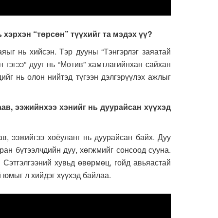
ь хэрхэн “төрсөн” түүхийг та мэдэх үү?
ыг нь хийсэн. Тэр дууны “Тэнгэрлэг заяатай
 гэгээ” дууг нь “Мотив” хамтлагийнхан сайхан
дийг нь олон нийтэд түгээн дэлгэрүүлэх ажлыг
аав, ээжийнхээ хэнийг нь дуурайсан хүүхэд
в, ээжийгээ хоёуланг нь дуурайсан байх. Дуу
ран бүтээлчдийн дуу, хөгжмийг сонсоод сууна.
 Сэтгэлгээний хувьд өвөрмөц, гойд авьяастай
й юмыг л хийдэг хүүхэд байлаа.