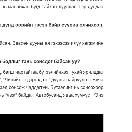
 нь манайхан бүгд сайхан дуулдаг. Тэр дундаа
 дунд өөрийн гэсэн байр сууриа олчихсон,
сан. Зөвхөн дууны ая гэхээсээ илүү хөгжмийн
а бодлыг тань сонсдог байсан уу?
 багш нартайгаа бүтээлийнхээ тухай ярилцдаг
”, “Чинийхээ дэргэдээс” дууны найруулгыг Буяа
рээд сонсож чаддаггүй. Бүтээлийг нь сонсохоор
нь “явж” байдаг. Автобусанд яваа хүмүүст “Энэ