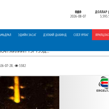
ӨНӨӨДӨР
ДОЛЛАР (
2026-08-07
3,593.
АМЬДРАЛ
ЭДИЙН ЗАСАГ
ДЭЛХИЙ ДАХИНД
СОЁЛ УРЛАГ
ЯРИЛЦЛАГ
ЙСАН ЖИЛИЙН ТЭРТЭЭД...
26-07-28,
3382