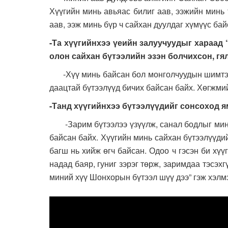
Хүүгийн минь авьяас билиг аав, ээжийн минь 
аав, ээж минь бүр ч сайхан дуулдаг хүмүүс ба
-Та хүүгийнхээ үеийн залуучуудыг хараад
олон сайхан бүтээлийн эзэн болчихсон, гя
-Хүү минь байсан бол монголчуудын шимтэн с
даацтай бүтээлүүд бичих байсан байх. Хөгжмий
-Танд хүүгийнхээ бүтээлүүдийг сонсоход я
-Зарим бүтээлээ үзүүлж, санал бодлыг минь 
байсан байх. Хүүгийн минь сайхан бүтээлүүдий
багш нь хийж өгч байсан. Одоо ч гэсэн би хүү
надад баяр, гуниг зэрэг төрж, заримдаа тэсэх
миний хүү Шонхорын бүтээл шүү дээ” гэж хэлмэ