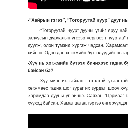
-“Хайрын гэгээ”, “Тогоруутай нуур” дууг н
-“Тогоруутай нуур” дууны үгийг яруу найра
залуусын дурлалын үгсээр үерлэсэн нуур аа” 
дуулж, олон түмэнд хүргэж чадсан. Харамсалт
хийсэн. Одоо дан хөгжмийн бүтээлүүдийг нь г
-Хүү нь хөгжмийн бүтээл бичихээс гадна б
байсан бэ?
-Хүү минь их сайхан сэтгэлтэй, ухаантай, х
хөгжмөөс гадна шог зураг их зурдаг, шооч хү
Заримдаа дууны үг бичнэ. Саяхан “Цэрмаа” г
хүүхэд байсан. Хамаг цагаа гэртээ өнгөрүүлдэ