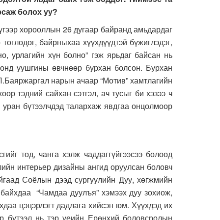
рсаж болох уу?
үгээр хорооллын 26 дугаар байранд амьдардаг
 тоглодог, байрныхаа хүүхдүүдтэй бүжиглэдэг,
но, урлагийн хүн болно” гэж ярьдаг байсан нь
 онд уушгины өвчнөөр бурхан болсон. Бурхан
 Л.Баяржаргал нарын ачаар “Мотив” хамтлагийн
оор тэдний сайхан сэтгэл, ач тусыг би хэзээ ч
ан уран бүтээлчдэд талархаж явдгаа онцолмоор
г тод, чанга хэлж чаддаггүйгээсээ болоод
лийн интерьер дизайны ангид оруулсан боловч
айгаад Соёлын дээд сургуулийн Дуу, хөгжмийн
 байхдаа “Чамдаа дуулъя” хэмээх дуу зохиож,
хдаа цэцэрлэгт дадлага хийсэн юм. Хүүхдэд их
оёр бүтээл нь тэр үеийн Ерөнхий боловсролын