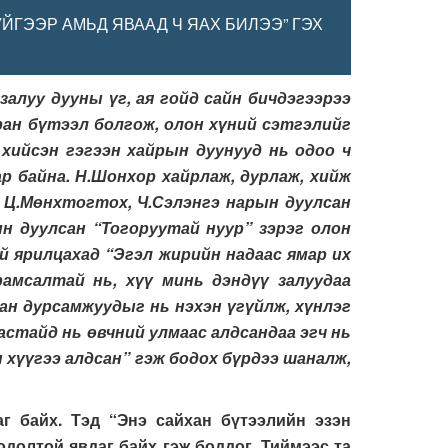
ЙГЭЭР АМЬД ЯВААД Ч ЯАХ БИЛЭЭ” ГЭХ
алуу дууны үг, ая гойд сайн бичдэгээрээ
ран бүтээл болгож, олон хүний сэтгэлийг
 хийсэн гэгээн хайрын дуунууд нь одоо ч
р байна. Н.Шонхор хайрлаж, дурлаж, хийж
у Ц.Мөнхтогтох, Ч.Сэлэнгэ нарын дуулсан
ын дуулсан “Тогоруутай нуур” зэрэг олон
ай ярилцахад “Эгэл жирийн надаас ямар их
амсалтай нь, хүү минь дэндүү залуудаа
хан дурсамжуудыг нь нэхэн үгүйлж, хүнлэг
настайд нь өвчний улмаас алдсандаа эгч нь
 хүүгээ алдсан” гэж бодох бүрдээ шаналж,
аг байх. Тэд “Энэ сайхан бүтээлийн эзэн
одолтой явдаг байх гэж боддог. Тиймээс та