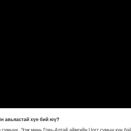
йн авьяастай хүн бий юү?
мынх. Ээж минь Говь-Алтай аймгийн Цогт сумын хүн байс