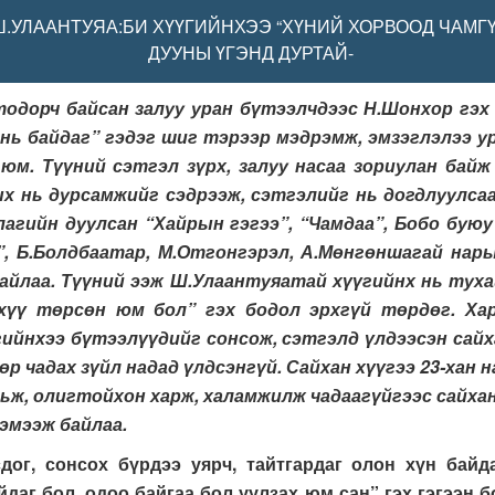
Ш.УЛААНТУЯА:
БИ ХҮҮГИЙНХЭЭ “ХҮНИЙ ХОРВООД ЧАМГҮ
ДУУНЫ ҮГЭНД ДУРТАЙ-
орч байсан залуу уран бүтээлчдээс Н.Шонхор гэх з
 нь байдаг” гэдэг шиг тэрээр мэдрэмж, эмзэглэлээ у
юм. Түүний сэтгэл зүрх, залуу насаа зориулан байж
х нь дурсамжийг сэдрээж, сэтгэлийг нь догдлуулсаа
агийн дуулсан “Хайрын гэгээ”, “Чамдаа”, Бобо бую
”, Б.Болдбаатар, М.Отгонгэрэл, А.Мөнгөншагай нар
байлаа. Түүний ээж Ш.Улаантуяатай хүүгийнх нь тух
 хүү төрсөн юм бол” гэх бодол эрхгүй төрдөг. Хар
гийнхээ бүтээлүүдийг сонсож, сэтгэлд үлдээсэн сай
р чадах зүйл надад үлдсэнгүй. Сайхан хүүгээ 23-хан 
ьж, олигтойхон харж, халамжилж чадаагүйгээс сайхан
эмээж байлаа.
дог, сонсох бүрдээ уярч, тайтгардаг олон хүн байд
даг бол, одоо байгаа бол уулзах юм сан” гэх гэгээн б