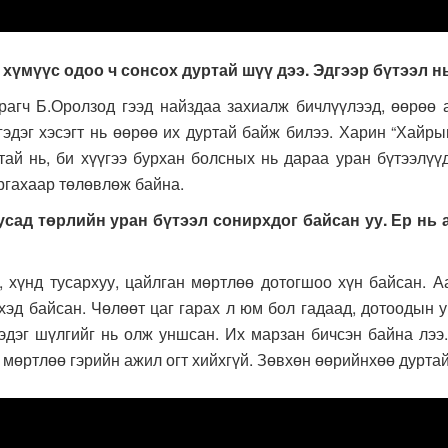
ь хүмүүс одоо ч сонсох дуртай шүү дээ. Эдгээр бүтээл н
гч Б.Оролзод гээд найздаа захиалж бичлүүлээд, өөрөө ая
гэдэг хэсэгт нь өөрөө их дуртай байж билээ. Харин “Хайрын
ай нь, би хүүгээ бурхан болсных нь дараа уран бүтээлүү
аргахаар төлөвлөж байна.
усад төрлийн уран бүтээл сонирхдог байсан уу. Ер нь 
үнд тусархуу, цайлган мөртлөө дотогшоо хүн байсан. Аа
үхэд байсан. Чөлөөт цаг гарах л юм бол гадаад, дотоодын у
эдэг шүлгийг нь олж уншсан. Их марзан бичсэн байна лээ.
г мөртлөө гэрийн ажил огт хийхгүй. Зөвхөн өөрийнхөө дурта