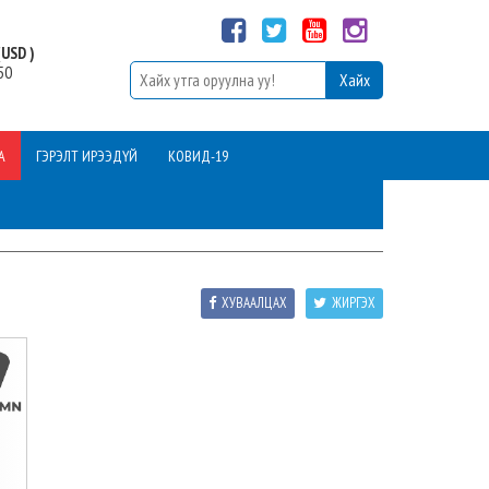
USD )
50
А
ГЭРЭЛТ ИРЭЭДҮЙ
КОВИД-19
ХУВААЛЦАХ
ЖИРГЭХ