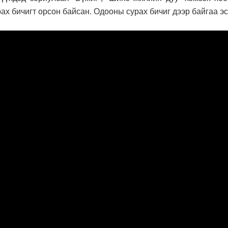
рах бичигт орсон байсан. Одооны сурах бичиг дээр байгаа э