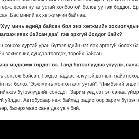
төрж, өссөн нутаг устай холбоотой болов уу гэж боддог. Ер
йсан. Бас миний ах хөгжимчин байлаа.
 “Хүү минь өдийд байсан бол энэ хөгжмийн зохиолчдын
лалзаж явах байсан даа” гэж эрхгүй боддог байх?
онсох дуртай уран бүтээлчдийн нэг яах аргагүй болох бай
н зохиолчид дундаа тоогдох, торойх байсан.
мар мэдрэмж төрдөг вэ. Танд бүтээлүүдээ үзүүлж, сана
сонсож байсан. Гэхдээ надаас илүүтэй дотнын найз нөхөд,
н нэг болох “Ээж минь монгол аялгуутай”, “Лимбэний эгшиг
гийнхээ бүтээлүүдийг сонсдог. Зарим үед сэтгэл санаа үйм
гүй уйлдаг. Автобусаар явж байхад радиогоор зарим бүтээл 
эр, бахархмаар санагдах үе ч бий.