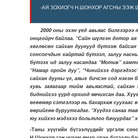
-АЯ ЗОХИОГЧ Н.ШОНХОР АГСНЫ ЭЭЖ 
2000 оны эхэн үед авьяас билгээрээ тод
онцгойрч байлаа. “Сайн шүлгэн дотор ая
хөглөсөн сайхан дуунууд бүтээж байсан 
сонсогчдын хайртай бүтээл, залуу насны
бүтээх ид залуу насандаа “Мотив” хамтл
“Намар оройн дуу”, “Чинийхээ дэргэдээс
сайхан дууны үг, аяыг бичсэн сод нэгэн 
хувь заяагаар тийм авьяастай, сайхан
биднийгээ үүрд орхиод явчихсан даа. Хүү
өгөөмөр сэтгэлээр нь бахархаж суухаас өө
өөрийгөө буруутгадаг. “Хүүдээ санаа тав
юу хийхээ мэдэхээ больтлоо бачуурдаг” х
-Таны хүүгийн бүтээлүүдийг үргэлж сонс
Н.Шонхор гэж чухам ямар уран бүтээлч бай