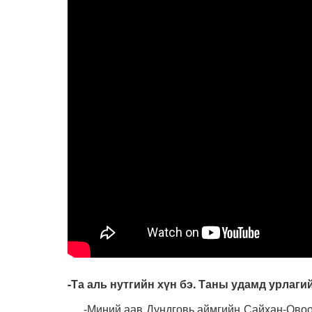
-Та аль нутгийн хүн бэ. Таны удамд урлаги
-Миний аав Дундговь аймгийн Сайхан-Овоо су