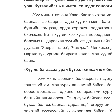
уран бүтээлийг нь шимтэн сонсдог сонсогч
-Хүү минь 1985 онд Улаанбаатар хотод миний
байлаа. Тэр байрны гадаа хүүгийн минь бага 
бүжгийн тэмцээнд ордог сэргэлэн, хөдөлгөөнт
биелэсэн. Би ч хүүгийнхээ хүсэл мөрөөдлий
болсных нь дараахан хүүгийнхээ дотнын найз 
дуулсан “Хайрын гэгээ”, “Чамдаа”, “Чинийхээ 
мартдаггүй, үргэлж баярлаж явдаг. Мөн хүүги
байна.
-Хүү нь багаасаа уран бүтээл хийсэн юм би
-Хүү минь Ерөнхий боловсролын сургуулиа
тэнцээгүй юм. Мөн зурах авьяастай байсан б
өөрөө мэргэжлээ төдийлөн сонирхолгүй, сург
багшийн ангид орсон. Тэнд сурч байхдаа хүү
бүтээл болгож байлаа. Дараа нь, “Тогоруутай
хайртай, хүүхдүүдийг их өхөөрддөг байсан. 