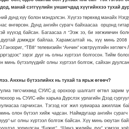
дод, манай сэтгүүлийн уншигчдад хүүгийнхээ тухай ду
 дунд хүү болон мэндэлсэн. Хүүгээ төрөхөд манайх Нэгд
нас өнгөрсөн. Дунд ангийн сурагч байхаасаа орцонд гитар
эй хүүхэд байсан. Багаасаа л “Ээж ээ, би хөгжимчин бол
г дуртай дэмждэг байлаа. Харамсалтай нь, хүү минь 2008
О.Ганзориг, “ТВ8” телевизийн “Анчин” нэвтрүүлгийн хөтлөгч
дэргэдээс” зэрэг дууг нь олны хүртээл болгосон. Тийм болох
йн минь бүтээлүүдийг олны хүртээл болгож, сайхан дуулс
лээ. Анхны бүтээлийнх нь тухай та ярьж өгөөч?
 төгсчихөөд СУИС-д орохоор шалгалт өгтөл зарим үсгий
олохоор нь СУИС-ийн харьяа Дүрслэх урлагийн Дээд сургуу
уулиасаа гарчихсан. Тэгээд нэг жил хувиараа ажиллаж б
 минь олон бүтээл хийж чадсан. Наймдугаар ангийн сурагч
 нуур”-ыг олны хүртээл болгож байсан. Хүү минь оюутан бай
Хүүхдэд зориулсан “Бүжиг”, “Шинэ жилийн дуу” хэмээх х