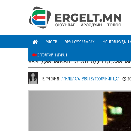
УЛС ТӨР
ЭРЭН СУРВАЛЖЛАХ
МОНГОЛЧУУДЫН 
ЭРГЭЛТИЙН ДУРАН
ХАМТДАА БАЙСАН ГЭРЭЛТ ӨДРҮҮД, ХАА БА
Б. ГҮНЖИД:
ЯРИЛЦЛАГА- УРАН БҮТЭЭЛЧИЙН ЦАГ
20