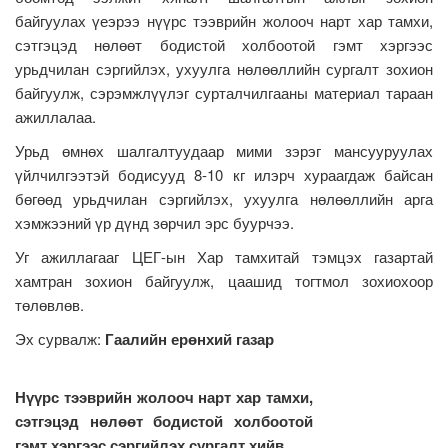
байгуулах үеэрээ нүүрс тээврийн жолооч нарт хар тамхи,
сэтгэцэд нөлөөт бодистой холбоотой гэмт хэргээс
урьдчилан сэргийлэх, ухуулга нөлөөллийн сургалт зохион
байгуулж, сэрэмжлүүлэг сурталчилгааны материал тараан
ажиллалаа.
Урьд өмнөх шалгалтуудаар мими зэрэг мансууруулах
үйлчилгээтэй бодисууд 8-10 кг илэрч хураагдаж байсан
бөгөөд урьдчилан сэргийлэх, ухуулга нөлөөллийн арга
хэмжээний үр дүнд зөрчил эрс буурчээ.
Уг ажиллагааг ЦЕГ-ын Хар тамхитай тэмцэх газартай
хамтран зохион байгуулж, цаашид тогтмол зохиохоор
төлөвлөв.
Эх сурвалж:
Гаалийн ерөнхий газар
Нүүрс тээврийн жолооч нарт хар тамхи,
сэтгэцэд нөлөөт бодистой холбоотой
гэмт хэргээс сэргийлэх сургалт хийв