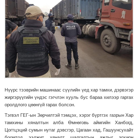
Нүүрс тээврийн машинаас сүүлийн үед хар тамхи, дэрвэгэр
жиргэрүүгийн үндэс гэгчлэн хууль бус бараа хилээр гаргах
оролдлого цөөнгүй гарах болсон.
Тэгвэл ГЕГ-ын Зѳрчилтэй тэмцэх, хэрэг бүртгэх газрын Хар
тамхины хяналтын алба Өмнөговь аймгийн Ханбогд,
Цогтцэций сумын нутаг дэвсгэр, Цагаан хад, Гашуунсухайт
боомтод ээлжит хяналт шалгалтын ажлыг зохион