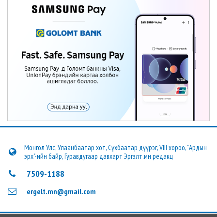
Монгол Улс, Улаанбаатар хот, Сүхбаатар дүүрэг, VIII хороо, "Ардын
эрх"-ийн байр, Гуравдугаар давхарт Эргэлт.мн редакц
7509-1188
ergelt.mn@gmail.com