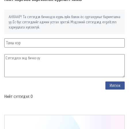
АНХААР! Та сэтгэгдэл бичихдээ хууль зүйн болон ёс суртахууныг баримтална
уу. Ёс бус сэтгэгдлийг админ устгах эрхтэй. Мэдээний сэтгэгдэлд ergelt.mn
хариуцлага хүлээхгүй.
Нийт сэтгэгдэл: 0