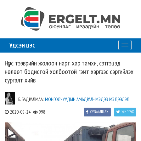
ҮНДСЭН ЦЭС
Toggle
navigati
Нүүрс тээврийн жолооч нарт хар тамхи, сэтгэцэд
нөлөөт бодистой холбоотой гэмт хэргээс сэргийлэх
сургалт хийв
Б. БАДРАЛМАА:
МОНГОЛЧУУДЫН АМЬДРАЛ- МЭДЭЭ МЭДЭЭЛЭЛ
2020-09-24,
998
ХУВААЛЦАХ
ЖИРГЭХ