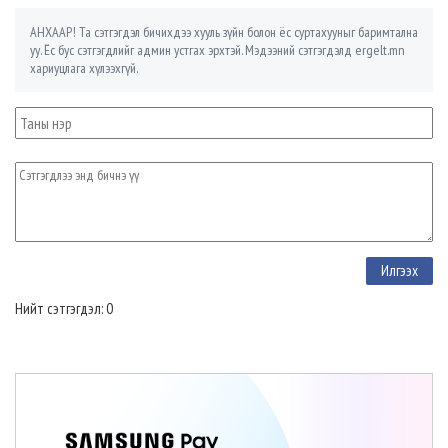
АНХААР! Та сэтгэгдэл бичихдээ хууль зүйн болон ёс суртахууныг баримтална
уу. Ёс бус сэтгэгдлийг админ устгах эрхтэй. Мэдээний сэтгэгдэлд ergelt.mn
хариуцлага хүлээхгүй.
Нийт сэтгэгдэл: 0