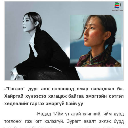
-
“Гэгээн
” дууг анх сонсоход ямар санагдсан бэ.
Хайртай хүнээсээ хагацаж байгаа эмэгтэйн сэтгэл
хөдлөлийг гаргах амаргүй байв уу
-Надад “Ийм утгатай клипний, ийм дүрд
тоглоно” гэж огт хэлээгүй. Зурагт авалт эхлэх бүрд