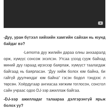
-Дуу, уран бүтээл хийхийн хамгийн сайхан нь юунд
байдаг вэ?
-Lemorna дуу жилийн дараа олны анхааралд
орж, хүмүүс сонсож эхэлсэн. Утсаа үзээд сууж байхад
миний дуу гараад ирэхээр баярлаж, хүмүүст таалагдаж
байгаад нь баярласан. “Дуу хийж болох юм байна, би
гайгүй дуулчихдаг юм байна” гэсэн бодол тэндээс л
төрсөн. Хоёрдугаар ангиасаа хөгжим тоглосон, сонсгол
сайн учраас одоо DJ-ээр ажиллаж байгаа.
-DJ-ээр ажилладаг талаараа дэлгэрэнгүй ярьж
болох уу?