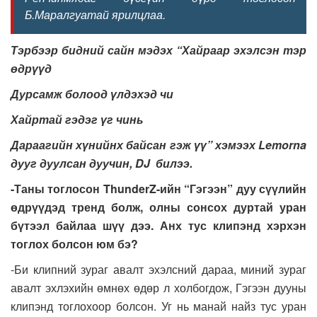
Б.Маралгуатай ярилцлаа.
Тэрбээр бидний сайн мэдэх “Хайраар эхэлсэн тэр
өдрүүд
Дурсамж болоод үлдэхэд чи
Хайртай гэдэг үг чинь
Дараагийн хүнийнх байсан гэж үү” хэмээх Lemorna
дууг дуулсан дуучин, DJ билээ.
-Таны тоглосон ThunderZ-ийн
“Гэгээн
” дуу сүүлийн
өдрүүдэд тренд болж, олны сонсох дуртай уран
бүтээл байлаа шүү дээ. Анх тус клипэнд хэрхэн
тоглох болсон юм бэ?
-Би клипний зураг авалт эхэлсний дараа, миний зураг
авалт эхлэхийн өмнөх өдөр л холбогдож, Гэгээн дууны
клипэнд тоглохоор болсон. Уг нь манай найз тус уран