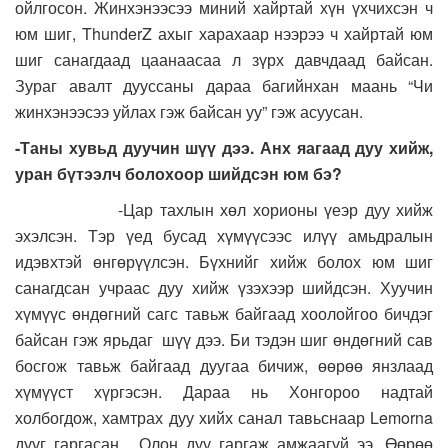
ойлгосон. Жинхэнээсээ миний хайртай хүн үхчихсэн ч
юм шиг, ThunderZ ахыг харахаар нээрээ ч хайртай юм
шиг санагдаад цаанаасаа л зүрх давчдаад байсан.
Зураг авалт дууссаны дараа багийнхан маань “Чи
жинхэнээсээ уйлах гэж байсан уу” гэж асуусан.
-Таны хувьд дуучин шүү дээ. Анх яагаад дуу хийж,
уран бүтээлч болохоор шийдсэн юм бэ?
-Цар тахлын хөл хорионы үеэр дуу хийж
эхэлсэн. Тэр үед бусад хүмүүсээс илүү амьдралын
идэвхтэй өнгөрүүлсэн. Бүхнийг хийж болох юм шиг
санагдсан учраас дуу хийж үзэхээр шийдсэн. Хуучин
хүмүүс өндөгний сагс тавьж байгаад хоолойгоо бичдэг
байсан гэж ярьдаг шүү дээ. Би тэдэн шиг өндөгний сав
босгож тавьж байгаад дуугаа бичиж, өөрөө янзлаад
хүмүүст хүргэсэн. Дараа нь Хонгороо надтай
холбогдож, хамтрах дуу хийх санал тавьснаар Lemorna
дууг гаргасан. Олон дуу гаргаж амжаагүй ээ. Өөрөө