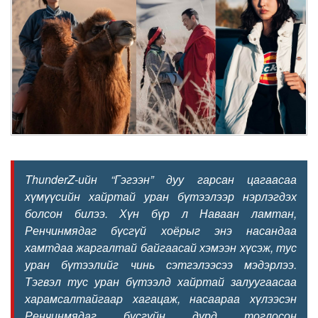
ThunderZ-ийн “Гэгээн” дуу гарсан цагаасаа
хүмүүсийн хайртай уран бүтээлээр нэрлэгдэх
болсон билээ. Хүн бүр л Наваан ламтан,
Ренчинмядаг бүсгүй хоёрыг энэ насандаа
хамтдаа жаргалтай байгаасай хэмээн хүсэж, тус
уран бүтээлийг чинь сэтгэлээсээ мэдэрлээ.
Тэгвэл тус уран бүтээлд хайртай залуугаасаа
харамсалтайгаар хагацаж, насаараа хүлээсэн
Ренчинмядаг бүсгүйн дүрд тоглосон