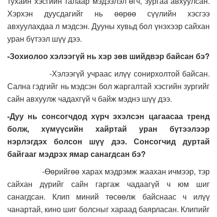
тухайн хэсгийн талаар мэдээлэл өгч, зургаа авхуулсан.
Хэрхэн дуусдагийг нь өөрөө сүүлийн хэсгээ
авхуулахдаа л мэдсэн. Дууны хувьд бол үнэхээр сайхан
уран бүтээл шүү дээ.
-Зохиолоо хэлээгүй нь хэр зөв шийдвэр байсан бэ?
-Хэлээгүй учраас илүү сонирхолтой байсан.
Сална гэдгийг нь мэдсэн бол жаргалтай хэсгийн зургийг
сайн авхуулж чадахгүй ч байж мэднэ шүү дээ.
-Дуу нь сонсогчдод хүрч эхэлсэн цагаасаа тренд
болж, хүмүүсийн хайртай уран бүтээлээр
нэрлэгдэх болсон шүү дээ. Сонсогчид дуртай
байгааг мэдрэх ямар санагдсан бэ?
-Өөрийгөө харах мэдрэмж жаахан ичмээр, тэр
сайхан дүрийг сайн гаргаж чадаагүй ч юм шиг
санагдсан. Клип миний төсөөлж байснаас ч илүү
чанартай, кино шиг болсныг хараад баярласан. Клипийг