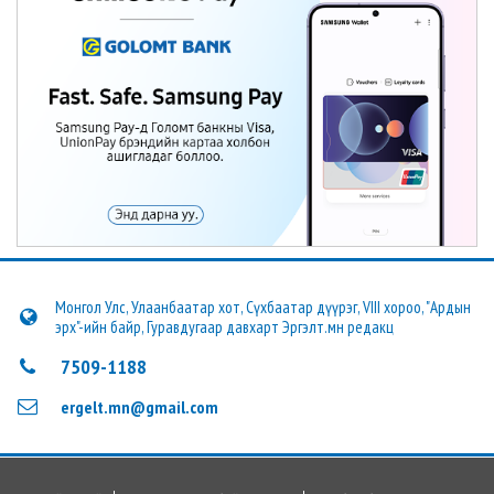
Монгол Улс, Улаанбаатар хот, Сүхбаатар дүүрэг, VIII хороо, "Ардын
эрх"-ийн байр, Гуравдугаар давхарт Эргэлт.мн редакц
7509-1188
ergelt.mn@gmail.com