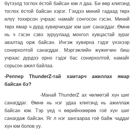
бүтээлд тоглох ёстой байсан юм л даа. Би өөр клипэнд
тоглох ёстой байсан хэрэг. Гэхдээ миний гадаад төрх
илүү тохирсон учраас намайг сонгосон гэсэн. Миний
төрх ямар ч дүрд хувирчихдаг юм шиг санагддаг. Өмнө
нь ч гэсэн сэвх зуруулаад монгол хувцастай зураг
авалтад орж байсан. Ингэж хувирна гэдэг үнэхээр
сонирхолтой санагддаг. Мэргэжлийн жүжигчин биш
учраас дүрдээ орно гэдэг бас сонирхолтой, намайг
сорьсон ажил байлаа.
-Реппер ThunderZ-тай хамтарч ажиллах ямар
байсан бэ?
-Манай ThunderZ ах чөлөөтэй хүн шиг
санагддаг. Өмнө нь нэг удаа клипэнд нь ажиллаж
байсан юм. Тэр үед ч өөрийнхөөрөө гоё хүн шиг
санагдаж байсан. Яг л нэг зангаараа гоё байж чаддаг
хүн юм болов уу.