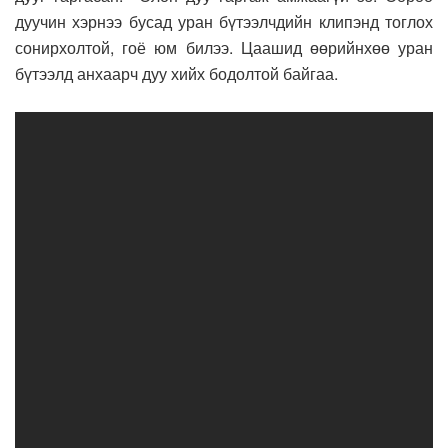
дуучин хэрнээ бусад уран бүтээлчдийн клипэнд тоглох
сонирхолтой, гоё юм билээ. Цаашид өөрийнхөө уран
бүтээлд анхаарч дуу хийх бодолтой байгаа.