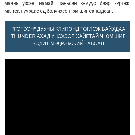
маань үзсэн, намайг таньсан хүмүүс баяр хүргэж,
магтсан учраас од болчихсон юм шиг санагдсан.
"ГЭГЭЭН" ДУУНЫ КЛИПЭНД ТОГЛОЖ БАЙХДАА
THUNDER АХАД ҮНЭХЭЭР ХАЙРТАЙ Ч ЮМ ШИГ
БОДИТ МЭДРЭМЖИЙГ АВСАН