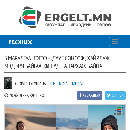
ҮНДСЭН ЦЭС
Toggle
navigati
Б.МАРАЛГУА: ГЭГЭЭН ДУУГ СОНСОЖ, ХАЙРЛАЖ,
МЭДЭРЧ БАЙГАА ХҮН БҮРД ТАЛАРХАЖ БАЙНА
О. ЭРДЭНЭТУНГАЛАГ:
ЯРИЛЦЛАГА- ШИНЭ ҮЕ
2026-01-22,
1390
ХУВААЛЦАХ
ЖИРГЭХ