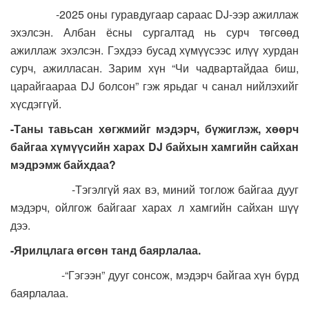
-2025 оны гуравдугаар сараас DJ-ээр ажиллаж
эхэлсэн. Албан ёсны сургалтад нь сурч төгсөөд
ажиллаж эхэлсэн. Гэхдээ бусад хүмүүсээс илүү хурдан
сурч, ажилласан. Зарим хүн “Чи чадвартайдаа биш,
царайгаараа DJ болсон” гэж ярьдаг ч санал нийлэхийг
хүсдэггүй.
-Таны тавьсан хөгжмийг мэдэрч, бүжиглэж, хөөрч
байгаа хүмүүсийн харах DJ байхын хамгийн сайхан
мэдрэмж байхдаа?
-Тэгэлгүй яах вэ, миний тоглож байгаа дууг
мэдэрч, ойлгож байгааг харах л хамгийн сайхан шүү
дээ.
-Ярилцлага өгсөн танд баярлалаа.
-“Гэгээн” дууг сонсож, мэдэрч байгаа хүн бүрд
баярлалаа.