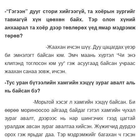
-
“Гэгээн
” дууг стори хийгээгүй, та хоёрын зургийг
тавиагүй хүн цөөхөн байх. Тэр олон хүний
анхаарал та хоёр дээр төвлөрөх үед ямар мэдрэмж
төрөв?
-Жаахан ичсэн шүү. Дуу цацагдах үеэр
би эмнэлэгт байсан юм. Эмч маань хүртэл “Чи энэ
клипэнд тоглосон юм уу” гэж асуугаад байсан учраас
жаахан санаа зовж, ичсэн.
-Тус уран бүтээлийн хамгийн хэцүү зураг авалт аль
нь байсан бэ?
-Морьтой хэсэг л хамгийн хэцүү байсан. Би
өөрөө мориноосоо айгаад байдаг гэтэл хамгийн чухал
зураг авалт, дээрээс нь нар шингэчих гээд цагтай
уралдаж авсан зураг авалтаа хийсэн. Жүжигчид дүрдээ
орох гэж ярьдаг даа. Тэр мэдрэмжийг багахан ч гэсэн