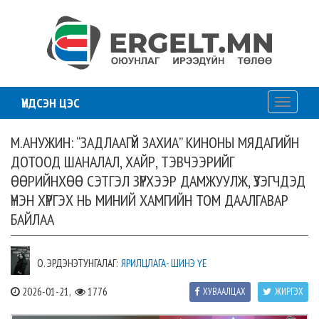
ҮНДСЭН ЦЭС
Toggle
navigati
М.АНУЖИН: “ЗАДЛААГҮЙ ЗАХИА” КИНОНЫ МЯДАГИЙН
ДОТООД ШАНАЛАЛ, ХАЙР, ТЭВЧЭЭРИЙГ
ӨӨРИЙНХӨӨ СЭТГЭЛ ЗҮРХЭЭР ДАМЖУУЛЖ, ҮЗЭГЧДЭД
ҮНЭН ХҮРГЭХ НЬ МИНИЙ ХАМГИЙН ТОМ ДААЛГАВАР
БАЙЛАА
О. ЭРДЭНЭТУНГАЛАГ:
ЯРИЛЦЛАГА- ШИНЭ ҮЕ
2026-01-21,
1776
ХУВААЛЦАХ
ЖИРГЭХ