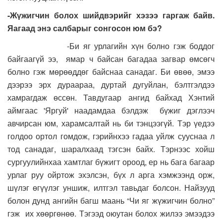
-Жүжигчин болох шийдвэрийг хэзээ гаргаж байв.
Яагаад энэ салбарыг сонгосон юм бэ?
-Би яг урлагийн хүн болно гэж боддог
байгаагүй ээ, ямар ч байсан багадаа загвар өмсөгч
болно гэж мөрөөддөг байснаа санадаг. Би өвөө, эмээ
дээрээ эрх дураараа, дуртай дугуйлан, бэлтгэлдээ
хамрагдаж өссөн. Тавдугаар ангид байхад Хэнтий
аймгаас 'Яргуй' наадамдаа бэлдэж бүжиг дэглээч
авчирсан юм, харамсалтай нь би тэнцээгүй. Тэр үедээ
голдоо ортол гомдож, гэрийнхээ гадаа уйлж сууснаа л
тод санадаг, шаралхаад тэгсэн байх. Тэрнээс хойш
сургуулийнхаа хамтлаг бүжигт ороод, ер нь бага багаар
урлаг руу ойртож эхэлсэн, бүх л арга хэмжээнд орж,
шүлэг өгүүлэг уншиж, илтгэл тавьдаг болсон. Найзууд
болон дунд ангийн багш маань “Чи яг жүжигчин болно”
гэж их хөөргөнөө. Тэгээд оюутан болох жилээ эмээдээ