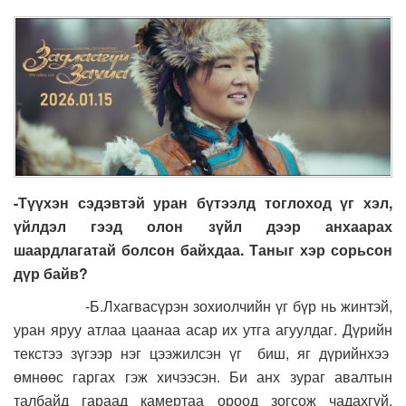
-Түүхэн сэдэвтэй уран бүтээлд тоглоход үг хэл,
үйлдэл гээд олон зүйл дээр анхаарах
шаардлагатай болсон байхдаа. Таныг хэр сорьсон
дүр байв?
-Б.Лхагвасүрэн зохиолчийн үг бүр нь жинтэй,
уран яруу атлаа цаанаа асар их утга агуулдаг. Дүрийн
текстээ зүгээр нэг цээжилсэн үг биш, яг дүрийнхээ
өмнөөс гаргах гэж хичээсэн. Би анх зураг авалтын
талбайд гараад камертаа ороод зогсож чадахгүй,