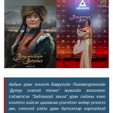
Ардын уран зохиолч Бавуугийн Лхагвасүрэнгийн
“Дутуу хээтэй тооно” жүжгийн зохиолоос
сэдэвлэсэн “Задлаагүй захиа” уран сайхны кино
нээлтээ хийсэн цагаасаа үзэгчдээс өндөр үнэлгээ
авч, сэтгэлд үлдэх уран бүтээлээр нэрлэгдээд