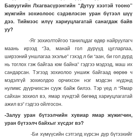
Бавуугийн Лхагвасүрэнгийн “Дутуу хээтэй тооно”
жүжгийн зохиолоос сэдэвлэсэн уран бүтээл шүү
дээ. Тиймээс илүү хариуцлагатай санагдаж байв
уу?
-Яг зохиолтойгоо танилцдаг өдөр найруулагч
маань ирээд “За, манай гол дүрүүд цугларлаа,
ширээний уншлагаа эхэлье” гэхэд л би “аан, би гол дүрд
нь тоглох гэж байгаа юм байна” гэдгээ мэдээд, маш их
сандарсан. Тэгээд зохиолоо уншиж байгаад өөрөө ч
мэдэлгүй зохиолдоо орчихсон нэг мэдсэн нүдэнд
нулимс дүүрчихсэн сууж байж билээ. Тэр үед л “Ямар
сайхан зохиол вэ, ямар хүндтэй бөгөөд хариуцлагатай
ажил вэ” гэдгээ ойлгосон.
-Залуу уран бүтээлчийн хувиар ямар жүжигчин,
уран бүтээлч байхыг хүсдэг вэ?
-Би хүмүүсийн сэтгэлд хүрсэн дүр бүтээхийг