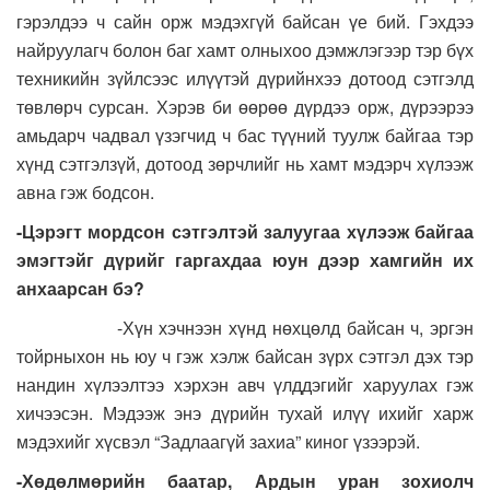
гэрэлдээ ч сайн орж мэдэхгүй байсан үе бий. Гэхдээ
найруулагч болон баг хамт олныхоо дэмжлэгээр тэр бүх
техникийн зүйлсээс илүүтэй дүрийнхээ дотоод сэтгэлд
төвлөрч сурсан. Хэрэв би өөрөө дүрдээ орж, дүрээрээ
амьдарч чадвал үзэгчид ч бас түүний туулж байгаа тэр
хүнд сэтгэлзүй, дотоод зөрчлийг нь хамт мэдэрч хүлээж
авна гэж бодсон.
-Цэрэгт мордсон сэтгэлтэй залуугаа хүлээж байгаа
эмэгтэйг дүрийг гаргахдаа юун дээр хамгийн их
анхаарсан бэ?
-Хүн хэчнээн хүнд нөхцөлд байсан ч, эргэн
тойрныхон нь юу ч гэж хэлж байсан зүрх сэтгэл дэх тэр
нандин хүлээлтээ хэрхэн авч үлддэгийг харуулах гэж
хичээсэн. Мэдээж энэ дүрийн тухай илүү ихийг харж
мэдэхийг хүсвэл “Задлаагүй захиа” киног үзээрэй.
-Хөдөлмөрийн баатар, Ардын уран зохиолч