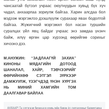
чансаатай бүтээл учраас оюутнуудын хувьд бүх хүч
чадал, анхаарлаа зориулж байгаа. Харин алсдаа бол
мэдээж мэргэжлээ дээшлүүлж сурахаар явах бодолтой
байгаа. Жүжигчний мэргэжил бол насан туршийн
суралцах үйл явц байдаг учраас энэ замдаа үнэнч
байж, илүү өргөн цар хүрээнд өөрийгөө сорихыг
хичээнэ дээ.
М.АНУЖИН: “ЗАДЛААГҮЙ ЗАХИА”
КИНОНЫ МЯДАГИЙН ДОТООД
ШАНАЛАЛ, ХАЙР, ТЭВЧЭЭРИЙГ
ӨӨРИЙНХӨӨ СЭТГЭЛ ЗҮРХЭЭР
ДАМЖУУЛЖ, ҮЗЭГЧДЭД ҮНЭН ХҮРГЭХ
НЬ МИНИЙ ХАМГИЙН ТОМ
ДААЛГАВАР БАЙЛАА
АНХААР! Та сэтгэгдэл бичихдээ хууль зүйн болон ёс суртахууныг баримтална