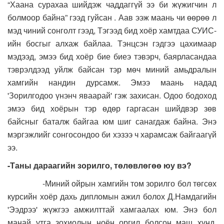
“Хаана сурахаа шийдэж чаддаггүй ээ би жүжигчин л
болмоор байна” гээд гуйсан . Аав ээж маань чи өөрөө л
мэд чиний сонголт гээд, Тэгээд бид хоёр хамтдаа СУИС-
ийн босгыг алхаж байлаа. Тэнцсэн гэдгээ цахимаар
мэдээд, эмээ бид хоёр бие биеэ тэвэрч, баярласандаа
тэврэлдээд уйлж байсан тэр мөч миний амьдралын
хамгийн нандин дурсамж. Эмээ маань надад
'Зорилгодоо үнэнч яваарай' гэж захисан. Одоо бодоход
эмээ бид хоёрын тэр өдөр гаргасан шийдвэр зөв
байсныг баталж байгаа юм шиг санагдаж байна. Энэ
мэргэжлийг сонгосондоо би хэзээ ч харамсаж байгаагүй
ээ.
-Таны дараагийн зорилго, төлөвлөгөө юу вэ?
-Миний ойрын хамгийн том зорилго бол төгсөх
курсийн хоёр дахь дипломын ажил болох Д.Намдагийн
'Ээдрээ' жүжгээ амжилттай хамгаалах юм. Энэ бол
манай утга зохиолын ноён оргил болсон маш хүнд,