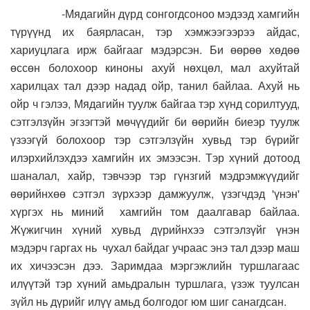
-Мядагийн дүрд сонгогдсоноо мэдээд хамгийн
түрүүнд их баярласан, тэр хэмжээгээрээ айдас,
хариуцлага ирж байгааг мэдэрсэн. Би өөрөө хөдөө
өссөн болохоор киноны ахуй нөхцөл, мал ахуйтай
харилцах тал дээр надад ойр, танил байлаа. Ахуй нь
ойр ч гэлээ, Мядагийн туулж байгаа тэр хүнд сорилтууд,
сэтгэлзүйн эгзэгтэй мөчүүдийг би өөрийн биеэр туулж
үзээгүй болохоор тэр сэтгэлзүйн хувьд тэр бүрийг
илэрхийлэхдээ хамгийн их эмээсэн. Тэр хүний дотоод
шаналал, хайр, тэвчээр тэр гүнзгий мэдрэмжүүдийг
өөрийнхөө сэтгэл зүрхээр дамжуулж, үзэгчдэд 'үнэн'
хүргэх нь миний хамгийн том даалгавар байлаа.
Жүжигчин хүний хувьд дүрийнхээ сэтгэлзүйг үнэн
мэдэрч гаргах нь чухал байдаг учраас энэ тал дээр маш
их хичээсэн дээ. Заримдаа мэргэжлийн туршлагаас
илүүтэй тэр хүний амьдралын туршлага, үзэж туулсан
зүйл нь дүрийг илүү амьд болгодог юм шиг санагдсан.