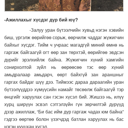
-Ажиллахыг хүсдэг дүр бий юү?
-Залуу уран бүтээлчийн хувьд нэгэн хэвийн
биш, үргэлж өөрийгөө сорьж, өөрчилж чаддаг жүжигчин
байхыг хүсдэг. Тийм ч учраас магадгүй миний өмнө нь
гаргаж байгаагүй огт өөр зан төрхтэй, өөрийгөө эвдсэн
дүрийг эрэлхийлж байна. Жүжигчин хүний хамгийн
сонирхолтой зүйл нь өөрөөсөө тэс өөр хүний
амьдралаар амьдарч, өөрт байхгүй зан араншныг
гаргах байдаг шүү дээ. Тиймээс дараа дараагийн уран
бүтээлүүддээ хүмүүсийн намайг төсөөлж байгаагүй тэр
өнцгийг харуулах сан гэсэн хүсэл бий. Жишээ нь, илүү
хурц ширүүн эсвэл сэтгэлзүйн гүн зөрчилтэй дүрүүд
дээр ажиллаж, “Би бас ийм дүр гаргаж чадах юм байна”
гэдгээ өөртөө болон үзэгчдэд батлан харуулах нь бас
нэгэн нууцхан хүсэл.