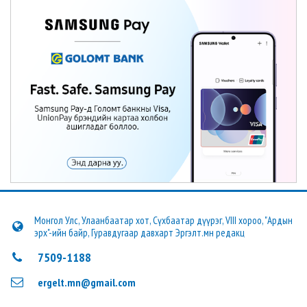
Монгол Улс, Улаанбаатар хот, Сүхбаатар дүүрэг, VIII хороо, "Ардын
эрх"-ийн байр, Гуравдугаар давхарт Эргэлт.мн редакц
7509-1188
ergelt.mn@gmail.com