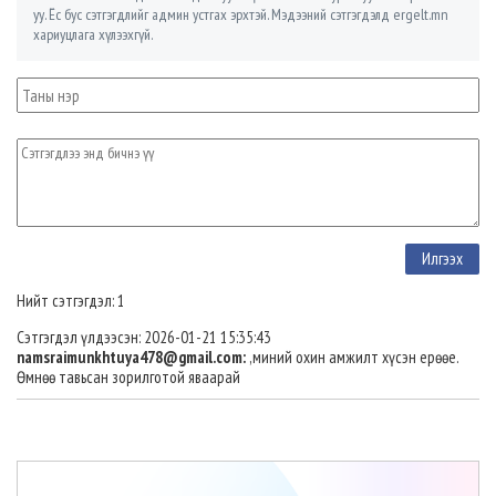
уу. Ёс бус сэтгэгдлийг админ устгах эрхтэй. Мэдээний сэтгэгдэлд ergelt.mn
хариуцлага хүлээхгүй.
Нийт сэтгэгдэл: 1
Сэтгэгдэл үлдээсэн: 2026-01-21 15:35:43
namsraimunkhtuya478@gmail.com
:
,миний охин амжилт хүсэн ерөөе.
Өмнөө тавьсан зорилготой яваарай