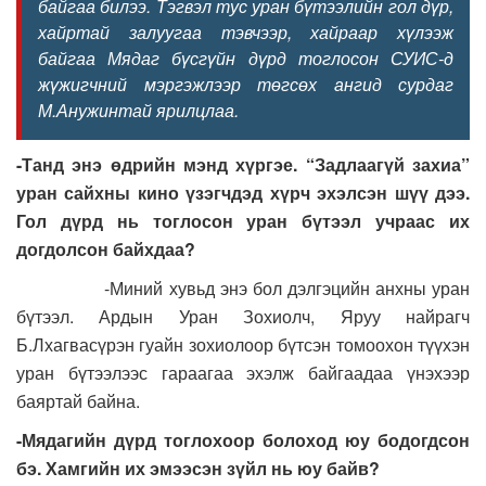
байгаа билээ. Тэгвэл тус уран бүтээлийн гол дүр,
хайртай залуугаа тэвчээр, хайраар хүлээж
байгаа Мядаг бүсгүйн дүрд тоглосон СУИС-д
жүжигчний мэргэжлээр төгсөх ангид сурдаг
М.Анужинтай ярилцлаа.
-Танд энэ өдрийн мэнд хүргэе. “Задлаагүй захиа”
уран сайхны кино үзэгчдэд хүрч эхэлсэн шүү дээ.
Гол дүрд нь тоглосон уран бүтээл учраас их
догдолсон байхдаа?
-Миний хувьд энэ бол дэлгэцийн анхны уран
бүтээл. Ардын Уран Зохиолч, Яруу найрагч
Б.Лхагвасүрэн гуайн зохиолоор бүтсэн томоохон түүхэн
уран бүтээлээс гараагаа эхэлж байгаадаа үнэхээр
баяртай байна.
-Мядагийн дүрд тоглохоор болоход юу бодогдсон
бэ. Хамгийн их эмээсэн зүйл нь юу байв?