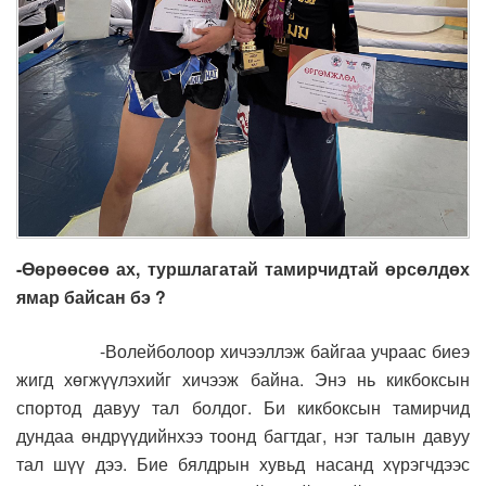
-Өөрөөсөө ах, туршлагатай тамирчидтай өрсөлдөх
ямар байсан бэ ?
-Волейболоор хичээллэж байгаа учраас биеэ
жигд хөгжүүлэхийг хичээж байна. Энэ нь кикбоксын
спортод давуу тал болдог. Би кикбоксын тамирчид
дундаа өндрүүдийнхээ тоонд багтдаг, нэг талын давуу
тал шүү дээ. Бие бялдрын хувьд насанд хүрэгчдээс