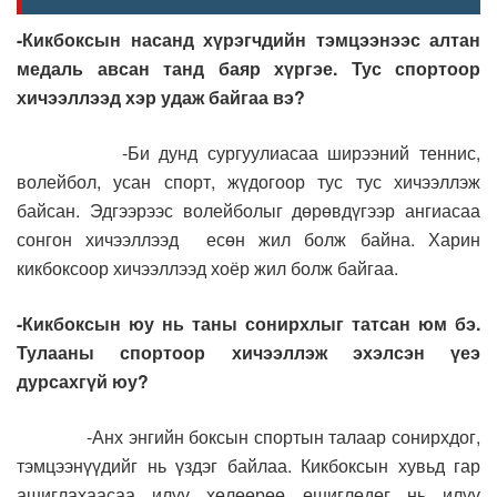
-Кикбоксын насанд хүрэгчдийн тэмцээнээс алтан
медаль авсан танд баяр хүргэе. Тус спортоор
хичээллээд хэр удаж байгаа вэ?
-Би дунд сургуулиасаа ширээний теннис,
волейбол, усан спорт, жүдогоор тус тус хичээллэж
байсан. Эдгээрээс волейболыг дөрөвдүгээр ангиасаа
сонгон хичээллээд есөн жил болж байна. Харин
кикбоксоор хичээллээд хоёр жил болж байгаа.
-Кикбоксын юу нь таны сонирхлыг татсан юм бэ.
Тулааны спортоор хичээллэж эхэлсэн үеэ
дурсахгүй юу?
-Анх энгийн боксын спортын талаар сонирхдог,
тэмцээнүүдийг нь үздэг байлаа. Кикбоксын хувьд гар
ашиглахаасаа илүү хөлөөрөө өшиглөдөг нь илүү