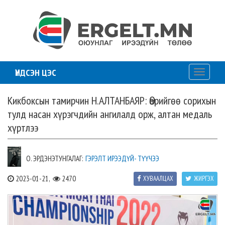
ҮНДСЭН ЦЭС
Toggle
navigati
Кикбоксын тамирчин Н.АЛТАНБАЯР: Өөрийгөө сорихын
тулд насан хүрэгчдийн ангилалд орж, алтан медаль
хүртлээ
О. ЭРДЭНЭТУНГАЛАГ:
ГЭРЭЛТ ИРЭЭДҮЙ- ТҮҮЧЭЭ
2023-01-21,
2470
ХУВААЛЦАХ
ЖИРГЭХ