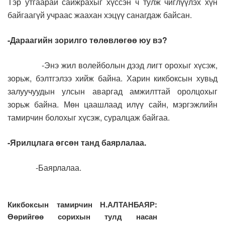
Тэр утгаарай сайжрахыг хүссэн ч тулж чиглүүлэх хүн
байгаагүй учраас жаахан хэцүү санагдаж байсан.
-Дараагийн зорилго төлөвлөгөө юу вэ?
-Энэ жил волейболын дээд лигт орохыг хүсэж,
зорьж, бэлтгэлээ хийж байна. Харин кикбоксын хувьд
залуучуудын улсын аваргад амжилттай оролцохыг
зорьж байна. Мөн цаашлаад илүү сайн, мэргэжлийн
тамирчин болохыг хүсэж, суралцаж байгаа.
-Ярилцлага өгсөн танд баярлалаа.
-Баярлалаа.
Кикбоксын тамирчин Н.АЛТАНБАЯР:
Өөрийгөө сорихын тулд насан