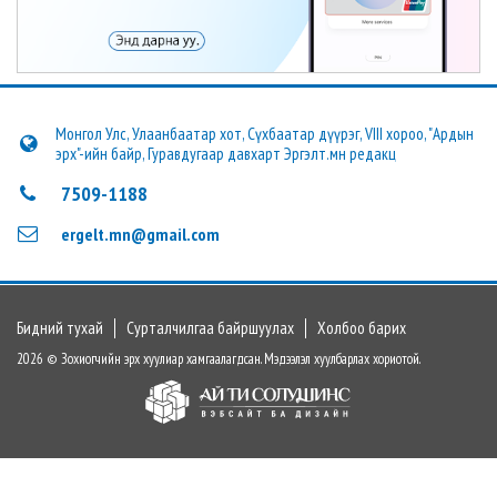
Монгол Улс, Улаанбаатар хот, Сүхбаатар дүүрэг, VIII хороо, "Ардын
эрх"-ийн байр, Гуравдугаар давхарт Эргэлт.мн редакц
7509-1188
ergelt.mn@gmail.com
Бидний тухай
Сурталчилгаа байршуулах
Холбоо барих
2026 © Зохиогчийн эрх хуулиар хамгаалагдсан. Мэдээлэл хуулбарлах хориотой.