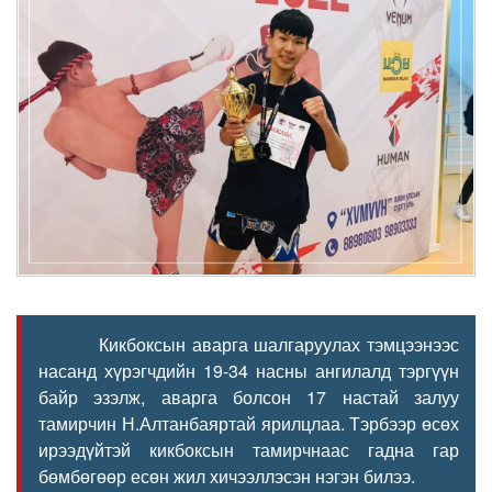
Кикбоксын аварга шалгаруулах тэмцээнээс
насанд хүрэгчдийн 19-34 насны ангилалд тэргүүн
байр эзэлж, аварга болсон 17 настай залуу
тамирчин Н.Алтанбаяртай ярилцлаа. Тэрбээр өсөх
ирээдүйтэй кикбоксын тамирчнаас гадна гар
бөмбөгөөр есөн жил хичээллэсэн нэгэн билээ.