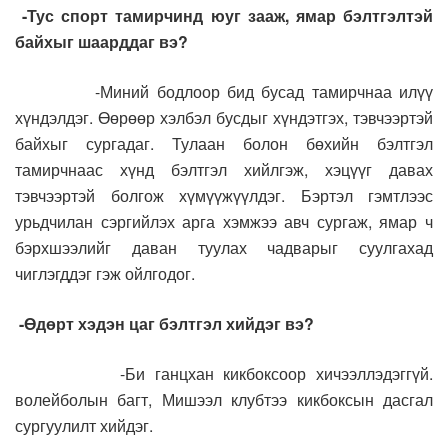
-Тус спорт тамирчинд юуг зааж, ямар бэлтгэлтэй
байхыг шаарддаг вэ?
-Миний бодлоор бид бусад тамирчнаа илүү
хүндэлдэг. Өөрөөр хэлбэл бусдыг хүндэтгэх, тэвчээртэй
байхыг сургадаг. Тулаан болон бөхийн бэлтгэл
тамирчнаас хүнд бэлтгэл хийлгэж, хэцүүг давах
тэвчээртэй болгож хүмүүжүүлдэг. Бэртэл гэмтлээс
урьдчилан сэргийлэх арга хэмжээ авч сургаж, ямар ч
бэрхшээлийг даван туулах чадварыг суулгахад
чиглэгддэг гэж ойлгодог.
-Өдөрт хэдэн цаг бэлтгэл хийдэг вэ?
-Би ганцхан кикбоксоор хичээллэдэггүй.
волейболын багт, Мишээл клубтээ кикбоксын дасгал
сургуулилт хийдэг.