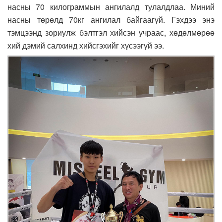
насны 70 килограммын ангилалд тулалдлаа. Миний
насны төрөлд 70кг ангилал байгаагүй. Гэхдээ энэ
тэмцээнд зориулж бэлтгэл хийсэн учраас, хөдөлмөрөө
хий дэмий салхинд хийсгэхийг хүсээгүй ээ.