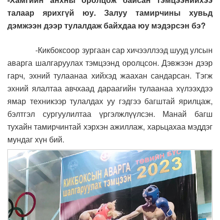
талаар ярихгүй юу. Залуу тамирчины хувьд
дэмжээн дээр тулалдаж байхдаа юу мэдэрсэн бэ?
-Кикбоксоор зургаан сар хичээллээд шууд улсын
аварга шалгаруулах тэмцээнд оролцсон. Дэвжээн дээр
гарч, эхний тулаанаа хийхэд жаахан сандарсан. Тэгж
эхний ялалтаа авчхаад дараагийн тулаанаа хүлээхдээ
ямар техникээр тулалдах уу гэдгээ багштай ярилцаж,
бэлтгэл сургуулилтаа үргэлжлүүлсэн. Манай багш
тухайн тамирчинтай хэрхэн ажиллаж, харьцахаа мэддэг
мундаг хүн бий.