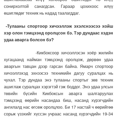
сонирхолтой санагдсан. Гараар цохихоос илүү
өшиглөдөг техник нь надад таалагддаг.
-Тулааны спортоор хичээллэж эхэлснээсээ хойш
хэр олон тэмцээнд оролцсон бэ. Тэр дундаас хэдэн
удаа аварга болсон бэ?
-Кикбоксоор хичээллэсэн хоёр жилийн
хугацаанд найман тэмцээнд оролцож, дөрвөн удаа
аваргын тавцан дээр гарсан байна. Ямарч спортоор
хичээллэхэд эхнээсээ техникийн дагуу суралцах нь
чухал. Тэр дундаа энэ тулааны спортыг зөв техник
ашиглаж суралцах хэрэгтэй гэж боддог. Энэ удаа улсын
төвийн бүсийн Кикбоксын аварга шалгаруулах
тэмцээнд өөрийн насандаа биш, насанд хүрэгчдийн
ангилалд нас өгсөж оролцлоо. Би 17 настай ч өөрийгөө
сорьж үзэхийг хүссэн учраас насанд хүрэгчдийн 19-34