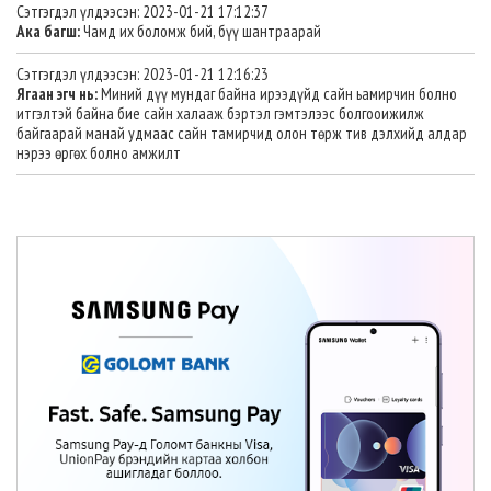
Сэтгэгдэл үлдээсэн: 2023-01-21 17:12:37
Ака багш:
Чамд их боломж бий, бүү шантраарай
Сэтгэгдэл үлдээсэн: 2023-01-21 12:16:23
Ягаан эгч нь:
Миний дүү мундаг байна ирээдүйд сайн ьамирчин болно
итгэлтэй байна бие сайн халааж бэртэл гэмтэлээс болгооижилж
байгаарай манай удмаас сайн тамирчид олон төрж тив дэлхийд алдар
нэрээ өргөх болно амжилт