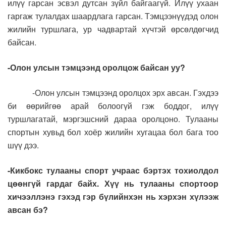
илүү гарсан эсвэл дутсан зүйл байгаагүй. Илүү ухаан
гаргаж тулалдах шаардлага гарсан. Тэмцээнүүдэд олон
жилийн туршлага, ур чадвартай хүчтэй өрсөлдөгчид
байсан.
-Олон улсын тэмцээнд оролцож байсан уу?
-Олон улсын тэмцээнд оролцох эрх авсан. Гэхдээ
би өөрийгөө арай болоогүй гэж боддог, илүү
туршлагатай, мэргэшсний дараа оролцоно. Тулааны
спортын хувьд бол хоёр жилийн хугацаа бол бага тоо
шүү дээ.
-Кикбокс тулааны спорт учраас бэртэх тохиолдол
цөөнгүй гардаг байх. Хүү нь тулааны спортоор
хичээллэнэ гэхэд гэр бүлийнхэн нь хэрхэн хүлээж
авсан бэ?