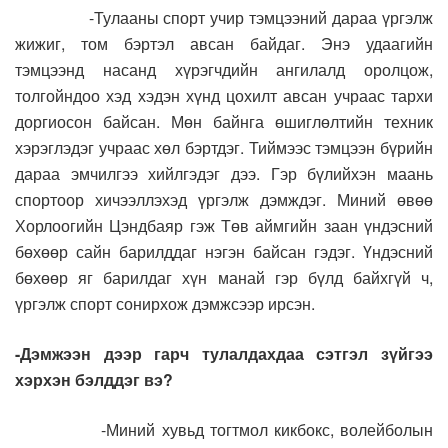
-Тулааны спорт учир тэмцээний дараа үргэлж
жижиг, том бэртэл авсан байдаг. Энэ удаагийн
тэмцээнд насанд хүрэгчдийн ангилалд оролцож,
толгойндоо хэд хэдэн хүнд цохилт авсан учраас тархи
доргиосон байсан. Мөн байнга өшиглөлтийн техник
хэрэглэдэг учраас хөл бэртдэг. Тиймээс тэмцээн бүрийн
дараа эмчилгээ хийлгэдэг дээ. Гэр бүлийхэн маань
спортоор хичээллэхэд үргэлж дэмждэг. Миний өвөө
Хорлоогийн Цэндбаяр гэж Төв аймгийн заан үндэсний
бөхөөр сайн барилддаг нэгэн байсан гэдэг. Үндэсний
бөхөөр яг барилдаг хүн манай гэр бүлд байхгүй ч,
үргэлж спорт сонирхож дэмжсээр ирсэн.
-Дэмжээн дээр гарч тулалдахдаа сэтгэл зүйгээ
хэрхэн бэлддэг вэ?
-Миний хувьд тогтмол кикбокс, волейболын