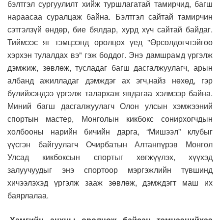
бэлтгэл сургуулилт хийж туршлагатай тамирчид, багш
нараасаа суралцаж байна. Бэлтгэл сайтай тамирчин
сэтгэлзүй өндөр, бие бялдар, хурд хүч сайтай байдаг.
Тиймээс яг тэмцээнд оролцох үед "Өрсөлдөгчтэйгөө
хэрхэн тулалдах вэ" гэж боддог. Энэ дамшрамд үргэлж
дэмжиж, зөвлөж, тусладаг багш дасгалжуулагч, арын
албанд ажилладаг дэмждэг ах эгч,найз нөхөд, гэр
бүлийхэндээ үргэлж талархаж явдагаа хэлмээр байна.
Миний багш дасгалжуулагч Олон улсын хэмжээний
спортын мастер, Монголын кикбокс сонирхогчдын
холбооны нарийн бичийн дарга, “Мишээл” клубыг
үүсгэн байгуулагч Очирбатын Алтанпүрэв Монгол
Улсад кикбоксын спортыг хөгжүүлэх, хүүхэд
залуучуудыг энэ спортоор мэргэжлийн түвшинд
хичээлэхэд үргэлж зааж зөвлөж, дэмждэгт маш их
баярлалаа.
-Хамгийн анхны оролцож байсан тэмцээнийхээ