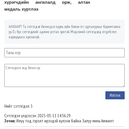
хүрэгчдийн ангилалд орж, алтан
медаль хүртлээ
АНХААР! Та сэтгэгдэл бичихдээ хууль зүйн болон ёс суртахууныг баримтална
уу. Ёс бус сэтгэгдлийг админ устгах эрхтэй. Мэдээний сэтгэгдэлд ergelt.mn
хариуцлага хүлээхгүй.
Нийт сэтгэгдэл: 3
Сэтгэгдэл үлдээсэн: 2023-05-11 14:56:29
Зочин:
Илүү тод, гэрэлт ирээдэй хүлээж байна Залуу минь Амжилт