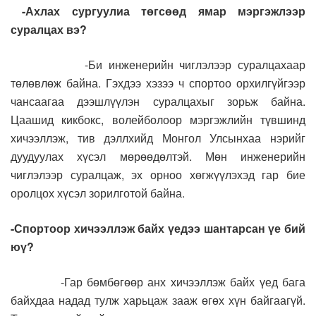
-Ахлах сургуулиа төгсөөд ямар мэргэжлээр
суралцах вэ?
-Би инженерийн чиглэлээр суралцахаар
төлөвлөж байна. Гэхдээ хэзээ ч спортоо орхилгүйгээр
чансаагаа дээшлүүлэн суралцахыг зорьж байна.
Цаашид кикбокс, волейболоор мэргэжлийн түвшинд
хичээллэж, тив дэллхийд Монгол Улсынхаа нэрийг
дуудуулах хүсэл мөрөөдөлтэй. Мөн инженерийн
чиглэлээр суралцаж, эх орноо хөгжүүлэхэд гар бие
оролцох хүсэл зорилготой байна.
-Спортоор хичээллэж байх үедээ шантарсан үе бий
юү?
-Гар бөмбөгөөр анх хичээллэж байх үед бага
байхдаа надад тулж харьцаж зааж өгөх хүн байгаагүй.