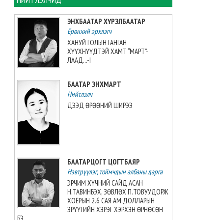
ЦАГ АГААР: Улаанбаатарт
өдөртөө 32 хэм дулаан
ЭНХБААТАР ХҮРЭЛБААТАР
байна
Ерөнхий эрхлэгч
2026-08-08 06:00:00
ХАНУЙ ГОЛЫН ГАНГАН
ХҮҮХНҮҮДТЭЙ ХАМТ “МАРТ”-
Өнөөдөр 14:00 цагт 34 вагон
ЛААД...-I
автобензин орж ирнэ
2026-08-07 12:54:49
БААТАР ЭНХМАРТ
Нийтлэлч
ДЭЭД ӨРӨӨНИЙ ШИРЭЭ
Б.Пүрэвдагва: Найман
салбарын 103 үйлчилгээний
бүртгэлийг цуцалснаар
бизнес эрхлэхэд таатай
нөхцөл бүрдэнэ
2026-08-07 12:27:32
БААТАРЦОГТ ЦОГТБАЯР
Нэвтрүүлэг, тоймчдын албаны дарга
Согтуугаар тээврийн
ЭРЧИМ ХҮЧНИЙ САЙД АСАН
хэрэгсэл жолоодсон 69
Н.ТАВИНБЭХ, ЗӨВЛӨХ П.ТОВУУДОРЖ
дуудлага бүртгэгджээ
ХОЁРЫН 2.6 САЯ АМ.ДОЛЛАРЫН
ЭРҮҮГИЙН ХЭРЭГ ХЭРХЭН ӨРНӨСӨН
2026-08-07 11:04:33
БЭ