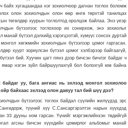
рч байх хугацаандаа нэг зохиолчоор дагнан тоглох боломж
олох олон зохиолчдын олон өөр өнгө төрхтэй танилцах
сын төгөлдөр хуурын тоглолтод оролцож байлаа. Энэ үеэр
лчдын бүтээлээс тоглохоор их сонирхож, энэ зохиолыг
 л манай бүтээл дэлхийд хэрэгцээтэй, хүмүүс сонсох дуртай
 монгол хөгжмийн зохиолчдын бүтээлээр цомог гаргасан.
дөр хуурт зориулсан бүтээл цомог хэлбэрээр байгаагүй,
үтээл бий. Хуучин цагт пянз дээр бичсэн бичлэг байдаг ч
д ямар нэгэн зүйл байршуулахгүй бол болохгүй юм байна
байдаг уу, бага ангиас нь эхлээд монгол зохиолоо
 ойр байхаас эхлээд олон давуу тал бий шүү дээ?
ын бүтээлээс тоглох байдал сүүлийн жилүүдэд эрс
Сангидорж, түүний хүү С.Сансаргэрэлтэх нарын хүүхдэд
н 33 дууны ном гарсан. Үүнийг мэргэжлийнхэн төдийгүй
ангал агсны бичсэн хүүхдийн цомирлог альбомыг манай