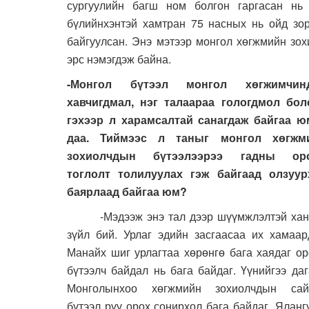
сургуулийн багш ном болгон гаргасан нь 
бүлийнхэнтэй хамтран 75 насных нь ойд зо
байгуулсан. Энэ мэтээр монгол хөгжмийн зох
эрс нэмэгдэж байна.
-Монгол бүтээл монгол хөгжимчин
хавчигдмал, нэг талаараа гологдмол бол
гэхээр л харамсалтай санагдаж байгаа ю
даа. Тиймээс л таныг монгол хөгжм
зохиолчдын бүтээлээрээ гадны ор
тоглолт толилуулах гэж байгаад олзуур
баярлаад байгаа юм?
-Мэдээж энэ тал дээр шүүмжлэлтэй хан
зүйл бий. Урлаг эдийн засгаасаа их хамаар
Манайх шиг урлагтаа хөрөнгө бага хаядаг о
бүтээлч байдал нь бага байдаг. Үүнийгээ да
Монголынхоо хөгжмийн зохиолчдын сай
бүтээл рүү орох сонирхол бага байдаг. Яланг