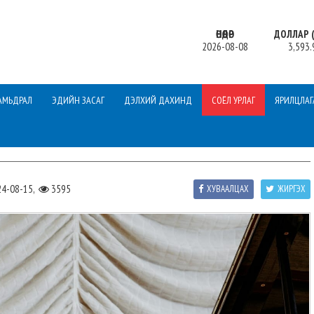
ӨНӨӨДӨР
ДОЛЛАР (
2026-08-08
3,593.
АМЬДРАЛ
ЭДИЙН ЗАСАГ
ДЭЛХИЙ ДАХИНД
СОЁЛ УРЛАГ
ЯРИЛЦЛАГ
4-08-15,
3595
ХУВААЛЦАХ
ЖИРГЭХ