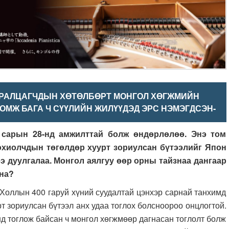
СУРАЛЦАГЧДЫН ХӨТӨЛБӨРТ МОНГОЛ ХӨГЖМИЙН
ОМЖ БАГА Ч СҮҮЛИЙН ЖИЛҮҮДЭД ЭРС НЭМЭГДСЭН-
 сарын 28-нд амжилттай болж өндөрлөлөө. Энэ том
хиолчдын төгөлдөр хуурт зориулсан бүтээлийг Япон
э дуулгалаа. Монгол аялгуу өөр орны тайзнаа дангаар
йна?
ллын 400 гаруй хүний суудалтай цэнхэр сарнай танхимд
 зориулсан бүтээл анх удаа тоглох болсноороо онцлогтой.
д тоглож байсан ч монгол хөгжмөөр дагнасан тоглолт болж