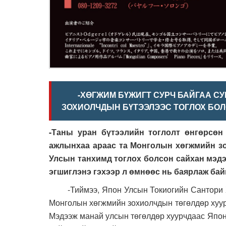
-ХӨГЖИМ БҮЖИГТ СУРЧ БАЙГАА 
ЗОХИОЛЧДЫН БҮТЭЭЛЭЭС ТОГЛОХ БОЛ
-Таны уран бүтээлийн тоглолт өнгөрсөн
ажлынхаа араас та Монголын хөгжмийн зо
Улсын танхимд тоглох болсон сайхан мэдэ
эгшиглэнэ гэхээр л өмнөөс нь баярлаж ба
-Тиймээ, Япон Улсын Токиогийн Сантори Хо
Монголын хөгжмийн зохиолчдын төгөлдөр хуурт
Мэдээж манай улсын төгөлдөр хуурчдаас Япон