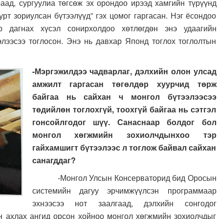
аад, сургуулиа төгсөж эх орондоо ирээд хамгийн түрүүнд
рт зориулсан бүтээлүүд” гэх цомог гаргасан. Нэг ёсондоо
р дагнах хүсэл сонирхолдоо хөтлөгдөн энэ удаагийн
элээсээ тоглосон. Энэ нь давхар Японд тоглох тоглолтын
-Мэргэжилдээ чадварлаг, дэлхийн олон улсад
амжилт гаргасан төгөлдөр хуурчид төрж
байгаа нь сайхан ч монгол бүтээлээсээ
төдийлөн тоглохгүй, тоохгүй байгаа нь сэтгэл
гонсойлгодог шүү. Санаснаар болдог бол
монгол хөгжмийн зохиолчдынхоо тэр
гайхамшигт бүтээлээс л тоглож байвал сайхан
санагддаг?
-Монгол Улсын Консерваторид бид Оросын
системийн дагуу эрчимжүүлсэн программаар
эхнээсээ нот заалгаад, дэлхийн сонгодог
н ахлах ангид орсон хойноо монгол хөгжмийн зохиолчдыг