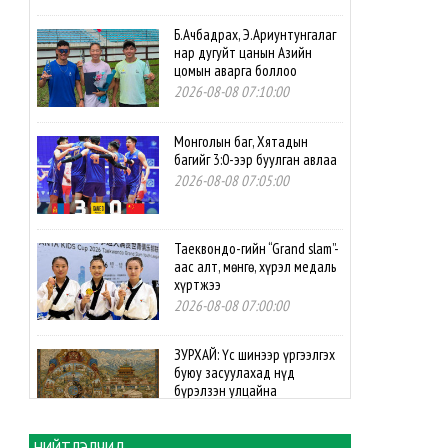
Б.Ачбадрах, Э.Ариунтунгалаг
нар дугуйт цанын Азийн
цомын аварга боллоо
2026-08-08 07:10:00
Монголын баг, Хятадын
багийг 3:0-ээр буулган авлаа
2026-08-08 07:05:00
Таеквондо-гийн “Grand slam”-
аас алт, мөнгө, хүрэл медаль
хүртжээ
2026-08-08 07:00:00
ЗУРХАЙ: Үс шинээр үргээлгэх
буюу засуулахад нүд
бүрэлзэн улцайна
2026-08-08 06:00:00
НИЙТЛЭЛЧИД