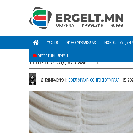
УЛС ТӨР
ЭРЭН СУРВАЛЖЛАХ
МОНГОЛЧУУДЫН 
ЭРГЭЛТИЙН ДУРАН
ТҮҮНИЙ ЭРЭЛД ХЯЗГААР ҮГҮЙ
Д. БЯМБАСҮРЭН:
СОЁЛ УРЛАГ- СОНГОДОГ УРЛАГ
202