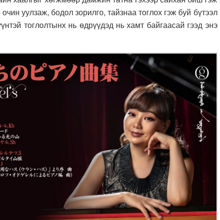
 очин уулзаж, бодол зорилго, тайзнаа тоглох гэж буй бүтээл
үүнтэй тоглолтынх нь өдрүүдэд нь хамт байгаасай гээд энэ