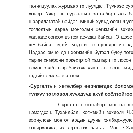
танилцуулах журмаар тоглуулдаг. Түүнээс су
ховор. Учир нь сургалтын хөтөлбөрт аль б
шаардлагатай байдаг. Миний хувьд олон ч ул
тоглолтын дараа монголын хөгжмийн зохио
хаанаас сонсох вэ гэж асуудаг байсан. Эндээс
юм байна гэдгийг мэдэрч, эх орондоо ирээд
Надаас өмнө дан хөгжмийн бүтээл буюу төгөл
харин симфони оркестртой хамтарч тоглосон б
цомог хэлбэрээр байхгүй учир энэ орон зай
гэдгийг олж харсан юм.
-Сургалтын хөтөлбөр өөрчлөгдөх боломж 
түлхүү тогловол хүүхдүүд ахуй соёлтойгоо
-Сургалтын хөтөлбөрт монгол зохиолчд
нэмэгдсэн. Тухайлбал, хөгжмийн зохиолч Ч.
зориулсан монгол ардын дууны хялбаржуулса
сонирхогчид их хэрэглэж байгаа. Мөн З.Х