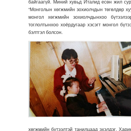
байгаагүй. Миний хувьд Италид есөн жил сур
“Монголын хөгжмийн зохиолчдын төгөлдөр хуу
монгол хөгжмийн зохиолчдынхоо бүтээлээ
тоглолтынхоо хоёрдугаар хэсэгт монгол бүтэ
бэлтгэл болсон.
хөгжмийн бүтээлтэй танилцаад эхэлдэг. Хари