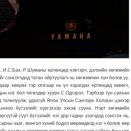
, Р.Шуманы ертөнцөд нэвтэрч, дэлхийн хөгжмийн
йг сонсогчдод татан ойртуулагч нь хөгжимчин хүн болов уу.
даар хөврөх тэр хязгаар нь үл харагдах ертөнцөд хөвөгч,
дын нэг бол төгөлдөр хуурч С.Одгэрэл. Тэрбээр тун саяхан
эд толилуулж, удахгүй Япон Улсын Сантори Холлын цэнхэр
нхоо бүтээлийг хүргэхээр зэхэж сууна. Нэрт хөгжмийн
ргүүтэй суут бүтээлийг нэг дор гадны үзэгчдэд сонсгох нь,
р сарны зааг, монгол хүний бодол мөрөөдөлд нэг ч болов өөр
зайн хаалгыг хөгжмөөр дамжин татна гэхээр сайхан биш гэж