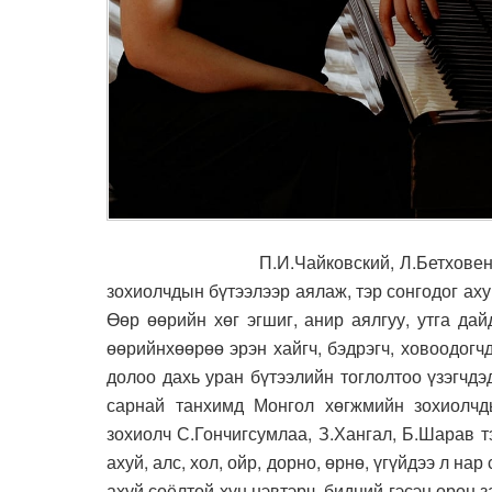
П.И.Чайковский, Л.Бетховен, И.С.Бах
зохиолчдын бүтээлээр аялаж, тэр сонгодог аху
Өөр өөрийн хөг эгшиг, анир аялгуу, утга дай
өөрийнхөөрөө эрэн хайгч, бэдрэгч, ховоодогч
долоо дахь уран бүтээлийн тоглолтоо үзэгчд
сарнай танхимд Монгол хөгжмийн зохиолчды
зохиолч С.Гончигсумлаа, З.Хангал, Б.Шарав тэ
ахуй, алс, хол, ойр, дорно, өрнө, үгүйдээ л на
ахуй соёлтой хүн нэвтэрч, бидний гэсэн орон 