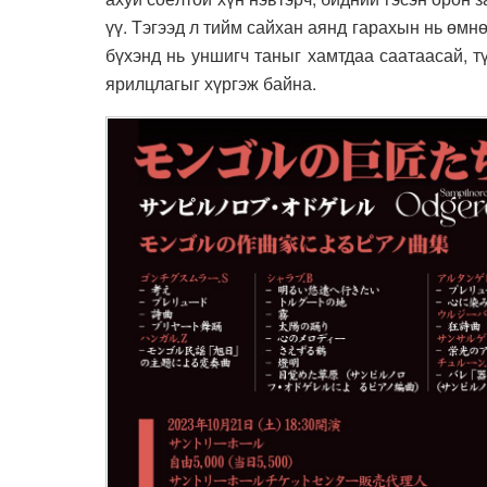
үү. Тэгээд л тийм сайхан аянд гарахын нь өмнө
бүхэнд нь уншигч таныг хамтдаа саатаасай, т
ярилцлагыг хүргэж байна.