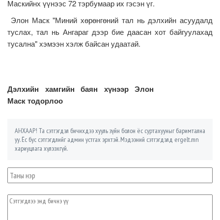
Маскийнх үүнээс 72 тэрбумаар их гэсэн үг.
Элон Маск "Миний хөрөнгөний тал нь дэлхийн асуудалд
туслах, тал нь Ангараг дээр бие даасан хот байгуулахад
тусална" хэмээн хэлж байсан удаат
а
й.
Дэлхийн хамгийн баян хүнээр Элон
Маск тодорлоо
АНХААР! Та сэтгэгдэл бичихдээ хууль зүйн болон ёс суртахууныг баримтална
уу. Ёс бус сэтгэгдлийг админ устгах эрхтэй. Мэдээний сэтгэгдэлд ergelt.mn
хариуцлага хүлээхгүй.