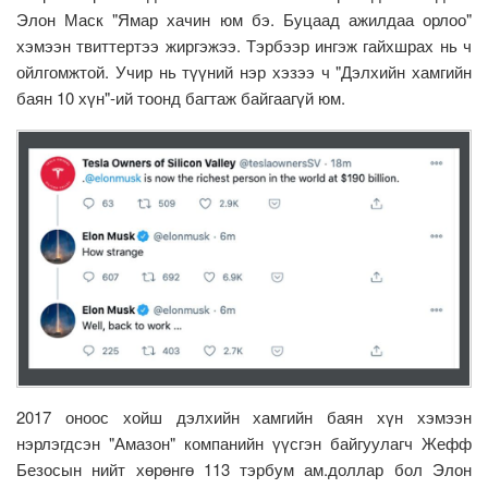
Элон Маск "Ямар хачин юм бэ. Буцаад ажилдаа орлоо"
хэмээн твиттертээ жиргэжээ. Тэрбээр ингэж гайхшрах нь ч
ойлгомжтой. Учир нь түүний нэр хэзээ ч "Дэлхийн хамгийн
баян 10 хүн"-ий тоонд багтаж байгаагүй юм.
2017 оноос хойш дэлхийн хамгийн баян хүн хэмээн
нэрлэгдсэн "Амазон" компанийн үүсгэн байгуулагч Жефф
Безосын нийт хөрөнгө 113 тэрбум ам.доллар бол Элон