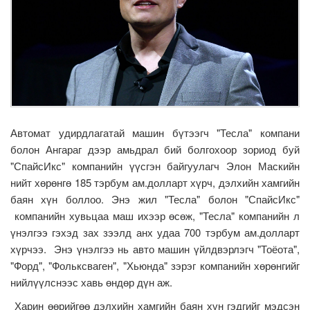
Автомат удирдлагатай машин бүтээгч "Тесла" компани
болон Ангараг дээр амьдрал бий болгохоор зориод буй
"СпайсИкс" компанийн үүсгэн байгуулагч Элон Маскийн
нийт хөрөнгө 185 тэрбум ам.долларт хүрч, дэлхийн хамгийн
баян хүн боллоо. Энэ жил "Тесла" болон "СпайсИкс"
компанийн хувьцаа маш ихээр өсөж, "Тесла" компанийн л
үнэлгээ гэхэд зах зээлд анх удаа 700 тэрбум ам.долларт
хүрчээ. Энэ үнэлгээ нь авто машин үйлдвэрлэгч "Тоёота",
"Форд", "Фольксваген", "Хьюнда" зэрэг компанийн хөрөнгийг
нийлүүлснээс хавь өндөр дүн аж.
Харин өөрийгөө дэлхийн хамгийн баян хүн гэдгийг мэдсэн