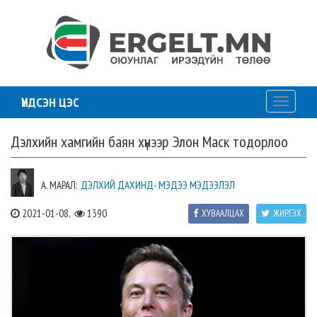
ҮНДСЭН ЦЭС
Toggle
navigati
Дэлхийн хамгийн баян хүнээр Элон Маск тодорлоо
А. МАРАЛ:
ДЭЛХИЙ ДАХИНД- МЭДЭЭ МЭДЭЭЛЭЛ
2021-01-08,
1390
ХУВААЛЦАХ
ЖИРГЭХ