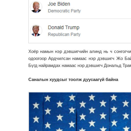
Хоёр намын нэр дэвшигчийн алинд нь ч сонгогч
одоогоор Ардчилсан намаас нэр дэвшигч Жо Бай
Бүгд найрамдах намаас нэр дэвшигч Дональд Трам
Саналын хуудсыг тоолж дуусаагүй байна