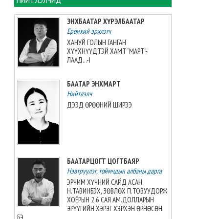
Монголын баг, Хятадын
багийг 3:0-ээр буулган авлаа
ЭНХБААТАР ХҮРЭЛБААТАР
2026-08-08 07:05:00
Ерөнхий эрхлэгч
ХАНУЙ ГОЛЫН ГАНГАН
ХҮҮХНҮҮДТЭЙ ХАМТ “МАРТ”-
Таеквондо-гийн “Grand slam”-
ЛААД...-I
аас алт, мөнгө, хүрэл медаль
хүртжээ
БААТАР ЭНХМАРТ
2026-08-08 07:00:00
Нийтлэлч
ДЭЭД ӨРӨӨНИЙ ШИРЭЭ
ЗУРХАЙ: Үс шинээр үргээлгэх
буюу засуулахад нүд
бүрэлзэн улцайна
2026-08-08 06:00:00
БААТАРЦОГТ ЦОГТБАЯР
ЦАГ АГААР: Улаанбаатарт
Нэвтрүүлэг, тоймчдын албаны дарга
өдөртөө 32 хэм дулаан
байна
ЭРЧИМ ХҮЧНИЙ САЙД АСАН
Н.ТАВИНБЭХ, ЗӨВЛӨХ П.ТОВУУДОРЖ
2026-08-08 06:00:00
ХОЁРЫН 2.6 САЯ АМ.ДОЛЛАРЫН
ЭРҮҮГИЙН ХЭРЭГ ХЭРХЭН ӨРНӨСӨН
БЭ