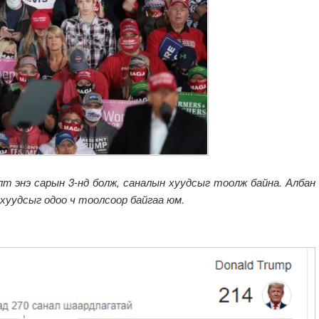
т энэ сарын 3-нд болж, саналын хуудсыг тоолж байна. Албан
 хуудсыг одоо ч тоолсоор байгаа юм.