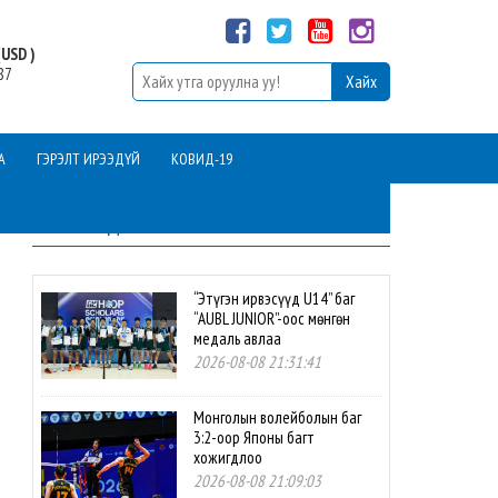
USD )
87
А
ГЭРЭЛТ ИРЭЭДҮЙ
КОВИД-19
ШИНЭ МЭДЭЭ
“Этүгэн ирвэсүүд U14” баг
“AUBL JUNIOR”-оос мөнгөн
медаль авлаа
2026-08-08 21:31:41
Монголын волейболын баг
3:2-оор Японы багт
хожигдлоо
2026-08-08 21:09:03