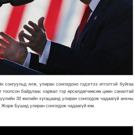
 сонгуульд ялж, улиран сонгогдоно гэдэгтээ итгэлтэй буйгаа
г тоолсон байдлаас харвал тэр өрсөлдөгчөөсөө цөөн саналтай
үүлийн 30 жилийн хугацаанд улиран сонгогдож чадаагүй анхны
д Жорж Бушид улиран сонгогдож чадаагүй юм.