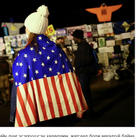
ийн дүнг эсэргүүцсэн хөдөлгөөн, жагсаал болж магадгүй байна.