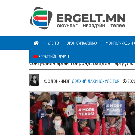
УЛС ТӨР
ЭРЭН СУРВАЛЖЛАХ
МОНГОЛЧУУДЫН 
ЭРГЭЛТИЙН ДУРАН
Сонгуулийн эргэн тойронд: Байден тэргүүлж
Х. ОДОНЧИМЭГ:
ДЭЛХИЙ ДАХИНД- УЛС ТӨР
202