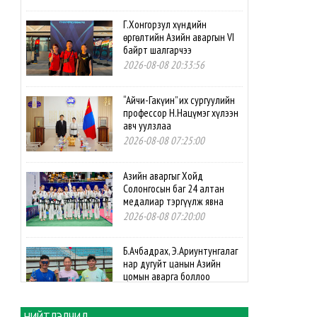
Г.Хонгорзул хүндийн
өргөлтийн Азийн аваргын VI
байрт шалгарчээ
2026-08-08 20:33:56
“Айчи-Гакүин” их сургуулийн
профессор Н.Нацүмэг хүлээн
авч уулзлаа
2026-08-08 07:25:00
Азийн аваргыг Хойд
Солонгосын баг 24 алтан
медалиар тэргүүлж явна
2026-08-08 07:20:00
Б.Ачбадрах, Э.Ариунтунгалаг
нар дугуйт цанын Азийн
цомын аварга боллоо
2026-08-08 07:10:00
НИЙТЛЭЛЧИД