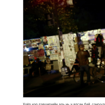
Хоёр нэр дэвшигчийн аль нь ч ялсан бай, сонгуул