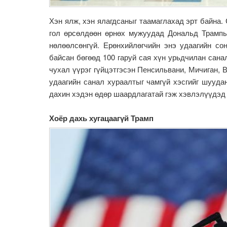
Хэн ялж, хэн ялагдсаныг таамаглахад эрт байна.
гол өрсөлдөөн өрнөх мужуудад Дональд Трампы
нөлөөлсөнгүй. Ерөнхийлөгчийн энэ удаагийн со
байсан бөгөөд 100 гаруй сая хүн урьдчилан сана
чухал үүрэг гүйцэтгэсэн Пенсильвани, Мичиган, 
удаагийн санал хураалтыг чамгүй хэсгийг шууда
дахин хэдэн өдөр шаардлагатай гэж хэвлэлүүдэд
Хоёр дахь хугацаагүй Трамп