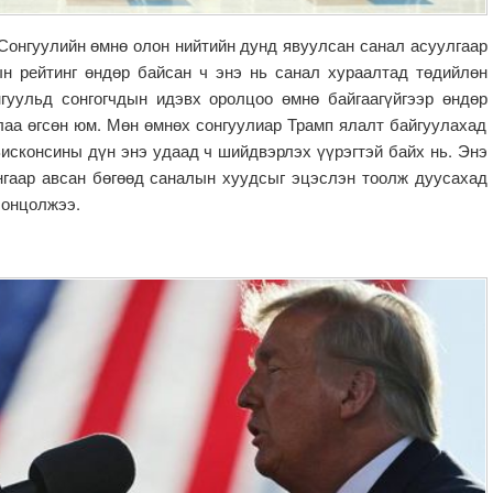
 Сонгуулийн өмнө олон нийтийн дунд явуулсан санал асуулгаар
н рейтинг өндөр байсан ч энэ нь санал хураалтад төдийлөн
нгуульд сонгогчдын идэвх оролцоо өмнө байгаагүйгээр өндөр
лаа өгсөн юм. Мөн өмнөх сонгуулиар Трамп ялалт байгуулахад
Висконсины дүн энэ удаад ч шийдвэрлэх үүрэгтэй байх нь. Энэ
нгаар авсан бөгөөд саналын хуудсыг эцэслэн тоолж дуусахад
 онцолжээ.