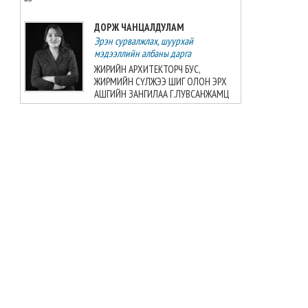
ДОРЖ ЧАНЦАЛДУЛАМ
Эрэн сурвалжлах, шуурхай
мэдээллийн албаны дарга
ЖИРИЙН АРХИТЕКТОРЧ БУС,
ЖИРМИЙН СҮЛЖЭЭ ШИГ ОЛОН ЭРХ
АШГИЙН ЗАНГИЛАА Г.ЛУВСАНЖАМЦ
БАТ-ЭРДЭНЭ БАДРАЛМАА
Улс төрийн мэдээллийн албаны дарга
ШУДАРГЫН ДҮРТЭЙ Ч ШУДАРГА БИШ
Ж.БАЯРМАА
БАТЗАЯА ГҮНЖИД
Сэтгүүлч
Б.Шарав агсны гэргий Д.ГАНЧИМЭГ:
Хань минь “Төр намайг үнэлж
байхад би хүндлэхгүй бол болохгүй”
гээд эцсийнхээ хүчийг шавхаж, өөрөө
шагналаа авсан