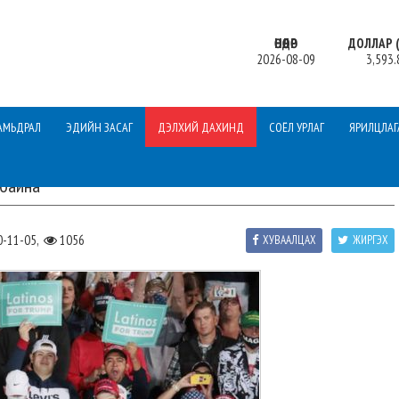
ӨНӨӨДӨР
ДОЛЛАР (
2026-08-09
3,593.
АМЬДРАЛ
ЭДИЙН ЗАСАГ
ДЭЛХИЙ ДАХИНД
СОЁЛ УРЛАГ
ЯРИЛЦЛАГ
 байна
0-11-05,
1056
ХУВААЛЦАХ
ЖИРГЭХ