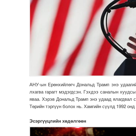
АНУ-ын Ерөнхийлөгч Дональд Трамп энэ удаагийн
лхагва гарагт мэдэгдсэн. Гэхдээ саналын хуудсы
яваа. Хэрэв Дональд Трамп энэ удаад ялагдвал с
Төрийн тэргүүн болох нь. Хамгийн сүүлд 1992 он
Эсэргүүцлийн хөдөлгөөн