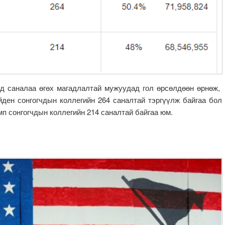
ид саналаа өгөх магадлалтай мужуудад гол өрсөлдөөн өрнөж,
ден сонгогчдын коллегийн 264 саналтай тэргүүлж байгаа бол
п сонгогчдын коллегийн 214 саналтай байгаа юм.