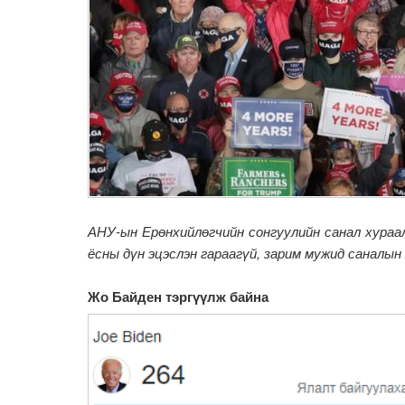
АНУ-ын Ерөнхийлөгчийн сонгуулийн санал хураал
ёсны дүн эцэслэн гараагүй, зарим мужид саналын
Жо Байден тэргүүлж байна