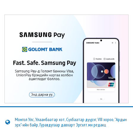
Монгол Улс, Улаанбаатар хот, Сүхбаатар дүүрэг, VIII хороо, "Ардын
эрх"-ийн байр, Гуравдугаар давхарт Эргэлт.мн редакц