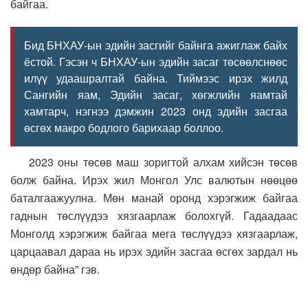
байгаа.
Бид БНХАУ-ын эдийн засгийг байнга ажиглаж байх
ёстой. Гэсэн ч БНХАУ-ын эдийн засаг төсөөлснөөс
илүү удаашралтай байна. Тиймээс ирэх жилд
Сангийн яам, Эдийн засаг, хөгжлийн яамтай
хамтарч, нэгнээ дэмжин 2023 онд эдийн засгаа
өсгөх макро бодлого барихаар боллоо.
2023 оны төсөв маш зоригтой алхам хийсэн төсөв
болж байна. Ирэх жил Монгол Улс валютын нөөцөө
баталгаажуулна. Мөн манай оронд хэрэгжиж байгаа
гаднын төслүүдээ хязгаарлаж болохгүй. Гадаадаас
Монголд хэрэгжиж байгаа мега төслүүдээ хязгаарлаж,
царцаавал дараа нь ирэх эдийн засгаа өсгөх зардал нь
өндөр байна” гэв.