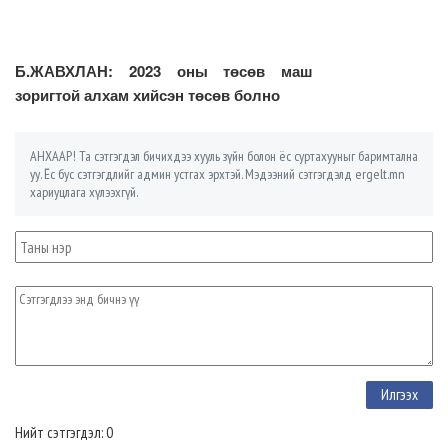
Б.ЖАВХЛАН: 2023 оны төсөв маш
зоригтой алхам хийсэн төсөв болно
АНХААР! Та сэтгэгдэл бичихдээ хууль зүйн болон ёс суртахууныг баримтална
уу. Ёс бус сэтгэгдлийг админ устгах эрхтэй. Мэдээний сэтгэгдэлд ergelt.mn
хариуцлага хүлээхгүй.
Нийт сэтгэгдэл: 0