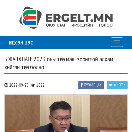
ҮНДСЭН ЦЭС
Toggle
navigati
Б.ЖАВХЛАН: 2023 оны төсөв маш зоригтой алхам
хийсэн төсөв болно
2022-09-28,
1022
ХУВААЛЦАХ
ЖИРГЭХ