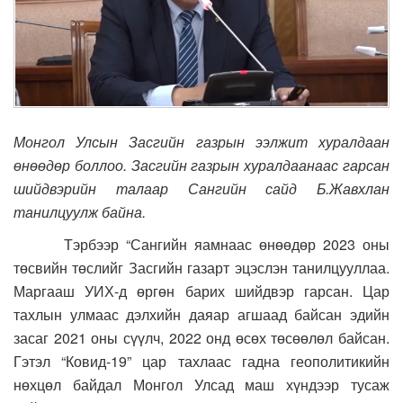
Монгол Улсын Засгийн газрын ээлжит хуралдаан
өнөөдөр боллоо. Засгийн газрын хуралдаанаас гарсан
шийдвэрийн талаар Сангийн сайд Б.Жавхлан
танилцуулж байна.
Тэрбээр “Сангийн яамнаас өнөөдөр 2023 оны
төсвийн төслийг Засгийн газарт эцэслэн танилцууллаа.
Маргааш УИХ-д өргөн барих шийдвэр гарсан. Цар
тахлын улмаас дэлхийн даяар агшаад байсан эдийн
засаг 2021 оны сүүлч, 2022 онд өсөх төсөөлөл байсан.
Гэтэл “Ковид-19” цар тахлаас гадна геополитикийн
нөхцөл байдал Монгол Улсад маш хүндээр тусаж