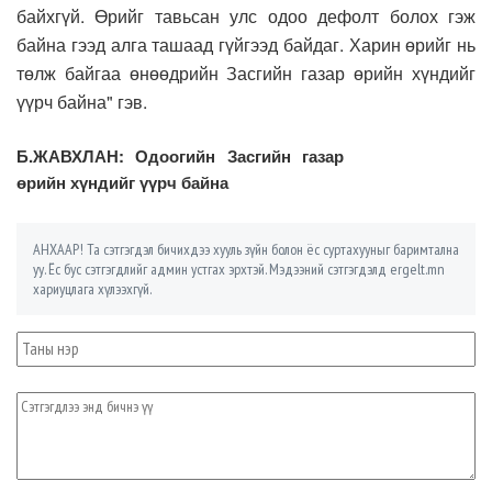
байхгүй. Өрийг тавьсан улс одоо дефолт болох гэж
байна гээд алга ташаад гүйгээд байдаг. Харин өрийг нь
төлж байгаа өнөөдрийн Засгийн газар өрийн хүндийг
үүрч байна" гэв.
Б.ЖАВХЛАН: Одоогийн Засгийн газар
өрийн хүндийг үүрч байна
АНХААР! Та сэтгэгдэл бичихдээ хууль зүйн болон ёс суртахууныг баримтална
уу. Ёс бус сэтгэгдлийг админ устгах эрхтэй. Мэдээний сэтгэгдэлд ergelt.mn
хариуцлага хүлээхгүй.