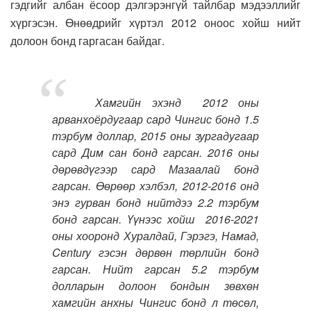
гэдгийг албан ёсоор дэлгэрэнгүй тайлбар мэдээллийг
хүргэсэн. Өнөөдрийг хүртэл 2012 оноос хойш нийт
долоон бонд гаргасан байдаг.
Хамгийн эхэнд 2012 оны
арванхоёрдугаар сард Чингис бонд 1.5
тэрбум доллар, 2015 оны зургадугаар
сард Дим сан бонд гарсан. 2016 оны
дөрөвдүгээр сард Мазаалай бонд
гарсан. Өөрөөр хэлбэл, 2012-2016 онд
энэ гурван бонд нийтдээ 2.2 тэрбум
бонд гарсан. Үүнээс хойш 2016-2021
оны хооронд Хуралдай, Гэрэгэ, Намад,
Century гэсэн дөрвөн төрлийн бонд
гарсан. Нийт гарсан 5.2 тэрбум
долларын долоон бондын зөвхөн
хамгийн анхны Чингис бонд л төсөл,