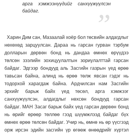
арга хэмжээнүүдийг санхүүжүүлсэн
байдаг.
Харин Дим сан, Мазаалай хоёр бол төсвийн алдагдлыг
нөхөхөд зарцуулсан. Дараа нь гарсан гурван тэрбум
долларын дөрвөн бонд нь дандаа өмнөх өрүүдээ
төлсөн зээлийн зохицуулалтын зориулалттай гарсан
байдаг. Эдгээр бондууд аль Засгийн газрын үед өрөө
тавьсан байна, алинд нь өрөө төлж явсан гэдэг нь
тодорхой харагдаж байна. Ардчилсан нам Засгийн
эрхийг барьж байх үед төсөл, арга хэмжээг
санхүүжүүлсэн, алдагдлыг нөхсөн бондууд гарсан
байдаг. МАН Засаг барьж байх үед гарсан дөрвөн бонд
нь өрийг өрөөр төллөө гээд шүүмжлээд байдаг бүх
өмнөх өрөө төлсөн байдаг. Учир нь, өмнө нь өр үүсгээд
орж ирсэн эдийн засгийн үр өгөөж өнөөдрийг хүртэл