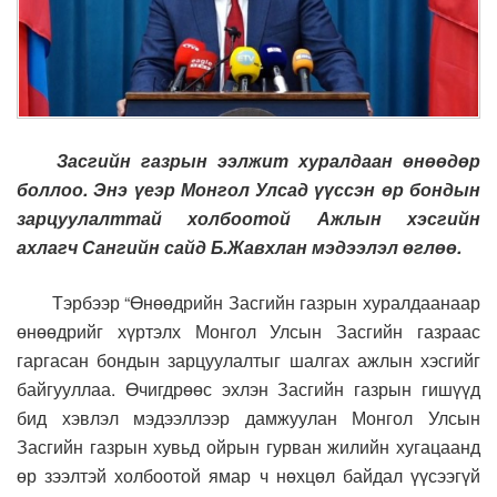
Засгийн газрын ээлжит хуралдаан өнөөдөр
боллоо. Энэ үеэр Монгол Улсад үүссэн өр бондын
зарцуулалттай холбоотой Ажлын хэсгийн
ахлагч Сангийн сайд Б.Жавхлан мэдээлэл өглөө.
Тэрбээр “Өнөөдрийн Засгийн газрын хуралдаанаар
өнөөдрийг хүртэлх Монгол Улсын Засгийн газраас
гаргасан бондын зарцуулалтыг шалгах ажлын хэсгийг
байгууллаа. Өчигдрөөс эхлэн Засгийн газрын гишүүд
бид хэвлэл мэдээллээр дамжуулан Монгол Улсын
Засгийн газрын хувьд ойрын гурван жилийн хугацаанд
өр зээлтэй холбоотой ямар ч нөхцөл байдал үүсээгүй