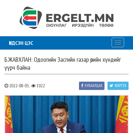
ҮНДСЭН ЦЭС
Toggle
navigati
Б.ЖАВХЛАН: Одоогийн Засгийн газар өрийн хүндийг
үүрч байна
2022-08-03,
1022
ХУВААЛЦАХ
ЖИРГЭХ