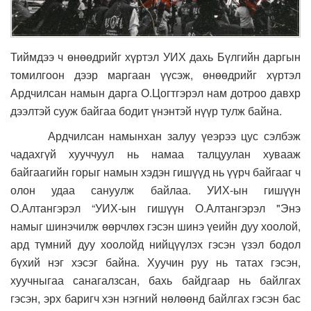
Тиймдээ ч өнөөдрийг хүртэл УИХ дахь Бүлгийн даргын
томилгоон дээр маргаан үүсэж, өнөөдрийг хүртэл
Ардчилсан намын дарга О.Цогтгэрэл нам дотроо давхр
дээлтэй сууж байгаа бодит үнэнтэй нүүр тулж байна.
Ардчилсан намынхан залуу үеэрээ цус сэлбэж
чадахгүй хууччуул нь намаа талцуулан хувааж
байгаагийн горыг намын хэдэн гишүүд нь үүрч байгааг ч
олон удаа сануулж байлаа. УИХ-ын гишүүн
О.Алтангэрэл “УИХ-ын гишүүн О.Алтангэрэл "Энэ
намыг шинэчилж өөрчлөх гэсэн шинэ үеийн дуу хоолой,
ард түмний дуу хоолойд нийцүүлэх гэсэн үзэл бодол
бүхий нэг хэсэг байна. Хуучин руу нь татах гэсэн,
хуучныгаа санагалзсан, бахь байдгаар нь байлгах
гэсэн, эрх баригч хэн нэгний нөлөөнд байлгах гэсэн бас