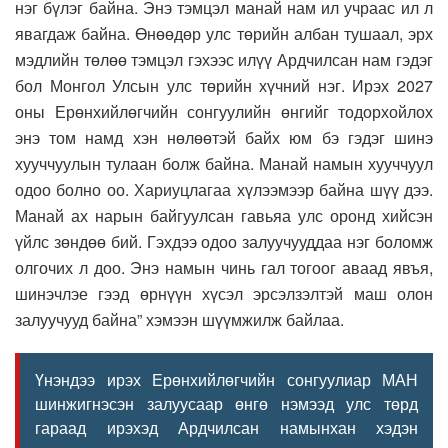
нэг бүлэг байна. Энэ тэмцэл манай нам ил учраас ил л
явагдаж байна. Өнөөдөр улс төрийн албан тушаал, эрх
мэдлийн төлөө тэмцэл гэхээс илүү Ардчилсан нам гэдэг
бол Монгол Улсын улс төрийн хүчний нэг. Ирэх 2027
оны Ерөнхийлөгчийн сонгуулийн өнгийг тодорхойлох
энэ том намд хэн нөлөөтэй байх юм бэ гэдэг шинэ
хууччуулын тулаан болж байна. Манай намын хууччуул
одоо болно оо. Хариуцлагаа хүлээмээр байна шүү дээ.
Манай ах нарын байгуулсан гавьяа улс оронд хийсэн
үйлс зөндөө бий. Гэхдээ одоо залуучууддаа нэг боломж
олгочих л доо. Энэ намын чинь гал тогоог аваад явъя,
шинэчлэе гээд өрнүүн хүсэл эрсэлзэлтэй маш олон
залуучууд байна” хэмээн шүүмжилж байлаа.
Үнэндээ ирэх Ерөнхийлөгчийн сонгуулиар МАН
шинжигнэсэн залуусаар өнгө нэмээд улс төрд
гараад ирэхэд Ардчилсан намынхан хэдэн