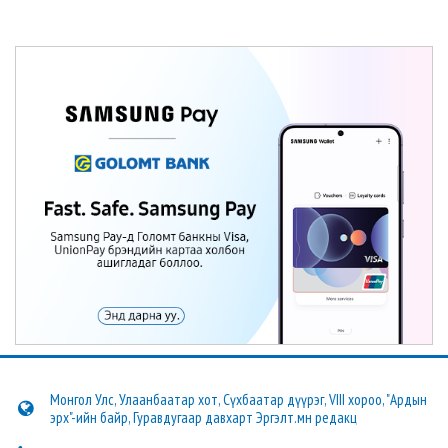
Монгол Улс, Улаанбаатар хот, Сүхбаатар дүүрэг, VIII хороо, "Ардын
эрх"-ийн байр, Гуравдугаар давхарт Эргэлт.мн редакц