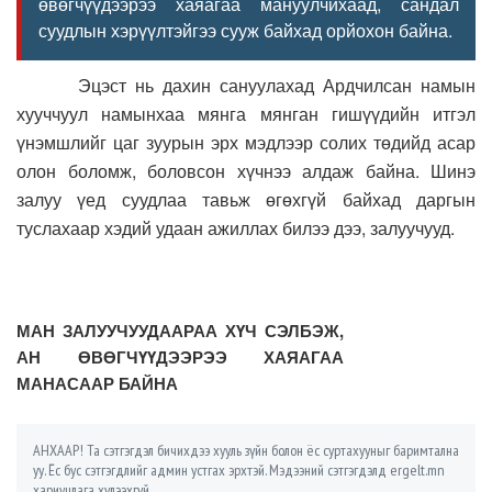
өвөгчүүдээрээ хаяагаа мануулчихаад, сандал
суудлын хэрүүлтэйгээ сууж байхад орйохон байна.
Эцэст нь дахин сануулахад Ардчилсан намын
хууччуул намынхаа мянга мянган гишүүдийн итгэл
үнэмшлийг цаг зуурын эрх мэдлээр солих төдийд асар
олон боломж, боловсон хүчнээ алдаж байна. Шинэ
залуу үед суудлаа тавьж өгөхгүй байхад даргын
туслахаар хэдий удаан ажиллах билээ дээ, залуучууд.
МАН ЗАЛУУЧУУДААРАА ХҮЧ СЭЛБЭЖ,
АН ӨВӨГЧҮҮДЭЭРЭЭ ХАЯАГАА
МАНАСААР БАЙНА
АНХААР! Та сэтгэгдэл бичихдээ хууль зүйн болон ёс суртахууныг баримтална
уу. Ёс бус сэтгэгдлийг админ устгах эрхтэй. Мэдээний сэтгэгдэлд ergelt.mn
хариуцлага хүлээхгүй.