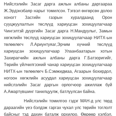
Нийслэлийн Засаг дарга ажлын албаны даргаараа
Ж.Эрдэнэбаяр нарыг томилсон. Тэгвэл өнгөрсөн долоо
хоногт Засгийн газрын хуралдаанд Орон
сууцжуулалтын төслүүд хариуцсан зохицуулагчаар
Чингэлтэй дүүргийн Засаг дарга Н.Мандуулыг, Замын
хөгжлийн төслүүд хариуцсан зохицуулагчаар НИТХ-ын
төлөөлөгч Л.Ариунтуяаг,Эрчим хүчний төслүүд
хариуцсан зохицуулагчаар Улаанбаатарын хотын
Захирагчийн ажлын албаны дарга Г.Батзоригийг,
Төрийн үйлчилгээний чанар хариуцсан зохицуулагчаар
НИТХ-ын төлөөлөгч Б.Сэмжидмаа, Агаарын бохирдол,
ногоон хөгжлийн асуудал хариуцсан зохицуулагчаар
нийслэлийн Засаг даргын орлогчоор ажиллаж буй
А.Амартүвшинг танилцуулж, батлуулсан байна.
Нийслэлийн томилгоо гэдэг МАН-д улс төрд
дараагийн үеэ бэлдэж гаргах чухал улс төрийн тоглолт
байсныг тэд дахин баталж орхилоо. Өөрөөр хэлбэл,