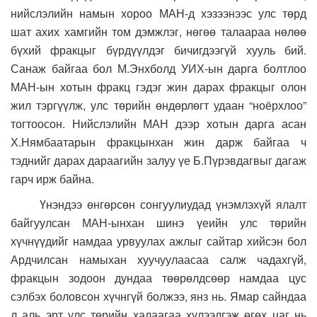
нийслэлийн намын хороо МАН-д хэзээнээс улс төрд
шат ахих хамгийн том дэмжлэг, нөгөө талаараа нөлөө
бүхий фракцыг бүрдүүлдэг бичигдээгүй хууль бий.
Санаж байгаа бол М.Энхболд УИХ-ын дарга болтлоо
МАН-ын хотын фракц гэдэг жин дарах фракцыг олон
жил тэргүүлж, улс төрийн өндөрлөгт удаан “ноёрхлоо”
тогтоосон. Нийслэлийн МАН дээр хотын дарга асан
Х.Нямбаатарын фракцынхан жин дарж байгаа ч
тэднийг дарах дараагийн залуу үе Б.Пүрэвдагвыг дагаж
гарч ирж байна.
Үнэндээ өнгөрсөн сонгуулиудад үнэмлэхүй ялалт
байгуулсан МАН-ынхан шинэ үеийн улс төрийн
хүчнүүдийг намдаа урвуулах ажлыг сайтар хийсэн бол
Ардчилсан намыхан хуучуулаасаа салж чадахгүй,
фракцын зодоон дундаа төөрөлдсөөр намдаа цус
сэлбэх боловсон хүчнгүй болжээ, янз нь. Ямар сайндаа
л аль эрт улс төрийн халаагаа хүлээлгэж өгөх цаг нь