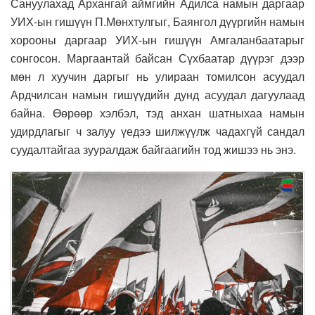
Сануулахад Архангай аймгийн Адилса намын даргаар
УИХ-ын гишүүн П.Мөнхтулгыг, Баянгол дүүргийн намын
хорооны даргаар УИХ-ын гишүүн Амгаланбаатарыг
сонгосон. Маргаантай байсан Сүхбаатар дүүрэг дээр
мөн л хуучин даргыг нь улираан томилсон асуудал
Ардчилсан намын гишүүдийн дунд асуудал дагуулаад
байна. Өөрөөр хэлбэл, тэд анхан шатныхаа намын
удирдлагыг ч залуу үедээ шилжүүлж чадахгүй сандал
суудалтайгаа зууралдаж байгаагийн тод жишээ нь энэ.