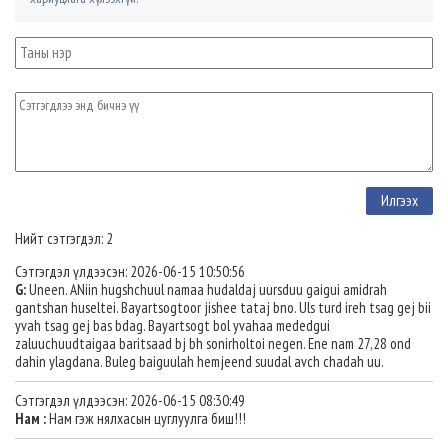
Нийт сэтгэгдэл: 2
Сэтгэгдэл үлдээсэн: 2026-06-15 10:50:56
G:
Uneen. ANiin hugshchuul namaa hudaldaj uursduu gaigui amidrah
gantshan huseltei. Bayartsogtoor jishee tataj bno. Uls turd ireh tsag gej bii
yvah tsag gej bas bdag. Bayartsogt bol yvahaa mededgui
zaluuchuudtaigaa baritsaad bj bh sonirholtoi negen. Ene nam 27,28 ond
dahin ylagdana. Buleg baiguulah hemjeend suudal avch chadah uu.
Сэтгэгдэл үлдээсэн: 2026-06-15 08:30:49
Нам :
Нам гэж нялхасын цуглуулга биш!!!