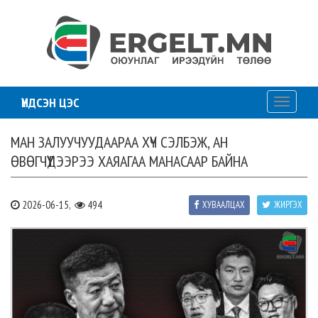
ҮНДСЭН ЦЭС
Toggle
navigati
МАН ЗАЛУУЧУУДААРАА ХҮЧ СЭЛБЭЖ, АН
ӨВӨГЧҮҮДЭЭРЭЭ ХАЯАГАА МАНАСААР БАЙНА
2026-06-15,
494
ХУВААЛЦАХ
ЖИРГЭХ