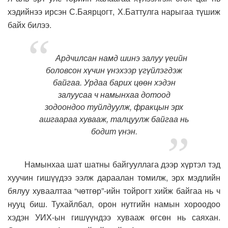
хэдийнээ ирсэн С.Баярцогт, Х.Баттулга нарыгаа түшиж
байх билээ.
Ардчилсан намд шинэ залуу үеийн
боловсон хүчин үнэхээр үгүйлэгдэж
байгаа. Урдаа барих цөөн хэдэн
залуусаа ч намынхаа дотоод
зодоондоо туйлдуулж, фракцын эрх
ашгаараа хувааж, талцуулж байгаа нь
бодит үнэн.
Намынхаа шат шатны байгууллага дээр хүртэл тэд
хуучин гишүүдээ ээлж дараалан томилж, эрх мэдлийн
бялуу хуваалтаа “чөтгөр”-ийн тойрогт хийж байгаа нь ч
нууц биш. Тухайлбал, орон нутгийн намын хороодоо
хэдэн УИХ-ын гишүүндээ хувааж өгсөн нь саяхан.