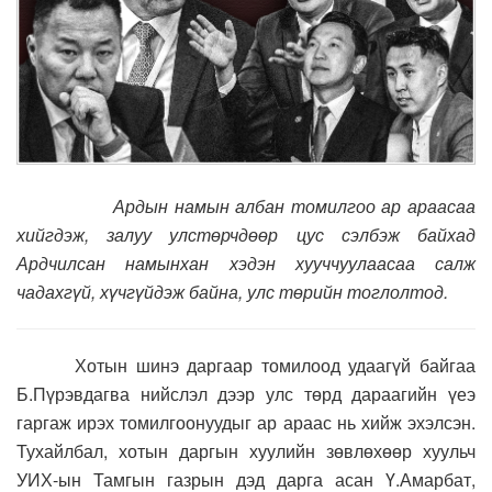
Ардын намын албан томилгоо ар араасаа
хийгдэж, залуу улстөрчдөөр цус сэлбэж байхад
Ардчилсан намынхан хэдэн хууччуулаасаа салж
чадахгүй, хүчгүйдэж байна, улс төрийн тоглолтод.
Хотын шинэ даргаар томилоод удаагүй байгаа
Б.Пүрэвдагва нийслэл дээр улс төрд дараагийн үеэ
гаргаж ирэх томилгоонуудыг ар араас нь хийж эхэлсэн.
Тухайлбал, хотын даргын хуулийн зөвлөхөөр хуульч
УИХ-ын Тамгын газрын дэд дарга асан Ү.Амарбат,