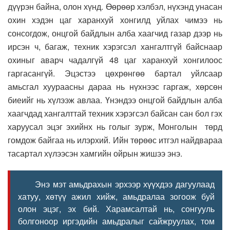
дүүрэн байна, олон хүнд. Өөрөөр хэлбэл, нүхэнд унасан
охин хэдэн цаг харанхуй хонгилд уйлах чимээ нь
сонсогдож, онцгой байдлын алба хаагчид газар дээр нь
ирсэн ч, багаж, техник хэрэгсэл хангалтгүй байснаар
охиныг аварч чадалгүй 48 цаг харанхуй хонгилоос
гаргасангүй. Эцэстээ цөхрөнгөө бартал уйлсаар
амьсгал хуураасны дараа нь нүхнээс гаргаж, хөрсөн
биеийг нь хүлээж авлаа. Үнэндээ онцгой байдлын алба
хаагчдад хангалттай техник хэрэгсэл байсан сан бол гэх
харуусал эцэг эхийнх нь голыг зурж, Монголын төрд
гомдож байгаа нь илэрхий. Ийн төрөөс итгэл найдвараа
тасартал хүлээсэн хамгийн ойрын жишээ энэ.
Энэ мэт амьдрахын эрхээр хүүхдээ дагуулаад
хатуу, хөтүү ажил хийж, амьдралаа зогоож буй
олон эцэг, эх бий. Харамсалтай нь, сонгууль
болгоноор иргэдийн амьдралыг сайжруулах, том