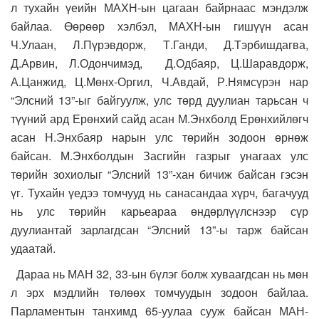
л тухайн үеийн МАХН-ын цагаан байрнаас мэндэлж
байлаа. Өөрөөр хэлбэл, МАХН-ын гишүүн асан
Ч.Улаан, Л.Пүрэвдорж, Т.Ганди, Д.Тэрбишдагва,
Д.Арвин, Л.Одончимэд, Д.Одбаяр, Ц.Шаравдорж,
А.Цанжид, Ц.Мөнх-Оргил, Ч.Авдай, Р.Нямсүрэн нар
“Элсний 13”-ыг байгуулж, улс төрд дуулиан тарьсан ч
түүний ард Ерөнхий сайд асан М.Энхболд Ерөнхийлөгч
асан Н.Энхбаяр нарын улс төрийн зодоон өрнөж
байсан. М.Энхболдын Засгийн газрыг унагаах улс
төрийн зохиолыг “Элсний 13”-хан бичиж байсан гэсэн
үг. Тухайн үедээ томчууд нь санасандаа хүрч, багачууд
нь улс төрийн карьеараа өндөрлүүлснээр сүр
дуулиантай зарлагдсан “Элсний 13”-ы тарж байсан
удаатай.
Дараа нь МАН 32, 33-ын бүлэг болж хуваагдсан нь мөн
л эрх мэдлийн төлөөх томчуудын зодоон байлаа.
Парламентын танхимд 65-уулаа сууж байсан МАН-