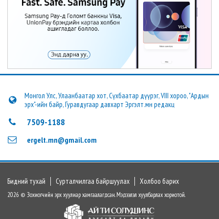
Монгол Улс, Улаанбаатар хот, Сүхбаатар дүүрэг, VIII хороо, "Ардын
эрх"-ийн байр, Гуравдугаар давхарт Эргэлт.мн редакц
7509-1188
ergelt.mn@gmail.com
Бидний тухай
Сурталчилгаа байршуулах
Холбоо барих
2026 © Зохиогчийн эрх хуулиар хамгаалагдсан. Мэдээлэл хуулбарлах хориотой.