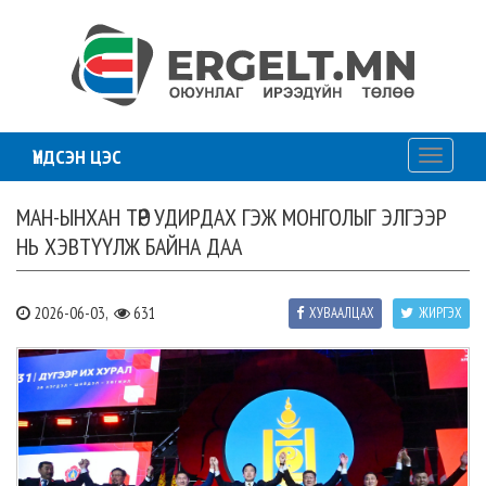
ҮНДСЭН ЦЭС
Toggle
navigati
МАН-ЫНХАН ТӨР УДИРДАХ ГЭЖ МОНГОЛЫГ ЭЛГЭЭР
НЬ ХЭВТҮҮЛЖ БАЙНА ДАА
2026-06-03,
631
ХУВААЛЦАХ
ЖИРГЭХ