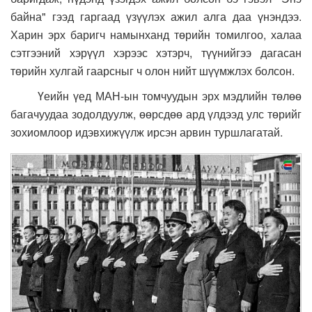
байна" гээд гаргаад үзүүлэх ажил алга даа үнэндээ.
Харин эрх баригч намынханд төрийн томилгоо, халаа
сэтгээний хэрүүл хэрээс хэтэрч, түүнийгээ дагасан
төрийн хулгай гаарсныг ч олон нийт шүүмжлэх болсон.
Үеийн үед МАН-ын томчуудын эрх мэдлийн төлөө
багачуудаа зодолдуулж, өөрсдөө ард үлдээд улс төрийг
зохиомлоор идэвхижүүлж ирсэн арвин туршлагатай.