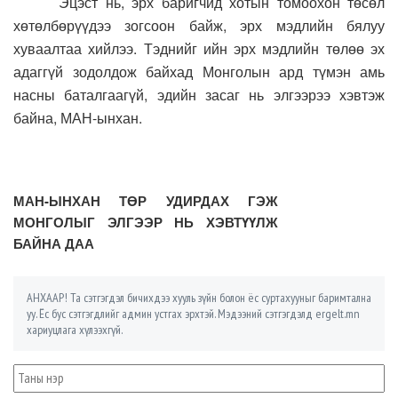
Эцэст нь, эрх баригчид хотын томоохон төсөл
хөтөлбөрүүдээ зогсоон байж, эрх мэдлийн бялуу
хуваалтаа хийлээ. Тэднийг ийн эрх мэдлийн төлөө эх
адаггүй зодолдож байхад Монголын ард түмэн амь
насны баталгаагүй, эдийн засаг нь элгээрээ хэвтэж
байна, МАН-ынхан.
МАН-ЫНХАН ТӨР УДИРДАХ ГЭЖ
МОНГОЛЫГ ЭЛГЭЭР НЬ ХЭВТҮҮЛЖ
БАЙНА ДАА
АНХААР! Та сэтгэгдэл бичихдээ хууль зүйн болон ёс суртахууныг баримтална
уу. Ёс бус сэтгэгдлийг админ устгах эрхтэй. Мэдээний сэтгэгдэлд ergelt.mn
хариуцлага хүлээхгүй.