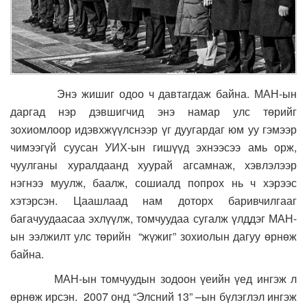
Энэ жишиг одоо ч давтагдаж байна. МАН-ын
даргад нэр дэвшигчид энэ намар улс төрийг
зохиомлоор идэвхжүүлснээр үг дуугардаг юм уу гэмээр
чимээгүй суусан УИХ-ын гишүүд эхнээсээ амь орж,
чуулганы хуралдаанд хуурай агсамнаж, хэвлэлээр
нэгнээ муулж, баалж, сошиалд попрох нь ч хэрээс
хэтэрсэн. Цаашлаад нам доторх баривчилгааг
багачуудаасаа эхлүүлж, томчуудаа сугалж үлддэг МАН-
ын ээлжилт улс төрийн “жүжиг” зохиолын дагуу өрнөж
байна.
МАН-ын томчуудын зодоон үеийн үед ингэж л
өрнөж ирсэн. 2007 онд “Элсний 13” –ын бүлэглэл ингэж