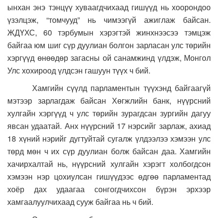
ынхан энэ тэнцүү хуваагдчихаад гишүүд нь хоорондоо
үзэлцэж, “томчууд” нь чимээгүй ажиглаж байсан.
ЖДҮХС, 60 тэрбумын хэрэгтэй жинхнээсээ тэмцэж
байгаа юм шиг сүр дуулиан болгон зарласан улс төрийн
хэргүүд өнөөдөр загасны ой санамжинд үлдэж, Монгол
Улс хохироод үлдсэн гашуун түүх ч бий.
Хамгийн сүүлд парламентын түүхэнд байгаагүй
мэтээр зарлагдаж байсан Хөгжлийн банк, нүүрсний
хулгайн хэргүүд ч улс төрийн зурагдсан зургийн дагуу
явсан удаатай. Анх нүүрсний 17 нэрсийг зарлаж, ахиад
18 хүний нэрийг дугтуйтай сугалж үлдээлээ хэмээн улс
төрд мөн ч их сүр дуулиан болж байсан даа. Хамгийн
хачирхалтай нь, нүүрсний хулгайн хэрэгт холбогдсон
хэмээн нэр цохиулсан гишүүдээс өдгөө парламентад
хоёр дах удаагаа сонгогдчихсон бүрэн эрхээр
хамгаалуулчихаад сууж байгаа нь ч бий.