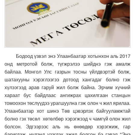
Бодоод үзвэл энэ Улаанбаатар хотынхон аль 2017
онд метротой болж, түгжрэлээ шийднэ гэж амалж
байлаа. Монгол Улс газрын тосны үйлдвэртэй болж,
шатахууны хэрэглээгээ дотоод хангадаг болно гэж
хүлээгээд арав гаруй жил болж байна. Эрчим хүчний
хараат бус байдлаас ангижрах цахилгаан станцын
томоохон төслүүдээ урагшуулна гэж олон ч жил ярилаа.
Улаанбаатар хот шинэ Төв цэвэрлэх байгууламжтай
болно гэх төсөл хөтөлбөр хэрэгжээд ч чамгүй олон жил
болсон. Эдгээрээс аль нь өнөөдөр хэрэгжиж, гар
баригдаж, нүдэнд үзэгдэх ажил болсон бэ гэвэл "Энэ