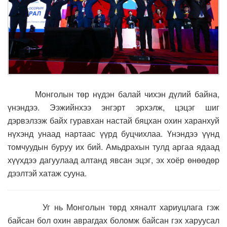
Монголын төр нүдэн балай чихэн дүлий байна,
үнэндээ. Ээжийнхээ энгэрт эрхэлж, цэцэг шиг
дэрвэлзэж байх гуравхан настай бяцхан охин харанхуй
нүхэнд унаад нартаас үүрд буцчихлаа. Үнэндээ үүнд
томчуудын буруу их бий. Амьдрахын тулд аргаа ядаад
хүүхдээ дагуулаад алтанд явсан эцэг, эх хоёр өнөөдөр
дээлтэй хатаж сууна.
Уг нь Монголын төрд хяналт хариуцлага гэж
байсан бол охин аврагдах боломж байсан гэх харуусал