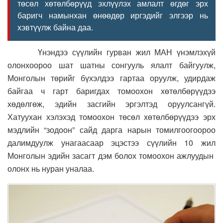
төсөл хөтөлбөрүүд эхлүүлэх амлалт өгдөг эрх
баригч намынхан өнөөдөр иргэдийг элгээр нь
хэвтүүлж байна даа.
Үнэндээ сүүлийн гурван жил МАН үнэмлэхүй
олонхоороо шат шатны сонгууль ялалт байгуулж,
Монголын төрийг бүхэлдээ гартаа оруулж, удирдаж
байгаа ч гарт баригдах томоохон хөтөлбөрүүдээ
хөдөлгөж, эдийн засгийн эргэлтэд оруулсангүй.
Хатуухан хэлэхэд томоохон төсөл хөтөлбөрүүдээ эрх
мэдлийн “зодоон” сайд дарга нарын томилгоогоороо
далимдуулж унагаасаар эцэстээ сүүлийн 10 жил
Монголын эдийн засагт дэм болох томоохон ажлуудын
олонх нь нуран уналаа.