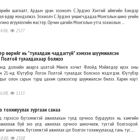
рийн шагналт, Ардын уран зохиолч С.Эрдэнэ Хэнтий аймгийн Биндэр
эл өдөр мэндэлжээ. Зохиолч С.Эрдэнэ уншигчдадаа Монголын шинэ үеийн
гино өгүүллэгийн мастер, Орчин цагийн Монголын утга зохиолын ...
44:06,
2527
р өөрийг нь "тулалдаж чаддаггүй" хэмээн шүүмжилсэн
 Полтой тулалдахаар болжээ
инд дэлхийн аварга цолтой Мөнгө хочит Флойд Мэйведер ирэх оны
н 21-нд Юүтүбэр Логон Полтой тулалдах болсноо мэдэгдэв. Юүтүбэр
ыг олон сарын турш цахим сүлжээгээр шүүмжилсэн билээ. Харин нэрт
36:08,
1113
о тохижуулах зургаан санаа
 гэрээсээ бүтээмжтэй ажиллахын тулд орчноо бүрдүүлэх нь хамгийн
 ажиллаж буй энэ үед ажиллах орчноо шинэчилж, тухтай болгоорой.
анг шинэчилж, бүтээмжтэй ажиллах цэг болгон тохижуулахад тань тус ...
10:00,
2508