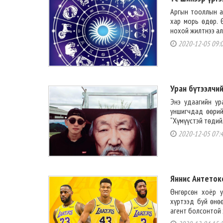
Аргын тооллын ар
хар морь өдөр. Ө
нохой жилтнээ али
2020-12-05 09:
Уран бүтээлчи
Энэ удаагийн ур
уншигчдад өөрий
“Хүмүүстэй төдий
2020-12-05 07:
Яннис Антеток
Өнгөрсөн хоёр у
хүртээд буй өнө
агент болсонтой 