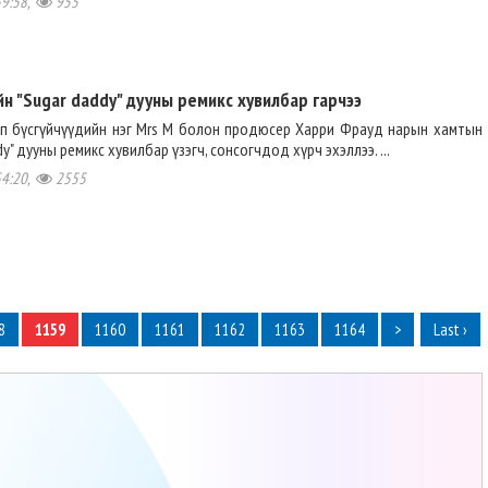
59:58,
955
н "Sugar daddy" дууны ремикс хувилбар гарчээ
п бүсгүйчүүдийн нэг Mrs M болон продюсер Харри Фрауд нарын хамтын
dy" дууны ремикс хувилбар үзэгч, сонсогчдод хүрч эхэллээ. ...
54:20,
2555
8
1159
1160
1161
1162
1163
1164
>
Last ›