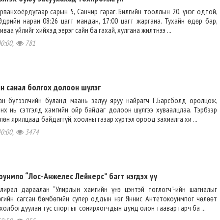
ванхоёрдугаар сарын 5, Санчир гараг. Билгийн тооллын 20, үнэг одтой,
дрийн наран 08:26 цагт мандан, 17:00 цагт жаргана. Тухайн өдөр бар,
ваа үйлийг хийхэд эерэг сайн ба гахай, хулгана жилтнээ ...
00:00,
781
йн санал болгох долоон шүлэг
ан бүтээлчийн буланд маань залуу яруу найрагч Г.Барсболд оролцож,
нх нь сэтгэлд хамгийн ойр байдаг долоон шүлгээ хуваалцлаа. Тэрбээр
лөн ярилцаад байдаггүй, хоолны газар хүртэл ороод захиалга хи ...
40:00,
3474
оунмпо “Лос-Анжелес Лейкерс” багт нэгдэх үү
лирал дараалан “Улирлын хамгийн үнэ цэнтэй тоглогч”-ийн шагналыг
өгийн сагсан бөмбөгийн супер оддын нэг Яннис Антетокоунмпог чөлөөт
холбогдуулан тус спортыг сонирхогчдын дунд олон таавар гарч ба ...