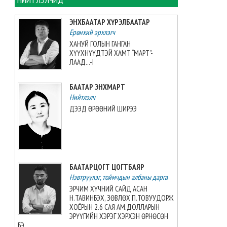
хийжээ
2026-08-07 10:16:21
ЭНХБААТАР ХҮРЭЛБААТАР
Ерөнхий эрхлэгч
Б.Шарав агсны гэргий
ХАНУЙ ГОЛЫН ГАНГАН
Д.ГАНЧИМЭГ: Хань минь “Төр
ХҮҮХНҮҮДТЭЙ ХАМТ “МАРТ”-
намайг үнэлж байхад би
ЛААД...-I
хүндлэхгүй бол болохгүй”
гээд эцсийнхээ хүчийг
БААТАР ЭНХМАРТ
шавхаж, өөрөө шагналаа авсан
Нийтлэлч
2026-08-07 08:24:12
ДЭЭД ӨРӨӨНИЙ ШИРЭЭ
“INTERNATIONAL SHINE CUP
2026”-гаас 7 алт, 7 мөнгө, 5
хүрэл медаль хүртжээ
2026-08-07 08:19:30
БААТАРЦОГТ ЦОГТБАЯР
Нэвтрүүлэг, тоймчдын албаны дарга
Камбож Улс 2028 оны Азийн
аваргыг зохион байгуулах
ЭРЧИМ ХҮЧНИЙ САЙД АСАН
эрхийг авлаа
Н.ТАВИНБЭХ, ЗӨВЛӨХ П.ТОВУУДОРЖ
2026-08-07 07:51:49
ХОЁРЫН 2.6 САЯ АМ.ДОЛЛАРЫН
ЭРҮҮГИЙН ХЭРЭГ ХЭРХЭН ӨРНӨСӨН
БЭ