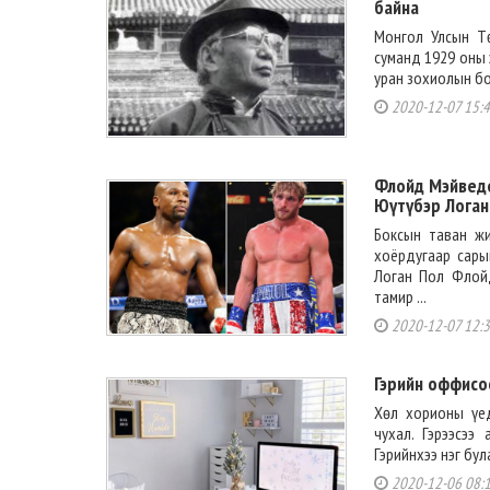
байна
Монгол Улсын Тө
суманд 1929 оны 
уран зохиолын бо
2020-12-07 15:
Флойд Мэйведе
Юүтүбэр Логан
Боксын таван ж
хоёрдугаар сары
Логан Пол Флойд
тамир ...
2020-12-07 12:
Гэрийн оффисо
Хөл хорионы үед
чухал. Гэрээсээ
Гэрийнхээ нэг бул
2020-12-06 08: