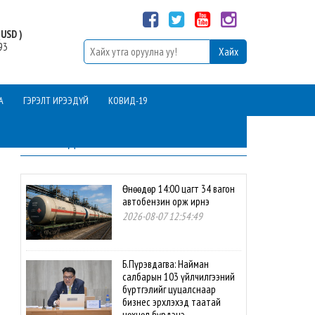
USD )
93
А
ГЭРЭЛТ ИРЭЭДҮЙ
КОВИД-19
ШИНЭ МЭДЭЭ
Өнөөдөр 14:00 цагт 34 вагон
автобензин орж ирнэ
2026-08-07 12:54:49
Б.Пүрэвдагва: Найман
салбарын 103 үйлчилгээний
бүртгэлийг цуцалснаар
бизнес эрхлэхэд таатай
нөхцөл бүрдэнэ