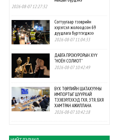
2026-08-07 12:27:32
Согтуугаар тээврийн
хэрэгсэл жолоодсон 69
дуудлага бүртгэгджээ
2026-08-07 11:04:33
ДАВГА ПРОКУРОРЫН ХҮҮ
“НОЁН СОЛИОТ”
2026-08-07 10:42:49
БҮХ ТӨРЛИЙН ШАТАХУУНЫ
ИМПОРТЫГ ШУУРХАЙ
ТЭЭВЭРЛЭХЭД ГХЯ, ЗТЯ, БХЯ
ХАМТРАН АЖИЛЛАНА
2026-08-07 10:42:18
БНСУ-ын буцалтгүй
тусламжийн төслийн
хэрэгжилтэд мониторинг
НИЙТЛЭЛЧИД