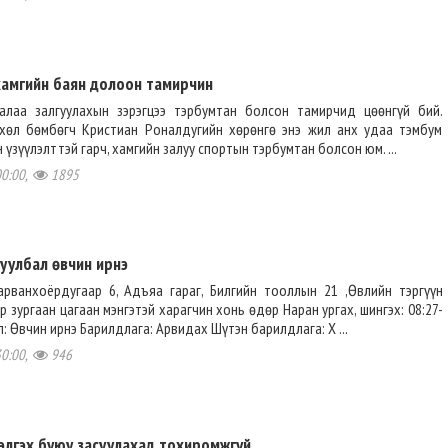
 хамгийн баян долоон тамирчин
лаа залгуулахын зэрэгцээ тэрбумтан болсон тамирчид цөөнгүй бий.
 хөл бөмбөгч Кристиан Роналдугийн хөрөнгө энэ жил анх удаа тэмбум
үзүүлэлттэй гарч, хамгийн залуу спортын тэрбумтан болсон юм. ...
00:00,
1895
уулбал өвчин ирнэ
рванхоёрдугаар 6, Адъяа гараг, Билгийн тооллын 21 ,Өвлийн тэргүүн
р зургаан цагаан мэнгэтэй харагчин хонь өдөр Наран ургах, шингэх: 08:27-
л: Өвчин ирнэ Барилдлага: Арвидах Шүтэн барилдлага: Х ...
30:00,
946
ээлгэх буюу засуулахад тохиромжгүй