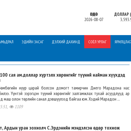
ӨНӨӨДӨР
ДОЛЛАР (
2026-08-07
3,593.
АМЬДРАЛ
ЭДИЙН ЗАСАГ
ДЭЛХИЙ ДАХИНД
СОЁЛ УРЛАГ
ЯРИЛЦЛАГ
100 сая ам.доллар хүртэлх хөрөнгийг түүний найман хүүхдэд
в
бөмбөгийн нүүр царай болсон домогт тамирчин Диего Марадона нас
илээ. Үүнтэй зэрэгцэн түүний хөрөнгийг залгамжлах тухай асуудлууд ар
гэд маш олон төрлийн санал дэвшүүлээд байгаа юм. Хэдий Марадон ...
25:51,
1109
т, Ардын уран зохиолч С.Эрдэнийн мэндэлсэн өдөр тохиож