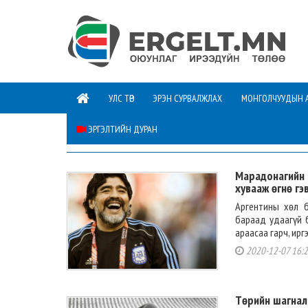
УЛС ТӨР
ЭРЭН СУРВАЛЖЛАХ
МОНГОЛЧУУДЫН 
ЭРГЭЛТИЙН ДУРАН
СОЁЛ УРЛАГ
Марадонагийн 
хувааж өгнө гэ
Аргентины хөл 
бараад удаагүй б
араасаа гарч, ир
2020-12-07 16:
Төрийн шагнал