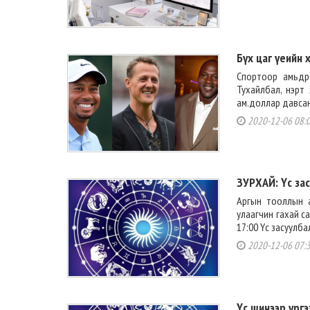
Бүх цаг үеийн
Спортоор амьдра
Тухайлбал, нэрт
ам.доллар давсан 
2020-12-06 08:
ЗУРХАЙ: Үс зас
Аргын тооллын а
улаагчин гахай са
17:00 Үс засуулба
2020-12-06 07:
Үс шинээр үрг