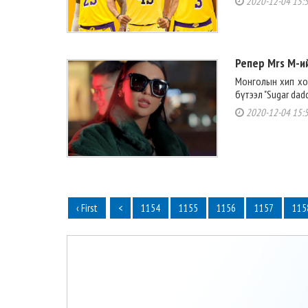
2020-12-04 15:
Репер Mrs M-ий
Монголын хип хо
бүтээл "Sugar dad
2020-12-04 15:
‹ First
<
1154
1155
1156
1157
115