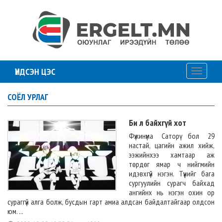
ҮНДСЭН ЦЭС
Toggle
navigati
СОЁЛ УРЛАГ
Би л байхгүй хот
Фүжинүма Саторү бол 29
настай, цагийн ажил хийж,
ээжийнхээ хамтаар аж
төрдөг ямар ч нийгмийн
идэвхгүй нэгэн. Түүнийг бага
сургуулийн сурагч байхад
ангийнх нь нэгэн охин ор
сураггүй алга болж, бусдын гарт амиа алдсан байдалтайгаар олдсон
юм. ...