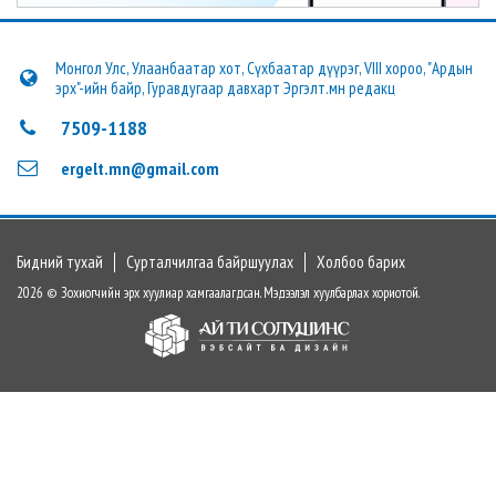
Монгол Улс, Улаанбаатар хот, Сүхбаатар дүүрэг, VIII хороо, "Ардын
эрх"-ийн байр, Гуравдугаар давхарт Эргэлт.мн редакц
7509-1188
ergelt.mn@gmail.com
Бидний тухай
Сурталчилгаа байршуулах
Холбоо барих
2026 © Зохиогчийн эрх хуулиар хамгаалагдсан. Мэдээлэл хуулбарлах хориотой.