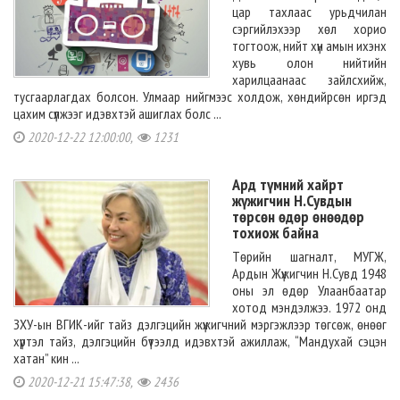
цар тахлаас урьдчилан
сэргийлэхээр хөл хорио
тогтоож, нийт хүн амын ихэнх
хувь олон нийтийн
харилцаанаас зайлсхийж,
тусгаарлагдах болсон. Улмаар нийгмээс холдож, хөндийрсөн иргэд
цахим сүлжээг идэвхтэй ашиглах болс ...
2020-12-22 12:00:00,
1231
Ард түмний хайрт
жүжигчин Н.Сувдын
төрсөн өдөр өнөөдөр
тохиож байна
Төрийн шагналт, МУГЖ,
Ардын Жүжигчин Н.Сувд 1948
оны эл өдөр Улаанбаатар
хотод мэндэлжээ. 1972 онд
ЗХУ-ын ВГИК-ийг тайз дэлгэцийн жүжигчний мэргэжлээр төгсөж, өнөөг
хүртэл тайз, дэлгэцийн бүтээлд идэвхтэй ажиллаж, “Мандухай сэцэн
хатан” кин ...
2020-12-21 15:47:38,
2436