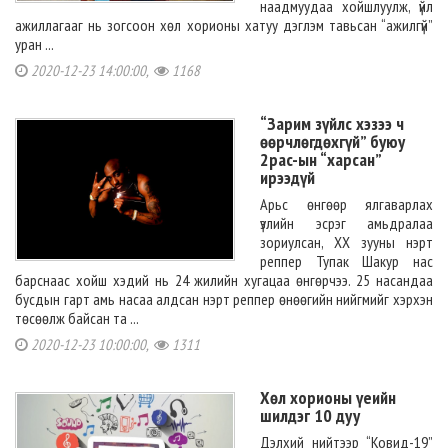
наадмуудаа хойшлуулж, үйл
ажиллагааг нь зогсоон хөл хорионы хатуу дэглэм тавьсан “ажилгүй”
уран ...
2020-12-23 14:00:00,
1168
“Зарим зүйлс хэзээ ч
өөрчлөгдөхгүй” буюу
2pac-ын “харсан”
ирээдүй
Арьс өнгөөр ялгаварлах
үзлийн эсрэг амьдралаа
зориулсан, XX зууны нэрт
реппер Тупак Шакур нас
барснаас хойш хэдий нь 24 жилийн хугацаа өнгөрчээ. 25 насандаа
бусдын гарт амь насаа алдсан нэрт реппер өнөөгийн нийгмийг хэрхэн
төсөөлж байсан та ...
2020-12-23 10:00:00,
1311
Хөл хорионы үеийн
шилдэг 10 дуу
Дэлхий нийтээр “Ковид-19”