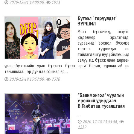
2020-12-21 14:00:00,
1013
Бүтээл “төрүүлдэг”
ЗУРШИЛ
Уран бүтээлчид, оюуны
хөдөлмөр эрхлэгчид,
зураачид, зохиол, бүтээлээ
хэрхэн туурвидаг нь
тайлагдашгүй нууц билээ. Бид
залуу, ид бүтээж яваа дөрвөн
уран бүтээлчийн уран бүтээлээ бүтээх арга барил, зуршилтай нь
танилцлаа. Тэр дундаа сошиал ер ...
2020-12-19 13:52:00,
2370
"Баянмонгол" чуулгын
ерөнхий удирдаач
Б.Ганбатад тусалцгаая
...
2020-12-18 13:55:46,
1239