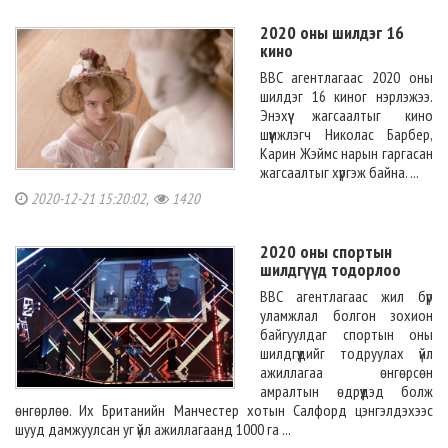
2020 оны шилдэг 16
кино
BBC агентлагаас 2020 оны
шилдэг 16 киног нэрлэжээ.
Энэхүү жагсаалтыг кино
шүүмжлэгч Николас Барбер,
Карин Жэймс нарын гаргасан
жагсаалтыг хүргэж байна. ...
2020-12-21 15:20:02,
1420
2020 оны спортын
шилдгүүд тодорлоо
BBC агентлагаас жил бүр
уламжлал болгон зохион
байгуулдаг спортын оны
шилдгүүдийг тодруулах үйл
ажиллагаа өнгөрсөн
амралтын өдрүүдэд болж
өнгөрлөө. Их Британийн Манчестер хотын Салфорд цэнгэлдэхээс
шууд дамжуулсан уг үйл ажиллагаанд 1000 га ...