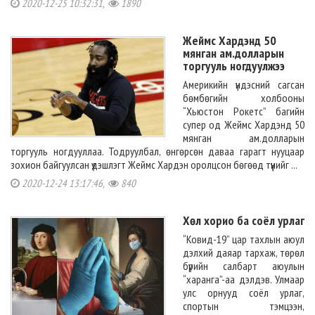
2020-12-25 10:32:31,
1890
Жеймс Хардэнд 50
мянган ам.долларын
торгууль ногдуулжээ
Америкийн үндэсний сагсан
бөмбөгийн холбооны
“Хьюстон Рокетс” багийн
супер од Жеймс Хардэнд 50
мянган ам.долларын
торгууль ногдууллаа. Тодруулбал, өнгөрсөн даваа гарагт нууцаар
зохион байгуулсан үдэшлэгт Жеймс Хардэн оролцсон бөгөөд түүнийг ...
2020-12-24 13:17:46,
840
Хөл хорио ба соёл урлаг
“Ковид-19” цар тахлын аюул
дэлхий даяар тархаж, төрөл
бүрийн салбарт аюулын
“харанга”-аа дэлдэв. Улмаар
улс орнууд соёл урлаг,
спортын тэмцээн,