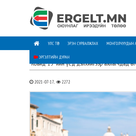
УЛС ТӨР
ЭРЭН СУРВАЛЖЛАХ
МОНГОЛЧУУДЫН 
ЭРГЭЛТИЙН ДУРАН
“Ковид-19”-ийн үед дэлхийгээр аялагчдад ө
2021-07-17,
2272