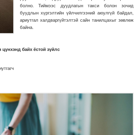
болно. Тиймээс дуудлагын такси болон зочид
буудлын хүргэлтийн үйлчилгээний аюулгүй байдал,
ариутгал халдваргүйтэлтэй сайн танилцахыг зөвлөж
байна.
 цүнхэнд байх ёстой зүйлс
иутгагч