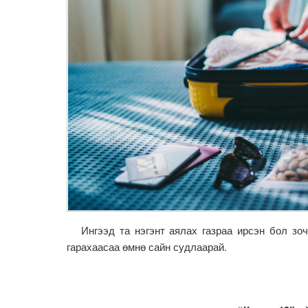
Ингээд та нэгэнт аялах газраа ирсэн бол зоч
гарахаасаа өмнө сайн судлаарай.