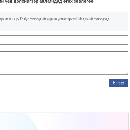
йн үед дэлхийгээр аялагчдад өгөх зөвлөгөө
римтална уу. Ёс бус сэтгэгдлийг админ устгах эрхтэй. Мэдээний сэтгэгдэлд