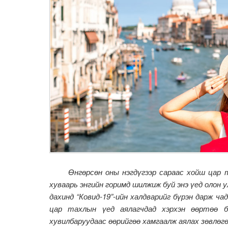
Өнгөрсөн оны нэгдүгээр сараас хойш цар тах
хуваарь энгийн горимд шилжиж буй энэ үед олон ул
дахинд “Ковид-19”-ийн халдварийг бүрэн дарж ча
цар тахлын үед аялагчдад хэрхэн өөртөө бо
хувилбаруудаас өөрийгөө хамгаалж аялах зөвлөгө