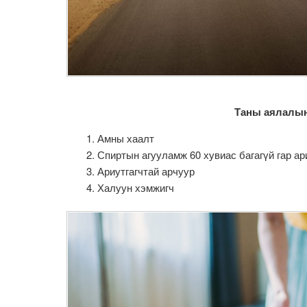
Таны аялалын
Амны хаалт
Спиртын агууламж 60 хувиас багагүй гар ар
Ариутгагчтай арчуур
Халуун хэмжигч