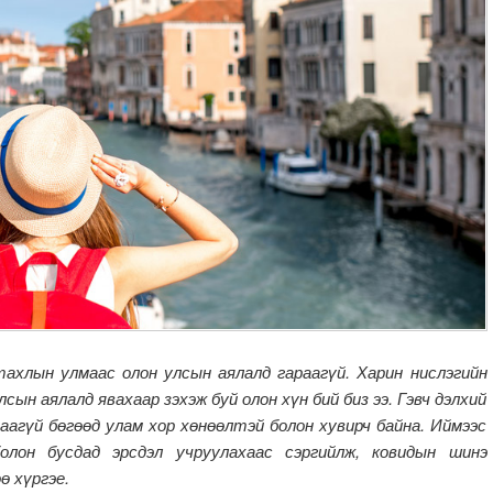
лын улмаас олон улсын аялалд гараагүй. Харин нислэгийн
сын аялалд явахаар зэхэж буй олон хүн бий биз ээ. Гэвч дэлхий
даагүй бөгөөд улам хор хөнөөлтэй болон хувирч байна. Иймээс
лон бусдад эрсдэл учруулахаас сэргийлж, ковидын шинэ
ө хүргэе.