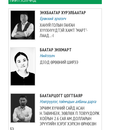
“Дэлхийн банк”-ны Монгол
Улс дахь суурин төлөөлөгч
ЭНХБААТАР ХҮРЭЛБААТАР
В.Делмон итгэмжлэх
Ерөнхий эрхлэгч
захидлаа гардууллаа
ХАНУЙ ГОЛЫН ГАНГАН
2026-08-07 07:05:00
ХҮҮХНҮҮДТЭЙ ХАМТ “МАРТ”-
ЛААД...-I
Түлийн төрөлд Монголын баг
Азийн аварга боллоо
БААТАР ЭНХМАРТ
2026-08-07 07:00:00
Нийтлэлч
ДЭЭД ӨРӨӨНИЙ ШИРЭЭ
Хойд Солонгосын үзүүлэх
тоглолтын баг Дарханд
очжээ
2026-08-06 18:26:07
БААТАРЦОГТ ЦОГТБАЯР
Нэвтрүүлэг, тоймчдын албаны дарга
Д.Нацагдоржийн амьдрал,
уран бүтээлийн үзэсгэлэн,
ЭРЧИМ ХҮЧНИЙ САЙД АСАН
эрдэм шинжилгээний хурал
Н.ТАВИНБЭХ, ЗӨВЛӨХ П.ТОВУУДОРЖ
болов
ХОЁРЫН 2.6 САЯ АМ.ДОЛЛАРЫН
ЭРҮҮГИЙН ХЭРЭГ ХЭРХЭН ӨРНӨСӨН
2026-08-06 18:15:52
БЭ