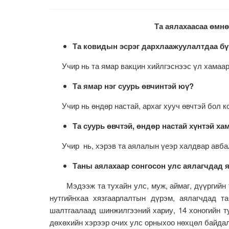
Та аялахаасаа өмнө да
Та ковидын эсрэг дархлаажуулалтдаа бү
Учир нь та ямар вакцин хийлгэснээс үл хамааран
Та ямар нэг суурь өвчинтэй юү?
Учир нь өндөр настай, архаг хууч өвчтэй бол к
Та суурь өвчтэй, өндөр настай хүнтэй ха
Учир нь, хэрэв та аялалын үеэр халдвар авбал
Таны аялахаар сонгосон улс аялагчдад я
Мэдээж та тухайн улс, муж, аймаг, дүүргийн т
нутгийнхаа хязгаарлалтын дүрэм, аялагчдад та
шалтгаалаад шинжилгээний хариу, 14 хоногийн ту
дөхөхийн хэрээр очих улс орныхоо нөхцөл байдал