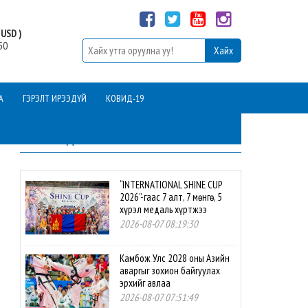
USD )
50
А
ГЭРЭЛТ ИРЭЭДҮЙ
КОВИД-19
ШИНЭ МЭДЭЭ
“INTERNATIONAL SHINE CUP
2026”-гаас 7 алт, 7 мөнгө, 5
хүрэл медаль хүртжээ
2026-08-07 08:19:30
Камбож Улс 2028 оны Азийн
аваргыг зохион байгуулах
эрхийг авлаа
2026-08-07 07:51:49