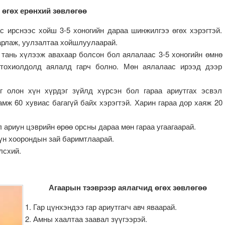
 өгөх ерөнхий зөвлөгөө
с ирснээс хойш 3-5 хоногийн дараа шинжилгээ өгөх хэрэгтэй.
арлаж, уулзалтаа хойшлуулаарай.
 тань хүлээж авахаар болсон бол аялалаас 3-5 хоногийн өмнө
 тохиолдолд аялалд гарч болно. Мөн аялалаас ирээд дээр
г олон хүн хүрдэг зүйлд хүрсэн бол гараа ариутгах эсвэл
амж 60 хувиас багагүй байх хэрэгтэй. Харин гараа дор хаяж 20
 ариун цэврийн өрөө орсны дараа мөн гараа угаагаарай.
үн хоорондын зай баримтлаарай.
лсхий.
Агаарын тээврээр аялагчид өгөх зөвлөгөө
Гар цүнхэндээ гар ариутгагч авч яваарай.
Амны хаалтаа заавал зүүгээрэй.