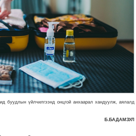
ид буудлын үйлчилгээнд онцгой анхаарал хандуулж, аялалд
Б.БАДАМЗУЛ