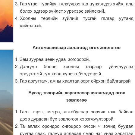
Гар утас, түрийвч, түлхүүрээ гар цүнхэндээ хийж, аль
болох эдгээр зүйлст хүрэхээс зайлсхий.
Хоолны төрлийн зүйлийг тусгай гялгар уутанд
хийгээрэй.
Автомашинаар аялагчид өгөх зөвлөгөө
Зам зуураа цөөн удаа зогсоорой.
Дэлгүүр болон хоолны газраар үйлчлүүлэх
эрсдэлтэй тул хоол хүнсээ бэлдээрэй.
Гар ариутгагч, амны хаалтаа өөрт ойрхон байлгаарай
Бусад тээврийн хэрэгслээр аялагчдад өгөх
зөвлөгөө
Галт тэрэг, метро, автобусаар зорчих гэж байвал
дээр дурдсан бүх зөвлөгөөг хэрэгжүүлээрэй.
Та аялах орондоо онгоцоор очсон ч зочид буудал
руугаа явах, гадуур аялахад ямар нэг унаа хэрэгтэй