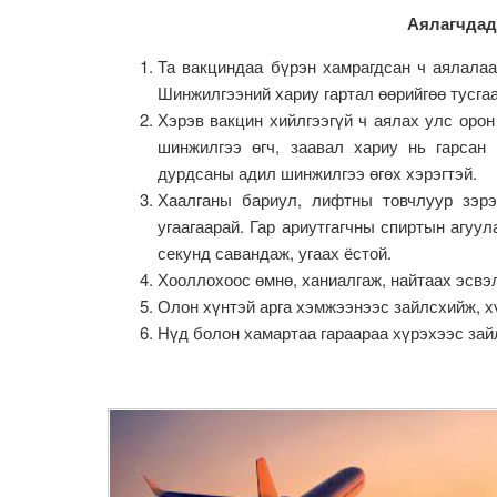
Аялагчдад
Та вакциндаа бүрэн хамрагдсан ч аялалаа
Шинжилгээний хариу гартал өөрийгөө тусга
Хэрэв вакцин хийлгээгүй ч аялах улс орон
шинжилгээ өгч, заавал хариу нь гарсан
дурдсаны адил шинжилгээ өгөх хэрэгтэй.
Хаалганы бариул, лифтны товчлуур зэрэ
угаагаарай. Гар ариутгагчны спиртын агуул
секунд савандаж, угаах ёстой.
Хооллохоос өмнө, ханиалгаж, найтаах эсвэл
Олон хүнтэй арга хэмжээнээс зайлсхийж, х
Нүд болон хамартаа гараараа хүрэхээс зай