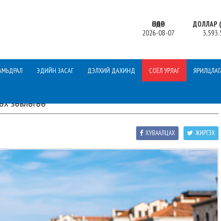
ӨНӨӨДӨР
ДОЛЛАР (
2026-08-07
3,593.
АМЬДРАЛ
ЭДИЙН ЗАСАГ
ДЭЛХИЙ ДАХИНД
СОЁЛ УРЛАГ
ЯРИЛЦЛАГ
гөх зөвлөгөө
ХУВААЛЦАХ
ЖИРГЭХ