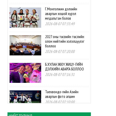
Г.Монголжин дэлхийн
аваргын хошой хүрэл
медальтан болов
2026-08-07 07:33:49
2027 оны төсвийн төслийн
олон нийтийн хэлэлцүүлэг
боллоо
2026-08-07 07:20:00
Б.ХУЛАН ЖЮҮ ЖИЦҮ-ГИЙН
ДЭЛХИЙН АВАРГА БОЛЛОО
2026-08-07 07:16:31
Таеквондо-гийн Азийн
аваргын фото агшин
2026-08-07 07:10:00
НИЙТЛЭЛЧИД