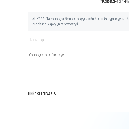
“Ковид-19”-и
АНХААР! Та сэтгэгдэл бичихдээ хууль зүйн болон ёс суртахууныг ба
ergelt.mn хариуцлага хүлээхгүй.
Нийт сэтгэгдэл: 0