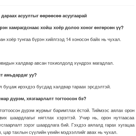
раах асуултыг өөрөөсөө асуугаарай
рэн хамрагдснаас хойш хоёр долоо хоног өнгөрсөн үү?
 хоёр тунгаа бүрэн хийлгээд 14 хоносон байх нь чухал.
овидын халдвар авсан тохиолдолд хүндрэх магадлал.
мт амьдардаг уу?
 буцаж ирэхдээ бусдад халдвар тараах эрсдэлтэй.
мар дүрэм, хязгаарлалт тогтоосон бэ?
огтоосон дүрэм журмыг баримтлах ёстой. Тиймээс аялах орон
вих шаардлагыг нягтлах хэрэгтэй. Учир нь, орон нутгаасаа
сгаарлалт зэрэг шаардлага бий. Гэхдээ аялалд гарах хугацаа
, цар тахлын сүүлийн үеийн мэдээллийг авах нь чухал.