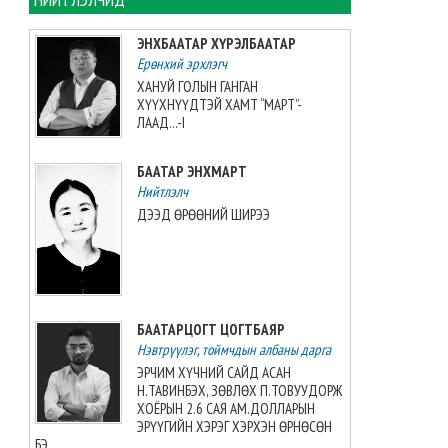
2026-08-06 13:38:56
ЭНХБААТАР ХҮРЭЛБААТАР
Ерөнхий эрхлэгч
Э.Маргад өсвөрийн дэлхийн
аваргаас хүрэл медаль
ХАНУЙ ГОЛЫН ГАНГАН
хүртжээ
ХҮҮХНҮҮДТЭЙ ХАМТ “МАРТ”-
ЛААД...-I
2026-08-06 13:27:31
БААТАР ЭНХМАРТ
“Singapore Women series”
тэмцээнд манай багт Greece
Нийтлэлч
Elizabeth Berg тоглоно
ДЭЭД ӨРӨӨНИЙ ШИРЭЭ
2026-08-06 13:14:57
Азийн аваргыг Хойд
Солонгосн баг 13 алтан
медальтайгаар тэргүүлж
БААТАРЦОГТ ЦОГТБАЯР
явна
Нэвтрүүлэг, тоймчдын албаны дарга
2026-08-06 12:53:48
ЭРЧИМ ХҮЧНИЙ САЙД АСАН
Н.ТАВИНБЭХ, ЗӨВЛӨХ П.ТОВУУДОРЖ
Монгол Улсын эмэгтэй
ХОЁРЫН 2.6 САЯ АМ.ДОЛЛАРЫН
шигшээ баг өмсгөлөө гардан
ЭРҮҮГИЙН ХЭРЭГ ХЭРХЭН ӨРНӨСӨН
авлаа
БЭ