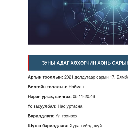
ЗУНЫ АДАГ ХӨХӨГЧИН ХОНЬ САРЫ
Аргын тооллын:
2021 долдугаар сарын 17, Бямба
Билгийн тооллын:
Найман
Наран ургах, шингэх:
05:11-20:46
Үс засуулбал:
Нас уртасна
Барилдлага:
Үл тохирох
Шүтэн барилдлага:
Хуран үйлдэхүй