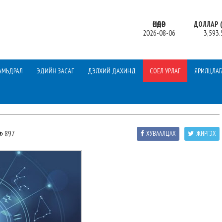
ӨНӨӨДӨР
ДОЛЛАР (
2026-08-06
3,593.
АМЬДРАЛ
ЭДИЙН ЗАСАГ
ДЭЛХИЙ ДАХИНД
СОЁЛ УРЛАГ
ЯРИЛЦЛАГ
897
ХУВААЛЦАХ
ЖИРГЭХ