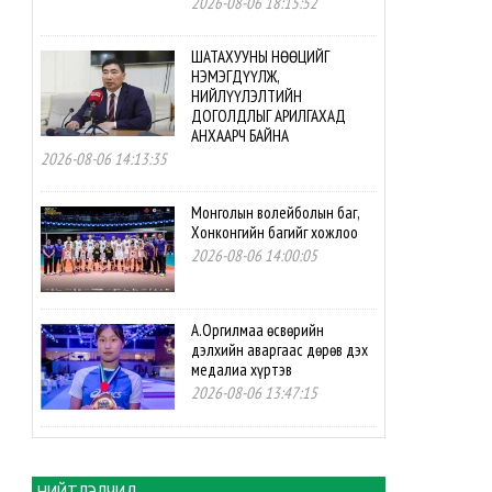
2026-08-06 18:15:52
ШАТАХУУНЫ НӨӨЦИЙГ
НЭМЭГДҮҮЛЖ,
НИЙЛҮҮЛЭЛТИЙН
ДОГОЛДЛЫГ АРИЛГАХАД
АНХААРЧ БАЙНА
2026-08-06 14:13:35
Монголын волейболын баг,
Хонконгийн багийг хожлоо
2026-08-06 14:00:05
А.Оргилмаа өсвөрийн
дэлхийн аваргаас дөрөв дэх
медалиа хүртэв
2026-08-06 13:47:15
М.Мөнххайр өсвөрийн
дэлхийн аваргаас хүрэл
медаль авлаа
НИЙТЛЭЛЧИД