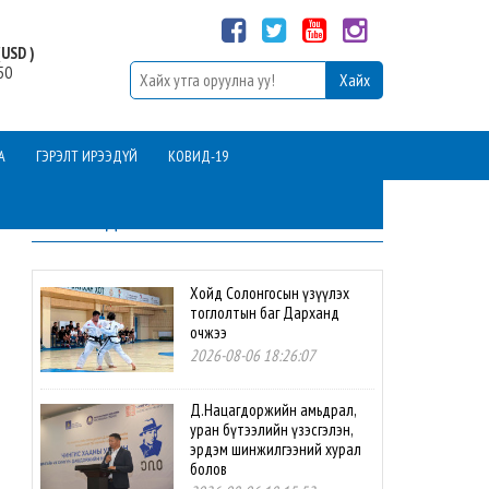
USD )
50
А
ГЭРЭЛТ ИРЭЭДҮЙ
КОВИД-19
ШИНЭ МЭДЭЭ
Хойд Солонгосын үзүүлэх
тоглолтын баг Дарханд
очжээ
2026-08-06 18:26:07
Д.Нацагдоржийн амьдрал,
уран бүтээлийн үзэсгэлэн,
эрдэм шинжилгээний хурал
болов