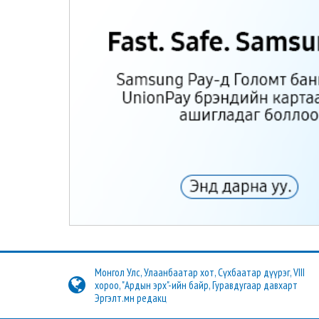
Монгол Улс, Улаанбаатар хот, Сүхбаатар дүүрэг, VIII
хороо, "Ардын эрх"-ийн байр, Гуравдугаар давхарт
Эргэлт.мн редакц