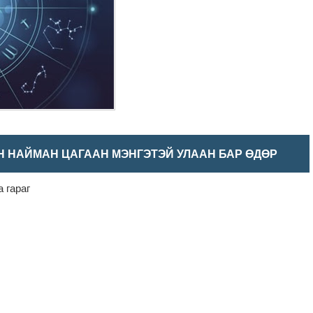
Н НАЙМАН ЦАГААН МЭНГЭТЭЙ УЛААН БАР ӨДӨР
 гараг