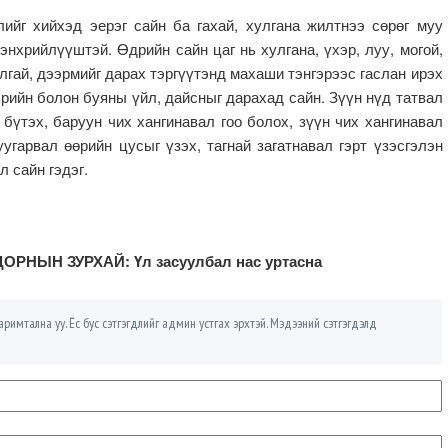
ийг хийхэд эерэг сайн ба гахай, хулгана жилтнээ сөрөг муу
энхрийлүүштэй. Өдрийн сайн цаг нь хулгана, үхэр, луу, могой,
улгай, дээрмийг дарах тэргүүтэнд махаши тэнгэрээс гаслан ирэх
бэрийн болон буяны үйл, дайсныг дарахад сайн. Зүүн нүд татвал
 бүтэх, баруун чих хангинавал гоо болох, зүүн чих хангинавал
угарвал өөрийн цусыг үзэх, тагнай загатнавал гэрт үзэсгэлэн
л сайн гэдэг.
ДОРНЫН ЗУРХАЙ: Үл засуулбал нас уртасна
римтална уу. Ёс бус сэтгэгдлийг админ устгах эрхтэй. Мэдээний сэтгэгдэлд