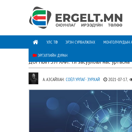
УЛС ТӨР
ЭРЭН СУРВАЛЖЛАХ
МОНГОЛЧУУДЫН 
ЭРГЭЛТИЙН ДУРАН
ДОРНЫН ЗУРХАЙ: Үл засуулбал нас уртасна
А. АЗСАЙХАН:
СОЁЛ УРЛАГ- ЗУРХАЙ
2021-07-17,