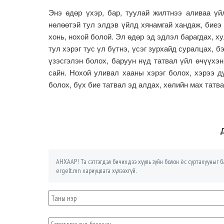
Энэ өдөр үхэр, бар, туулай жилтнээ аливаа үйл
нөлөөтэй тул элдэв үйлд хянамгай хандаж, биеэ 
хонь, нохой болой. Эл өдөр эд эдлэл барагдах, х
тул хэрэг тус үл бүтнэ, үсэг зурхайд суралцах, 
үзэсгэлэн болох, баруун нүд татвал үйл өчүүхэн
сайн. Нохой уливал хааны хэрэг болох, хэрээ ду
болох, бүх бие татвал эд алдах, хөлийн мах татва
АНХААР! Та сэтгэгдэл бичихдээ хууль зүйн болон ёс суртахууныг ба
ergelt.mn хариуцлага хүлээхгүй.