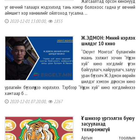
Жагсаалтад орсон кинонууд
уг өвчний талаарх мэдээлэлд тань нэмэр болохоос гадна уг өвчний
аймшигт хор хөнөөлийг ойлгоход тусална. ...
2020-12-01 13:00:00,
1855
Ж.ЭДМОН: Миний нэрлэх
шилдэг 10 кино
“Оюунт Монгол” булангийн
маань ээлжит зочин “Нүдэн
хуй” кино нэгдлийг үүсгэн
байгуулагч, найруулагч, залуу
уран бүтээлч Ж.Эдмон өөрийн
шилдэг хэмээн дүгнэсэн кино
урлагийн бүтээлүүдээ нэрлэлээ. Тэрбээр “Нүдэн хуй” кино нэгдлийнхээ
хамтаар б ...
2020-12-01 07:20:00,
2267
Үс шинээр үргээлгэх буюу
засуулахад
тохиромжгүй
Аргын тооллын