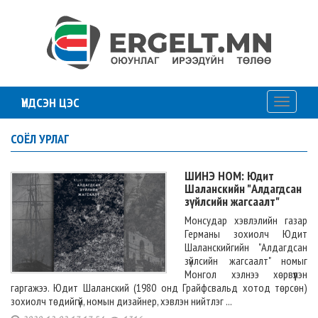
ҮНДСЭН ЦЭС
Toggle
navigati
СОЁЛ УРЛАГ
ШИНЭ НОМ: Юдит
Шаланскийн "Алдагдсан
зүйлсийн жагсаалт"
Монсудар хэвлэлийн газар
Германы зохиолч Юдит
Шаланскийгийн "Алдагдсан
зүйлсийн жагсаалт" номыг
Монгол хэлнээ хөрвүүлэн
гаргажээ. Юдит Шаланский (1980 онд Грайфсвальд хотод төрсөн)
зохиолч төдийгүй, номын дизайнер, хэвлэн нийтлэг ...