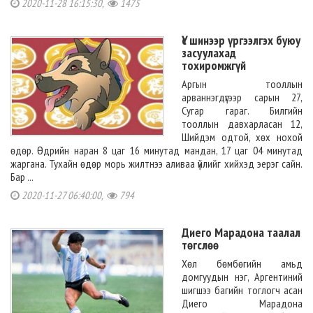
2020-11-28 16:15:30,
1475
Үс шинээр үргээлгэх буюу
засуулахад
тохиромжгүй
Аргын тооллын
арваннэгдүгээр сарын 27,
Сугар гараг. Билгийн
тооллын давхарласан 12,
Шийдэм одтой, хөх нохой
өдөр. Өдрийн наран 8 цаг 16 минутад мандан, 17 цаг 04 минутад
жаргана. Тухайн өдөр морь жилтнээ аливаа үйлийг хийхэд эерэг сайн.
Бар ...
2020-11-27 06:40:00,
794
Диего Марадона таалал
төгслөө
Хөл бөмбөгийн амьд
домгуудын нэг, Аргентиний
шигшээ багийн тоглогч асан
Диего Марадона