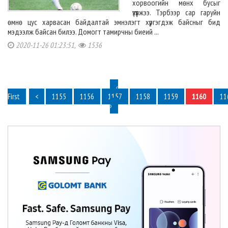
хорвоогийн мөнх бусыг
үзүүлжээ. Тэрбээр сар гаруйн
өмнө цус харвасан байдалтай эмнэлэгт хүргэгдэж байсныг бид
мэдээлж байсан билээ. Домогт тамирчны биеий ...
2020-11-26 01:23:51,
1536
‹
First
<
1155
1156
1157
1158
1159
1160
11
›