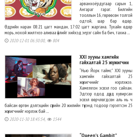
арванхоёрдугаар сарын 1,
Ангараг гараг. Билгийн
тооллын 16, гөрөөсөн толгой
одтой, шар бар өдөр.
Өдрийн наран 08:21 цагт мандан, 17:02 цагт жаргана. Тухайн өдөр
морь, нохой жилтнээ аливаа үйлийг хийхэд эерэг сайн ба бич, тахиа ...
2020-12-01 06:30:00,
804
XXI зууны хамгийн
гайхалтай 25 жүжигчин
“Нью Йорк таймс” XXI зууны
хамгийн гайхалтай 25
жүжигчнийг нэрлэжээ.
Хамелеон эсвэл гоо сайхан.
Эдгээр одод дүрд хувирсан
эсвэл өөрчлөгдсөн аль нь ч
байсан өргөн дэлгэцийн сүүлийн 20 жилийн түүхэнд тодоор гэрэлтсэн 25
жүжигчнийг нэрлэж бай ...
2020-11-30 18:45:54,
1544
“Queen's Gambit”