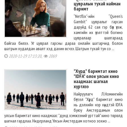
цувралын тухай найман
баримт
“Netflix”-ийн “Queen's
Gambit” цувралыг гарсан
даруйд 62 сая гэр бүл үзэж,
хамгийн их үзэлттэй богино
цувралаар шалгараад
байгаа билээ. Уг цуврал гарсны дараа онлайн шатарчид болон
шатрын худалдан авалт хэд дахин өсчээ. Шатрын тухай тун со ...
2020-11-29 17:13:20,
2069
"Хүрд" баримтат кино
"IDFA" олон улсын кино
наадмаас шагнал
хүртлээ
Найруулагч Л.Номингийн
бүтээл "Хүрд" баримтат кино
нь дэлхийн нэр хүндтэй IDFA
буюу Амстердамын олон
улсын баримтат кино наадмаас "дунд хэмжээний урттай" кино төрөлд
шагнал гардлаа. Нидерланд Улсын Амстердам хотноо зохио ...