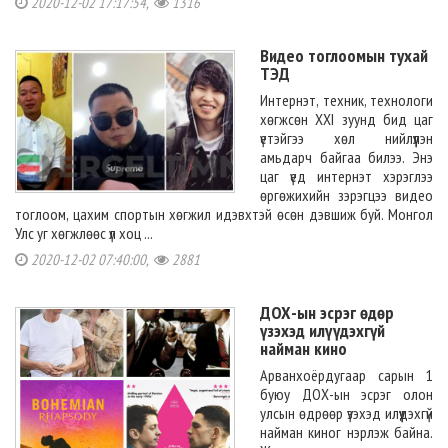
2020-12-02 17:17:54,
1316
Видео тоглоомын тухай
ТЭД
Интернэт, техник, технологи
хөгжсөн XXI зуунд бид цаг
үетэйгээ хөл нийлүүлэн
амьдарч байгаа билээ. Энэ
цаг үед интернэт хэрэглээ
өргөжихийн зэрэгцээ видео
тоглоом, цахим спортын хөгжил идэвхтэй өсөн дэвшиж буй. Монгол
Улс уг хөгжлөөс үл хоц ...
2020-12-02 07:40:00,
2881
ДОХ-ын эсрэг өдөр
үзэхэд илүүдэхгүй
найман кино
Арванхоёрдугаар сарын 1
буюу ДОХ-ын эсрэг олон
улсын өдрөөр үзэхэд илүүдэхгүй
найман киног нэрлэж байна.