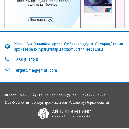
Монгол Улс, Улаанбаатар хот, Сүхбаатар дүүрэг, VIII хороо, "Ардын
эрх"-ийн байр, Гуравдугаар давхарт Эргэлт.мн редакц
7509-1188
ergelt.mn@gmail.com
Бидний тухай
Сурталчилгаа байршуулах
Холбоо барих
2026 © Зохиогчийн эрх хуулиар хамгаалагдсан. Мэдээлэл хуулбарлах хориотой.