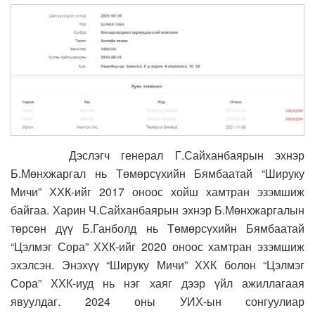
Дэслэгч генерал Г.Сайханбаярын эхнэр
Б.Мөнхжаргал нь Төмөрсүхийн Бямбаатай “Шируку
Мичи” ХХК-ийг 2017 оноос хойш хамтран эзэмшиж
байгаа. Харин Ч.Сайханбаярын эхнэр Б.Мөнхжаргалын
төрсөн дүү Б.Ганболд нь Төмөрсүхийн Бямбаатай
“Цэлмэг Сора” ХХК-ийг 2020 оноос хамтран эзэмшиж
эхэлсэн. Энэхүү “Шируку Мичи” ХХК болон “Цэлмэг
Сора” ХХК-иуд нь нэг хаяг дээр үйл ажиллагаая
явуулдаг. 2024 оны УИХ-ын сонгуулиар