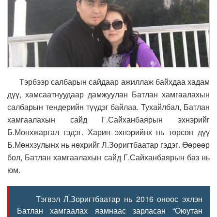
Тэрбээр салбарын сайдаар ажиллаж байхдаа хадам
дүү, хамсаатнуудаар дамжуулан Батлан хамгаалахын
салбарын тендерийн түүдэг байлаа. Тухайлбал, Батлан
хамгаалахын сайд Г.Сайханбаярын эхнэрийг
Б.Мөнхжаргал гэдэг. Харин эхнэрийнх нь төрсөн дүү
Б.Мөнхзулынх нь нөхрийг Л.Зоригтбаатар гэдэг. Өөрөөр
бол, Батлан хамгаалахын сайд Г.Сайханбаярын баз нь
юм.
Тэгвэл Л.Зоригтбаатар нь 2016 оноос эхлэн
Батлан хамгаалах яамнаас зарласан “Оюутан