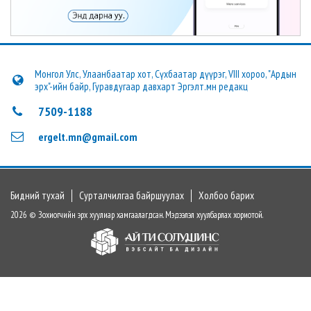
Монгол Улс, Улаанбаатар хот, Сүхбаатар дүүрэг, VIII хороо, "Ардын
эрх"-ийн байр, Гуравдугаар давхарт Эргэлт.мн редакц
7509-1188
ergelt.mn@gmail.com
Бидний тухай
Сурталчилгаа байршуулах
Холбоо барих
2026 © Зохиогчийн эрх хуулиар хамгаалагдсан. Мэдээлэл хуулбарлах хориотой.