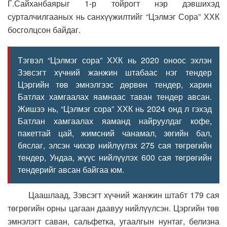
Г.Сайханбаярыг 1-р тойрогт нэр дэвшихэд
сурталчилгааных нь санхүүжилтийг “Цэлмэг Сора” ХХК
босголцсон байдаг.
Тэгвэл “Цэлмэг сора” ХХК нь 2020 оноос эхлэн
Зэвсэгт хүчний жанжин штабаас нэг тендер
Цэргийн төв эмнэлгээс дөрвөн тендер, харин
Батлах хамгаалах яамнаас таван тендер авсан.
Жишээ нь, “Цэлмэг сора” ХХК нь 2024 онд л гэхэд
Батлан хамгаалах яаманд найруулдаг кофе,
пакеттай цай, жимсний чанамал, зөгийн бал,
бяслаг, элсэн чихэр нийлүүлэх 275 сая төгрөгийн
тендер, Ундаа, жүүс нийлүүлэх 600 сая төгрөгийн
тендерийг авсан байгаа юм.
Цаашлаад, Зэвсэгт хүчний жанжин штабт 179 сая
төгрөгийн орны цагаан даавуу нийлүүлсэн. Цэргийн төв
эмнэлэгт саван, сальфетка, угаалгын нунтаг, белизна