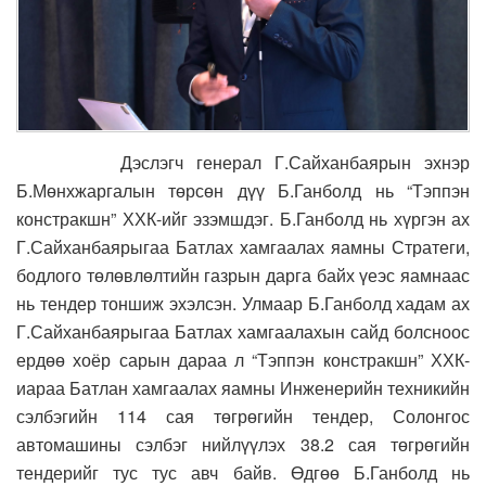
Дэслэгч генерал Г.Сайханбаярын эхнэр
Б.Мөнхжаргалын төрсөн дүү Б.Ганболд нь “Тэппэн
констракшн” ХХК-ийг эзэмшдэг. Б.Ганболд нь хүргэн ах
Г.Сайханбаярыгаа Батлах хамгаалах яамны Стратеги,
бодлого төлөвлөлтийн газрын дарга байх үеэс яамнаас
нь тендер тоншиж эхэлсэн. Улмаар Б.Ганболд хадам ах
Г.Сайханбаярыгаа Батлах хамгаалахын сайд болсноос
ердөө хоёр сарын дараа л “Тэппэн констракшн” ХХК-
иараа Батлан хамгаалах яамны Инженерийн техникийн
сэлбэгийн 114 сая төгрөгийн тендер, Солонгос
автомашины сэлбэг нийлүүлэх 38.2 сая төгрөгийн
тендерийг тус тус авч байв. Өдгөө Б.Ганболд нь