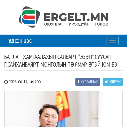
ҮНДСЭН ЦЭС
Toggle
navigati
БАТЛАН ХАМГААЛАХЫН САЛБАРТ “ЭЗЭН” СУУСАН
Г.САЙХАНБАЯРТ МОНГОЛЫН ТӨР ЯМАР ӨРТЭЙ ЮМ БЭ
2026-06-17,
700
ХУВААЛЦАХ
ЖИРГЭХ