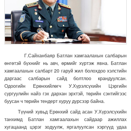
Г.Сайханбаяр Батлан хамгаалахын салбарын
өнгөтэй бүхнийг нь авч, өрмийг хүртэж явна. Батлан
хамгаалахын салбарт 20 гаруй жил болохдоо хэлстийн
даргаас салбарын сайд болтлоо крандуулсан.
Одоогийн Ерөнхийлөгч У.Хүрэлсүхийн Цэргийн
сургуулийн найз гэх дархан эрхтэй, төрийн сэнтийгээс
буусан ч төрийн тендерт хуруу дүрсээр байна.
Түүний хувьд Ерөнхий сайд асан У.Хүрэлсүхийн
танхимд Батлан хамгаалахын сайдаар ажиллах
хугацаанд цэрэг зодуулж, яргалуулсан хэргүүд удаа