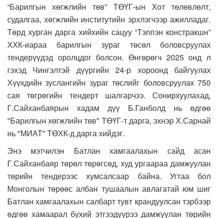
“Барилгын хөгжлийн төв” ТӨҮГ-ын Хот төлөвлөлт,
судалгаа, хөгжлийн институтийн эрхлэгчээр ажилладаг.
Төрд хурган дарга хийхийн сацуу “Тэппэн констракшн”
ХХК-иараа барилгын зураг төсөл боловсруулах
тендерүүдэд оролцдог болсон. Өнгөрөгч 2025 онд л
гэхэд Чингэлтэй дүүргийн 24-р хороонд байгуулах
Хүүхдийн зуслангийн зураг төслийг боловсруулах 750
сая төгрөгийн тендерт шалгарчээ. Сонирхуулахад,
Г.Сайханбаярын хадам дүү Б.Ганболд нь өдгөө
"Барилгын хөгжлийн төв" ТӨҮГ-т дарга, эхнэр Х.Сарнай
нь "МИАТ" ТӨХК-д дарга хийдэг.
Энэ мэтчилэн Батлан хамгаалахын сайд асан
Г.Сайханбаяр төрөл төрөгсөд, худ ургаараа дамжуулан
төрийн тендерээс хумсалсаар байна. Угтаа бол
Монголын төрөөс албан тушаалын авлагатай юм шиг
Батлан хамгаалахын салбарт тувт крандуулсан тэрбээр
өдгөө хамаарал бүхий этгээдүүрээ дамжуулан төрийн