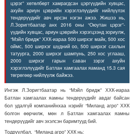
цэрэг” хөтөлбөрт хамрагдсан цэргүүдийн хувцас,
ахуйн ариун цэврийн хэрэглэлүүдийг нийлүүлэх
тендерүүдийг авч ирсэн нэгэн ажээ. Жишээ нь,
Л.Зоригтбаатар анх 2016 оны “Оюутан цэрэг”-
үүдийн хувцас, ариун цэврийн хэрэгцээнд зориулж,
“Мэйл бридж” ХХК-иараа 500 ширхэг майк, 500 хос
оймс, 500 ширхэг шүдний оо, 500 ширхэг сахлын
татуурга, 2000 ширхэг шампунь, 250 хос углааш,
2000 ширхэг гарын саван зэрэг ахуйн
хэрэглэлүүдийг Батлан хамгаалах яаманд 15.3 сая
төгрөгөөр нийлүүлж байжээ.
Ингэж Л.Зоригтбаатар нь “Мэйл бридж” ХХК-иараа
Батлан хамгаалах яамны тендерүүдийг авдаг байсан
бол удалгүй компанийнхаа нэрийг “Миланд агро” ХХК
болгон өөрчилж, мөн л Батлан хамгаалах яамны
тендерүүдийг авч эхэлсэн баримтууд бий.
Тодруулбал, “Миланд агро” ХХК нь: