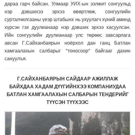
дараа гарч байсан. Улмаар УИХ-ын ээлжит сонгуульд
нэр дэвшихээ эрхээ өвөртлөж, сонгуулийн
сурталчилгааны үеэр штабынх нь ухуулагч хүний аминд
хүрсэн гэх дуулианаар нэр дэвших эрхээ хасуулсан.
Ийн сонгуулийн дуулианаар улс төрөөс завсарлага
авсан Г.Сайханбаярын ноёрхол дан ганц Батлан
хамгаалахын салбарыг "тоносоор" байгааг дахин
сануулъя.
Г.САЙХАНБАЯРЫН САЙДААР АЖИЛЛАЖ
БАЙХДАА ХАДАМ ДҮҮГИЙНХЭЭ КОМПАНИУДАА
БАТЛАН ХАМГААЛАХЫН САЛБАРЫН ТЕНДЕРИЙГ
ТҮҮСЭН ТҮҮХЭЭС