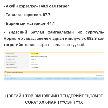
- Ахуйн хэрэглэл- 140.9 сая төгрөг
- Тавилга, хэрэгсэл- 87.7
- Барилгын материал- 44.4
- Үндэсний батлан хамгаалахын их сургууль-
Нормын хувцас, зөөлөн эдлэл нийлүүлэх 692.9 сая
төгрөгийн тенде
р зэрэгт шалгарсан түүхтэй.
ЦЭРГИЙН ТӨВ ЭМНЭЛГИЙН ТЕНДЕРИЙГ "ЦЭЛМЭГ
СОРА” ХХК-ИАР ТҮҮСЭН ТҮҮХ