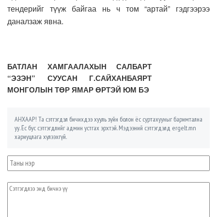
тендерийг түүж байгаа нь ч том “артай” гэдгээрээ
даналзаж явна.
БАТЛАН ХАМГААЛАХЫН САЛБАРТ
“ЭЗЭН” СУУСАН Г.САЙХАНБАЯРТ
МОНГОЛЫН ТӨР ЯМАР ӨРТЭЙ ЮМ БЭ
АНХААР! Та сэтгэгдэл бичихдээ хууль зүйн болон ёс суртахууныг баримтална
уу. Ёс бус сэтгэгдлийг админ устгах эрхтэй. Мэдээний сэтгэгдэлд ergelt.mn
хариуцлага хүлээхгүй.