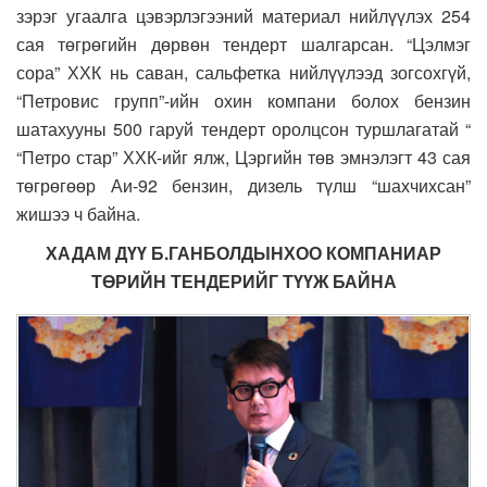
зэрэг угаалга цэвэрлэгээний материал нийлүүлэх 254
сая төгрөгийн дөрвөн тендерт шалгарсан. “Цэлмэг
сора” ХХК нь саван, сальфетка нийлүүлээд зогсохгүй,
“Петровис групп”-ийн охин компани болох бензин
шатахууны 500 гаруй тендерт оролцсон туршлагатай “
“Петро стар” ХХК-ийг ялж, Цэргийн төв эмнэлэгт 43 сая
төгрөгөөр Аи-92 бензин, дизель түлш “шахчихсан”
жишээ ч байна.
ХАДАМ ДҮҮ Б.ГАНБОЛДЫНХОО КОМПАНИАР
ТӨРИЙН ТЕНДЕРИЙГ ТҮҮЖ БАЙНА