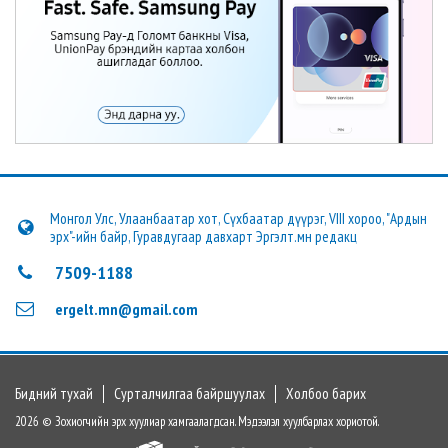
Монгол Улс, Улаанбаатар хот, Сүхбаатар дүүрэг, VIII хороо, "Ардын
эрх"-ийн байр, Гуравдугаар давхарт Эргэлт.мн редакц
7509-1188
ergelt.mn@gmail.com
Бидний тухай
Сурталчилгаа байршуулах
Холбоо барих
2026 © Зохиогчийн эрх хуулиар хамгаалагдсан. Мэдээлэл хуулбарлах хориотой.