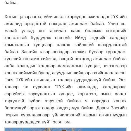
байна.
Хотын цэвэрлэгээ, үйлчилгээг хариуцан ажилладаг ТҮК-ийн
ажилчид эрсдэлтэй нөхцөлд ажиллаж байгаа. Учир нь,
манай улсад хог ангилан хаях боломж нөхцөлийг
хангалттай бүрдүүлж өгөөгүй. Иймд тэднийг халдвар
хамгааллын хувцсаар хангах зайлшгүй шаардлагатай
байгаа. Засгийн газар өнөөдөр ээлжит бусаар хуралдаж,
хүнсний хангамж хийгээд, онцгой нөхцөлд ажиллаж байгаа
алба хаагчдыг халдвар хамгааллын хувцас, хэрэгслээр
хангах нийгмийн бусад асуудлыг шийдвэрлэхийг даалгасан.
Гэвч ТҮК-ийн ажилчдын талаар дурдагдаагүй байна. Энэ
талаар эх сурвалж "ТҮК-ийн ажилчдад халдвараас
сэргийлэх зориулалтын хувцас, хэрэглэл, амны хаалт
тэргүүтэй зүйлс хэрэгтэй байгаа ч өөрсдөө хангах
боломжгүй, өртөг өндөр, олдоц муу байна. Даанч Засгийн
газрын хуралдаанаар үйлчилгээний газрын ажилтнуудын
талаар дурдагдсангүй" гэсэн юм.