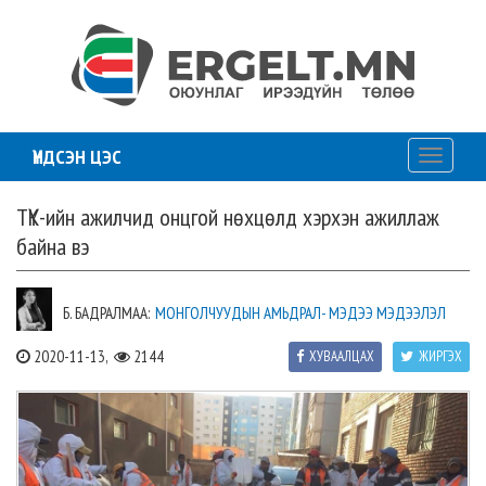
ҮНДСЭН ЦЭС
Toggle
navigati
ТҮК-ийн ажилчид онцгой нөхцөлд хэрхэн ажиллаж
байна вэ
Б. БАДРАЛМАА:
МОНГОЛЧУУДЫН АМЬДРАЛ- МЭДЭЭ МЭДЭЭЛЭЛ
2020-11-13,
2144
ХУВААЛЦАХ
ЖИРГЭХ