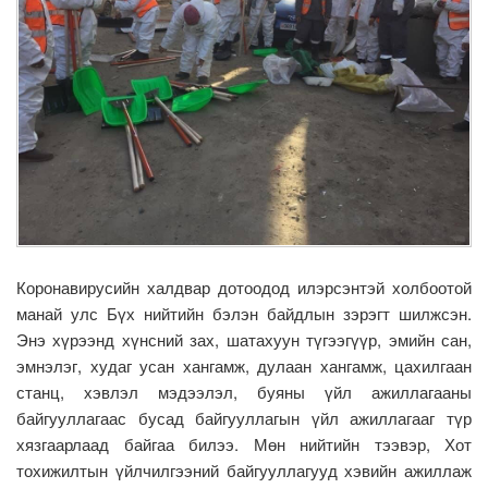
Коронавирусийн халдвар дотоодод илэрсэнтэй холбоотой
манай улс Бүх нийтийн бэлэн байдлын зэрэгт шилжсэн.
Энэ хүрээнд хүнсний зах, шатахуун түгээгүүр, эмийн сан,
эмнэлэг, худаг усан хангамж, дулаан хангамж, цахилгаан
станц, хэвлэл мэдээлэл, буяны үйл ажиллагааны
байгууллагаас бусад байгууллагын үйл ажиллагааг түр
хязгаарлаад байгаа билээ. Мөн нийтийн тээвэр, Хот
тохижилтын үйлчилгээний байгууллагууд хэвийн ажиллаж