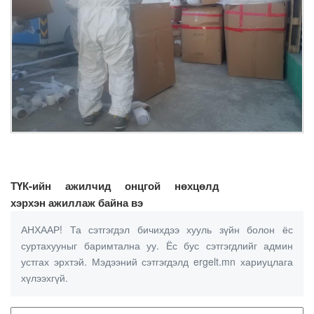
ТҮК-ийн ажилчид онцгой нөхцөлд
хэрхэн ажиллаж байна вэ
АНХААР! Та сэтгэгдэл бичихдээ хууль зүйн болон ёс
суртахууныг баримтална уу. Ёс бус сэтгэгдлийг админ
устгах эрхтэй. Мэдээний сэтгэгдэлд ergelt.mn хариуцлага
хүлээхгүй.