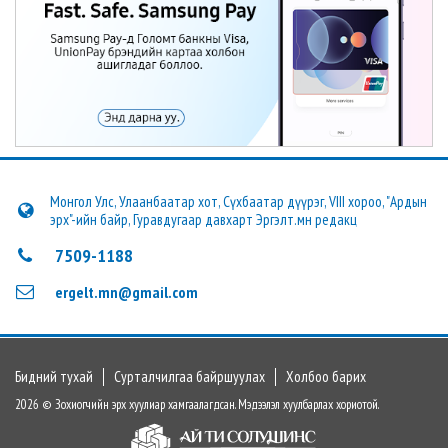
Монгол Улс, Улаанбаатар хот, Сүхбаатар дүүрэг, VIII хороо, "Ардын
эрх"-ийн байр, Гуравдугаар давхарт Эргэлт.мн редакц
7509-1188
ergelt.mn@gmail.com
Бидний тухай
Сурталчилгаа байршуулах
Холбоо барих
2026 © Зохиогчийн эрх хуулиар хамгаалагдсан. Мэдээлэл хуулбарлах хориотой.