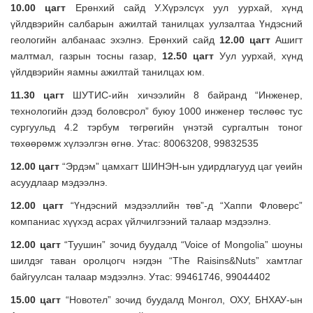
10.00 цагт
Ерөнхий сайд У.Хүрэлсүх уул уурхай, хүнд
үйлдвэрийн салбарын ажилтай танилцах уулзалтаа Үндэсний
геологийн албанаас эхэлнэ. Ерөнхий сайд
12.00 цаг
т
Ашигт
малтмал, газрын тосны газар,
12.50 цаг
т
Уул уурхай, хүнд
үйлдвэрийн яамны ажилтай танилцах юм.
11.30 цагт
ШУТИС-ийн хичээлийн 8 байранд “Инженер,
технологийн дээд боловсрол” буюу 1000 инженер төслөөс тус
сургуульд 4.2 тэрбум төгрөгийн үнэтэй сургалтын тоног
төхөөрөмж хүлээлгэн өгнө. Утас: 80063208, 99832535
12
.
00 цаг
т
“Эрдэм” цамхагт ШИНЭН-ын удирдлагууд цаг үеийн
асуудлаар мэдээлнэ.
12.00 цагт
“Үндэсний мэдээллийн төв”-д “Хаппи Фловерс”
компаниас хүүхэд асрах үйлчилгээний талаар мэдээлнэ.
12.00 цагт
“Туушин” зочид буудалд “Voice of Mongolia” шоуны
шилдэг таван оролцогч нэгдэн “The Raisins&Nuts” хамтлаг
байгуулсан талаар мэдээлнэ. Утас: 99461746, 99044402
15
.
00 цагт
“Новотел” зочид буудалд Монгол, ОХУ, БНХАУ-ын