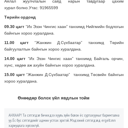
Аялал жуулчлалын сайд нарын тавдугаар цахим
хурал болно.Утас: 91965599
Төрийн ордонд
09.30 цагт
“Их Эзэн Чингис хаан” танхимд Нийгмийн бодлогын
байнгын хороо хуралдана.
11.00 цагт
“Жанжин Д.Сүхбаатар” танхимд Төрийн
байгуулалтын байнгын хороо хуралдана.
14.00 цагт
“Их Эзэн Чингис хаан” танхимд Байгаль орчин,
хүнс, хөдөө аж ахуйн байнгын хороо хуралдана.
15.00 цагт
“Жанжин Д.Сүхбаатар” танхимд Төсвийн байнгын
хороо хуралдана.
Өнөөдөр болох үйл явдлын тойм
АНХААР! Та сэтгэгдэл бичихдээ хууль зүйн болон ёс суртахууныг баримтална
уу. Ёс бус сэтгэгдлийг админ устгах эрхтэй. Мэдээний сэтгэгдэлд ergelt.mn
хариуцлага хүлээхгүй.