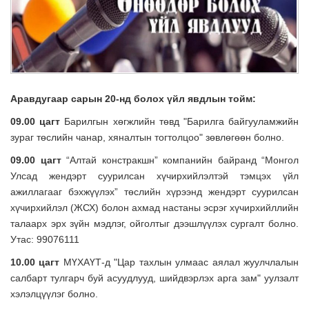
Аравдугаар сарын 20-нд болох үйл явдлын тойм:
09
.
00 цагт
Барилгын хөгжлийн төвд "Барилга байгууламжийн
зураг төслийн чанар, хяналтын тогтолцоо" зөвлөгөөн болно.
09.00 цагт
“Алтай констракшн” компанийн байранд “Монгол
Улсад жендэрт суурилсан хүчирхийлэлтэй тэмцэх үйл
ажиллагааг бэхжүүлэх” төслийн хүрээнд жендэрт суурилсан
хүчирхийлэл (ЖСХ) болон ахмад настаны эсрэг хүчирхийллийн
талаарх эрх зүйн мэдлэг, ойголтыг дээшлүүлэх сургалт болно.
Утас: 99076111
10.00 цагт
МҮХАҮТ-д "Цар тахлын улмаас аялал жуулчлалын
салбарт тулгарч буй асуудлууд, шийдвэрлэх арга зам" уулзалт
хэлэлцүүлэг болно.