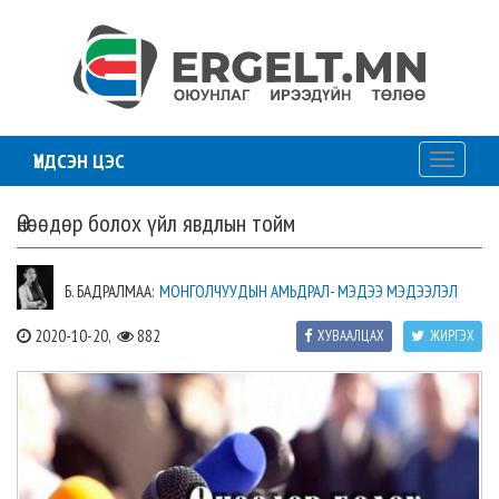
ҮНДСЭН ЦЭС
Toggle
navigati
Өнөөдөр болох үйл явдлын тойм
Б. БАДРАЛМАА:
МОНГОЛЧУУДЫН АМЬДРАЛ- МЭДЭЭ МЭДЭЭЛЭЛ
2020-10-20,
882
ХУВААЛЦАХ
ЖИРГЭХ