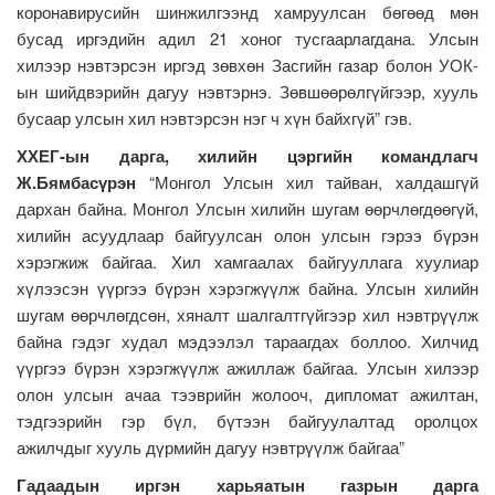
коронавирусийн шинжилгээнд хамруулсан бөгөөд мөн
бусад иргэдийн адил 21 хоног тусгаарлагдана. Улсын
хилээр нэвтэрсэн иргэд зөвхөн Засгийн газар болон УОК-
ын шийдвэрийн дагуу нэвтэрнэ. Зөвшөөрөлгүйгээр, хууль
бусаар улсын хил нэвтэрсэн нэг ч хүн байхгүй” гэв.
ХХЕГ-ын дарга, хилийн цэргийн командлагч
Ж.Бямбасүрэн
“Монгол Улсын хил тайван, халдашгүй
дархан байна. Монгол Улсын хилийн шугам өөрчлөгдөөгүй,
хилийн асуудлаар байгуулсан олон улсын гэрээ бүрэн
хэрэгжиж байгаа. Хил хамгаалах байгууллага хуулиар
хүлээсэн үүргээ бүрэн хэрэгжүүлж байна. Улсын хилийн
шугам өөрчлөгдсөн, хяналт шалгалтгүйгээр хил нэвтрүүлж
байна гэдэг худал мэдээлэл тараагдах боллоо. Хилчид
үүргээ бүрэн хэрэгжүүлж ажиллаж байгаа. Улсын хилээр
олон улсын ачаа тээврийн жолооч, дипломат ажилтан,
тэдгээрийн гэр бүл, бүтээн байгуулалтад оролцох
ажилчдыг хууль дүрмийн дагуу нэвтрүүлж байгаа”
Гадаадын иргэн харьяатын газрын дарга