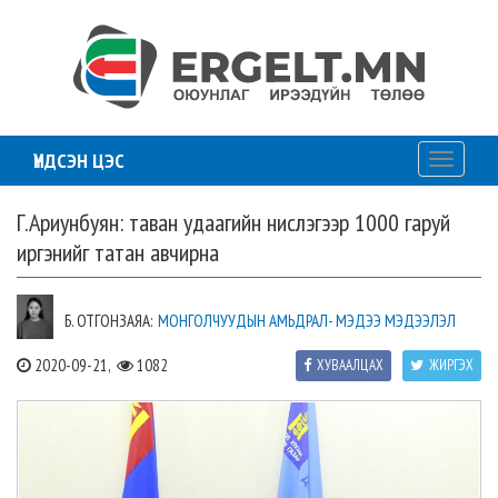
ҮНДСЭН ЦЭС
Toggle
navigati
Г.Ариунбуян: таван удаагийн нислэгээр 1000 гаруй
иргэнийг татан авчирна
Б. ОТГОНЗАЯА:
МОНГОЛЧУУДЫН АМЬДРАЛ- МЭДЭЭ МЭДЭЭЛЭЛ
2020-09-21,
1082
ХУВААЛЦАХ
ЖИРГЭХ