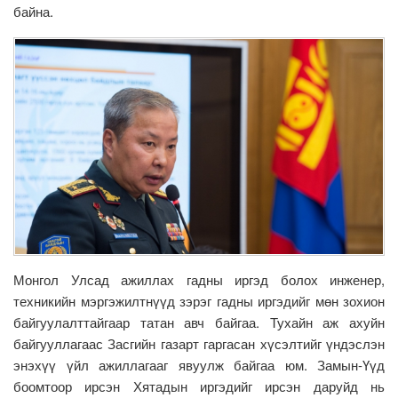
байна.
Монгол Улсад ажиллах гадны иргэд болох инженер,
техникийн мэргэжилтнүүд зэрэг гадны иргэдийг мөн зохион
байгуулалттайгаар татан авч байгаа. Тухайн аж ахуйн
байгууллагаас Засгийн газарт гаргасан хүсэлтийг үндэслэн
энэхүү үйл ажиллагааг явуулж байгаа юм. Замын-Үүд
боомтоор ирсэн Хятадын иргэдийг ирсэн даруйд нь