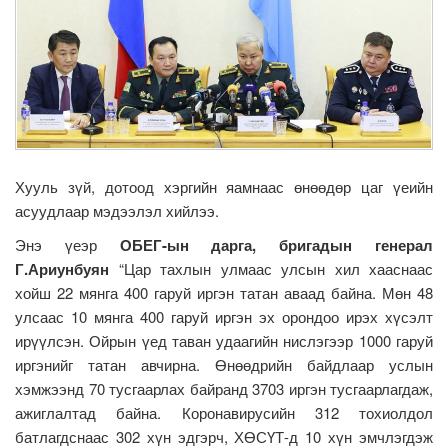
Хууль зүй, дотоод хэргийн яамнаас өнөөдөр цаг үеийн
асуудлаар мэдээлэл хийлээ.
Энэ үеэр
ОБЕГ-ын дарга, бригадын генерал
Г.Ариунбуян
“Цар тахлын улмаас улсын хил хааснаас
хойш 22 мянга 400 гаруй иргэн татан аваад байна. Мөн 48
улсаас 10 мянга 400 гаруй иргэн эх орондоо ирэх хүсэлт
ирүүлсэн. Ойрын үед таван удаагийн нислэгээр 1000 гаруй
иргэнийг татан авчирна. Өнөөдрийн байдлаар услын
хэмжээнд 70 тусгаарлах байранд 3703 иргэн тусгаарлагдаж,
ажиглалтад байна. Коронавирусийн 312 тохиолдол
батлагдснаас 302 хүн эдгэрч, ХӨСҮТ-д 10 хүн эмчлэгдэж