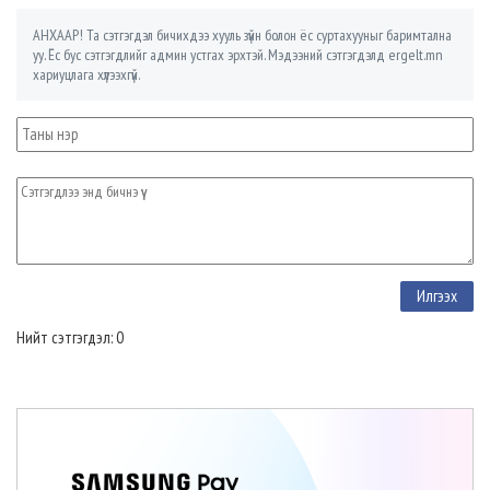
АНХААР! Та сэтгэгдэл бичихдээ хууль зүйн болон ёс суртахууныг баримтална
уу. Ёс бус сэтгэгдлийг админ устгах эрхтэй. Мэдээний сэтгэгдэлд ergelt.mn
хариуцлага хүлээхгүй.
Нийт сэтгэгдэл: 0