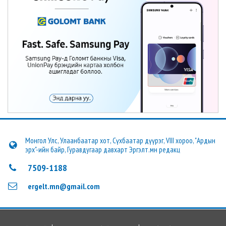
Монгол Улс, Улаанбаатар хот, Сүхбаатар дүүрэг, VIII хороо, "Ардын
эрх"-ийн байр, Гуравдугаар давхарт Эргэлт.мн редакц
7509-1188
ergelt.mn@gmail.com