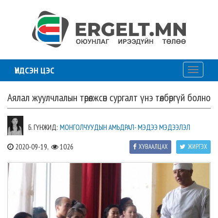
ҮНДСЭН ЦЭС
Toggle
navigati
Аялал жуулчлалын төрөлжсөн сургалт үнэ төлбөргүй болно
Б. ГҮНЖИД:
МОНГОЛЧУУДЫН АМЬДРАЛ- МЭДЭЭ МЭДЭЭЛЭЛ
2020-09-19,
1026
ХУВААЛЦАХ
ЖИРГЭХ