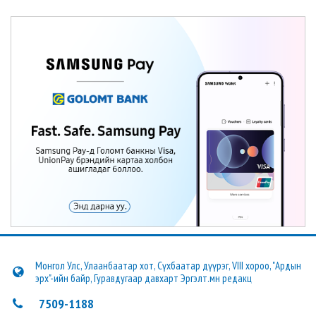
Монгол Улс, Улаанбаатар хот, Сүхбаатар дүүрэг, VIII хороо, "Ардын
эрх"-ийн байр, Гуравдугаар давхарт Эргэлт.мн редакц
7509-1188