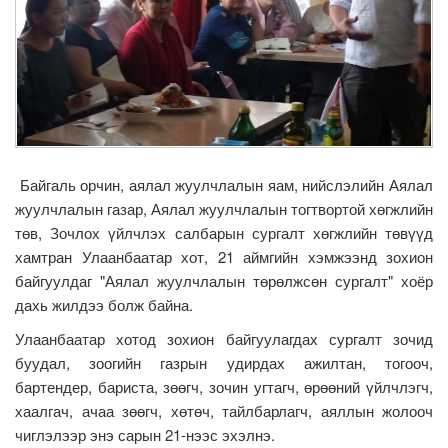
Байгаль орчин, аялал жуулчлалын яам, нийслэлийн Аялал
жуулчлалын газар, Аялал жуулчлалын тогтвортой хөгжлийн
төв, Зочлох үйлчлэх салбарын сургалт хөгжлийн төвүүд
хамтран Улаанбаатар хот, 21 аймгийн хэмжээнд зохион
байгуулдаг "Аялал жуулчлалын төрөлжсөн сургалт" хоёр
дахь жилдээ болж байна.
Улаанбаатар хотод зохион байгуулагдах сургалт зочид
буудал, зоогийн газрын удирдах ажилтан, тогооч,
бартендер, бариста, зөөгч, зочин угтагч, өрөөний үйлчлэгч,
хаалгач, ачаа зөөгч, хөтөч, тайлбарлагч, аяллын жолооч
чиглэлээр энэ сарын 21-нээс эхэлнэ.