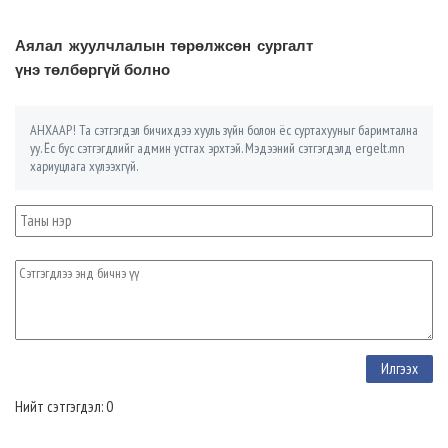
Аялал жуулчлалын төрөлжсөн сургалт
үнэ төлбөргүй болно
АНХААР! Та сэтгэгдэл бичихдээ хууль зүйн болон ёс суртахууныг баримтална
уу. Ёс бус сэтгэгдлийг админ устгах эрхтэй. Мэдээний сэтгэгдэлд ergelt.mn
хариуцлага хүлээхгүй.
Нийт сэтгэгдэл: 0