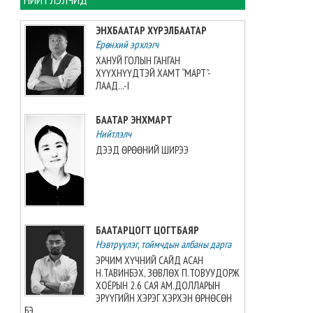
2026”-гаас 7 алт, 7 мөнгө, 5
хүрэл медаль хүртжээ
ЭНХБААТАР ХҮРЭЛБААТАР
2026-08-07 08:19:30
Ерөнхий эрхлэгч
ХАНУЙ ГОЛЫН ГАНГАН
Камбож Улс 2028 оны Азийн
ХҮҮХНҮҮДТЭЙ ХАМТ “МАРТ”-
аваргыг зохион байгуулах
ЛААД...-I
эрхийг авлаа
2026-08-07 07:51:49
БААТАР ЭНХМАРТ
Нийтлэлч
Ц.ДЭЛГЭРМАА: ЯРУУ НАЙРАГ
ДЭЭД ӨРӨӨНИЙ ШИРЭЭ
МИНИЙ ШАШИН, ХАМГИЙН
ЭРХ ЧӨЛӨӨТЭЙ ШАШИН
2026-08-07 07:40:01
Г.Монголжин дэлхийн
БААТАРЦОГТ ЦОГТБАЯР
аваргын хошой хүрэл
Нэвтрүүлэг, тоймчдын албаны дарга
медальтан болов
2026-08-07 07:33:49
ЭРЧИМ ХҮЧНИЙ САЙД АСАН
Н.ТАВИНБЭХ, ЗӨВЛӨХ П.ТОВУУДОРЖ
ХОЁРЫН 2.6 САЯ АМ.ДОЛЛАРЫН
2027 оны төсвийн төслийн
ЭРҮҮГИЙН ХЭРЭГ ХЭРХЭН ӨРНӨСӨН
олон нийтийн хэлэлцүүлэг
БЭ