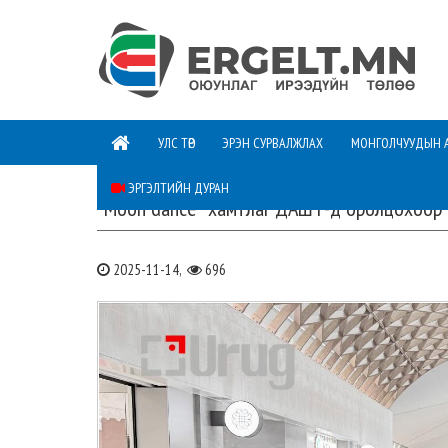
УЛС ТӨР
ЭРЭН СУРВАЛЖЛАХ
МОНГОЛЧУУДЫН 
ЭРГЭЛТИЙН ДУРАН
"Moon dance" хамтлаг ДАШТ-д оролцохоор 
2025-11-14,
696