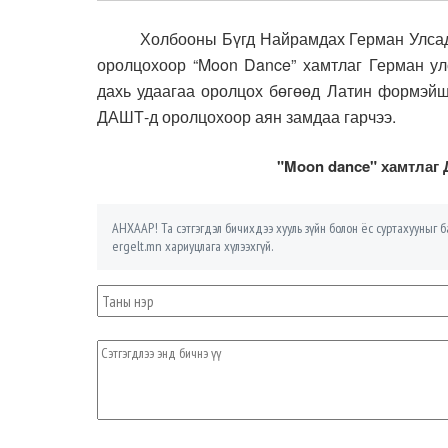
Холбооны Бүгд Найрамдах Герман Улсад зо
оролцохоор “Moon Dance” хамтлаг Герман ул
дахь удаагаа оролцох бөгөөд Латин формэйш
ДАШТ-д оролцохоор аян замдаа гарчээ.
"Moon dance" хамтлаг
АНХААР! Та сэтгэгдэл бичихдээ хууль зүйн болон ёс суртахууныг ба
ergelt.mn хариуцлага хүлээхгүй.