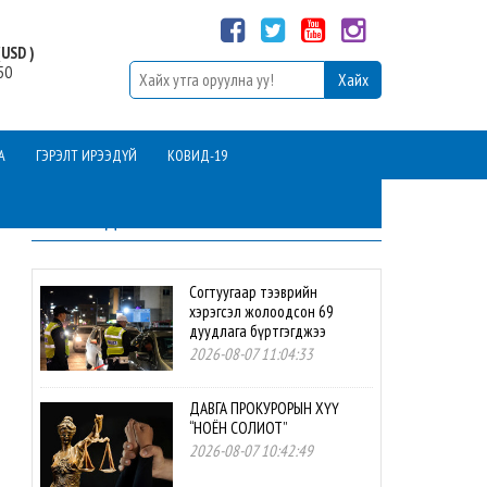
USD )
50
А
ГЭРЭЛТ ИРЭЭДҮЙ
КОВИД-19
ШИНЭ МЭДЭЭ
Согтуугаар тээврийн
хэрэгсэл жолоодсон 69
дуудлага бүртгэгджээ
2026-08-07 11:04:33
ДАВГА ПРОКУРОРЫН ХҮҮ
“НОЁН СОЛИОТ”
2026-08-07 10:42:49