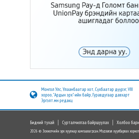
Монгол Улс, Улаанбаатар хот, Сүхбаатар дүүрэг, VIII
хороо, "Ардын эрх"-ийн байр, Гуравдугаар давхарт
Эргэлт.мн редакц
Бидний тухай
Сурталчилгаа байршуулах
Холбоо бар
2026 © Зохиогчийн эрх хуулиар хамгаалагдсан. Мэдээлэл хуулбарлах хориот