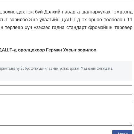
хиогдох гэж буй Дэлхийн аварга шалгаруулах тэмцээнд
сыг зорилоо.
Энэ удаагийн ДАШТ-д эх орноо төлөөлөн 11
н төрлөөр хүч үзэхээс гадна стандарт фромэйшн төрлөөр
 ДАШТ-д оролцохоор Герман Улсыг зорилоо
римтална уу. Ёс бус сэтгэгдлийг админ устгах эрхтэй. Мэдээний сэтгэгдэлд