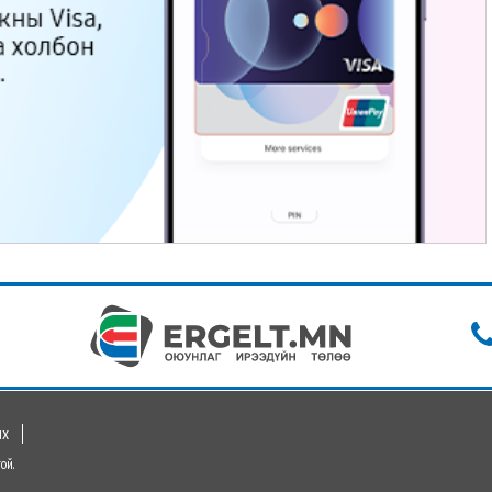
их
ой.