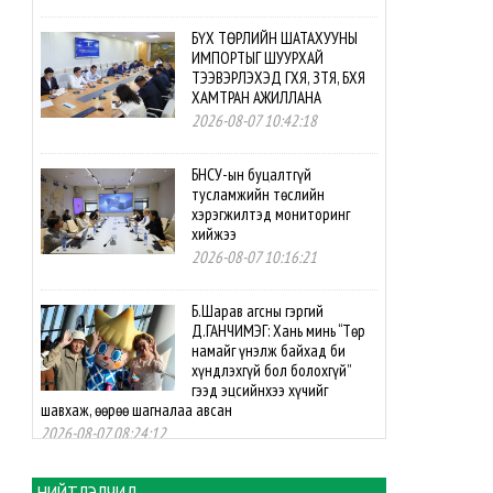
БҮХ ТӨРЛИЙН ШАТАХУУНЫ
ИМПОРТЫГ ШУУРХАЙ
ТЭЭВЭРЛЭХЭД ГХЯ, ЗТЯ, БХЯ
ХАМТРАН АЖИЛЛАНА
2026-08-07 10:42:18
БНСУ-ын буцалтгүй
тусламжийн төслийн
хэрэгжилтэд мониторинг
хийжээ
2026-08-07 10:16:21
Б.Шарав агсны гэргий
Д.ГАНЧИМЭГ: Хань минь “Төр
намайг үнэлж байхад би
хүндлэхгүй бол болохгүй”
гээд эцсийнхээ хүчийг
шавхаж, өөрөө шагналаа авсан
2026-08-07 08:24:12
“INTERNATIONAL SHINE CUP
НИЙТЛЭЛЧИД