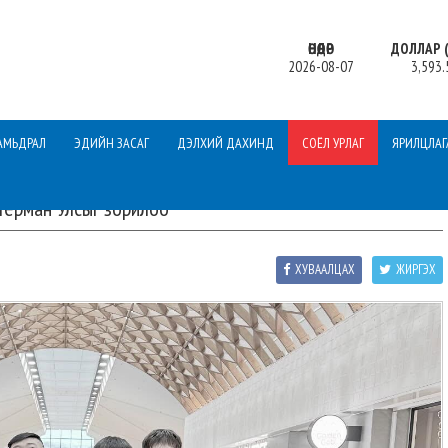
ӨНӨӨДӨР
ДОЛЛАР (
2026-08-07
3,593.
АМЬДРАЛ
ЭДИЙН ЗАСАГ
ДЭЛХИЙ ДАХИНД
СОЁЛ УРЛАГ
ЯРИЛЦЛАГ
Герман Улсыг зорилоо
ХУВААЛЦАХ
ЖИРГЭХ