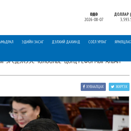
ӨНӨӨДӨР
ДОЛЛАР (
2026-08-07
3,593.
АМЬДРАЛ
ЭДИЙН ЗАСАГ
ДЭЛХИЙ ДАХИНД
СОЁЛ УРЛАГ
ЯРИЛЦЛАГ
БЫГ ЭРСДЭЛЭЭС ЧӨЛӨӨЛЬЕ” ЦОГЦ РЕФОРМЫГ АЛБАН
ХУВААЛЦАХ
ЖИРГЭХ