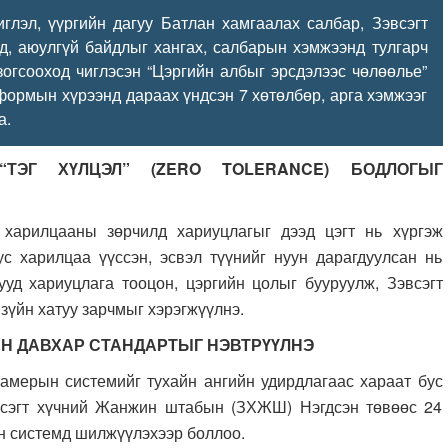
лэл, үүргийн дагуу Батлан хамгаалах салбар, Зэвсэгт
д, аюулгүй байдлыг хангах, салбарын хэмжээнд тулгарч
зогсооход чиглэсэн “Цэргийн албыг эрсдэлээс чөлөөлье”
ормын хүрээнд дараах үндсэн 7 хөтөлбөр, арга хэмжээг
а.
“ТЭГ ХҮЛЦЭЛ” (ZERO TOLERANCE) БОДЛОГЫГ
 харилцааны зөрчилд хариуцлагыг дээд цэгт нь хүргэж
с харилцаа үүссэн, эсвэл түүнийг нуун дарагдуулсан нь
уд хариуцлага тооцон, цэргийн цолыг бууруулж, Зэвсэгт
 зүйн хатуу зарчмыг хэрэгжүүлнэ.
Н ДАВХАР СТАНДАРТЫГ НЭВТРҮҮЛНЭ
амерын системийг тухайн ангийн удирдлагаас хараат бус
всэгт хүчний Жанжин штабын (ЗХЖШ) Нэгдсэн төвөөс 24
эн системд шилжүүлэхээр боллоо.