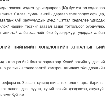
дыг зөвхөн мэдлэг, ур чадвараар (IQ) бус сэтгэл хөдлөлөө
илжинэ. Салаа, суман, ангийн даргаар томилогдох офицер,
атагдаж буй залуучуудын дунд "Сэтгэл хөдлөлөө удирдах
йлох" нарийн тестийг заавал авдаг тогтолцоог бүрдүүлнэ.
ан авиртай алба хаагчийг бие бүрэлдэхүүн удирдах албан
ГЭНИЙ НИЙГМИЙН ХӨНДЛӨНГИЙН ХЯНАЛТЫГ БИЙ
эмд итгэлцэл бий болгох зорилгоор Хүний эрхийн үндэсний
он эцэг эхийн төлөөлөлтэй хамтран ажиллах “Хөндлөнгийн
н реформ нь Зэвсэгт хүчинд шинэ технологи, арга барилыг
 тогтолцоог дээшлүүлж, хүний эрхийг дээдэлсэн, аюулгүй,
чиглэж буй юм.