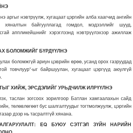
ЙНЭ
э аргыг нэвтрүүлж, хугацаат цэргийн алба хаагчид ангийн
 хяналтын байгууллагад гомдол, мэдээллийг шууд,
усгай аппликейшнийг хэрэглээнд нэвтрүүлэхээр ажиллаж
АХ БОЛОМЖИЙГ БҮРДҮҮЛНЭ
улах боломжгүй ариун цэврийн өрөө, усанд орох газруудад
гой товчлуур”-ыг байршуулан, хугацаат цэргүүд аюулгүй
.
ТЫГ ХИЙЖ, ЭРСДЭЛИЙГ УРЬДЧИЛЖ ИЛРҮҮЛНЭ
лэх, таслан зогсоох зорилгоор Батлан хамгаалахын сайд
йн, төлөвлөгөөт бус шалгалтуудыг тогтмолжуулж, цэргийн
газар дээр нь тасралтгүй хянана.
АЛГАРУУЛАЛТ: EQ БУЮУ СЭТГЭЛ ЗҮЙН НАРИЙН
ОЛНО