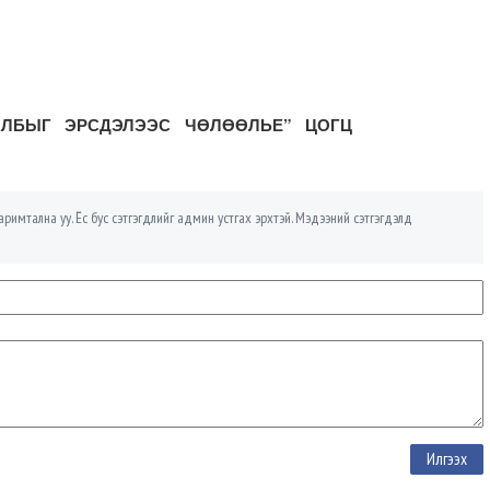
 АЛБЫГ ЭРСДЭЛЭЭС ЧӨЛӨӨЛЬЕ” ЦОГЦ
римтална уу. Ёс бус сэтгэгдлийг админ устгах эрхтэй. Мэдээний сэтгэгдэлд