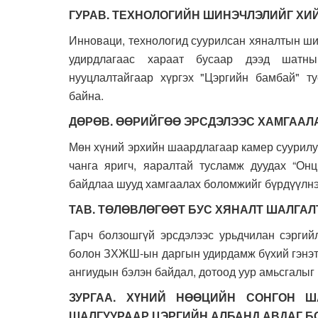
ГУРАВ. ТЕХНОЛОГИЙН ШИНЭЧЛЭЛИЙГ ХИ
Инноваци, технологид суурилсан хяналтын шин
удирдлагаас хараат бусаар дээд шатны
нууцлалтайгаар хүргэх "Цэргийн бамбай" т
байна.
ДӨРӨВ. ӨӨРИЙГӨӨ ЭРСДЭЛЭЭС ХАМГААЛ
Мөн хүний эрхийн шаардлагаар камер суурилу
чанга яригч, яаралтай тусламж дуудах “Онц
байдлаа шууд хамгаалах боломжийг бүрдүүлнэ
ТАВ. ТӨЛӨВЛӨГӨӨТ БУС ХЯНАЛТ ШАЛГАЛ
Гарч болзошгүй эрсдэлээс урьдчилан сэргий
болон ЗХЖШ-ын даргын удирдамж бүхий гэнэти
ангиудын бэлэн байдал, дотоод уур амьсгалыг 
ЗУРГАА. ХҮНИЙ НӨӨЦИЙН СОНГОН Ш
ШАЛГУУРААР ЦЭРГИЙН АЛБАНД АВДАГ Б