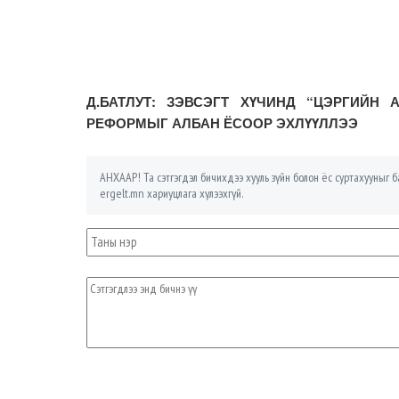
Д.БАТЛУТ: ЗЭВСЭГТ ХҮЧИНД “ЦЭРГИЙН
РЕФОРМЫГ АЛБАН ЁСООР ЭХЛҮҮЛЛЭЭ
АНХААР! Та сэтгэгдэл бичихдээ хууль зүйн болон ёс суртахууныг ба
ergelt.mn хариуцлага хүлээхгүй.