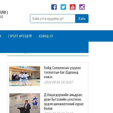
USD )
50
А
ГЭРЭЛТ ИРЭЭДҮЙ
КОВИД-19
ШИНЭ МЭДЭЭ
Хойд Солонгосын үзүүлэх
тоглолтын баг Дарханд
очжээ
2026-08-06 18:26:07
Д.Нацагдоржийн амьдрал,
уран бүтээлийн үзэсгэлэн,
эрдэм шинжилгээний хурал
болов