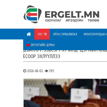
УЛС ТӨР
ЭРЭН СУРВАЛЖЛАХ
МОНГОЛЧУУДЫН 
ЭРГЭЛТИЙН ДУРАН
Д.БАТЛУТ: ЗЭВСЭГТ ХҮЧИНД “ЦЭРГИЙН АЛ
ЁСООР ЭХЛҮҮЛЛЭЭ
2026-06-02,
395