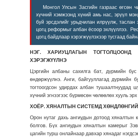
Монгол Улсын Засгийн газраас өгсөн чиг
хүчний хэмжээнд хүний амь нас, эрүүл мэн
буй эрсдэлийг урьдчилан илрүүлж, таслан 
цогц реформыг албан ёсоор эхлүүллээ. Реф
цогц байдлаар хэрэгжүүлэхээр тусгаад байн
НЭГ. ХАРИУЦЛАГЫН ТОГТОЛЦООНД 
ХЭРЭГЖҮҮЛНЭ
Цэргийн албаны сахилга бат, дүрмийн бус
өндөржүүлнэ. Анги, байгууллагад дүрмийн бу
тогтоогдсон удирдах албан тушаалтнуудад шу
хүчний эгнээгээс бүрмөсөн чөлөөлөх хууль эрх
ХОЁР. ХЯНАЛТЫН СИСТЕМД ХӨНДЛӨНГИЙ
Орон нутаг дахь ангиудын дотоод хяналтын к
болгов. Бүх ангиудын хяналтын камерыг Зэ
цагийн турш онлайнаар давхар хянадаг нэгдс