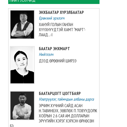
2026-08-06 13:38:56
ЭНХБААТАР ХҮРЭЛБААТАР
Ерөнхий эрхлэгч
Э.Маргад өсвөрийн дэлхийн
аваргаас хүрэл медаль
ХАНУЙ ГОЛЫН ГАНГАН
хүртжээ
ХҮҮХНҮҮДТЭЙ ХАМТ “МАРТ”-
ЛААД...-I
2026-08-06 13:27:31
БААТАР ЭНХМАРТ
“Singapore Women series”
тэмцээнд манай багт Greece
Нийтлэлч
Elizabeth Berg тоглоно
ДЭЭД ӨРӨӨНИЙ ШИРЭЭ
2026-08-06 13:14:57
Азийн аваргыг Хойд
Солонгосн баг 13 алтан
медальтайгаар тэргүүлж
БААТАРЦОГТ ЦОГТБАЯР
явна
Нэвтрүүлэг, тоймчдын албаны дарга
2026-08-06 12:53:48
ЭРЧИМ ХҮЧНИЙ САЙД АСАН
Н.ТАВИНБЭХ, ЗӨВЛӨХ П.ТОВУУДОРЖ
Монгол Улсын эмэгтэй
ХОЁРЫН 2.6 САЯ АМ.ДОЛЛАРЫН
шигшээ баг өмсгөлөө гардан
ЭРҮҮГИЙН ХЭРЭГ ХЭРХЭН ӨРНӨСӨН
авлаа
БЭ