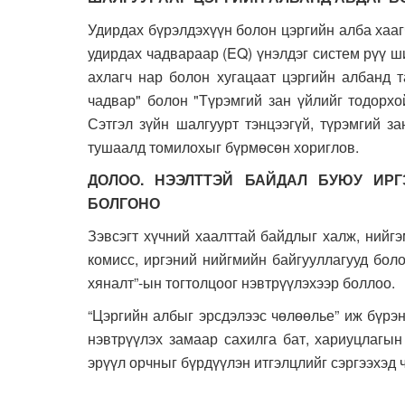
Удирдах бүрэлдэхүүн болон цэргийн алба хаагч
удирдах чадвараар (EQ) үнэлдэг систем рүү ш
ахлагч нар болон хугацаат цэргийн албанд т
чадвар" болон "Түрэмгий зан үйлийг тодорхо
Сэтгэл зүйн шалгуурт тэнцээгүй, түрэмгий з
тушаалд томилохыг бүрмөсөн хориглов.
ДОЛОО. НЭЭЛТТЭЙ БАЙДАЛ БУЮУ ИР
БОЛГОНО
Зэвсэгт хүчний хаалттай байдлыг халж, нийг
комисс, иргэний нийгмийн байгууллагууд бол
хяналт”-ын тогтолцоог нэвтрүүлэхээр боллоо.
“Цэргийн албыг эрсдэлээс чөлөөлье” иж бүрэ
нэвтрүүлэх замаар сахилга бат, хариуцлагын
эрүүл орчныг бүрдүүлэн итгэлцлийг сэргээхэд 