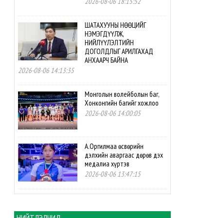
2026-08-06 18:15:52
ШАТАХУУНЫ НӨӨЦИЙГ
НЭМЭГДҮҮЛЖ,
НИЙЛҮҮЛЭЛТИЙН
ДОГОЛДЛЫГ АРИЛГАХАД
АНХААРЧ БАЙНА
2026-08-06 14:13:35
Монголын волейболын баг,
Хонконгийн багийг хожлоо
2026-08-06 14:00:05
А.Оргилмаа өсвөрийн
дэлхийн аваргаас дөрөв дэх
медалиа хүртэв
2026-08-06 13:47:15
М.Мөнххайр өсвөрийн
дэлхийн аваргаас хүрэл
медаль авлаа
НИЙТЛЭЛЧИД