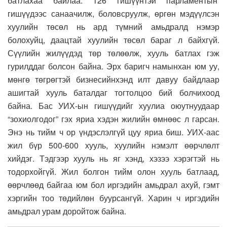
батлахаа байлаа. 126 гишүүнтэй парламентын
гишүүдээс санаачилж, боловсруулж, өргөн мэдүүлсэн
хуулийн төсөл нь ард түмний амьдралд нэмэр
болохуйц, даацтай хуулийн төсөл бараг л байхгүй.
Сүүлийн жилүүдэд төр төлөөлж, хууль батлах гэж
гурилддаг болсон байна. Эрх баригч намынхан юм уу,
мөнгө төгрөгтэй бизнесийнхэнд илт давуу байдлаар
ашигтай хууль баталдаг тогтолцоо бий болчихоод
байна. Бас УИХ-ын гишүүдийг хуулиа оюутнуудаар
“зохиолгодог” гэх яриа хэдэн жилийн өмнөөс л гарсан.
Энэ нь тийм ч ор үндэслэлгүй цуу яриа биш. УИХ-аас
жил бүр 500-600 хууль, хуулийн нэмэлт өөрчлөлт
хийдэг. Тэдгээр хууль нь яг хэнд, хэзээ хэрэгтэй нь
тодорхойгүй. Жил болгон тийм олон хууль батлаад,
өөрчлөөд байгаа юм бол иргэдийн амьдрал ахуй, гэмт
хэргийн тоо төдийлөн буурсангүй. Харин ч иргэдийн
амьдрал урам доройтож байна.