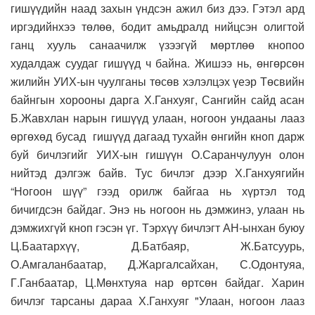
гишүүдийн наад захын үндсэн ажил биз дээ. Гэтэл ард
иргэдийнхээ төлөө, бодит амьдралд нийцсэн олигтой
ганц хууль санаачилж үзээгүй мөртлөө кнопоо
худалдаж суудаг гишүүд ч байна. Жишээ нь, өнгөрсөн
жилийн УИХ-ын чуулганы төсөв хэлэлцэх үеэр Төсвийн
байнгын хорооны дарга Х.Ганхуяг, Сангийн сайд асан
Б.Жавхлан нарын гишүүд улаан, ногоон ундааны лааз
өргөхөд бусад гишүүд дагаад тухайн өнгийн кноп дарж
буй бичлэгийг УИХ-ын гишүүн О.Саранчулуун олон
нийтэд дэлгэж байв. Тус бичлэг дээр Х.Ганхуягийн
“Ногоон шүү” гээд орилж байгаа нь хүртэл тод
бичигдсэн байдаг. Энэ нь ногоон нь дэмжинэ, улаан нь
дэмжихгүй кноп гэсэн үг. Тэрхүү бичлэгт АН-ынхан буюу
Ц.Баатархүү, Д.Батбаяр, Ж.Батсуурь,
О.Амгаланбаатар, Д.Жаргалсайхан, С.Одонтуяа,
Г.Ганбаатар, Ц.Мөнхтуяа нар өртсөн байдаг. Харин
бичлэг тарсаны дараа Х.Ганхуяг "Улаан, ногоон лааз