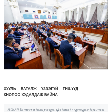
ХУУЛЬ БАТАЛЖ ҮЗЭЭГҮЙ ГИШҮҮД
КНОПОО ХУДАЛДАЖ БАЙНА
АНХААР! Та сэтгэгдэл бичихдээ хууль зүйн болон ёс суртахууныг баримтална