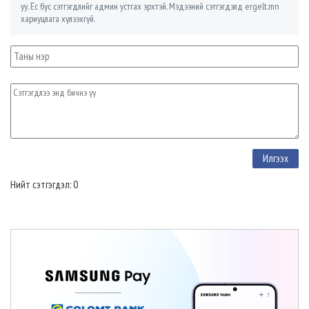
уу. Ёс бус сэтгэгдлийг админ устгах эрхтэй. Мэдээний сэтгэгдэлд ergelt.mn
хариуцлага хүлээхгүй.
Нийт сэтгэгдэл: 0