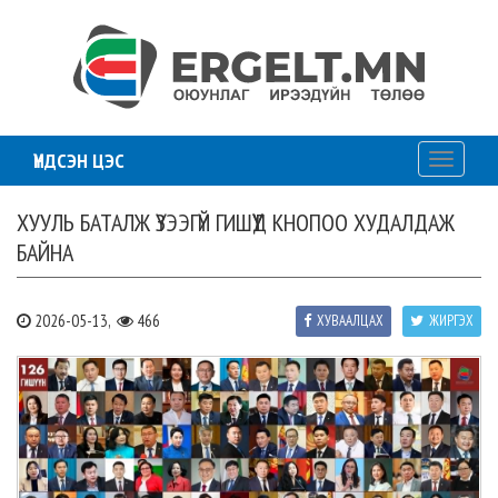
ҮНДСЭН ЦЭС
Toggle
navigati
ХУУЛЬ БАТАЛЖ ҮЗЭЭГҮЙ ГИШҮҮД КНОПОО ХУДАЛДАЖ
БАЙНА
2026-05-13,
466
ХУВААЛЦАХ
ЖИРГЭХ