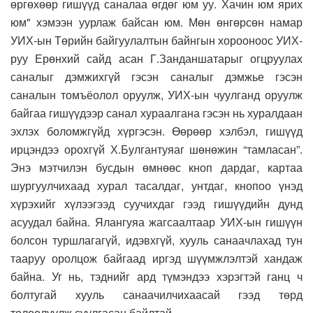
өргөхөөр гишүүд саналаа өгдөг юм уу. Хачин юм ярих
юм" хэмээн уурлаж байсан юм. Мөн өнгөрсөн намар
УИХ-ын Төрийн байгуулалтын байнгын хорооноос УИХ-
руу Ерөнхий сайд асан Г.Занданшатарыг огцруулах
саналыг дэмжихгүй гэсэн саналыг дэмжье гэсэн
саналын томъёолол оруулж, УИХ-ын чуулганд оруулж
байгаа гишүүдээр санал хураалгана гэсэн нь хуралдаан
эхлэх боломжгүйд хүргэсэн. Өөрөөр хэлбэл, гишүүд
ирцэндээ орохгүй Х.Булгантуяаг шөнөжин “тамласан”.
Энэ мэтчилэн бусдын өмнөөс кноп дардаг, картаа
шургуулчихаад хурал тасалдаг, унтдаг, кнопоо үнэд
хүрэхийг хүлээгээд суучихдаг гээд гишүүдийн дунд
асуудал байна. Ялангуяа жагсаалтаар УИХ-ын гишүүн
болсон туршлагагүй, идэвхгүй, хууль санаачлахад тун
тааруу оролцож байгаад иргэд шүүмжлэлтэй хандаж
байна. Уг нь, тэднийг ард түмэндээ хэрэгтэй ганц ч
болтугай хууль санаачилчихаасай гээд төрд
төлөөлүүлж суулгасан байлтай.