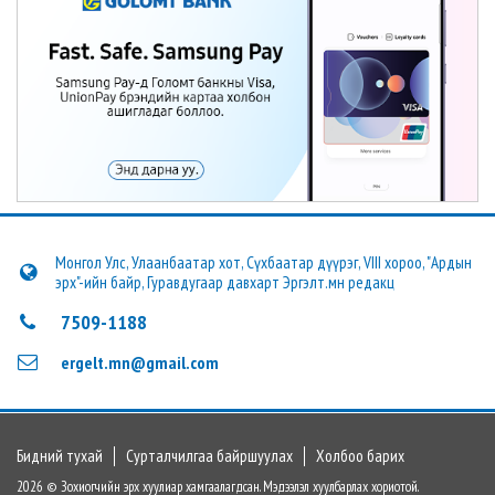
Монгол Улс, Улаанбаатар хот, Сүхбаатар дүүрэг, VIII хороо, "Ардын
эрх"-ийн байр, Гуравдугаар давхарт Эргэлт.мн редакц
7509-1188
ergelt.mn@gmail.com
Бидний тухай
Сурталчилгаа байршуулах
Холбоо барих
2026 © Зохиогчийн эрх хуулиар хамгаалагдсан. Мэдээлэл хуулбарлах хориотой.