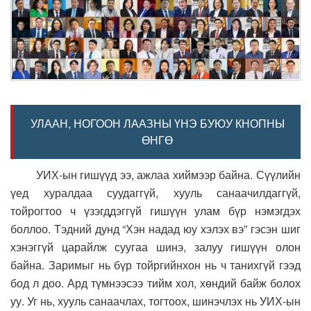
УЛААН, НОГООН ЛААЗНЫ ҮНЭ БУЮУ КНОПНЫ
ӨНГӨ
УИХ-ын гишүүд ээ, ажлаа хиймээр байна. Сүүлийн
үед хуралдаа суудаггүй, хууль санаачилдаггүй,
тойрогтоо ч үзэгддэггүй гишүүн улам бүр нэмэгдэх
боллоо. Тэдний дунд “Хэн надад юу хэлэх вэ” гэсэн шиг
хэнэггүй царайлж суугаа шинэ, залуу гишүүн олон
байна. Заримыг нь бүр тойргийнхон нь ч танихгүй гээд
бод л доо. Ард түмнээсээ тийм хол, хөндий байж болох
уу. Уг нь, хууль санаачлах, тогтоох, шинэчлэх нь УИХ-ын