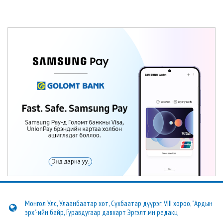
Монгол Улс, Улаанбаатар хот, Сүхбаатар дүүрэг, VIII хороо, "Ардын
эрх"-ийн байр, Гуравдугаар давхарт Эргэлт.мн редакц