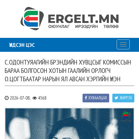
ҮНДСЭН ЦЭС
Toggle
navigati
С.ОДОНТУЯАГИЙН БРЭНДИЙН ХУВЦСЫГ КОМИССЫН
БАРАА БОЛГОСОН ХОТЫН ГААЛИЙН ОРЛОГЧ
О.ЦОГТБААТАР НАРЫН ЯЛ АВСАН ХЭРГИЙН ҮНЭН
2026-07-08,
4568
ХУВААЛЦАХ
ЖИРГЭХ