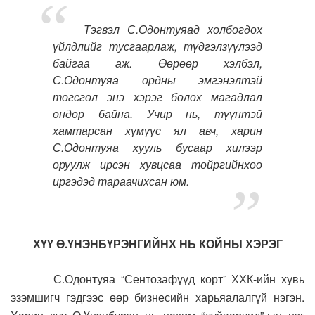
Тэгвэл С.Одонтуяад холбогдох
үйлдлийг тусгаарлаж, түдгэлзүүлээд
байгаа аж. Өөрөөр хэлбэл,
С.Одонтуяа ордны эмгэнэлтэй
төгсгөл энэ хэрэг болох магадлал
өндөр байна. Учир нь, түүнтэй
хамтарсан хүмүүс ял авч, харин
С.Одонтуяа хууль бусаар хилээр
оруулж ирсэн хувцсаа тойргийнхоо
иргэдэд тараачихсан юм.
ХҮҮ Ө.ҮНЭНБҮРЭНГИЙНХ НЬ КОЙНЫ ХЭРЭГ
С
.Одонтуяа “Сентозафүүд корт” ХХК-ийн хувь
эзэмшигч гэдгээс өөр бизнесийн харьяалалгүй нэгэн.