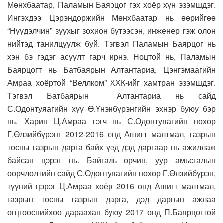
Мөнхбаатар, Паламын Баярцог гэх хоёр хүн эзэмшдэг.
Ингэхдээ Цэрэндоржийн Мөнхбаатар нь өөрийгөө
“Нүүдэлчин” зуухыг зохион бүтээсэн, инженер гэж олон
нийтэд танилцуулж буй. Тэгвэл Паламын Баярцог нь
хэн бэ гэдэг асуулт гарч ирнэ. Ноцтой нь, Паламын
Баярцогт нь Батбаярын Алтантариа, Цэнгэмаагийн
Амраа хоёртой “Веллком” ХХК-ийг хамтран эзэмшдэг.
Тэгвэл Батбаярын Алтантариа нь сайд
С.Одонтуяагийн хүү Ө.Үнэнбүрэнгийн эхнэр буюу бэр
нь. Харин Ц.Амраа гэгч нь С.Одонтуяагийн нөхөр
Г.Өлзийбүрэнг 2012-2016 онд Ашигт малтмал, газрын
тосны газрын дарга байх үед дэд даргаар нь ажиллаж
байсан цэрэг нь. Байгаль орчин, уур амьсгалын
өөрчлөлтийн сайд С.Одонтуяагийн нөхөр Г.Өлзийбүрэн,
түүний цэрэг Ц.Амраа хоёр 2016 онд Ашигт малтмал,
газрын тосны газрын дарга, дэд даргын ажлаа
өгцгөөснийхөө дараахан буюу 2017 онд П.Баярцогтой