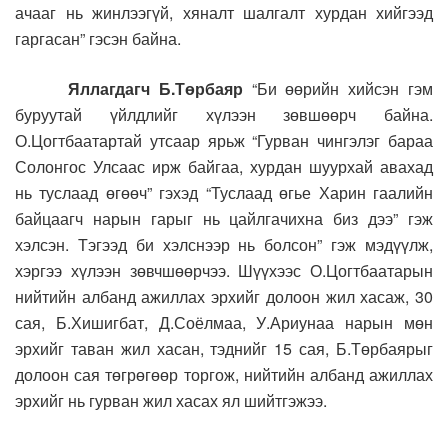
ачааг нь жинлээгүй, хяналт шалгалт хурдан хийгээд
гаргасан” гэсэн байна.
Яллагдагч Б.Төрбаяр
“Би өөрийн хийсэн гэм
буруутай үйлдлийг хүлээн зөвшөөрч байна.
О.Цогтбаатартай утсаар ярьж “Гурван чингэлэг бараа
Солонгос Улсаас ирж байгаа, хурдан шуурхай авахад
нь туслаад өгөөч” гэхэд “Туслаад өгье Харин гаалийн
байцаагч нарын гарыг нь цайлгачихна биз дээ” гэж
хэлсэн. Тэгээд би хэлснээр нь болсон” гэж мэдүүлж,
хэргээ хүлээн зөвчшөөрчээ. Шүүхээс О.Цогтбаатарын
нийтийн албанд ажиллах эрхийг долоон жил хасаж, 30
сая, Б.Хишигбат, Д.Соёлмаа, У.Ариунаа нарын мөн
эрхийг таван жил хасан, тэднийг 15 сая, Б.Төрбаярыг
долоон сая төгрөгөөр торгож, нийтийн албанд ажиллах
эрхийг нь гурван жил хасах ял шийтгэжээ.