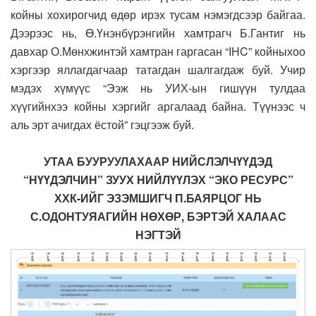
койны хохирогчид өдөр ирэх тусам нэмэгдсээр байгаа.
Дээрээс нь, Ө.Үнэнбүрэнгийн хамтрагч Б.Гантиг нь
давхар О.Мөнхжинтэй хамтран гаргасан “IHC” койныхоо
хэргээр яллагдагчаар татагдан шалгагдаж буй. Учир
мэдэх хүмүүс “Ээж нь УИХ-ын гишүүн тулдаа
хүүгийнхээ койны хэргийг аргалаад байна. Түүнээс ч
аль эрт ачигдах ёстой” гэцгээж буй.
УТАА БУУРУУЛАХААР НИЙСЛЭЛЧҮҮДЭД
“НҮҮДЭЛЧИН” ЗУУХ НИЙЛҮҮЛЭХ “ЭКО РЕСУРС”
ХХК-ИЙГ ЭЗЭМШИГЧ П.БАЯРЦОГ НЬ
С.ОДОНТУЯАГИЙН НӨХӨР, БЭРТЭЙ ХАЛААС
НЭГТЭЙ