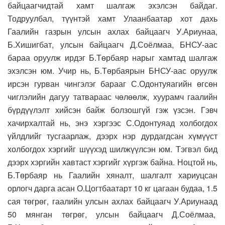
байцаагчидтай хамт шалгаж эхэлсэн байдаг.
Тодруулбал, түүнтэй хамт Улаанбаатар хот дахь
Гаалийн газрын улсын ахлах байцаагч У.Ариунаа,
Б.Хишигбат, улсын байцаагч Д.Соёлмаа, БНСУ-аас
бараа оруулж ирдэг Б.Төрбаяр нарыг хамтад шалгаж
эхэлсэн юм. Учир нь, Б.Төрбаярын БНСУ-аас оруулж
ирсэн гурван чингэлэг барааг С.Одонтуяагийн өгсөн
чиглэлийн дагуу татвараас чөлөөлж, хуурамч гаалийн
бүрдүүлэлт хийсэн байж болзошгүй гэж үзсэн. Гэвч
хачирхалтай нь, энэ хэргээс С.Одонтуяад холбогдох
үйлдлийг тусгаарлаж, дээрх нэр дурдагдсан хүмүүст
холбогдох хэргийг шүүхэд шилжүүлсэн юм. Тэгвэл бид
дээрх хэргийн хавтаст хэргийг хүргэж байна. Ноцтой нь,
Б.Төрбаяр нь Гаалийн хяналт, шалгалт хариуцсан
орлогч дарга асан О.Цогтбаатарт 10 кг цагаан будаа, 1.5
сая төгрөг, гаалийн улсын ахлах байцаагч У.Ариунаад
50 мянган төгрөг, улсын байцаагч Д.Соёлмаа,