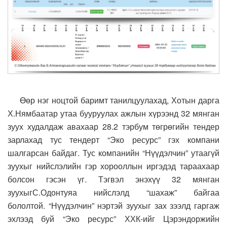
Ө
өр нэг ноцтой баримт танилцуулахад, Хотын дарга
Х.Нямбаатар утаа бууруулах ажлын хүрээнд 32 мянган
зуух худалдаж авахаар 28.2 тэрбум төгрөгийн тендер
зарлахад тус тендерт “Эко ресурс” гэх компани
шалгарсан байдаг. Тус компанийн “Нүүдэлчин” утаагүй
зуухыг нийслэлийн гэр хорооллын иргэдэд тараахаар
болсон гэсэн үг. Тэгвэл энэхүү 32 мянган
зуухыгС.Одонтуяа нийслэлд “шахаж” байгаа
бололтой.
“Нүүдэлчин” нэртэй зуухыг зах зээлд гаргаж
эхлээд буй “Эко ресурс” ХХК-ийг Цэрэндоржийн