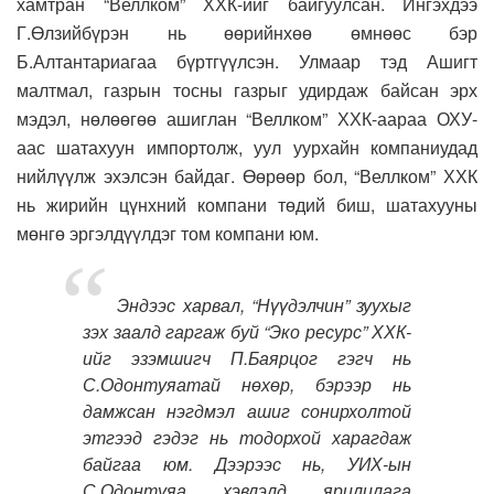
хамтран “Веллком” ХХК-ийг байгуулсан. Ингэхдээ
Г.Өлзийбүрэн нь өөрийнхөө өмнөөс бэр
Б.Алтантариагаа бүртгүүлсэн. Улмаар тэд Ашигт
малтмал, газрын тосны газрыг удирдаж байсан эрх
мэдэл, нөлөөгөө ашиглан “Веллком” ХХК-аараа ОХУ-
аас шатахуун импортолж, уул уурхайн компаниудад
нийлүүлж эхэлсэн байдаг. Өөрөөр бол, “Веллком” ХХК
нь жирийн цүнхний компани төдий биш, шатахууны
мөнгө эргэлдүүлдэг том компани юм.
Эндээс харвал, “Нүүдэлчин” зуухыг
зэх заалд гаргаж буй “Эко ресурс” ХХК-
ийг эзэмшигч П.Баярцог гэгч нь
С.Одонтуяатай нөхөр, бэрээр нь
дамжсан нэгдмэл ашиг сонирхолтой
этгээд гэдэг нь тодорхой харагдаж
байгаа юм. Дээрээс нь, УИХ-ын
С.Одонтуяа хэвлэлд ярилцлага