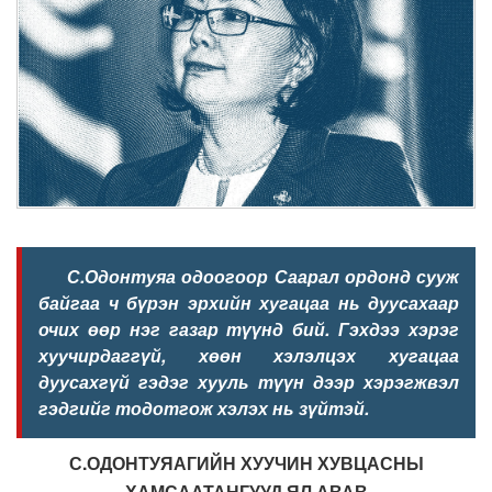
С.Одонтуяа одоогоор Саарал ордонд сууж
байгаа ч бүрэн эрхийн хугацаа нь дуусахаар
очих өөр нэг газар түүнд бий. Гэхдээ хэрэг
хуучирдаггүй, хөөн хэлэлцэх хугацаа
дуусахгүй гэдэг хууль түүн дээр хэрэгжвэл
гэдгийг тодотгож хэлэх нь зүйтэй.
С.ОДОНТУЯАГИЙН ХУУЧИН ХУВЦАСНЫ
ХАМСААТАНГУУД ЯЛ АВАВ