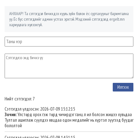
АНХААР! Та сэтгэгдэл бичихдээ хууль зүйн болон ёс суртахууныг баримтална
уу. Ёс бус сэтгэгдлийг админ устгах эрхтэй. Мэдээний сэтгэгдэлд ergelt.mn
хариуцлага хүлээхгүй.
Нийт сэтгэгдэл: 7
Сэтгэгдэл үлдээсэн: 2026-07-09 15:12:15
Зочин:
Улстөрд орох гэж төрд чичирдэг ганц л ил болсон жишээ хувьдаа
Тултал ашиглаж сүүлдээ явцдаа одон мeдалийг нь хүртэл зүүгээд буудаг
бололтой
Сэтгэгдэл үлдээсэн: 2026-07-09 14:31:15