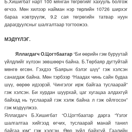
Б.Хишигбат нарт 100 мянган төгрөгийг хахууль болгож
өгчээ. Мөн хилээр найман нэр төрлийн 10726 ширхэг
бараа нэвтрүүлж, 9.2 сая төгрөгийн татвар нуун
дарагдуулсныг шалгалтаар тогтоожээ.
МЭДҮҮЛЭГ.
Яллагдагч О.Цогтбаатар
“Би өөрийн
гэм буруутай
үйлдлийг хүлээн зөвшөөрч байна. Б.Төрбаяр дугтуйтай
мөнгө өгсөн. Гэхдээ “Баярын бэлэг шүү” гэж хэлсэн
санагдаж байна. Мөн тэрбээр “Наадах чинь сайн будаа
шүү, өөрөө идээрэй. Чингэлэг ирж байгаа туслаарай”
гэж хэлсэн. Би хурдан шуурхай, цаг хугацаа алдахгүй
байхад нь туслаарай гэж хэлж байна л гэж ойлгосон”
гэж мэдүүлжээ.
Яллагдагч Б.Хишигбат “О.Цогтбаатар дарга “Үзлэг
шалгалтаа хийгээд өгчих, туслаарай манай танил
байгаа юм” гэж хэлсэн. Өөр зүйл байхгүй. Гаалийн