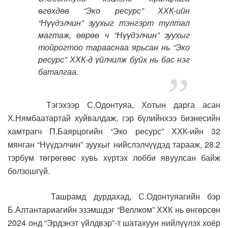
өгөхдөө “Эко ресурс” ХХК-ийн
“Нүүдэлчин” зуухыг тэнгэрт тултал
магтаж, өөрөө ч “Нүүдэлчин” зуухыг
тойрогтоо тарааснаа ярьсан нь “Эко
ресурс” ХХК-д үйлчилж буйх нь бас нэг
баталгаа.
Тэгэхээр С.Одонтуяа, Хотын дарга асан
Х.Нямбаатартай хуйвалдаж, гэр бүлийнхээ бизнесийн
хамтрагч П.Баярцогийн “Эко ресурс” ХХК-ийн 32
мянган “Нүүдэлчин” зуухыг нийслэлчүүдэд тарааж, 28.2
тэрбум төгрөгөөс хувь хүртэх лобби явуулсан байж
болзошгүй.
Ташрамд дурдахад, С.Одонтуяагийн бэр
Б.Алтантариагийн эзэмшдэг “Веллком” ХХК нь өнгөрсөн
2024 онд “Эрдэнэт үйлдвэр”-т шатахуун нийлүүлэх хоёр