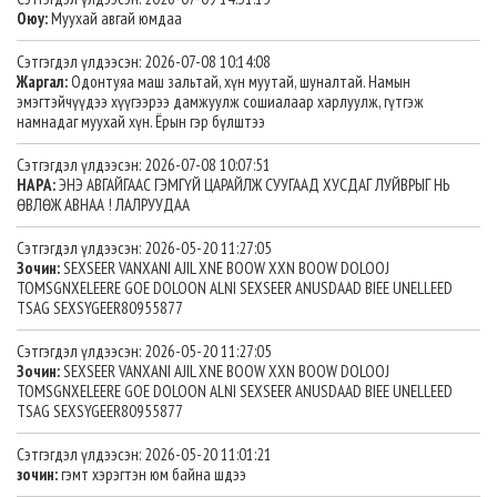
Оюу:
Муухай авгай юмдаа
Сэтгэгдэл үлдээсэн: 2026-07-08 10:14:08
Жаргал:
Одонтуяа маш зальтай, хүн муутай, шуналтай. Намын
эмэгтэйчүүдээ хүүгээрээ дамжуулж сошиалаар харлуулж, гүтгэж
намнадаг муухай хүн. Ёрын гэр бүлштээ
Сэтгэгдэл үлдээсэн: 2026-07-08 10:07:51
НАРА:
ЭНЭ АВГАЙГААС ГЭМГҮЙ ЦАРАЙЛЖ СУУГААД ХУСДАГ ЛУЙВРЫГ НЬ
ӨВЛӨЖ АВНАА ! ЛАЛРУУДАА
Сэтгэгдэл үлдээсэн: 2026-05-20 11:27:05
Зочин:
SEXSEER VANXANI AJIL XNE BOOW XXN BOOW DOLOOJ
TOMSGNXELEERE GOE DOLOON ALNI SEXSEER ANUSDAAD BIEE UNELLEED
TSAG SEXSYGEER80955877
Сэтгэгдэл үлдээсэн: 2026-05-20 11:27:05
Зочин:
SEXSEER VANXANI AJIL XNE BOOW XXN BOOW DOLOOJ
TOMSGNXELEERE GOE DOLOON ALNI SEXSEER ANUSDAAD BIEE UNELLEED
TSAG SEXSYGEER80955877
Сэтгэгдэл үлдээсэн: 2026-05-20 11:01:21
зочин:
гэмт хэрэгтэн юм байна шдээ