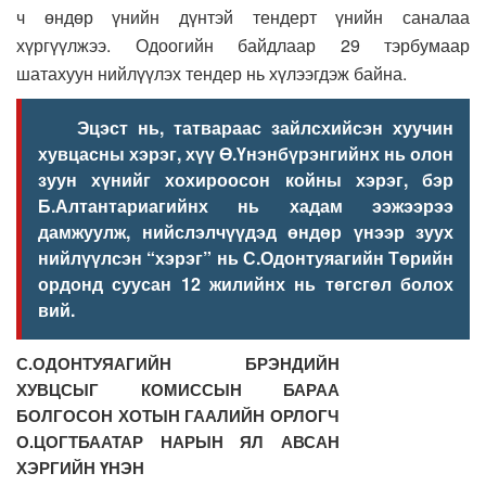
ч өндөр үнийн дүнтэй тендерт үнийн саналаа
хүргүүлжээ. Одоогийн байдлаар 29 тэрбумаар
шатахуун нийлүүлэх тендер нь хүлээгдэж байна.
Эцэст нь, татвараас зайлсхийсэн хуучин
хувцасны хэрэг, хүү Ө.Үнэнбүрэнгийнх нь олон
зуун хүнийг хохироосон койны хэрэг, бэр
Б.Алтантариагийнх нь хадам ээжээрээ
дамжуулж, нийслэлчүүдэд өндөр үнээр зуух
нийлүүлсэн “хэрэг” нь С.Одонтуяагийн Төрийн
ордонд суусан 12 жилийнх нь төгсгөл болох
вий.
С.ОДОНТУЯАГИЙН БРЭНДИЙН
ХУВЦСЫГ КОМИССЫН БАРАА
БОЛГОСОН ХОТЫН ГААЛИЙН ОРЛОГЧ
О.ЦОГТБААТАР НАРЫН ЯЛ АВСАН
ХЭРГИЙН ҮНЭН