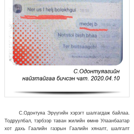
С
.Одонтуяа Эрүүгийн хэрэгт шалгагдаж байлаа.
Тодруулбал, тэрбээр таван жилийн өмнө Улаанбаатар
хот дахь Гаалийн газрын Гаалийн хяналт, шалгалт