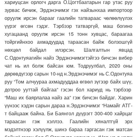
хариуцсан орлогч дарга О.Цогтбаатарын гар утас руу
зурвас бичиж, Эрдэнэчимэг гэх найзынхаа импортоор
оруулж ирсэн барааг гаалийн татвараас чөлөөлүүлэх
үүрэг өгсөн гэдэг. Тэрбээр татваргүй, маш богино
хугацаанд оруулж ирсэн 15 тонн хувцас, бараагаа
тойргийнхоо ахмадуудад тараасан байж болзошгүй
нөхцөл байдал илэрсэн. Шалгалтын явцад
С.Одонтуяагийн найз Эрдэнэчимэгтэйгээ бичсэн вибер
чат нь ил болж байсан юм. Тодруулбал, 2020 оны
дөрөвдүгээр сарын 10-нд н.Эрдэнэчимэг нь С.Одонтуяа
руу “Том алчуураа ахмадууддаа өгвөл зүгээр байх шүү,
дотроо ууттай байгаа” гэсэн бол хариуд нь тэрбээр
“Маш их баярлалаа найз аа” гэж бичсэн байдаг. Харин
үүнээс хэдэн сарын дараа н.Эрдэнэчимэг “Намайг АТГ-
т байцааж байна. Би Баянгол дүүрэгт 300-400 хайрцаг
тараасан гэж хэллээ. Гаалийн хяналтгүй эрх
мэдэлтнээр хэлүүлж, шинэ бараа гаргасан гэж матсан