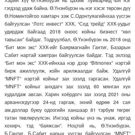
Харин хүү Ө.Үнэнбүрэн нь цахим “луйварчид”-ын нэг
гэгдээд удаж байна. Ө.Үнэнбүрэн нь нэг хэсэг төрсөн дүү
Ө.Номинтойгоо хамтарч ээж С.Одонтуяагийнхаа үүсгэн
байгуулсан “Лотс инвест” ХХК, “Сод трейд” ХХК-уудыг
удирдаж байгаад 2018 оноос койны бизнест “хөл
тавьсан” байдаг. Тодруулбал, Ө.Үнэнбүрэн нь 2018 онд
“Бит мон экс” ХХК-ийг Баярмагнайн Гантиг, Базарын
Сабит нартай хамтран байгуулсан байдаг. Тэд эхлээд
“Бит мон экс” ХХК-ийнхаа нэр дээр “Bitmonex” нэртэй
бирж ажиллуулж, койн арилжаалдаг байж. Удалгүй
“MNFT” нэртэй койныг зах зээлд гаргасан. Удалгүй
“МNFT” койныг анхдагч зах зээлд 60 мянган хүн
худалдаж авсан. Харин хоёрдогч зах зээлд 2021 оны
арваннэгдүгээр 24-нд гаргаж, эхний өдрөө 24 сая
ам.доллар буюу одоогийн ханшаар 81 тэрбум төгрөг
татан төвлөрүүлсэн. Ингээд койны үнэ нь унаж, иргэд
хохирч, тэд “баяжсан”. Ноцтой нь, Ө.Үнэнбүрэн,
Б.Гантиг, Б.Сабит нарын үүсгэн байгуулсан “MNFT”