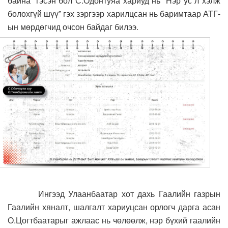
байна” гэсэн бол С.Одонтуяа хариуд нь “Нэр ус л хэлж
болохгүй шүү” гэх зэргээр харилцсан нь баримтаар АТГ-
ын мөрдөгчид очсон байдаг билээ.
И
нгээд Улаанбаатар хот дахь Гаалийн газрын
Гаалийн хяналт, шалгалт хариуцсан орлогч дарга асан
О.Цогтбаатарыг ажлаас нь чөлөөлж, нэр бүхий гаалийн