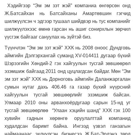
Хэдийгээр “Эм эм зэт жэй” компаниа өнгөрсөн онд
Ж.Батсайхан нь Батсайханы Амартөвшин гэгчид
шилжүүлсэн ч эдгээр тушаал шийдвэр нь тус компанийг
шилжүүлэхээс өмнө гарсан нь ашиг сонирхлын зөрчил
үүсгэж байгааг сануулах нь зүйтэй биз.
Түүнчлэн “Эм эм зэт жэй” ХХК нь 2008 оноос Дундговь
аймгийн Дэлгэрхангай суманд XV-014411 дугаар бүхий
Шэрээгийн Хөндий-2 гэх хайгуулын тусгай зөвшөөрөл
эзэмшиж байгаад 2011 онд цуцлагдсан байдаг. Мөн “Эм
эм зэт жэй” ХХК нь Дорноговь аймгийн Даланжаргалан
сумын нутаг дахь 406.46 га газар бүхий нүүрсний
хайгуулын тусгай зөвшөөрлийг эзэмшиж байсан.
Улмаар 2010 оны арванхоёрдугаар сарын 15-нд уг
тусгай зөвшөөрлөө “Улаан хэцийн шанд” ХХК гэх 100
хувийн гаднын хөрөнгө оруулалттай компанид
худалдсан баримт байна. Ингээд үзвэл ганзагын
наймаанаас эхлүүлсэн бизнесээ Ж.Бат-Эрдэнэ төрд