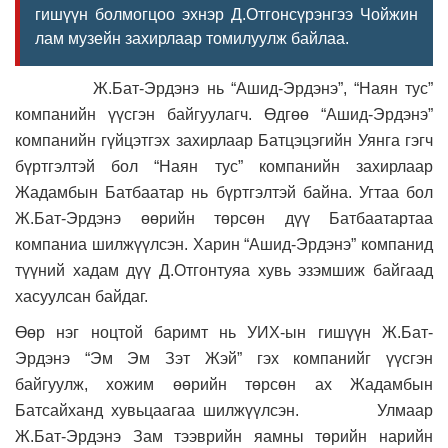
гишүүн болмогцоо эхнэр Д.Отгонсүрэнгээ Чойжин
лам музейн захирлаар томилуулж байлаа.
Ж.Бат-Эрдэнэ нь “Ашид-Эрдэнэ”, “Наян тус”
компанийн үүсгэн байгуулагч. Өдгөө “Ашид-Эрдэнэ”
компанийн гүйцэтгэх захирлаар Батцэцэгийн Уянга гэгч
бүртгэлтэй бол “Наян тус” компанийн захирлаар
Жадамбын Батбаатар нь бүртгэлтэй байна. Угтаа бол
Ж.Бат-Эрдэнэ өөрийн төрсөн дүү Батбаатартаа
компаниа шилжүүлсэн. Харин “Ашид-Эрдэнэ” компанид
түүний хадам дүү Д.Отгонтуяа хувь эзэмшиж байгаад
хасуулсан байдаг.
Өөр нэг ноцтой баримт нь УИХ-ын гишүүн Ж.Бат-
Эрдэнэ “Эм Эм Зэт Жэй” гэх компанийг үүсгэн
байгуулж, хожим өөрийн төрсөн ах Жадамбын
Батсайханд хувьцаагаа шилжүүлсэн. Улмаар
Ж.Бат-Эрдэнэ Зам тээврийн яамны төрийн нарийн