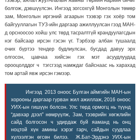
тээвэр, аялал жуулчлалын яамны Төрийн нарийн бичиг
болгож, дэвшүүлсэн. Ингээд зогсохгүй Монголын төмөр
зам, Монголын иргэний агаарын тээвэр гэх хоёр том
байгууллагын ТУЗ-ийн даргаар ажиллуулсан гээд МАН-
д орсноосоо хойш улс төрд тасралтгүй крандуулагсдын
нэг байсаар ирсэн гэсэн үг. Тэрбээр албан тушаалд
очих бүртээ тендер будлиулсан, бусдад давуу эрх
олгосон, цавчаа хийсэн гэх мэт асуудлуудад
орооцолддог ч тэгсгээд намждаг байснаас нь харахад
том артай явж ирсэн гэмээр.
Ингээд 2013 оноос Булган аймгийн МАН-ын
хорооны даргаар гурван жил ажиллаж, 2016 оноос
УИХ-ын гишүүн болсон. Улс төрд ормогц нь түүнд
“давхар дээл” нөмрүүлж, Зам, тээврийн хөгжлийн
сайд болгосон ч удирдаж буй яаманд нь онц
ноцтой хүн амины хэрэг гарч, сайдын суудлаа
хүлээлгэн өгсөн билээ. Ж.Бат-Эрдэнэ УИХ-ын