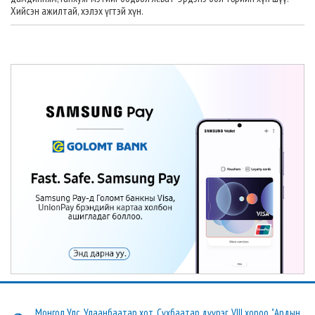
Хийсэн ажилтай, хэлэх үгтэй хүн.
Монгол Улс, Улаанбаатар хот, Сүхбаатар дүүрэг, VIII хороо, "Ардын