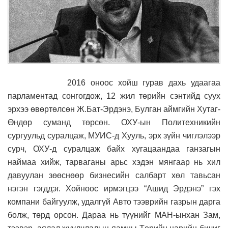
2016 оноос хойш гурав дахь удаагаа
парламентад сонгогдож, 12 жил төрийн сэнтийд суух
эрхээ өвөртөлсөн Ж.Бат-Эрдэнэ, Булган аймгийн Хутаг-
Өндөр суманд төрсөн. ОХУ-ын Политехникийн
сургуульд суралцаж, МУИС-д Хууль, эрх зүйн чиглэлээр
сурч, ОХУ-д суралцаж байх хугацаандаа ганзагын
наймаа хийж, тарваганы арьс хэдэн мянгаар нь хил
давуулан зөөснөөр бизнесийн салбарт хөл тавьсан
нэгэн гэгддэг. Хойноос ирмэгцээ “Ашид Эрдэнэ” гэх
компани байгуулж, удалгүй Авто тээврийн газрын дарга
болж, төрд орсон. Дараа нь түүнийг МАН-ынхан Зам,