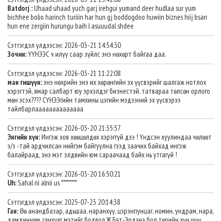
Batdorj :
Uhaad uhaad yuch garj irehgui yumand deer hudlaa sur yum
bichhee bolio harinch turiiin har hun gj boddogdoo huwiin biznes hiij bsan
hun ene zergiin hurungu baih l asuuudal shdee
Сэтгэгдэл үлдээсэн: 2026-03-21 14:54:30
Зочин:
ҮҮНЭЭС ч илүү саар зүйлс энэ нөхөрт байгаа даа.
Сэтгэгдэл үлдээсэн: 2026-03-21 11:22:08
ман гишүүн:
энэ нөхрийн энэ их хөрөнгийн эх үүсвэрийг шалгаж нотлох
хэрэгтэй, ямар салбарт юу эрхэлдэг бизнестэй, татвараа төлсөн орлого
мөн эсэх???? СҮНЭЭгийн тамхины цэгийн мэдээний эх үүсвэрээ
тайлбарлаааааааааааааа
Сэтгэгдэл үлдээсэн: 2026-03-20 21:35:57
Энгийн хүн:
Ингэж хов хөөцөлдөх хэрэггүй дээ ! Үндсэн хуулиндаа чөлөөт
э/з -тай ардчилсан нийгэм байгуулна гээд заачих байхад ингэж
балайраад, энэ мэт элдвийн юм сараачаад байх нь утгагүй !
Сэтгэгдэл үлдээсэн: 2026-03-20 16:50:21
Uh:
Sahal ni alnii us ********
Сэтгэгдэл үлдээсэн: 2025-07-23 20:14:38
Ган:
Өө анандбазар, адьшаа, наранхүү, цэрэнпунцаг, номин, ундрам, нара,
дамдинням, ганхуяг мэтийг бодвол Ж.Бат-Эрдэнэ бол төрийн хүн шүү.