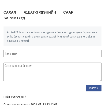
САХАЛ Ж.БАТ-ЭРДЭНИЙН СААР
БАРИМТУУД
АНХААР! Та сэтгэгдэл бичихдээ хууль зүйн болон ёс суртахууныг баримтална
уу. Ёс бус сэтгэгдлийг админ устгах эрхтэй. Мэдээний сэтгэгдэлд ergelt.mn
хариуцлага хүлээхгүй.
Нийт сэтгэгдэл: 6
Сэтгэгдэл үлдээсэн: 2026-05-12 13:42:08