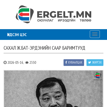
ҮНДСЭН ЦЭС
Toggle
navigati
САХАЛ Ж.БАТ-ЭРДЭНИЙН СААР БАРИМТУУД
2026-05-16,
2330
ХУВААЛЦАХ
ЖИРГЭХ