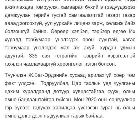
ажиллахдаа томруулж, хамаарал бүхий этгээдүүдээрээ
дамжуулан төрийн тусгай хамгаалалттай газарт газар
аваад зогсохгүй, уул уурхайн лиценз зарж, хөлжиж байз
болзошгүй байна. Өөрөөр хэлбэл, тэрбээр өдгөө Их
хуралд тэрбумаар үнэлэгдэх орон сууцтай, хагас
тэрбумаар үнэлэгдэх мал аж ахуй, хурдан удмын
адуутай, 335 сая төгрөгийн тээврийн хэрэгсэлтэй
гэхчлэн чамлахааргүй хөрөнгөлөг нэгэн болсон.
Түүнчлэн Ж.Бат-Эрдэнийн хусаад арилахгүй хоёр том
факт үлдсэн. Тодруулбал, Цар тахлын үед чуулганы
цахим хуралдаанд дотуур хувцастайгаа сууж, олны
өмнө бандааштайгаа гүйсэн. Мөн 2020 оны сонгуулиар
гэр бүлээс гадуурх харилцаа үүсгэсэн зураг нь олны
өмнө дэлгэгдсэн нь дуулиан тарьж байлаа.