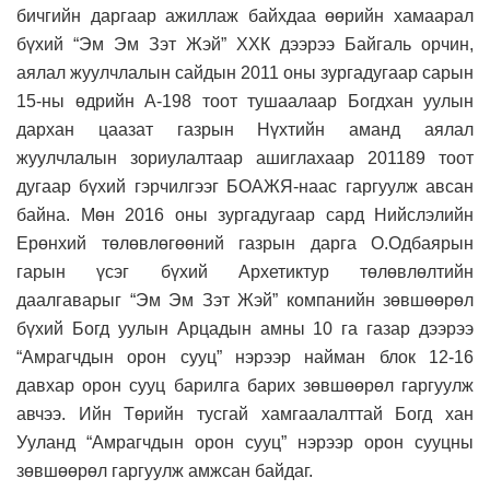
бичгийн даргаар ажиллаж байхдаа өөрийн хамаарал
бүхий “Эм Эм Зэт Жэй” ХХК дээрээ Байгаль орчин,
аялал жуулчлалын сайдын 2011 оны зургадугаар сарын
15-ны өдрийн А-198 тоот тушаалаар Богдхан уулын
дархан цаазат газрын Нүхтийн аманд аялал
жуулчлалын зориулалтаар ашиглахаар 201189 тоот
дугаар бүхий гэрчилгээг БОАЖЯ-наас гаргуулж авсан
байна. Мөн 2016 оны зургадугаар сард Нийслэлийн
Ерөнхий төлөвлөгөөний газрын дарга О.Одбаярын
гарын үсэг бүхий Архетиктур төлөвлөлтийн
даалгаварыг “Эм Эм Зэт Жэй” компанийн зөвшөөрөл
бүхий Богд уулын Арцадын амны 10 га газар дээрээ
“Амрагчдын орон сууц” нэрээр найман блок 12-16
давхар орон сууц барилга барих зөвшөөрөл гаргуулж
авчээ. Ийн Төрийн тусгай хамгаалалттай Богд хан
Ууланд “Амрагчдын орон сууц” нэрээр орон сууцны
зөвшөөрөл гаргуулж амжсан байдаг.