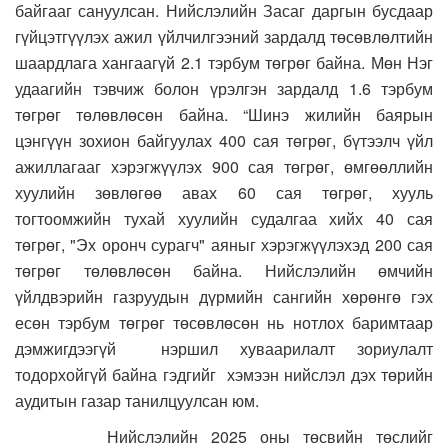
байгааг сануулсан. Нийслэлийн Засаг даргын бусдаар
гүйцэтгүүлэх ажил үйлчилгээний зардалд төсөвлөлтийн
шаардлага хангаагүй 2.1 тэрбум төгрөг байна. Мөн Нэг
удаагийн тэвчиж болон үрэлгэн зардалд 1.6 тэрбум
төгрөг төлөвлөсөн байна. “Шинэ жилийн баярын
цэнгүүн зохион байгуулах 400 сая төгрөг, бүтээлч үйл
ажиллагааг хэрэгжүүлэх 900 сая төгрөг, өмгөөллийн
хуулийн зөвлөгөө авах 60 сая төгрөг, хууль
тогтоомжийн тухай хуулийн судалгаа хийх 40 сая
төгрөг, "Эх оронч сурагч" аяныг хэрэгжүүлэхэд 200 сая
төгрөг төлөвлөсөн байна. Нийслэлийн өмчийн
үйлдвэрийн газруудын дүрмийн сангийн хөрөнгө гэх
есөн тэрбум төгрөг төсөвлөсөн нь нотлох баримтаар
дэмжигдээгүй нэршил хуваарилалт зориулалт
тодорхойгүй байна гэдгийг хэмээн нийслэл дэх төрийн
аудитын газар танилцуулсан юм.
Нийслэлийн 2025 оны төсвийн төслийг