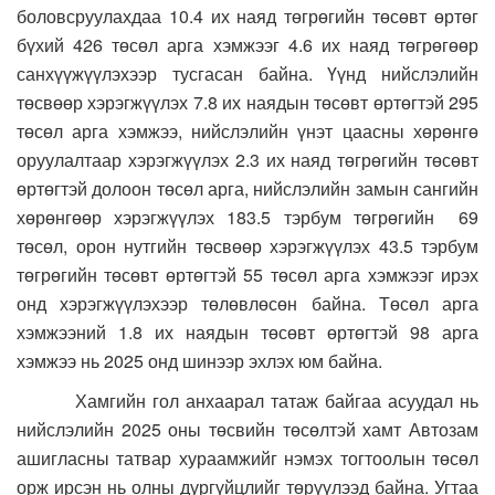
боловсруулахдаа 10.4 их наяд төгрөгийн төсөвт өртөг
бүхий 426 төсөл арга хэмжээг 4.6 их наяд төгрөгөөр
санхүүжүүлэхээр тусгасан байна. Үүнд нийслэлийн
төсвөөр хэрэгжүүлэх 7.8 их наядын төсөвт өртөгтэй 295
төсөл арга хэмжээ, нийслэлийн үнэт цаасны хөрөнгө
оруулалтаар хэрэгжүүлэх 2.3 их наяд төгрөгийн төсөвт
өртөгтэй долоон төсөл арга, нийслэлийн замын сангийн
хөрөнгөөр хэрэгжүүлэх 183.5 тэрбум төгрөгийн 69
төсөл, орон нутгийн төсвөөр хэрэгжүүлэх 43.5 тэрбум
төгрөгийн төсөвт өртөгтэй 55 төсөл арга хэмжээг ирэх
онд хэрэгжүүлэхээр төлөвлөсөн байна. Төсөл арга
хэмжээний 1.8 их наядын төсөвт өртөгтэй 98 арга
хэмжээ нь 2025 онд шинээр эхлэх юм байна.
Хамгийн гол анхаарал татаж байгаа асуудал нь
нийслэлийн 2025 оны төсвийн төсөлтэй хамт Автозам
ашигласны татвар хураамжийг нэмэх тогтоолын төсөл
орж ирсэн нь олны дургүйцлийг төрүүлээд байна. Угтаа