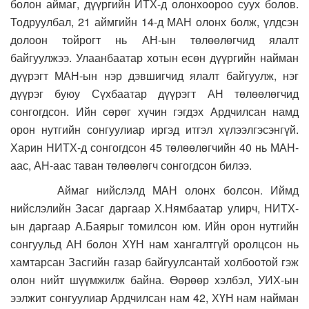
болон аймаг, дүүргийн ИТХ-д олонхоороо суух болов.
Тодруулбал, 21 аймгийн 14-д МАН олонх болж, үлдсэн
долоон тойрогт нь АН-ын төлөөлөгчид ялалт
байгуулжээ. Улаанбаатар хотын есөн дүүргийн найман
дүүрэгт МАН-ын нэр дэвшигчид ялалт байгуулж, нэг
дүүрэг буюу Сүхбаатар дүүрэгт АН төлөөлөгчид
сонгогдсон. Ийн сөрөг хүчин гэгдэх Ардчилсан намд
орон нутгийн сонгуулиар иргэд итгэл хүлээлгэсэнгүй.
Харин НИТХ-д сонгогдсон 45 төлөөлөгчийн 40 нь МАН-
аас, АН-аас таван төлөөлөгч сонгогдсон билээ.
Аймаг нийслэлд МАН олонх болсон. Иймд
нийслэлийн Засаг даргаар Х.Нямбаатар улирч, НИТХ-
ын даргаар А.Баярыг томилсон юм. Ийн орон нутгийн
сонгуульд АН болон ХҮН нам хангалтгүй оролцсон нь
хамтарсан Засгийн газар байгуулсантай холбоотой гэж
олон нийт шүүмжилж байна. Өөрөөр хэлбэл, УИХ-ын
ээлжит сонгуулиар Ардчилсан нам 42, ХҮН нам найман