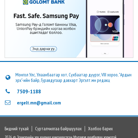
Монгол Улс, Улаанбаатар хот, Сүхбаатар дүүрэг, VIII хороо, "Ардын
эрх"-ийн байр, Гуравдугаар давхарт Эргэлт.мн редакц
7509-1188
ergelt.mn@gmail.com
Бидний тухай
Сурталчилгаа байршуулах
Холбоо барих
2026 © Зохиогчийн эрх хуулиар хамгаалагдсан. Мэдээлэл хуулбарлах хориотой.