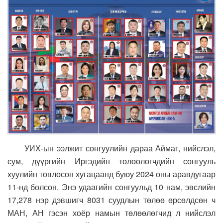
УИХ-ын ээлжит сонгуулийн дараа Аймаг, нийслэл,
сум, дүүргийн Иргэдийн төлөөлөгчдийн сонгууль
хуулийн товлосон хугацаанд буюу 2024 оны аравдугаар
11-нд болсон. Энэ удаагийн сонгуульд 10 нам, эвслийн
17,278 нэр дэвшигч 8031 суудлын төлөө өрсөлдсөн ч
МАН, АН гэсэн хоёр намын төлөөлөгчид л нийслэл