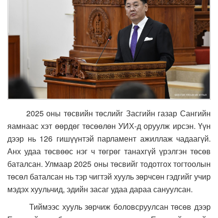
2025 оны төсвийн төслийг Засгийн газар Сангийн
яамнаас хэт өөрдөг төсөөлөн УИХ-д оруулж ирсэн. Үүн
дээр нь 126 гишүүнтэй парламент ажиллаж чадаагүй.
Анх удаа төсвөөс нэг ч төгрөг танахгүй үрэлгэн төсөв
баталсан. Улмаар 2025 оны төсвийг тодотгох тогтоолын
төсөл баталсан нь тэр чигтэй хууль зөрчсөн гэдгийг учир
мэдэх хуульчид, эдийн засаг удаа дараа сануулсан.
Тиймээс хууль зөрчиж боловсруулсан төсөв дээр