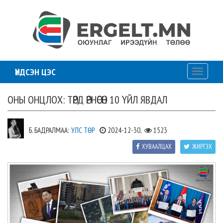
ҮНДСЭН ЦЭС
Toggle
navigati
ОНЫ ОНЦЛОХ: ТӨРД ӨРНӨСӨН 10 ҮЙЛ ЯВДАЛ
Б. БАДРАЛМАА:
УЛС ТӨР
2024-12-30,
1523
ХУВААЛЦАХ
ЖИРГЭХ