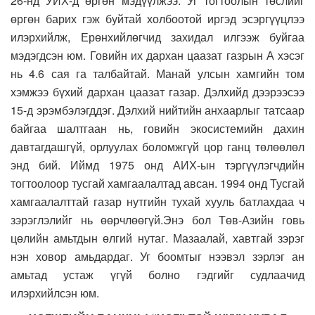
26-нд УИХ-д өргөн мэдүүлжээ. Уг тогтоолын төслийг
өргөн барих гэж буйтай холбоотой иргэд эсэргүүцлээ
илэрхийлж, Ерөнхийлөгчид захидал илгээж буйгаа
мэдэгдсэн юм. Говийн их дархан цаазат газрын А хэсэг
нь 4.6 сая га талбайтай. Манай улсын хамгийн том
хэмжээ бүхий дархан цаазат газар. Дэлхийд дээрээсээ
15-д эрэмбэлэгддэг. Дэлхий нийтийн анхаарлыг татсаар
байгаа шалтгаан нь, говийн экосистемийн дахин
давтагдашгүй, орлуулах боломжгүй цор ганц төлөөлөл
энд бий. Иймд 1975 онд АИХ-ын тэргүүлэгчдийн
тогтоолоор тусгай хамгаалалтад авсан. 1994 онд Тусгай
хамгаалалттай газар нутгийн тухай хууль батлахдаа ч
зэрэглэлийг нь өөрчлөөгүй.Энэ бол Төв-Азийн говь
цөлийн амьтдын өлгий нутаг. Мазаалай, хавтгай зэрэг
нэн ховор амьдардаг. Уг боомтыг нээвэл зэрлэг ан
амьтад устаж үгүй болно гэдгийг судлаачид
илэрхийлсэн юм.