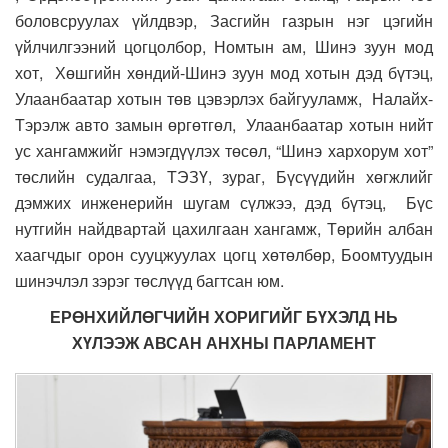
боловсруулах үйлдвэр, Засгийн газрын нэг цэгийн
үйлчилгээний цогцолбор, Номтын ам, Шинэ зуун мод
хот, Хөшгийн хөндий-Шинэ зуун мод хотын дэд бүтэц,
Улаанбаатар хотын төв цэвэрлэх байгууламж, Налайх-
Тэрэлж авто замын өргөтгөл, Улаанбаатар хотын нийт
ус хангамжийг нэмэгдүүлэх төсөл, “Шинэ хархорум хот”
төслийн судалгаа, ТЭЗҮ, зураг, Бүсүүдийн хөгжлийг
дэмжих инженерийн шугам сүлжээ, дэд бүтэц, Бүс
нутгийн найдвартай цахилгаан хангамж, Төрийн албан
хаагчдыг орон сууцжуулах цогц хөтөлбөр, Боомтуудын
шинэчлэл зэрэг төслүүд багтсан юм.
ЕРӨНХИЙЛӨГЧИЙН ХОРИГИЙГ БҮХЭЛД НЬ
ХҮЛЭЭЖ АВСАН АНХНЫ ПАРЛАМЕНТ