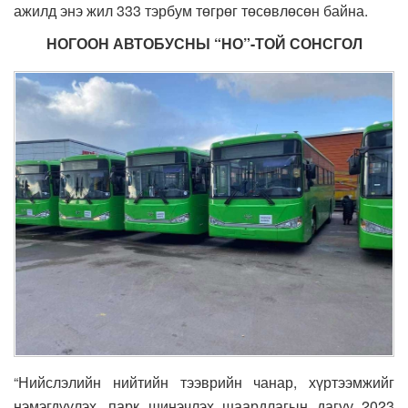
ажилд энэ жил 333 тэрбум төгрөг төсөвлөсөн байна.
НОГООН АВТОБУСНЫ “НО”-ТОЙ СОНСГОЛ
“Нийслэлийн нийтийн тээврийн чанар, хүртээмжийг
нэмэгдүүлэх, парк шинэчлэх шаардлагын дагуу 2023