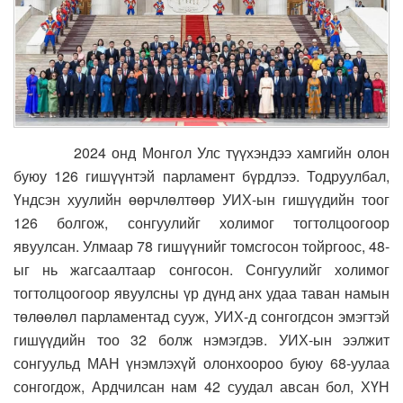
2024 онд Монгол Улс түүхэндээ хамгийн олон
буюу 126 гишүүнтэй парламент бүрдлээ. Тодруулбал,
Үндсэн хуулийн өөрчлөлтөөр УИХ-ын гишүүдийн тоог
126 болгож, сонгуулийг холимог тогтолцоогоор
явуулсан. Улмаар 78 гишүүнийг томсгосон тойргоос, 48-
ыг нь жагсаалтаар сонгосон. Сонгуулийг холимог
тогтолцоогоор явуулсны үр дүнд анх удаа таван намын
төлөөлөл парламентад сууж, УИХ-д сонгогдсон эмэгтэй
гишүүдийн тоо 32 болж нэмэгдэв. УИХ-ын ээлжит
сонгуульд МАН үнэмлэхүй олонхоороо буюу 68-уулаа
сонгогдож, Ардчилсан нам 42 суудал авсан бол, ХҮН