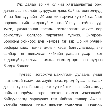
Улс даяар эрчим хүчний хязгаарлалтад орж,
дачигнасан өвлийг зутруухан давж байна, монголчууд.
Угтаа бол сүүлийн 20-иод жил эрчим хүчний салбарт
өөрчлөлт хийж чадаагүй Монгол Улс үнэнтэйгээ нүүр
тулж, цахилгаанаа тасалж, хязгаарлалт хийхээ өөр
сонголтгүй болтлоо тартагтаа тулжээ. Өнгөрсөн
борооны хойноос цув нөмрөв гэгчээр Эрчим хүчний
реформ хийх шинэ ажлын хэсэг байгуулагдаад энэ
салбарт яг шинэчлэл хийхийн даваан дээр хот
хөдөөгүй цахилгааны хязгаарлалтад орж, лаа шүдэнз
бэлдэх боллоо.
Түүгээрч зогсохгүй цахилгаан, дулааны үнийг
шатлалтай нэмж, аж ахуйн нэгж, иргэд бүсээ чангалах
дээрээ хүрэв. Гэтэл эрчим хүчний шинэчлэлийн ажилд
найман тэрбум төгрөг зөвхөн хэвлэл мэдээллийн
байгууллагад зарцуулах гэж байгаа талаар Ажлын
хэсгийн гишүүн, УИХ-д шинээр сонгогдон С.Цэнгүүн