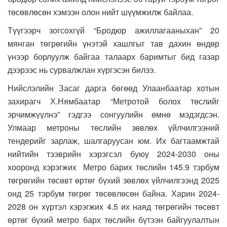
төсөвлөсөн хэмээн олон нийт шүүмжилж байлаа.
Түүгээрч зогсохгүй “Бродюр ажиллагааныхан” 20
мянган төгрөгийн үнэтэй хашлгыг тав дахин өндөр
үнээр борлуулж байгаа талаарх баримтыг бид газар
дээрээс нь сурвалжлан хүргэсэн билээ.
Нийслэлийн Засаг дарга бөгөөд Улаанбаатар хотын
захирагч Х.Нямбаатар “Метротой болох төслийг
эрчимжүүлнэ” гэдгээ сонгуулийн өмнө мэдэгдсэн.
Улмаар метроны төслийн зөвлөх үйлчилгээний
тендерийг зарлаж, шалгаруусан юм. Их багтаамжтай
нийтийн тээврийн хэрэгсэл буюу 2024-2030 оны
хооронд хэрэгжих Метро барих төслийн 145.9 тэрбум
төгрөгийн төсөвт өртөг бүхий зөвлөх үйлчилгээнд 2025
онд 25 тэрбум төгрөг төсөвлөсөн байна. Харин 2024-
2028 он хүртэл хэрэгжих 4.5 их наяд төгрөгийн төсөвт
өртөг бүхий метро барх төслийн бүтээн байгуулалтын