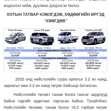
мэдээлэл хийж, дуулиан дэгдээсэн билээ.
ХОТЫН ТАТВАР НЭМЭГДЭЖ, ХӨДӨӨГИЙН ИРГЭД
“ХӨӨГДӨВ”
2025 онд нийслэлийн суурь орлогыг 3.2 их наяд,
зарлагыг мөн 3.2 их наяд төгрөг байхаар баталсан.
Нийслэлийн төсөвт танаж болох тансаг зардлууд
байна гэдгийг аудитаас гаргасан байна. Тухайлбал,
Нийслэлийн төсвөөс танаж болох 16.2 тэрбум төгрөг