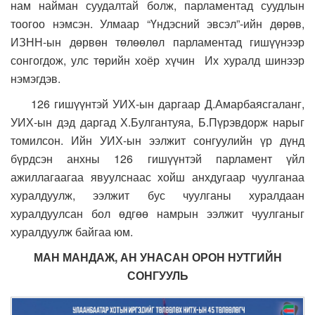
нам найман суудалтай болж, парламентад суудлын
тоогоо нэмсэн. Улмаар “Үндэсний эвсэл”-ийн дөрөв,
ИЗНН-ын дөрвөн төлөөлөл парламентад гишүүнээр
сонгогдож, улс төрийн хоёр хүчин Их хуралд шинээр
нэмэгдэв.
126 гишүүнтэй УИХ-ын даргаар Д.Амарбаясгаланг,
УИХ-ын дэд даргад Х.Булгантуяа, Б.Пүрэвдорж нарыг
томилсон. Ийн УИХ-ын ээлжит сонгуулийн үр дүнд
бүрдсэн анхны 126 гишүүнтэй парламент үйл
ажиллагаагаа явуулснаас хойш анхдугаар чуулганаа
хуралдуулж, ээлжит бус чуулганы хуралдаан
хуралдуулсан бол өдгөө намрын ээлжит чуулганыг
хуралдуулж байгаа юм.
МАН МАНДАЖ, АН УНАСАН ОРОН НУТГИЙН
СОНГУУЛЬ