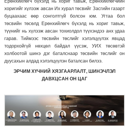
Ерөнхийлөгч бүхэлд нь хориг тавьж, Ерөнхийлөгчийн
хоригийг хүлээж авсан Их хурал төсвийг Засгийн газарт
буцаахаас өөр сонголтгүй болсон юм. Угтаа бол
төсвийн төсөлд Ерөнхийлөгч бүхэлд нь хориг тавьж,
түүнийг нь хүлээж авсан тохиолдол түүхэндээ анх удаа
гарав. Тиймээс төсвийн төслийг хэлэлцүүлэх явцад
тодорхойгүй нөхцөл байдал үүсэж, УИХ төсөвтэй
холбоотой шинэ дэг баталснаар төсвийн төслийг он
дуусахын алдад хэлэлцүүлэн баталсан билээ.
ЭРЧИМ ХҮЧНИЙ ХЯЗГААРЛАЛТ, ШИНЭЧЛЭЛ
ДАВХЦСАН ОН ЦАГ