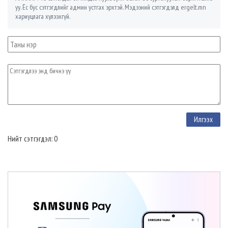
уу. Ёс бус сэтгэгдлийг админ устгах эрхтэй. Мэдээний сэтгэгдэлд ergelt.mn
хариуцлага хүлээхгүй.
Нийт сэтгэгдэл: 0