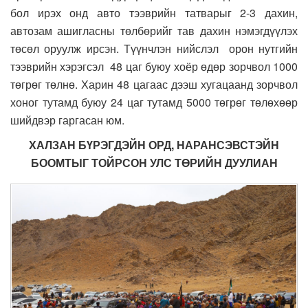
бол ирэх онд авто тээврийн татварыг 2-3 дахин,
автозам ашигласны төлбөрийг тав дахин нэмэгдүүлэх
төсөл оруулж ирсэн. Түүнчлэн нийслэл орон нутгийн
тээврийн хэрэгсэл 48 цаг буюу хоёр өдөр зорчвол 1000
төгрөг төлнө. Харин 48 цагаас дээш хугацаанд зорчвол
хоног тутамд буюу 24 цаг тутамд 5000 төгрөг төлөхөөр
шийдвэр гаргасан юм.
ХАЛЗАН БҮРЭГДЭЙН ОРД, НАРАНСЭВСТЭЙН
БООМТЫГ ТОЙРСОН УЛС ТӨРИЙН ДУУЛИАН