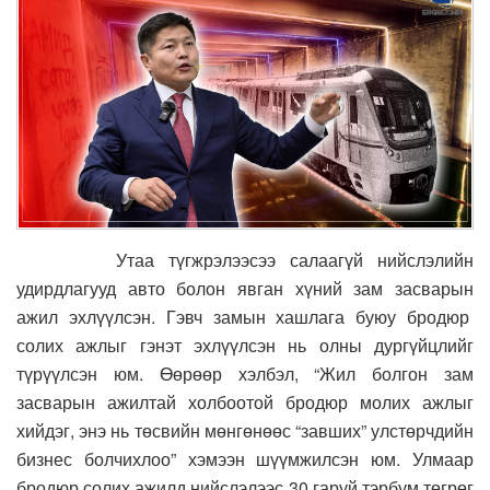
Утаа түгжрэлээсээ салаагүй нийслэлийн
удирдлагууд авто болон явган хүний зам засварын
ажил эхлүүлсэн. Гэвч замын хашлага буюу бродюр
солих ажлыг гэнэт эхлүүлсэн нь олны дургүйцлийг
түрүүлсэн юм. Өөрөөр хэлбэл, “Жил болгон зам
засварын ажилтай холбоотой бродюр молих ажлыг
хийдэг, энэ нь төсвийн мөнгөнөөс “завших” улстөрчдийн
бизнес болчихлоо” хэмээн шүүмжилсэн юм. Улмаар
бродюр солих ажилд нийслэлээс 30 гаруй тэрбум төгрөг