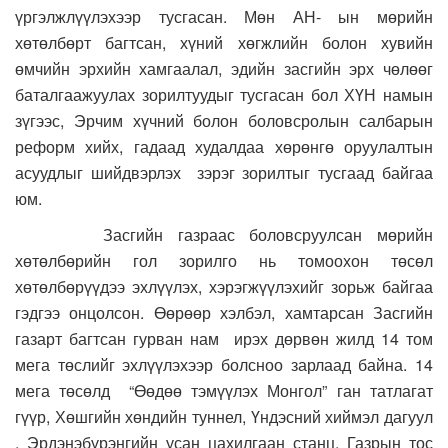
үргэлжлүүлэхээр тусгасан. Мөн АН- ын мөрийн
хөтөлбөрт багтсан, хүний хөгжлийн болон хувийн
өмчийн эрхийн хамгаалал, эдийн засгийн эрх чөлөөг
баталгаажуулах зорилтуудыг тусгасан бол ХҮН намын
зүгээс, Эрчим хүчний болон боловсролын салбарын
реформ хийх, гадаад худалдаа хөрөнгө оруулалтын
асуудлыг шийдвэрлэх зэрэг зорилтыг тусгаад байгаа
юм.
Засгийн газраас боловсруулсан мөрийн
хөтөлбөрийн гол зорилго нь томоохон төсөл
хөтөлбөрүүдээ эхлүүлэх, хэрэгжүүлэхийг зорьж байгаа
гэдгээ онцолсон. Өөрөөр хэлбэл, хамтарсан Засгийн
газарт багтсан гурван нам ирэх дөрвөн жилд 14 том
мега төслийг эхлүүлэхээр болсноо зарлаад байна. 14
мега төсөлд “Өөдөө тэмүүлэх Монгол” ган татлагат
гүүр, Хөшгийн хөндийн туннел, Үндэсний хиймэл дагуул
, Эрдэнэбүрэнгийн усан цахилгаан станц, Газрын тос