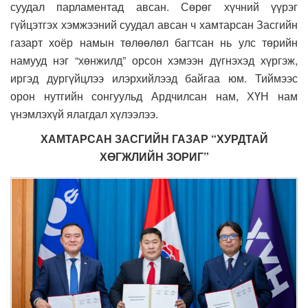
суудал парламентад авсан. Сөрөг хүчний үүрэг
гүйцэтгэх хэмжээний суудал авсан ч хамтарсан Засгийн
газарт хоёр намын төлөөлөл багтсан нь улс төрийн
намууд нэг “хөнжилд” орсон хэмээн дүгнэхэд хүргэж,
иргэд дургүйцлээ илэрхийлээд байгаа юм. Тиймээс
орон нутгийн сонгуульд Ардчилсан нам, ХҮН нам
үнэмлэхүй ялагдал хүлээлээ.
ХАМТАРСАН ЗАСГИЙН ГАЗАР “ХУРДТАЙ
ХӨГЖЛИЙН ЗОРИГ”