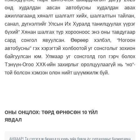
онд худалдан авсан автобусны худалдан авах
ажиллагаанд хяналт шалгалт хийх, шалгалтын тайлан,
санал, дүгнэлтийг Улсын Их Хуралд танилцуулах үүрэг
бүхий” Хянан шалгах түр хорооноос энэ оны тавдугаар
сард сонгол явуулсан. Өөрөөр хэлбэл, “Ногоон
автобусны” гэх хэрэгтэй холбоотой уг сонсголыг зохион
байгуулсан юм. Улмаар уг сонсголд гол гэрч болох
Тэнүүн-Огоо ХХК-ийн захирлыг оролцуулаагүй нь “но”-
той болсон хэмээн олон нийт шүүмжилж буй.
ОНЫ ОНЦЛОХ: ТӨРД ӨРНӨСӨН 10 ҮЙЛ
ЯВДАЛ
АНХААР! Та сэтгэгдэл бичихдээ хууль зүйн болон ёс суртахууныг баримтална