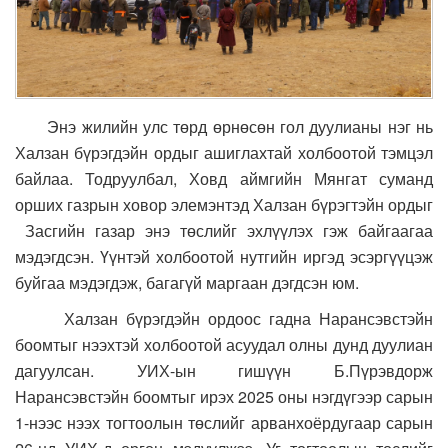
Энэ жилийн улс төрд өрнөсөн гол дуулианы нэг нь
Халзан бүрэгдэйн ордыг ашиглахтай холбоотой тэмцэл
байлаа. Тодруулбал, Ховд аймгийн Мянгат суманд
орших газрын ховор элемэнтэд Халзан бүрэгтэйн ордыг
Засгийн газар энэ төслийг эхлүүлэх гэж байгаагаа
мэдэгдсэн. Үүнтэй холбоотой нутгийн иргэд эсэргүүцэж
буйгаа мэдэгдэж, багагүй маргаан дэгдсэн юм.
Халзан бүрэгдэйн ордоос гадна Нарансэвстэйн
боомтыг нээхтэй холбоотой асуудал олны дунд дуулиан
дагуулсан. УИХ-ын гишүүн Б.Пүрэвдорж
Нарансэвстэйн боомтыг ирэх 2025 оны нэгдүгээр сарын
1-нээс нээх тогтоолын төслийг арванхоёрдугаар сарын