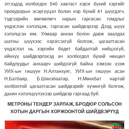
этгээдэд холбогдох 540 хавтаст хэрэг бүхий хэргийг
прокурорын эсэргүүцэл болон нэр бүхий 41 шүүгдэгч,
тэдгээрийн өмгөөлөгч нарын гаргасан гомдлыг
үндэслэн хэлэлцэж, гаргасан шийдвэрээр Дээд шүүх
хэлэлцсэн юм. Улмаар анхан болон давж заалдах
шатны шүүхээс хэрэгсэхгүй болгож, цагаатгасан
үндэслэл нь хэргийн бодит байдалтай нийцээгүй,
ийнхүү шийдвэрлэхэд ач холбогдол бүхий нөхцөл
байдлуудыг анхаарч шийдээгүй байна хэмээн үзэж
УИХ-ын гишүүн Н.Алтанхуяг, УИХ-ын гишүүн асан
Н.Батбаяр, Б.Шинэбаатар, Н.Мөнхбат нартай
холбоотой цагаатгасан шийдвэрийг хүчингүй болгож,
дахин хэлэлцүүлэхээр шийдвэр гаргаад буй.
МЕТРОНЫ ТЕНДЕР ЗАРЛАЖ, БРОДЮР СОЛЬСОН
ХОТЫН ДАРГЫН ХОРЖООНТОЙ ШИЙДВЭРҮҮД