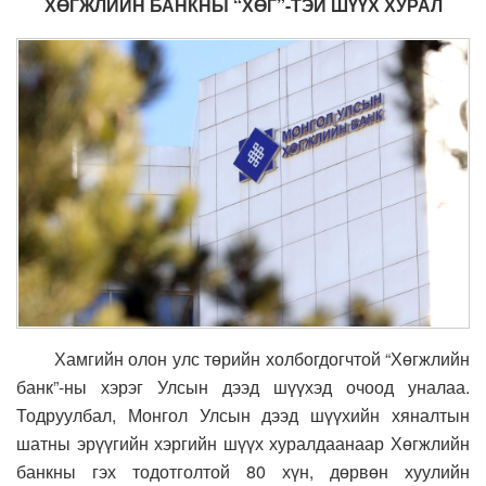
ХӨГЖЛИЙН БАНКНЫ “ХӨГ”-ТЭЙ ШҮҮХ ХУРАЛ
Хамгийн олон улс төрийн холбогдогчтой “Хөгжлийн
банк”-ны хэрэг Улсын дээд шүүхэд очоод уналаа.
Тодруулбал, Монгол Улсын дээд шүүхийн хяналтын
шатны эрүүгийн хэргийн шүүх хуралдаанаар Хөгжлийн
банкны гэх тодотголтой 80 хүн, дөрвөн хуулийн