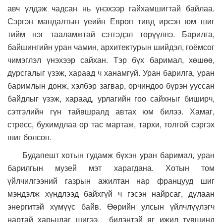
авч үлдэж чадсан нь үнэхээр гайхамшигтай байлаа.
Сэргэн мандалтын үеийн Европ тивд ирсэн юм шиг
тийм нэг тааламжтай сэтгэдэл төрүүлнэ. Барилга,
байшингийн уран чамин, архитектурын шийдэл, гоёмсог
чимэглэл үнэхээр сайхан. Тэр бүх баримал, хөшөө,
дурсгалыг үзэж, хараад ч ханамгүй. Уран барилга, уран
баримлын донж, хэлбэр загвар, орчиндоо бүрэн ууссан
байдлыг үзэж, хараад, урлагийн гоо сайхныг биширч,
сэтгэлийн гүн тайвшралд автах юм билээ. Хамаг,
стресс, бухимдлаа ор тас мартаж, тархи, толгой сэргэх
шиг болсон.
Будапешт хотын гудамж бүхэн уран баримал, уран
барилгын музей мэт харагдана. Хотын том
үйлчилгээний газрын ажилтан нар францууд шиг
мэндэлж хүндлээд байхгүй ч гэсэн найрсаг, дулаан
энергитэй хүмүүс байв. Өөрийн улсын үйлчлүүлэгч
нартай харьцдаг шигээ, бидэнтэй яг ижил түвшинд