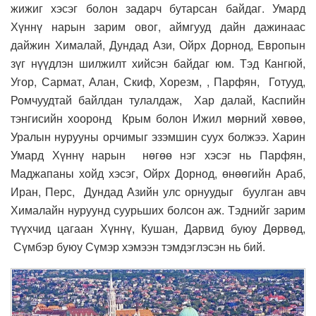
жижиг хэсэг болон задарч бутарсан байдаг. Умард
Хүннү нарын зарим овог, аймгууд дайн дажинаас
дайжин Хималай, Дундад Ази, Ойрх Дорнод, Европын
зүг нүүдлэн шилжилт хийсэн байдаг юм. Тэд Кангюй,
Угор, Сармат, Алан, Скиф, Хорезм, , Парфян, Готууд,
Ромчуудтай байлдан тулалдаж, Хар далай, Каспийн
тэнгисийн хооронд Крым болон Ижил мөрний хөвөө,
Уралын нурууны орчимыг эзэмшин суух болжээ. Харин
Умард Хүннү нарын нөгөө нэг хэсэг нь Парфян,
Маджапаны хойд хэсэг, Ойрх Дорнод, өнөөгийн Араб,
Иран, Перс, Дундад Азийн улс орнуудыг буулган авч
Хималайн нуруунд суурьших болсон аж. Тэднийг зарим
түүхчид цагаан Хүннү, Кушан, Дарвид буюу Дөрвөд,
Сүмбэр буюу Сүмэр хэмээн тэмдэглэсэн нь бий.