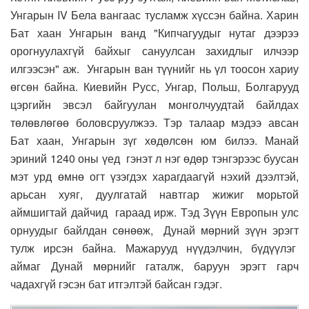
Унгарын IV Бела вангаас тусламж хүссэн байна. Харин
Бат хаан Унгарын ванд "Кипчагуудыг нутаг дээрээ
орогнуулахгүй байхыг сануулсан захидлыг илчээр
илгээсэн" аж. Унгарын ван түүнийг нь үл тоосон хариу
өгсөн байна. Киевийн Русс, Унгар, Польш, Болгарууд
цэргийн эвсэл байгуулан монголчуудтай байлдах
төлөвлөгөө боловсруулжээ. Тэр талаар мэдээ авсан
Бат хаан, Унгарын зүг хөдөлсөн юм билээ.
Манай
эриний 1240 оны үед гэнэт л нэг өдөр тэнгэрээс буусан
мэт урд өмнө огт үзэгдэх харагдаагүй нэхий дээлтэй,
арьсан хуяг, дуулгатай навтгар жижиг морьтой
аймшигтай дайчид гараад ирж. Тэд Зүүн Европын улс
орнуудыг байлдан сөнөөж, Дунай мөрний зүүн эрэгт
тулж ирсэн байна. Мажарууд нүүдэлчин, бүдүүлэг
аймаг Дунай мөрнийг гаталж, баруун эрэгт гарч
чадахгүй гэсэн бат итгэлтэй байсан гэдэг.