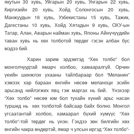
якутын 30 хувь, Уйгарын 20 хувь, Унгарын 22 хувь,
Киргизийн 20 хувь, Хойд Солонгосын 20 хувь,
Манжуудын 16 хувь, Узбекистаны 15 хувь, Тажик,
Дагестаны 10 хувь, Хойд Хятадын 9 хувь, ОХУ-ын
Татар, Алан, Аварын найман хувь, Японы Айнүчүүдийн
таван хувь нь хөх толботой төрдөг гэсэн албан бус
мэдээ бий.
Харин зарим эрдэмтэд “Хөх толбо” бол
монголчуудтай ямарч холбоо, хамааралгүй. Орчин
үеийн шинжлэх ухааны тайлбараар бол “Меланин”
хэмээх хар бараан өнгийн нөсөө меланоци эсийн
арьсанд нийлэгжих явц гэж маргах нь бий. Үнэхээр
“Хөх толбо” нөсөө юм бол тухайн хүний арьс насан
туршид нь хөх толботой байсаар байх болно. Монгол
угсаатантай холбоо, хамаарал бүхий хүмүүс “Хөх
толбо”-той төрдөг нь үнэн. Гэхдээ зөн билгийн хөх
өнгийн чакра өндөртэй, ямар ч улсын иргэд “Хөх толбо”-