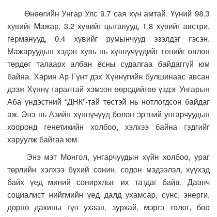
Өнөөгийн Унгар Улс 9.7 сая хүн амтай. Үүний 98.3
хувийг Мажар, 3.2 хувийг цыганууд, 1.8 хувийг австри,
германууд, 0.4 хувийг румынчууд эзэлдэг гэсэн.
Мажаруудын хэдэн хувь нь хүннүчүүдийг генийг өвлөн
төрдөг талаарх албан ёсны судалгаа байдаггүй юм
байна. Харин Ар Гүнт дэх Хүннүгийн булшинаас авсан
дээж Хүннү гаралтай хэмээн өөрсдийгөө үздэг Унгарын
Аба үндэстний “ДНК”-тай төстэй нь нотлогдсон байдаг
аж. Энэ нь Азийн хүннүчүүд болон эртний унгарчуудын
хооронд генетикийн холбоо, хэлхээ байна гэдгийг
харуулж байгаа юм.
Энэ мэт Монгол, унгарчуудын хүйн холбоо, ураг
төрлийн хэлхээ бүхий сонин, содон мэдээлэл, хүүхэд
байх үед миний сонирхлыг их татдаг байв. Даанч
социалист нийгмийн үед далд ухамсар, сүнс, энерги,
дорно дахины гүн ухаан, зурхай, мэргэ төлөг, бөө