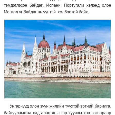
тэмдэглэсэн байдаг. Испани, Португали хэлэнд олон
Монгол үг байдаг нь үүнтэй холбоотой байх.
Унгарчууд олон зуун жилийн түүхтэй эртний барилга,
байгууламжаа хадгалан яг л тэр хуучны хэв загвараар