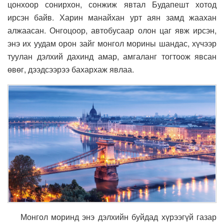
цонхоор сонирхон, сонжиж явтал Будапешт хотод
ирсэн байв. Харин манайхан урт аян замд жаахан
алжаасан. Онгоцоор, автобусаар олон цаг явж ирсэн,
энэ их уудам орон зайг монгол морины шандас, хүчээр
туулан дэлхий дахинд амар, амгаланг тогтоож явсан
өвөг, дээдсээрээ бахархаж явлаа.
Монгол моринд энэ дэлхийн буйдад хүрээгүй газар