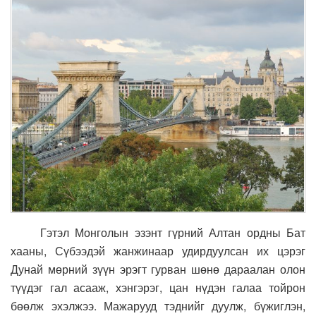
Гэтэл Монголын эзэнт гүрний Алтан ордны Бат
хааны, Сүбээдэй жанжинаар удирдуулсан их цэрэг
Дунай мөрний зүүн эрэгт гурван шөнө дараалан олон
түүдэг гал асааж, хэнгэрэг, цан нүдэн галаа тойрон
бөөлж эхэлжээ. Мажарууд тэднийг дуулж, бүжиглэн,