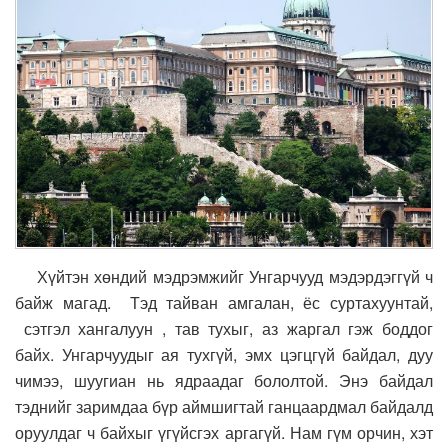
Хүйтэн хөндий мэдрэмжийг Унгарчууд мэдэрдэггүй ч
байж магад. Тэд тайван амгалан, ёс суртахуунтай,
сэтгэл хангалуун , тав тухыг, аз жаргал гэж боддог
байх. Унгарчуудыг ая тухгүй, эмх цэгцгүй байдал, дуу
чимээ, шуугиан нь ядраадаг бололтой. Энэ байдал
тэднийг заримдаа бүр аймшигтай ганцаардмал байдалд
оруулдаг ч байхыг үгүйсгэх аргагүй. Нам гүм орчин, хэт