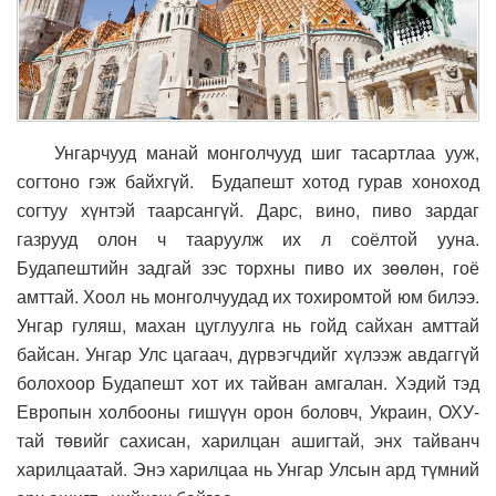
Унгарчууд манай монголчууд шиг тасартлаа ууж,
согтоно гэж байхгүй. Будапешт хотод гурав хоноход
согтуу хүнтэй таарсангүй. Дарс, вино, пиво зардаг
газрууд олон ч тааруулж их л соёлтой ууна.
Будапештийн задгай зэс торхны пиво их зөөлөн, гоё
амттай. Хоол нь монголчуудад их тохиромтой юм билээ.
Унгар гуляш, махан цуглуулга нь гойд сайхан амттай
байсан. Унгар Улс цагаач, дүрвэгчдийг хүлээж авдаггүй
болохоор Будапешт хот их тайван амгалан. Хэдий тэд
Европын холбооны гишүүн орон боловч, Украин, ОХУ-
тай төвийг сахисан, харилцан ашигтай, энх тайванч
харилцаатай. Энэ харилцаа нь Унгар Улсын ард түмний