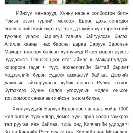
Ийнхүү мажарууд, Хүннү нарын холбоотон болж
Ромын эзэнт гүрнийг мөхөөж, Европ дахь сонгодог
боолын нийгмийг бүрэн устгаж, дэлхийн хүн төрөлхтний
түүхэнд үнэлж баршгүй гавьяа байгуулсан билээ.
Атилла хааныг нас барсны дараа Баруун Европын
Мажарт төвлөрч байсан хүннүчүүд Ижил мөрөн рүүгээ
нүүдэлжээ. Тэднээс цөөн отог, аймаг нь Мажарт үлдэж,
хоцорсон гэдэг ч түүх, археологийн баттай баримт
мэдээллийг бүрэн судалж амжаагүй байгаа. Дэлхийг
дахиныг гайхшруулсан кубик шоогоо Рубик зохион
бүтээхдээ Хүннү болон угоруудын модон оньсон
тоглоомоос санаа авч хийсэн гэх юм билээ.
Хүннүчүүдийг Баруун Европоос явснаас хойш 1000
жил өнгөрч түүх үлгэр, домог, хууч яриа болон замхрах
тал руугаа явж байлаа. 1239 онд Кипчагийн удирдагч
Котян Киевийн Русс руу зутгаж, Киевийн ван Мстислав,