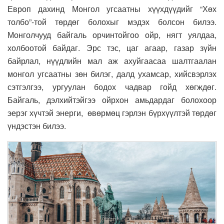
Европ дахинд Монгол угсаатны хүүхдүүдийг “Хөх
толбо”-той төрдөг болохыг мэдэх болсон билээ.
Монголчууд байгаль орчинтойгоо ойр, нягт уялдаа,
холбоотой байдаг. Эрс тэс, цаг агаар, газар зүйн
байрлал, нүүдлийн мал аж ахуйгаасаа шалтгаалан
монгол угсаатны зөн билэг, далд ухамсар, хийсвэрлэх
сэтгэлгээ, ургуулан бодох чадвар гойд хөгждөг.
Байгаль, дэлхийтэйгээ ойрхон амьдардаг болохоор
эерэг хүчтэй энерги, өвөрмөц гэрлэн бүрхүүлтэй төрдөг
үндэстэн билээ.