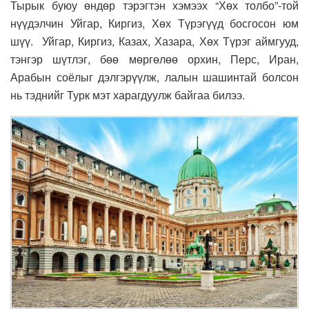
Тырык буюу өндөр тэрэгтэн хэмээх “Хөх толбо”-той
нүүдэлчин Уйгар, Киргиз, Хөх Түрэгүүд босгосон юм
шүү. Уйгар, Киргиз, Казах, Хазара, Хөх Түрэг аймгууд,
тэнгэр шүтлэг, бөө мөргөлөө орхин, Перс, Иран,
Арабын соёлыг дэлгэрүүлж, лалын шашинтай болсон
нь тэднийг Турк мэт харагдуулж байгаа билээ.