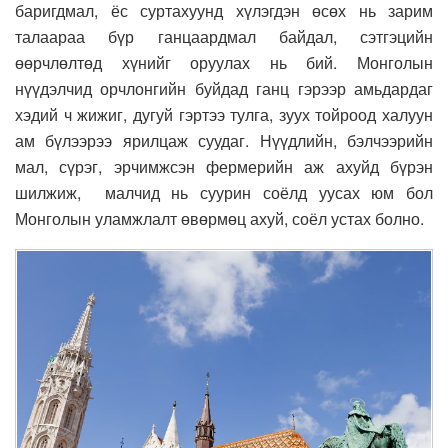
баригдмал, ёс суртахуунд хүлэгдэн өсөх нь зарим
талаараа бүр ганцаардмал байдал, сэтгэцийн
өөрчлөлтөд хүнийг оруулах нь бий. Монголын
нүүдэлчид орчлонгийн буйдад ганц гэрээр амьдардаг
хэдий ч жижиг, дугуй гэртээ тулга, зуух тойроод халуун
ам бүлээрээ ярилцаж суудаг. Нүүдлийн, бэлчээрийн
мал, сүрэг, эрчимжсэн фермерийн аж ахуйд бүрэн
шилжиж, малчид нь суурин соёлд уусах юм бол
Монголын уламжлалт өвөрмөц ахуй, соёл устах болно.