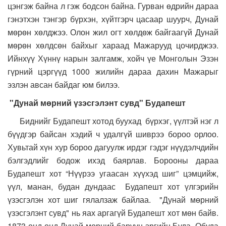
цэнгэж байна л гэж бодсон байна. Гурван өдрийн дараа
гэнэтхэн тэнгэр бүрхэн, хүйтгэрч цасаар шуурч, Дунай
мөрөн хөлджээ. Олон жил огт хөлдөж байгаагүй Дунай
мөрөн хөлдсөн байхыг хараад Мажарууд цочирджээ.
Ийнхүү Хүннү нарын залгамж, хойч үе Монголын Эзэн
гүрний цэргүүд 1000 жилийн дараа дахин Мажарыг
эзлэн авсан байдаг юм билээ.
"Дунай мөрний
үзэсгэлэнт
сувд"
Будапешт
Биднийг Будапешт хотод буухад бүрхэг, үүлтэй нэг л
бүүдгэр байсан хэдий ч удалгүй шиврээ бороо орлоо.
Хувьтай хүн хур бороо дагуулж ирдэг гэдэг нүүдэлчдийн
бэлгэдлийг бодож ихэд баярлав. Борооны дараа
Будапешт хот “Нүүрээ угаасан хүүхэд шиг” цэмцийж,
үүл, манан, будан дундаас Будапешт хот үлгэрийн
үзэсгэлэн хот шиг гялалзаж байлаа. "Дунай мөрний
үзэсгэлэнт сувд" нь яах аргагүй Будапешт хот мөн байв.
1873 онд онд Дунай мөрний баруун эргийн Буда, Обуда