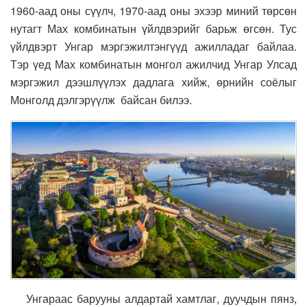
1960-аад оны сүүлч, 1970-аад оны эхээр миний төрсөн
нутагт Мах комбинатын үйлдвэрийг барьж өгсөн. Тус
үйлдвэрт Унгар мэргэжилтэнгүүд ажилладаг байлаа.
Тэр үед Мах комбинатын монгол ажилчид Унгар Улсад
мэргэжил дээшлүүлэх дадлага хийж, өрнийн соёлыг
Монголд дэлгэрүүлж байсан билээ.
Унгараас барууны алдартай хамтлаг, дуучдын пянз,