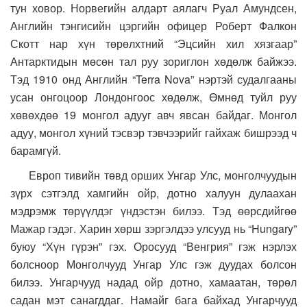
тун ховор. Норвегийн алдарт аялагч Руал Амундсен,
Английн тэнгисийн цэргийн офицер Роберт Фалкон
Скотт нар хүн төрөлхтний “Эцсийн хил хязгаар”
Антарктидын мөсөн тал руу зориглон хөдөлж байжээ.
Тэд 1910 онд Английн “Terra Nova” нэртэй судалгааны
усан онгоцоор Лондонгоос хөдөлж, Өмнөд туйл руу
хөвөхдөө 19 монгол адууг авч явсан байдаг. Монгол
адуу, монгол хүний тэсвэр тэвчээрийг гайхаж бишрээд ч
барамгүй.
Европ тивийн төвд орших Унгар Улс, монголчуудын
зүрх сэтгэлд хамгийн ойр, дотно халуун дулаахан
мэдрэмж төрүүлдэг үндэстэн билээ. Тэд өөрсдийгөө
Мажар гэдэг. Харин хөрш зэргэлдээ улсууд нь “Hungary”
буюу “Хүн гүрэн” гэх. Оросууд “Венгрия” гэж нэрлэх
болсноор Монголчууд Унгар Улс гэж дуудах болсон
билээ. Унгарчууд надад ойр дотно, хамаатан, төрөл
садан мэт санагддаг. Намайг бага байхад Унгарчууд