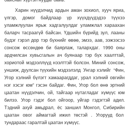
Харин нүүдэлчид ардын аман зохиол, хууч яриа,
үлгэр, домог байдлаар үр хүүхдүүдэдээ түүхээ
уламжлуулан ярьж хадгалуулдаг уламжлал хараахан
баларч тасраагүй байсан. Үдшийн бүрийд зул, лааны
бүдэг гэрэл дор тэр бүхнийг өвөө, эмээ, аав, ээжээсээ
сонсож өссөндөө би баярлаж, талархдаг. 1990 оны
ардчилсан хувьсгалын ач буянаар тэр бүх хаалттай,
хориотой мэдээллүүд нээлттэй болсон. Миний сонсож,
уншиж, дуулсан түүхийн мэдээлэлд Унгар хэлийг “Фин,
Угор хэлний бүлэгт хамаарагддаг, урал хэлний овгийн
нэг хэсэг юм” гэсэн байдаг. Фин, Угор бол өнө эртний
цаатан нүүдэлчин, ой, тайгаар нутагладаг хүмүүс юм
билээ. Угор гэдэг бол ойгоор, уйгар гэдэгтэй адил.
Тэдний ахуй амьдрал, ёс заншил Монгол, Сибирийн
цаатан овог аймагтай ижил төстэй . Угорууд бол
тундараас гаралтай цаатан хүмүүс.