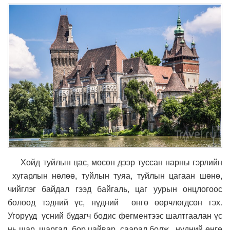
Хойд туйлын цас, мөсөн дээр туссан нарны гэрлийн
хугарлын нөлөө, туйлын туяа, туйлын цагаан шөнө,
чийглэг байдал гээд байгаль, цаг уурын онцлогоос
болоод тэдний үс, нүдний өнгө өөрчлөгдсөн гэх.
Угорууд үсний будагч бодис фегментээс шалтгаалан үс
нь шар, шаргал, бор цайвар, саарал болж, нүдний өнгө