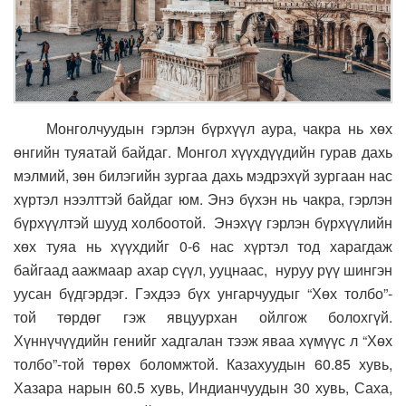
Монголчуудын гэрлэн бүрхүүл аура, чакра нь хөх
өнгийн туяатай байдаг. Монгол хүүхдүүдийн гурав дахь
мэлмий, зөн билэгийн зургаа дахь мэдрэхүй зургаан нас
хүртэл нээлттэй байдаг юм. Энэ бүхэн нь чакра, гэрлэн
бүрхүүлтэй шууд холбоотой. Энэхүү гэрлэн бүрхүүлийн
хөх туяа нь хүүхдийг 0-6 нас хүртэл тод харагдаж
байгаад аажмаар ахар сүүл, ууцнаас, нуруу рүү шингэн
уусан бүдгэрдэг. Гэхдээ бүх унгарчуудыг “Хөх толбо”-
той төрдөг гэж явцуурхан ойлгож болохгүй.
Хүннүчүүдийн генийг хадгалан тээж яваа хүмүүс л “Хөх
толбо”-той төрөх боломжтой. Казахуудын 60.85 хувь,
Хазара нарын 60.5 хувь, Индианчуудын 30 хувь, Саха,