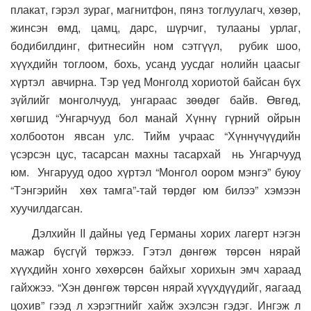
плакат, гэрэл зураг, магнитфон, пянз тоглуулагч, хөзөр,
жинсэн өмд, цамц, дарс, шүрчиг, тулааны урлаг,
бодибилдинг, фитнесийн ном сэтгүүл, рубик шоо,
хүүхдийн тоглоом, бохь, усанд уусдаг нолийн цаасыг
хүртэл авчирна. Тэр үед Монголд хориотой байсан бүх
зүйлийг монголчууд, унгараас зөөдөг байв. Өвгөд,
хөгшид “Унгарчууд бол манай Хүннү гүрний ойрын
холбоотон явсан улс. Тийм учраас “Хүннүчүүдийн
үсэрсэн цус, тасарсан махны тасархай нь Унгарчууд
юм. Унгарууд одоо хүртэл “Монгол оором мэнгэ” буюу
“Тэнгэрийн хөх тамга”-тай төрдөг юм билээ” хэмээн
хуучилдагсан.
Дэлхийн II дайны үед Германы хорих лагерт нэгэн
мажар бүсгүй төржээ. Гэтэл дөнгөж төрсөн нярай
хүүхдийн хонго хөхөрсөн байхыг хорихын эмч хараад
гайхжээ. “Хэн дөнгөж төрсөн нярай хүүхдүүдийг, яагаад
цохив” гээд л хэрэгтнийг хайж эхэлсэн гэдэг. Ингэж л