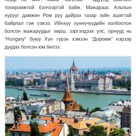
тохиромжтой бэлчээртэй байж. Мажараас Альпын
нурууг дамжин Ром руу дайрах газар зүйн ашигтай
байрлал гэж үзжээ. Ийнхүү хүннүчүүдийн холбоотон
болсон мажаруудыг хөрш, зэргэлдээх улс, орнууд нь
“Hungary” буюу Хүн гүрэн хэмээн “Доромж” нэрээр
дуудах болсон юм билээ.