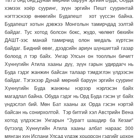
хэмээх хоёр сууринг, зүүн эргийн Пешт сууринтай
нэгтгэснээр өнөөгийн Будапешт хот үүссэн байна.
Будапешт хотын дэвжээ Монголын тамирчдад ээлтэй
байдаг. Тус хотод болсон бокс, жүдо, чөлөөт бөхийн
ДАШТ-ээс манай тамирчид олон медаль хүртсэн
байдаг. Бидний өвөг, дээдсийн ариун шүншигтай газар
болоод л тэр байх. Унгар Улсын он тооллын бичигт
Хүннүгийн Атила хааны дүү, зүүн гарын удирдагч нь
Буда гэдэг жанжин байсан талаар тэмдэглэн үлдээсэн
байдаг. Тэгэхээр Дунай мөрний баруун эргийн сууринг
Хүннүгийн Буда жанжны нэрээр нэрлэсэн байх
магадлал байна. Обуда гэдэг нь Орд Буда гэсэн үг байх
үндэслэл бий. Мөн Бат хааны ах Орда гэсэн нэртэй
байсан нь сонирхолтой. Тэр битгий хэл Австрийн Вена
хотод үлдээсэн Унгарын "Зурагт шашдир ба Кезаи"
бүтээлд Хүннүгийн Атила хааны албат нараас 300
мянган хүн Испани Улсад үлдэж хоцорсон гэдгийг цохон