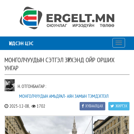
ҮНДСЭН ЦЭС
Toggle
navigati
МОНГОЛЧУУДЫН СЭТГЭЛ ЗҮРХЭНД ОЙР ОРШИХ
УНГАР
Н. ОТГОНБААТАР :
МОНГОЛЧУУДЫН АМЬДРАЛ- АЯН ЗАМЫН ТЭМДЭГЛЭЛ
2025-12-08,
1702
ХУВААЛЦАХ
ЖИРГЭХ