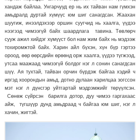
хандаж байлаа. Унгарчууд ер нь их тайван нам гүмхэн
амьдралд дуртай хүмүүс юм шиг санагдсан. Жаахан
шуугиж, инээлдэхээр оршин суугчид нь хаалга, үүдээ
нээгээд чимээгүй байх шаардлага тавина. Төвлөрч
сууж ажил хийдэг хүмүүст бол нам жим байх нь мэдээж
тохиромжтой байх. Харин айл бүхэн, хүн бүр гэртээ
ороод, өөр өөрсдийн өрөөнд орж хаалга, үүдээ түгжээд,
утсаа маажаад чимээгүй болдог нэг л сонин санагдсан
шүү. Ая тухтай, тайван орчин бүрдэж байгаа хэдий ч
иргэд хоорондын амьд, дотно дулаан харилцаа зогссон
мэт нэг л дүнсгэр уйтгартай мэдрэмжийг төрүүлсэн.
Сөнөж сүйрсэн барилга дотор, дуу чимээ гаргахаас
айж, түгшүүр дунд амьдраад ч байгаа юм шиг, нэг л
хачин, жигтэй.