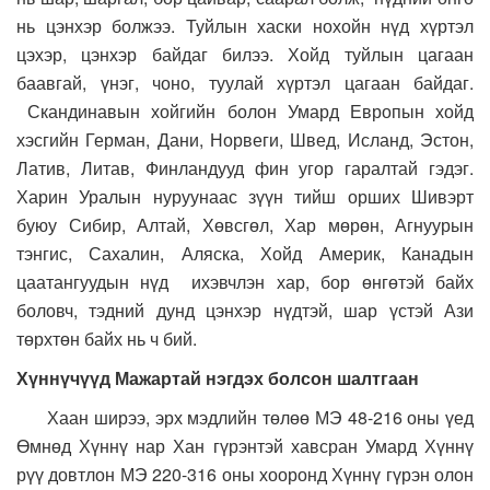
нь цэнхэр болжээ. Туйлын хаски нохойн нүд хүртэл
цэхэр, цэнхэр байдаг билээ. Хойд туйлын цагаан
баавгай, үнэг, чоно, туулай хүртэл цагаан байдаг.
Скандинавын хойгийн болон Умард Европын хойд
хэсгийн Герман, Дани, Норвеги, Швед, Исланд, Эстон,
Латив, Литав, Финландууд фин угор гаралтай гэдэг.
Харин Уралын нуруунаас зүүн тийш орших Шивэрт
буюу Сибир, Алтай, Хөвсгөл, Хар мөрөн, Агнуурын
тэнгис, Сахалин, Аляска, Хойд Америк, Канадын
цаатангуудын нүд ихэвчлэн хар, бор өнгөтэй байх
боловч, тэдний дунд цэнхэр нүдтэй, шар үстэй Ази
төрхтөн байх нь ч бий.
Хүннүчүүд Мажартай нэгдэх болсон шалтгаан
Хаан ширээ, эрх мэдлийн төлөө МЭ 48-216 оны үед
Өмнөд Хүннү нар Хан гүрэнтэй хавсран Умард Хүннү
рүү довтлон МЭ 220-316 оны хооронд Хүннү гүрэн олон