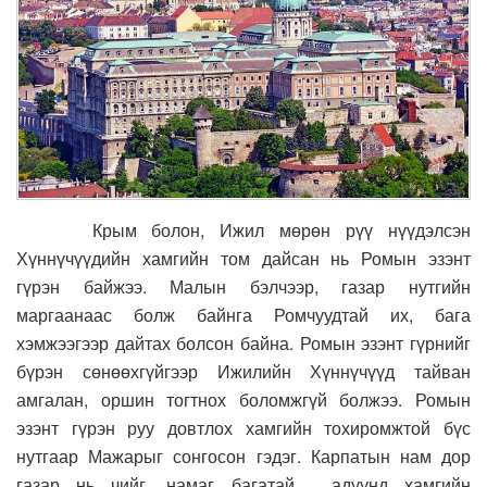
Крым болон, Ижил мөрөн рүү нүүдэлсэн
Хүннүчүүдийн хамгийн том дайсан нь Ромын эзэнт
гүрэн байжээ. Малын бэлчээр, газар нутгийн
маргаанаас болж байнга Ромчуудтай их, бага
хэмжээгээр дайтах болсон байна. Ромын эзэнт гүрнийг
бүрэн сөнөөхгүйгээр Ижилийн Хүннүчүүд тайван
амгалан, оршин тогтнох боломжгүй болжээ. Ромын
эзэнт гүрэн руу довтлох хамгийн тохиромжтой бүс
нутгаар Мажарыг сонгосон гэдэг. Карпатын нам дор
газар нь чийг, намаг багатай, адуунд хамгийн