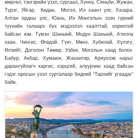
мөргөл, тэнгэрийн үзэл, сургаал, Хүннү, Сяньби, Жужан,
Түрэг, Уйгар, Кидан, Могол, Ил хаант улс, Хазара,
Алтан ордны улс, Юань, Их Монголын эзэн гүрний
түүхийн талаарх бүх мэдээлэл хаалттай, хориотой
байсан юм. Түмэн Шаньюй, Модун Шаньюй, Атилла
хаан, Чингис, Өгөдэй, Гүег, Мөнх, Хубилай, Хүлэгү,
Өлзийт, Доголон Төмөр, Узбек, Моголын хаад болох
Бабур, Акбар, Хумаюн, Жахангир, Ариунзэв нарыг
дарангуйлагч харгис, хэрцгий, алуурчин хаад байсан
гэдэг оросын үзэл сурталаар бидний “Тархийг угаадаг”
байв.