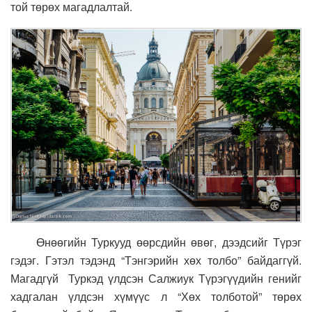
той төрөх магадлалтай.
Өнөөгийн Туркууд өөрсдийн өвөг, дээдсийг Түрэг
гэдэг. Гэтэл тэдэнд “Тэнгэрийн хөх толбо” байдаггүй.
Магадгүй Туркэд үлдсэн Салжиук Түрэгүүдийн генийг
хадгалан үлдсэн хүмүүс л “Хөх толботой” төрөх