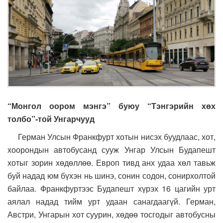
“Монгол оором мэнгэ” буюу “Тэнгэрийн хөх
толбо”-той Унгарчууд
Герман Улсын Франкфурт хотын нисэх буудлаас, хот,
хоорондын автобусанд сууж Унгар Улсын Будапешт
хотыг зорин хөдөллөө. Европ тивд анх удаа хөл тавьж
буй надад юм бүхэн нь шинэ, сонин содон, сонирхолтой
байлаа. Франкфуртээс Будапешт хүрэх 16 цагийн урт
аялал надад тийм урт удаан санагдаагүй. Герман,
Австри, Унгарын хот суурин, хөдөө тосгодыг автобусны