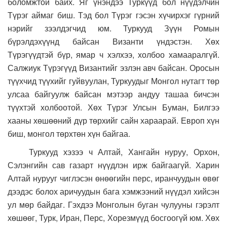
боломжтой байх. Яг үнэндээ Туркүүд бол нүүдэлчин
Түрэг аймаг биш. Тэд бол Түрэг гэсэн хүчирхэг гүрний
нэрийг зээлдэгчид юм. Туркууд Зүүн Ромын
бүрэлдэхүүнд байсан Византи үндэстэн. Хөх
Түрэгүүдтэй бүр, ямар ч хэлхээ, холбоо хамааралгүй.
Салжиук Түрэгүүд Византийг эзлэн авч байсан. Оросын
түүхчид түүхийг гуйвуулан, Туркуудыг Монгол нутагт төр
улсаа байгуулж байсан мэтээр андуу ташаа бичсэн
түүхтэй холбоотой. Хөх Түрэг Улсын Буман, Билгээ
хааны хөшөөний дүр төрхийг сайн хараарай. Европ хүн
биш, монгол төрхтөн хүн байгаа.
Туркууд хэзээ ч Алтай, Хангайн нуруу, Орхон,
Сэлэнгийн сав газарт нүүдлэн ирж байгаагүй. Харин
Алтай нурууг чиглэсэн өнөөгийн перс, иранчуудын өвөг
дээдэс болох аричуудын бага хэмжээний нүүдэл хийсэн
ул мөр байдаг. Гэхдээ Монголын буган чулууны гэрэлт
хөшөөг, Турк, Иран, Перс, Хорезмүүд босгоогүй юм. Хөх