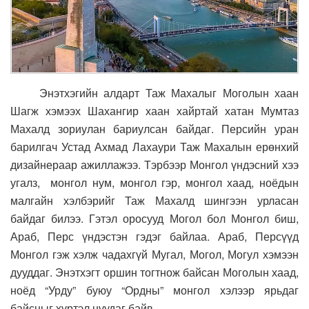
Энэтхэгийн алдарт Таж Махалыг Моголын хаан
Шагж хэмээх Шахангир хаан хайртай хатан Мумтаз
Махалд зориулан бариулсан байдаг. Персийн уран
барилгач Устад Ахмад Лахаури Таж Махалын ерөнхий
дизайнераар ажиллажээ. Тэрбээр Монгол үндэсний хээ
угалз, монгол нум, монгол гэр, монгол хаад, ноёдын
малгайн хэлбэрийг Таж Махалд шингээн урласан
байдаг билээ. Гэтэл оросууд Могол бол Монгол биш,
Араб, Перс үндэстэн гэдэг байлаа. Араб, Персүүд
Монгол гэж хэлж чадахгүй Мугал, Могол, Могул хэмээн
дууддаг. Энэтхэгт оршин тогтнож байсан Моголын хаад,
ноёд “Урду” буюу “Ордны” монгол хэлээр ярьдаг
байсныг хүртэл нуудаг байв.