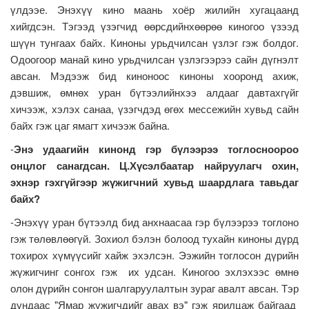
үлдээе. Энэхүү кино маань хоёр жилийн хугацаанд
хийгдсэн. Тэгээд үзэгчид өөрсдийнхөөрөө киногоо үзээд
шүүн тунгаах байх. Киноны урьдчилсан үзлэг гэж болдог.
Одоогоор манай кино урьдчилсан үзлэгээрээ сайн дүгнэлт
авсан. Мэдээж бид киноноос киноны хооронд ахиж,
дэвшиж, өмнөх уран бүтээлийнхээ алдааг давтахгүйг
хичээж, хэлэх санаа, үзэгчдэд өгөх мессежийн хувьд сайн
байх гэж цаг ямагт хичээж байна.
-
Энэ удаагийн кинонд гэр бүлээрээ тоглосноороо
онцлог санагдсан. Ц.Хүсэлбаатар найруулагч охин,
эхнэр гэхгүйгээр жүжигчний хувьд шаардлага тавьдаг
байх?
-Энэхүү уран бүтээлд бид анхнаасаа гэр бүлээрээ тоглоно
гэж төлөвлөөгүй. Зохиол бэлэн болоод тухайн киноны дүрд
тохирох хүмүүсийг хайж эхэлсэн. Ээжийн тоглосон дүрийн
жүжигчинг сонгох гэж их удсан. Киногоо эхлэхээс өмнө
олон дүрийн сонгон шалгаруулалтын зураг авалт авсан. Тэр
дундаас "Ямар жүжигчдийг авах вэ" гэж ярилцаж байгаад