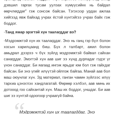
дэвшил гаргах тусам уулзах хүмүүсийнх нь байдал
өөрчлөгддөг" гэж сонсож байсан. Тэгэхээр урдах ажлаа
хийгээд явж байхад учрах ёстой хүнтэйгээ учрах байх гэж
боддог.
-
Танд ямар эрэгтэй хүн таалагддаг вэ?
-Мэдрэмжтэй хүн их таалагддаг. Энэ нь ганц гэр бүл болон
хосын харилцаанд биш. Бүх л талбарт, ажил болон
амьдрал дээрээ ч бүх зүйлд мэдрэмжтэй байвал сайхан
санагддаг. Эмэгтэй хүн аав шиг ээ хүнд дурладаг гэдэг үг
үнэн санагддаг. Би яагаад ингэж ярьдаг юм бол гэж гайхдаг
байсан. Би энэ үгийг илүүтэй ойлгож байгаа. Манай аав бол
маш оюунлаг хүн. Эд материал, ганган чамин зүйлээс илүү
тархиа цэнэглэх хандлагатай. Өөрөөр хэлбэл, аав минь их
дотооод гоо сайхантай хүн. Маш их боддог, уншдаг. Би аав
шиг ээ хүнтэй одоогоор учраагүй байна.
Мэдрэмжтэй хүн их таалагддаг. Энэ