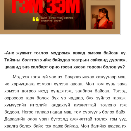
-Анх жүжигт тоглох мэдрэмж аваад эмээж байсан уу.
Тайзны бэлтгэл хийж байхдаа театрын сайханд дурлаж,
цаашид энэ салбарт орно гэсэн хүсэл төрсөн болов уу?
-Мэдээж тэгэлгүй яах вэ. Баярлахынхаа хажуугаар маш
их хариуцлага хэмээн хүлээн авсан. Мөн том хувь заяа
хэмээн дотроо ихэд хүндэтгэж, залбирч байсан. Тэгээд
өөрөөсөө гарч болох бүх ур чадвар, бүх зүйлээ гаргаж,
хүмүүсийн итгэлийг алдахгүй амжилттай тоглоно гэж
бодсон. Нөгөө талаар надад маш том сургууль болох байх.
Дараагийн олон уран бүтээлд амжилттай тоглох том үүд
хаалга болох байх гэж харж байгаа. Мөн багийнхнаасаа их