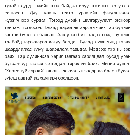
тухайн дүрд ээжийн төрх байдал илүү тохирно гэж үзээд
сонгосон. Дүү маань театр урлагийн факультадад
жүжигчнээр сурдаг. Тэгээд дүрийн шалгаруулалт өгснөөр
тэнцэж, тоглосон. Тэгээд дараа нь харсан чинь гэр бүлийн
застав бүрдсэн байсан. Аав уран бүтээлдээ орж, зургийн
талбайд гарахаараа хатуу болдог. Бусад жүжигчинд тавих
шаардлагаас илүү шаардлага тавьдаг. Мэдээж тэр нь зөв
байх. Гэр бүлийнхээ харилцаагаар харилцвал бусад уран
бүтээлчид таатай сэтгэгдэл төрөхгүй байх. Миний хувьд
"Хиртээгүй сарнай" киноны зохиолын задаргаа болон бусад
зүйлд аавтайгаа хамтарч оролцсон.