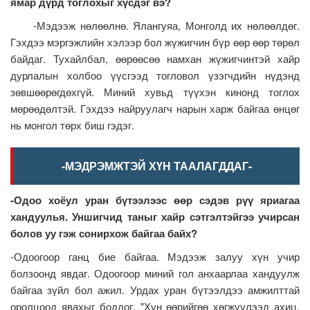
ямар дүрд тоглохыг хүсдэг вэ?
-Мэдээж нөлөөлнө. Ялангуяа, Монголд их нөлөөлдөг.
Гэхдээ мэргэжлийн хэлээр бол жүжигчин бүр өөр өөр төрөл
байдаг. Тухайлбал, өөрөөсөө намхан жүжигчинтэй хайр
дурлалын холбоо үүсгээд тогловол үзэгчдийн нүдэнд
зөвшөөрөгдөхгүй. Миний хувьд түүхэн кинонд тоглох
мөрөөдөлтэй. Гэхдээ найруулагч нарын харж байгаа өнцөг
нь монгол төрх биш гэдэг.
-МЭДРЭМЖТЭЙ ХҮН ТААЛАГДДАГ-
-Одоо хоёул уран бүтээлээс өөр сэдэв рүү яриагаа
хандуулья. Уншигчид таныг хайр сэтгэлтэйгээ учирсан
болов уу гэж сонирхож байгаа байх?
-Одоогоор ганц бие байгаа. Мэдээж залуу хүн учир
болзоонд явдаг. Одоогоор миний гол анхаарлаа хандуулж
байгаа зүйл бол ажил. Урдах уран бүтээлдээ амжилттай
оролцоод явахыг боддог. "Хүн өөрийгөө хөгжүүлээд ахиц,