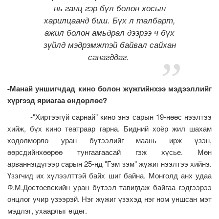
нь ганц гэр бүл болон хосын
харилцаанд биш. Бүх л талбарт,
ажил болон амьдрал дээрээ ч бүх
зүйлд мэдрэмжтэй байвал сайхан
санагддаг.
-Манай уншигчдад кино болон жүжгийнхээ мэдээллийг
хүргээд яриагаа өндөрлөе?
-"Хиртээгүй сарнай" кино энэ сарын 19-нөөс нээлтээ
хийж, бүх кино театраар гарна. Бидний хоёр жил шахам
хөдөлмөрлө уран бүтээлийг маань ирж үзэн,
өөрсдийнхөөрөө тунгаагаасай гэж хүсье. Мөн
арваннэгдүгээр сарын 25-нд "Гэм зэм" жүжиг нээлтээ хийнэ.
Үзэгчид их хүлээлттэй байх шиг байна. Монголд анх удаа
Ф.М.Достоевскийн уран бүтээл тавигдаж байгаа гэдгээрээ
онцлог учир үзээрэй. Нэг жүжиг үзэхэд нэг ном уншсан мэт
мэдлэг, ухаарлыг өгдөг.