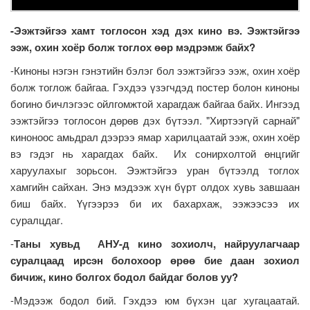
-Ээжтэйгээ хамт тоглосон хэд дэх кино вэ. Ээжтэйгээ
ээж, охин хоёр болж тоглох өөр мэдрэмж байх?
-Киноны нэгэн гэнэтийн бэлэг бол ээжтэйгээ ээж, охин хоёр
болж тоглож байгаа. Гэхдээ үзэгчдэд постер болон киноны
богино бичлэгээс ойлгомжтой харагдаж байгаа байх. Ингээд
ээжтэйгээ тоглосон дөрөв дэх бүтээл. "Хиртээгүй сарнай"
киноноос амьдрал дээрээ ямар харилцаатай ээж, охин хоёр
вэ гэдэг нь харагдах байх. Их сонирхолтой өнцгийг
харуулахыг зорьсон. Ээжтэйгээ уран бүтээлд тоглох
хамгийн сайхан. Энэ мэдээж хүн бүрт олдох хувь завшаан
биш байх. Үүгээрээ би их бахархаж, ээжээсээ их
суралцдаг.
-
Таны хувьд АНУ-д кино зохиолч, найруулагчаар
суралцаад ирсэн болохоор өрөө бие даан зохиол
бичиж, кино болгох бодол байдаг болов уу?
-Мэдээж бодол бий. Гэхдээ юм бүхэн цаг хугацаатай.