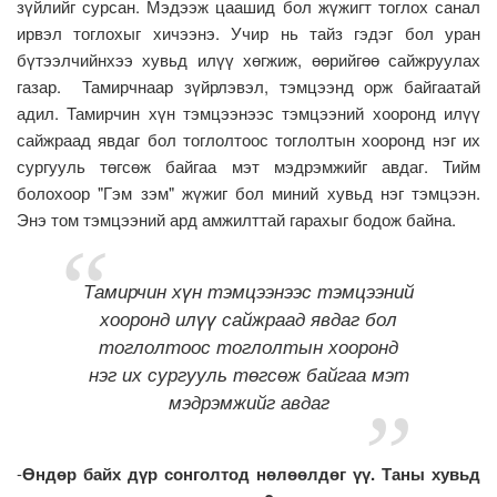
зүйлийг сурсан. Мэдээж цаашид бол жүжигт тоглох санал
ирвэл тоглохыг хичээнэ. Учир нь тайз гэдэг бол уран
бүтээлчийнхээ хувьд илүү хөгжиж, өөрийгөө сайжруулах
газар. Тамирчнаар зүйрлэвэл, тэмцээнд орж байгаатай
адил. Тамирчин хүн тэмцээнээс тэмцээний хооронд илүү
сайжраад явдаг бол тоглолтоос тоглолтын хооронд нэг их
сургууль төгсөж байгаа мэт мэдрэмжийг авдаг. Тийм
болохоор "Гэм зэм" жүжиг бол миний хувьд нэг тэмцээн.
Энэ том тэмцээний ард амжилттай гарахыг бодож байна.
Тамирчин хүн тэмцээнээс тэмцээний
хооронд илүү сайжраад явдаг бол
тоглолтоос тоглолтын хооронд
нэг их сургууль төгсөж байгаа мэт
мэдрэмжийг авдаг
-
Өндөр байх дүр сонголтод нөлөөлдөг үү. Таны хувьд