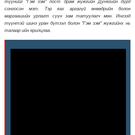
түүнийг "Гэм зэм" пост драм жүжгийн Дунягийн дүрд
сонгосон мэт. Тэр яах аргагүй өнөөдрийн болон
маргаашийн урлагт сүүн зам татуулагч мөн. Ингээд
түүнтэй шинэ уран бүтээл болон "Гэм зэм" жүжгийнх нь
талаар ийн ярилцлаа.