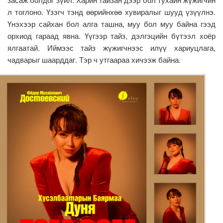
л тоглоно. Үзэгч тэнд өөрийнхөө хувиралыг шууд үзүүлнэ.
Үнэхээр сайхан бол алга ташна, муу бол муу байна гээд
орхиод гараад явна. Үүгээр тайз, дэлгэцийн бүтээл хоёр
ялгаатай. Иймээс тайз жүжигчнээс илүү хариуцлага,
чадварыг шаарддаг. Тэр ч утгаараа хичээж байна.