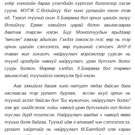
хоёр хоногийн дараа үзэгчдийн хүртээл болгохоор зэхэж
сууна. МУГЖ С.Өлзийхүү бол кино урлагийн нэгэн том
од.
Тэгвэл түүний охин Х.Баярмаа бол орчин цагийн залуу
Өлзийхүү. Ерөөс ээжийгээ царай болон авьяасаараа
давтаж төрсөн нэгэн. Бүр Монголчуудын ярьдгаар
"өвчсөн" гэмээр адилхан. Гэхдээ ээжээсээ тэс өөр нь тэр
орчин цагийн сэтгэлгээ, өөр түвшний сэтгэгч.
АНУ-д
таван жил зохиолч, найруулагч мэргэжлээр сурсан нь
түүнд ирээдүйн чамгүй найруулагч, уран бүтээлч болох
суурь болжээ. Өөрөөр хэлбэл, Х.Баярмаа бол төрмөл
авьяастай, түүнийгээ хөгжүүлж буй нэгэн.
Аав ээжийгээ дагаж кино натурт явдаг байсан бага
наснаасаа тэр урлагт дурлаж, өссөн ахуй орчин нь
түүний эхлэл байсан бол "Би жүжигчин, найруулагч болно"
гэж эрс шийдсэнээс хойш чамгүй уран бүтээлийн гол болон
туслах дүрд тоглосон. Найруулагч аавдаа ч чамгүй өмөг
түшиг болж байгаа.
Түүний ийм л аливаад чин сэтгэлээсээ,
урлагт хайртайг нь найруулагч
М.Батболд олж харан