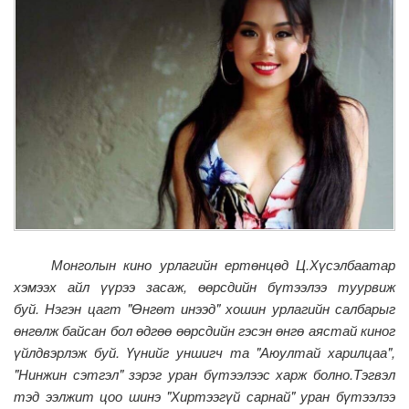
Монголын кино урлагийн ертөнцөд Ц.Хүсэлбаатар
хэмээх айл үүрээ засаж, өөрсдийн бүтээлээ туурвиж
буй.
Нэгэн цагт "Өнгөт инээд" хошин урлагийн салбарыг
өнгөлж байсан бол өдгөө өөрсдийн гэсэн өнгө аястай киног
үйлдвэрлэж буй. Үүнийг уншигч та "Аюултай харилцаа",
"Нинжин сэтгэл" зэрэг уран бүтээлээс харж болно.
Тэгвэл
тэд ээлжит цоо шинэ "Хиртээгүй сарнай" уран бүтээлээ