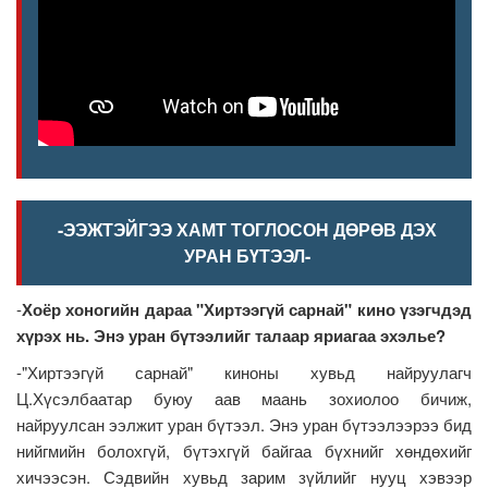
-ЭЭЖТЭЙГЭЭ ХАМТ ТОГЛОСОН ДӨРӨВ ДЭХ
УРАН БҮТЭЭЛ-
-
Хоёр хоногийн дараа "Хиртээгүй сарнай" кино үзэгчдэд
хүрэх нь. Энэ уран бүтээлийг талаар яриагаа эхэлье?
-"Хиртээгүй сарнай" киноны хувьд найруулагч
Ц.Хүсэлбаатар буюу аав маань зохиолоо бичиж,
найруулсан ээлжит уран бүтээл. Энэ уран бүтээлээрээ бид
нийгмийн болохгүй, бүтэхгүй байгаа бүхнийг хөндөхийг
хичээсэн. Сэдвийн хувьд зарим зүйлийг нууц хэвээр