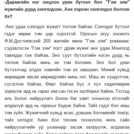
-Дараагийн нэг онцлох уран бүтээл бол "Гэм зэм"
жүжгийн дүрд сонгогдсон. Анх хэрхэн сонгогдох болсон
бэ?
-Анх удаа сонгодог жүжигт тоглож байгаа. Сонгодог бүтээл
гэдэг өөрөө том цар хүрээтэй. Оросын агуу зохиолч
Ф.М.Достоевский 200 жилийн өмнө "Гэм зэм" романаас
сэдэвлэсэн "Гэм зэм" пост драм жүжиг анх удаа Монголд
тавигдах гэж байгаа. Энэ суут бүтээлийн нэгэн дүрд нь
тоглож байгаа минь их том боломж. Энэ бол уран
бүтээлчид олдох хамгийн том аз завшаан. Миний хувьд
мөрөөдөж явсан мөрөөдлийн минь нэг. Маш их хүндэтгэж,
сүсэглэж байгаа. Өөрт байгаа бүх л хүч хөдөлмөрөө
зориулж ард нь гарах юм сан гэсэн залбирал байна. Тэгээд
аль болох найруулагч болон баг хамт олныхоо итгэлийг
алдахгүй ард нь гарахыг бодож байна. Тайз гэдэг бол маш
том зүйл. Жүжигчний хувьд өсөх, дэвших боломжийг театр,
тайз олгодог. Кино бол техник технологи, өнгө, сайн
найруулагчийн ур ухаанаар засаж залруулж, алдаагаа
засаж болдог зүйл. Харин тайзан дээр бол тухайн жүжигчин