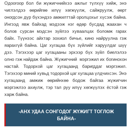
Одоогоор бол би жүжигчнийхээ ажлыг түлхүү хийж, энэ
чиглэлдээ өөрийгөө илүү хөгжүүлж, сайжруулж, өөрт
оногдсон дүр бүхэндээ амжилттай оролцохыг хүсэж байна.
Ингээд явж байхад мэдээж нэг өдөр бусдад жаахан ч
болов сурсан мэдсэн зүйлээ хуваалцах боломж гарах
байх. Түүнээс айхтар зохиол бичье, кино найруулна гэж
яарахгүй байна. Цаг хугацаа бүх зүйлийг харуулдаг шүү
дээ. Тэгэхээр цаг хугацааны эрхээр бүх зүйл биелэлээ
олно гэж найдаж байна. Жүжигчний мэргэжил их богинохон
настай. Тодорхой цаг хугацаанд баригддаг мэргэжил.
Тэгэхээр миний хувьд тодорхой цаг хугацаа үлдчихсэн. Энэ
хугацаанд амжиж өөрийнхөө бодож байгаа жүжигчин
мэргэжлээ ахиулж, тэр тал руу илүү хөгжүүлэх ёстой гэж
харж байна.
-АНХ УДАА СОНГОДОГ ЖҮЖИГТ ТОГЛОЖ
БАЙНА-