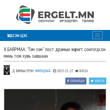
ҮНДСЭН ЦЭС
Toggle
navigati
Х.БАЯРМАА: "Гэм зэм" пост драмын жүжигт сонгогдсон
минь том хувь завшаан
Д. БЯМБАСҮРЭН:
ЯРИЛЦЛАГА
2025-11-27,
84316
ХУВААЛЦАХ
ЖИРГЭХ