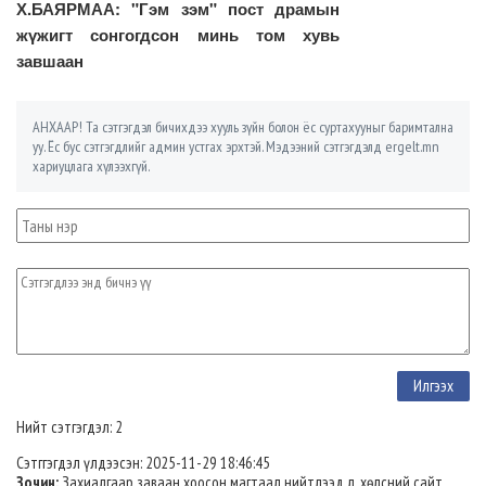
Х.БАЯРМАА: "Гэм зэм" пост драмын
жүжигт сонгогдсон минь том хувь
завшаан
АНХААР! Та сэтгэгдэл бичихдээ хууль зүйн болон ёс суртахууныг баримтална
уу. Ёс бус сэтгэгдлийг админ устгах эрхтэй. Мэдээний сэтгэгдэлд ergelt.mn
хариуцлага хүлээхгүй.
Нийт сэтгэгдэл: 2
Сэтггэгдэл үлдээсэн: 2025-11-29 18:46:45
Зочин:
Захиалгаар заваан хоосон магтаал нийтлээд л, хөлсний сайт