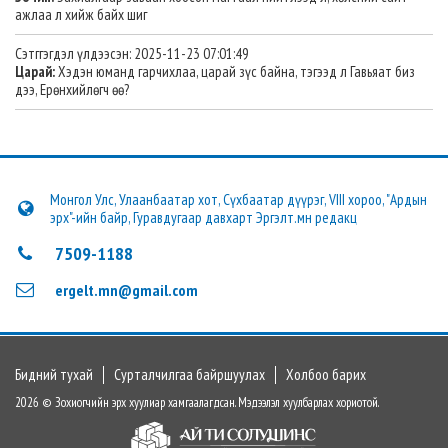
ажлаа л хийж байх шиг
Сэтггэгдэл үлдээсэн: 2025-11-23 07:01:49
Царай:
Хэдэн юманд гарчихлаа, царай зүс байна, тэгээд л Гавьяат биз
дээ, Ерөнхийлөгч өө?
Монгол Улс, Улаанбаатар хот, Сүхбаатар дүүрэг, VIII хороо, "Ардын
эрх"-ийн байр, Гуравдугаар давхарт Эргэлт.мн редакц
7509-1188
ergelt.mn@gmail.com
Бидний тухай
Сурталчилгаа байршуулах
Холбоо барих
2026 © Зохиогчийн эрх хуулиар хамгаалагдсан. Мэдээлэл хуулбарлах хориотой.