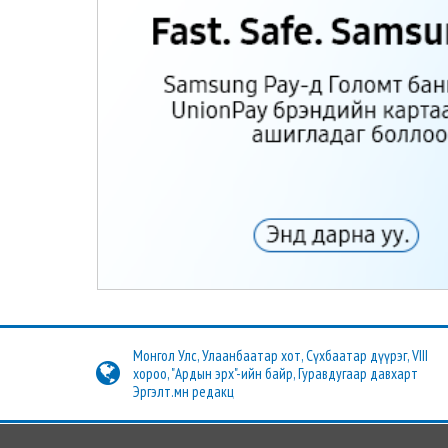
Монгол Улс, Улаанбаатар хот, Сүхбаатар дүүрэг, VIII
хороо, "Ардын эрх"-ийн байр, Гуравдугаар давхарт
Эргэлт.мн редакц