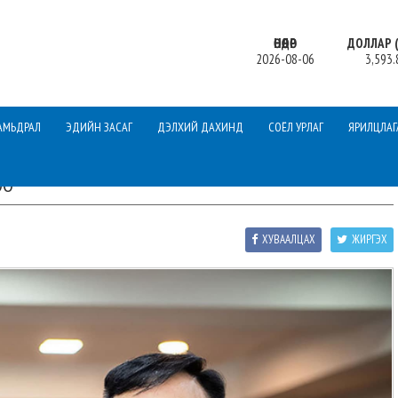
ӨНӨӨДӨР
ДОЛЛАР (
2026-08-06
3,593.
АМЬДРАЛ
ЭДИЙН ЗАСАГ
ДЭЛХИЙ ДАХИНД
СОЁЛ УРЛАГ
ЯРИЛЦЛАГ
ОО
ХУВААЛЦАХ
ЖИРГЭХ