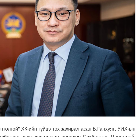
нтолгой" ХК-ийн гүйцэтгэх захирал асан Б.Ганхуяг, УИХ-ын
лбогдох шүүх хуралдаан өнөөдөр Сүхбаатар, Чингэлтэй,