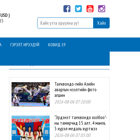
USD )
83
А
ГЭРЭЛТ ИРЭЭДҮЙ
КОВИД-19
ШИНЭ МЭДЭЭ
Таеквондо-гийн Азийн
аваргын нээлтийн фото
агшин
2026-08-06 07:10:00
“Эрдэнэт таеквондо холбоо”-
ны тамирчид 15 алт, 4 мөнгө,
3 хүрэл медаль хүртжээ
2026-08-06 07:05:00