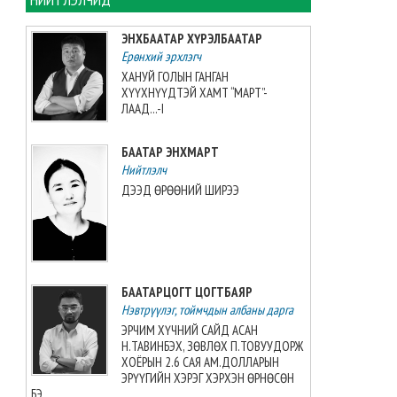
Олон улсын Таеквон-догийн
ЭНХБААТАР ХҮРЭЛБААТАР
Ази тивийн аварга
Ерөнхий эрхлэгч
шалгаруулах XI тэмцээнд 32
орны тамирчид өрсөлдөж
ХАНУЙ ГОЛЫН ГАНГАН
байна
ХҮҮХНҮҮДТЭЙ ХАМТ “МАРТ”-
ЛААД...-I
2026-08-05 13:34:07
БААТАР ЭНХМАРТ
Зарим голын усны түвшин
нэмэгдэж, Онон, Балж гол
Нийтлэлч
үерийн аюултай түвшинг
ДЭЭД ӨРӨӨНИЙ ШИРЭЭ
давжээ
2026-08-05 12:58:23
“Аяллын газрын зураг”-ийн
хэвлэмэл хувилбарыг Голомт
БААТАРЦОГТ ЦОГТБАЯР
банкны салбараас үнэ
Нэвтрүүлэг, тоймчдын албаны дарга
төлбөргүй авах боломжтой
2026-08-05 12:51:58
ЭРЧИМ ХҮЧНИЙ САЙД АСАН
Н.ТАВИНБЭХ, ЗӨВЛӨХ П.ТОВУУДОРЖ
ХОЁРЫН 2.6 САЯ АМ.ДОЛЛАРЫН
Шатахууны хүртээмж 2.5
ЭРҮҮГИЙН ХЭРЭГ ХЭРХЭН ӨРНӨСӨН
дахин нэмэгдэж, ШТС-уудын
БЭ