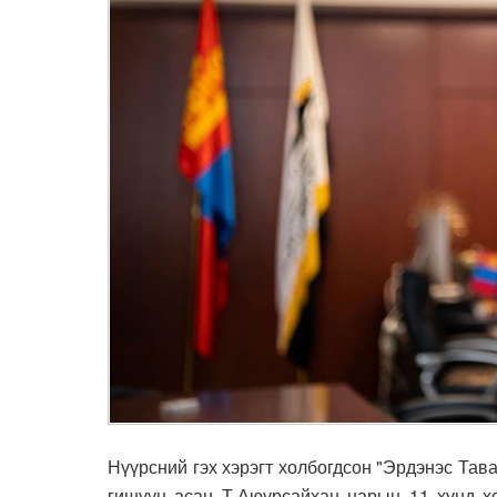
Нүүрсний гэх хэрэгт холбогдсон "Эрдэнэс Тава
гишүүн асан Т.Аюурсайхан нарын 11 хүнд хо