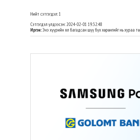
Нийт сэтгэгдэл: 1
Сэтгэгдэл үлдээсэн: 2024-02-01 19:32:48
Иргэн:
Энэ хүүрийн ял багадсан шүү бүх хөрөнгийг нь хураа 