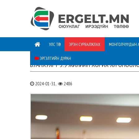
УЛС ТӨР
ЭРЭН СУРВАЛЖЛАХ
МОНГОЛЧУУДЫН 
ЭРГЭЛТИЙН ДУРАН
Б.ГАНХУЯГТ 5.9 ЖИЛИЙН ХОРИХ ЯЛ ОНООЛ
2024-01-31,
2486