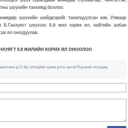
атны шүүхийн танхимд боллоо.
 өнөөдөр шүүхийн шийдвэрийг танилцуулсан юм. Улмаар
н Б.Ганхуягт шүүхээс 5.9 жил хорих ял, нийтийн албан
сах ял оногдуулав.
АНХУЯГТ 5.9 ЖИЛИЙН ХОРИХ ЯЛ ОНООЛОО
римтална уу. Ёс бус сэтгэгдлийг админ устгах эрхтэй. Мэдээний сэтгэгдэлд