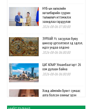
НҮБ-ын хөгжлийн
хөтөлбөрийн суурин
төлөөлөгч итгэмжлэх
захидлаа гардуулав
2026-08-06 07:00:00
ЗУРХАЙ: Үс засуулах буюу
шинээр үргээлгэвэл эд эдлэл,
идээ ундаа олдоно
2026-08-06 06:00:00
ЦАГ АГААР: Улаанбаатарт 26
хэм дулаан байна
2026-08-06 06:00:00
Ховд аймгийн Буянт сумаас
алга болсон охиныг эрэн
сурвалжилж байна
2026-08-05 13:57:14
НИЙТЛЭЛЧИД