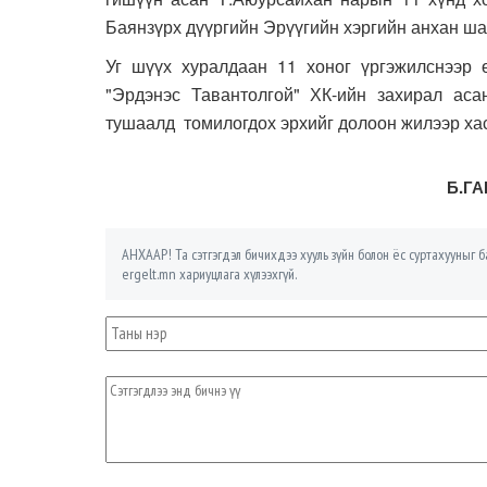
Баянзүрх дүүргийн Эрүүгийн хэргийн анхан ш
Уг шүүх хуралдаан 11 хоног үргэжилснээр
"Эрдэнэс Тавантолгой" ХК-ийн захирал аса
тушаалд томилогдох эрхийг
долоон жилээр
ха
Б.Г
АНХААР! Та сэтгэгдэл бичихдээ хууль зүйн болон ёс суртахууныг ба
ergelt.mn хариуцлага хүлээхгүй.