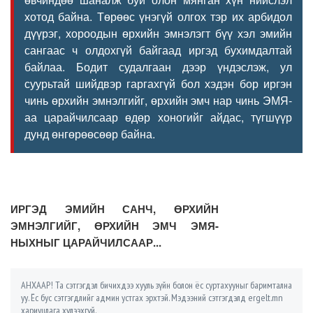
хотод байна. Төрөөс үнэгүй олгох тэр их арбидол
дүүрэг, хороодын өрхийн эмнэлэгт бүү хэл эмийн
сангаас ч олдохгүй байгаад иргэд бухимдалтай
байлаа. Бодит судалгаан дээр үндэслэж, ул
суурьтай шийдвэр гаргахгүй бол хэдэн бор иргэн
чинь өрхийн эмнэлгийг, өрхийн эмч нар чинь ЭМЯ-
аа царайчилсаар өдөр хоногийг айдас, түгшүүр
дунд өнгөрөөсөөр байна.
ИРГЭД ЭМИЙН САНЧ, ӨРХИЙН
ЭМНЭЛГИЙГ, ӨРХИЙН ЭМЧ ЭМЯ-
НЫХНЫГ ЦАРАЙЧИЛСААР...
АНХААР! Та сэтгэгдэл бичихдээ хууль зүйн болон ёс суртахууныг баримтална
уу. Ёс бус сэтгэгдлийг админ устгах эрхтэй. Мэдээний сэтгэгдэлд ergelt.mn
хариуцлага хүлээхгүй.