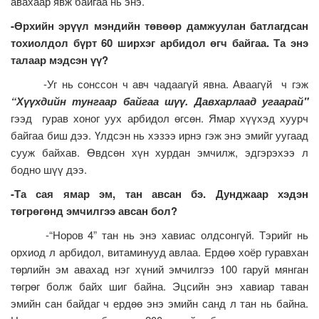
авахаар явж байгаа нь энэ.
-Өрхийн эрүүл мэндийн төвөөр дамжуулан батлагдсан
тохиолдол бүрт 60 ширхэг арбидол өгч байгаа. Та энэ
талаар мэдсэн үү?
-Уг нь сонссон ч авч чадаагүй явна. Аваагүй ч гэж
“Хүүхдийн тунгаар байгаа шүү. Давхарлаад угаарай"
гээд гурав хоног уух арбидол өгсөн. Ямар хүүхэд хуурч
байгаа биш дээ. Үлдсэн нь хэзээ ирнэ гэж энэ эмийг уугаад
сууж байхав. Өвдсөн хүн хурдан эмчилж, эдгэрэхээ л
бодно шүү дээ.
-Та сая ямар эм, тан авсан бэ. Дунджаар хэдэн
төгрөгөнд эмчилгээ авсан бол?
-“Норов 4” тан нь энэ хавиас олдсонгүй. Тэрийг нь
орхиод л арбидол, витаминууд авлаа. Ердөө хоёр гуравхан
төрлийн эм авахад нэг хүний эмчилгээ 100 гаруй мянган
төгрөг болж байх шиг байна. Эцсийн энэ хавиар таван
эмийн сан байдаг ч ердөө энэ эмийн санд л тан нь байна.