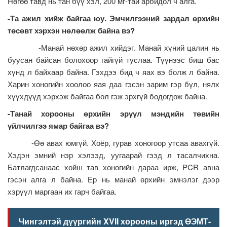
Нөгөө тавд нь тан бүү хэл, 200 мг-тай арбидол ч алга.
-Та ажил хийж байгаа юу. Эмчилгээний зардал өрхийн
төсөвт хэрхэн нөлөөлж байна вэ?
-Манай нөхөр ажил хийдэг. Манай хүний цалин нь
буусан байсан болохоор гайгүй туслаа. Түүнээс биш бас
хүнд л байхаар байна. Гэхдээ бид ч яах вэ болж л байна.
Харин хоногийн хоолоо яая даа гэсэн зарим гэр бүл, нялх
хүүхдүүд хэрхэж байгаа бол гэж эрхгүй бодогдож байна.
-Танай хорооны өрхийн эрүүл мэндийн төвийн
үйлчилгээ ямар байгаа вэ?
-Өө авах юмгүй. Хоёр, гурав хоногоор утсаа авахгүй.
Хэдэн эмний нэр хэлээд, уугаарай гээд л тасалчихна.
Батлагдсанаас хойш тав хоногийн дараа ирж, PCR авна
гэсэн алга л байна. Ер нь манай өрхийн эмнэлэг дээр
хэрүүл маргаан их гарч байгаа.
Чингэлтэй дүүргийн XVII хорооны иргэд ӨЭМТ-