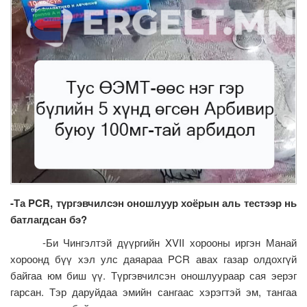
-Та
PCR
, түргэвчилсэн оношлуур хоёрын аль тестээр нь
батлагдсан бэ?
-Би Чингэлтэй дүүргийн XVII хорооны иргэн Манай
хороонд бүү хэл улс даяараа PCR авах газар олдохгүй
байгаа юм биш үү. Түргэвчилсэн оношлуураар сая эерэг
гарсан. Тэр даруйдаа эмийн сангаас хэрэгтэй эм, тангаа