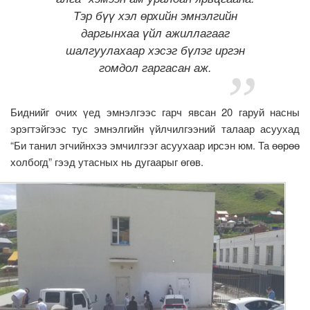
Тэр бүү хэл өрхийн эмнэлгийн
даргынхаа үйл ажиллагааг
шалгуулахаар хэсэг бүлэг иргэн
гомдол гаргасан аж.
Биднийг очих үед эмнэлгээс гарч явсан 20 гаруй насны
эрэгтэйгээс тус эмнэлгийн үйлчилгээний талаар асуухад
“Би танил эгчийнхээ эмчилгээг асуухаар ирсэн юм. Та өөрөө
холбогд” гээд утасных нь дугаарыг өгөв.