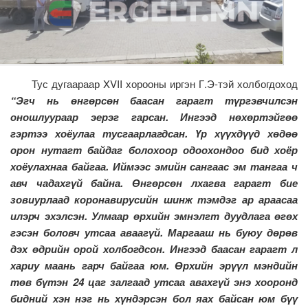
Тус дугаараар XVII хорооны иргэн Г.Э-тэй холбогдоход
“Эгч нь өнгөрсөн баасан гарагт түргэвчилсэн
оношлуураар эерэг гарсан. Ингээд нөхөртэйгөө
гэртээ хоёулаа тусгаарлагдсан. Үр хүүхдүүд хөдөө
орон нутагт байдаг болохоор одоохондоо бид хоёр
хоёулахнаа байгаа. Иймээс эмийн сангаас эм тангаа ч
авч чадахгүй байна. Өнгөрсөн лхагва гарагт бие
зовиурлаад коронавирусийн шинж тэмдэг ар араасаа
илэрч эхэлсэн. Улмаар өрхийн эмнэлгт дуудлага өгөх
гэсэн боловч утсаа аваагүй. Маргааш нь буюу дөрөв
дэх өдрийн орой холбогдсон. Ингээд баасан гарагт л
хариу маань гарч байгаа юм. Өрхийн эрүүл мэндийн
төв бүтэн 24 цаг залгаад утсаа авахгүй энэ хооронд
бидний хэн нэг нь хүндэрсэн бол яах байсан юм бүү