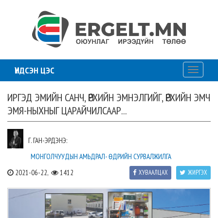
ҮНДСЭН ЦЭС
Toggle
navigati
ИРГЭД ЭМИЙН САНЧ, ӨРХИЙН ЭМНЭЛГИЙГ, ӨРХИЙН ЭМЧ
ЭМЯ-НЫХНЫГ ЦАРАЙЧИЛСААР...
Г. ГАН-ЭРДЭНЭ:
МОНГОЛЧУУДЫН АМЬДРАЛ- ӨДРИЙН СУРВАЛЖИЛГА
2021-06-22,
1412
ХУВААЛЦАХ
ЖИРГЭХ