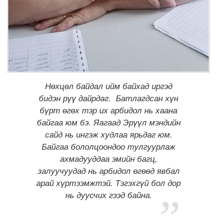
Нөхцөл байдал ийм байхад иргэд
бидэн рүү дайрдаг. Батлагдсан хүн
бүрт өгөх тэр их арбидол нь хаана
байгаа юм бэ. Яагаад Эрүүл мэндийн
сайд нь ингэж худлаа ярьдаг юм.
Байгаа бололцоондоо тулгуурлаж
ахмадууддаа эмийн багц,
залуучуудад нь арбидол өгөөд явбал
арай хүртээмжтэй. Тэгэхгүй бол дор
нь дуусчих гээд байна.