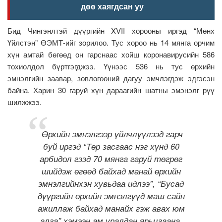
дөө хаягдсан уу
Бид Чингэнлтэй дүүргийн XVII хорооны иргэд “Мөнх
Үйлстэн” ӨЭМТ-ийг зорилоо. Тус хороо нь 14 мянга орчим
хүн амтай бөгөөд он гарснаас хойш коронавирусийн 586
тохиолдол бүртгэгджээ. Үүнээс 536 нь тус өрхийн
эмнэлгийн заавар, зөвлөгөөний дагуу эмчлэгдэж эдгэсэн
байна. Харин 30 гаруй хүн дараагийн шатны эмэнэлг рүү
шилжжээ.
Өрхийн эмнэлгээр үйлчлүүлээд гарч
буй иргэд “Төр засгаас нэг хүнд 60
арбидол гээд 70 мянга гаруй төгрөг
шийдэж өгөөд байхад манай өрхийн
эмнэлгийнхэн хувьдаа идлээ”, “Бусад
дүүргийн өрхийн эмнэлгүүд маш сайн
ажиллаж байхад манайх гэж авах юм
алга” хэмээн ам уралдан ярьцгаана.