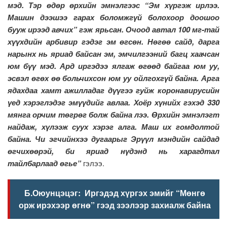
мэд. Тэр өдөр өрхийн эмнэлгээс “Эм хүргэж ирлээ.
Машин дээшээ гарах боломжгүй болохоор доошоо
бууж ирээд авчих” гэж ярьсан. Очоод автал 100 мг-тай
хүүхдийн арбивир гэдэг эм өгсөн. Нөгөө сайд, дарга
нарынх нь яриад байсан эм, эмчилгээний багц хаачсан
юм бүү мэд. Ард иргэдээ ялгаж өгөөд байгаа юм уу,
эсвэл өгөх өө больчихсон юм уу ойлгохгүй байна. Арга
ядахдаа хамт ажилладаг дүүгээ гуйж коронавирусийн
үед хэрэглэдэг эмүүдийг авлаа. Хоёр хүнийх гэхэд 330
мянга орчим төгрөг болж байна лээ. Өрхийн эмнэлэгт
найдаж, хүлээж суух хэрэг алга. Маш их гомдолтой
байна. Чи эгчийнхээ дугаарыг Эрүүл мэндийн сайдад
өгчихөөрэй, би яриад нүдэнд нь харагдтал
тайлбарлаад өгье”
гэлээ.
Б.Оюунцэцэг: Иргэдэд хүргэх эмийг “Мөнгө
орж ирэхээр өгнө” гээд зээлээр захиалж байна