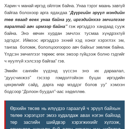
Харин ч манай иргэд ойлгож байна. Унаа тэрэг маань завгүй
байгаа болохоор арга ядахдаа “
Дүүргийн эрүүл мэндийн
төв яваад өгөх унаа байна уу, иргэдийнхээ эмчилгээг
яаралтай авч ирмээр байна”
гэж иргэддээ хандаад сууж
байна. Энэ өвчин хурдан эмчлэх тусмаа хүндрэхгүй
эдгэдэг. Иймээс иргэддээ эхний хэд хоног хэрэглэх эм,
тангаа боломж, бололцоогоороо авч байхыг зөвлөж байна.
Үлдсэн эмчилгээг төрөөс өгөх эмээр гүйцээж болно гэдгийг
ч нуулгүй хэлсээр байгаа” гэв.
Эмийн сангийн үүдэнд үүссэн энэ их дараалал,
“дуусчихжээ” гэсээр гомдолтойхон буцах иргэдийн
цөхрөлийг сайд, дарга нар мэддэг болов уу” хэмээн
бодсоор “Долоон буудал”-аас хөдөллөө.
Өрхийн төсөв нь илүүдээ гараагүй ч эрүүл байхын
төлөө хэрэгцээт эмээ худалдаж авах нэгэн байхад
төр засгийн шийдвэр хэрэгжихийг хүлээж,
өвчиндөө шаналж буй олон мянган хүн нийслэл