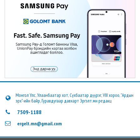
Монгол Улс, Улаанбаатар хот, Сүхбаатар дүүрэг, VIII хороо, "Ардын
эрх"-ийн байр, Гуравдугаар давхарт Эргэлт.мн редакц
7509-1188
ergelt.mn@gmail.com