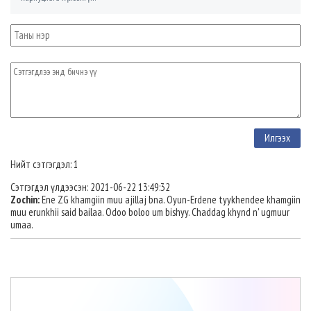
Нийт сэтгэгдэл: 1
Сэтгэгдэл үлдээсэн: 2021-06-22 13:49:32
Zochin:
Ene ZG khamgiin muu ajillaj bna. Oyun-Erdene tyykhendee khamgiin
muu erunkhii said bailaa. Odoo boloo um bishyy. Chaddag khynd n' ugmuur
umaa.