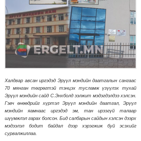
Халдвар авсан иргэдэд Эрүүл мэндийн даатгалын сангаас
70 мянган төгрөгтэй тэнцэх тусламж үзүүлэх тухай
Эрүүл мэндийн сайд С.Энхболд
ээлжит мэдэгдэлдээ хэлсэн
.
Гэвч
өнөөдрийг хүртэл
Эрүүл мэндийн даатгал, Эрүүл
мэндийн яамнаас
иргэдэд эм, тан ирээгүй талаар
шүүмжлэл гарах болсон. Бид салбарын сайдын хэлсэн дээрх
мэдээлэл бодит байдал дээр хэрэгжиж буй эсэхийг
сурвалжиллаа.