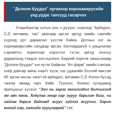
“Долоон буудал” орчмоор коронавирусийн
үед уудаг тангууд тасарчээ
Улаанбаатар хотын аль ч дүүрэг, хороонд “Арбидол,
C,D витамин, тан” авахаар ирсэн иргэд эмийн сангийн
үүдэнд урт дараалал үүсгэж байна. Дотнын нэг нь
коронавирусийн халдвар авсан, батлагдаагүй ч урьдчилан
сэргийлэх зорилгоор хэрэглэх гэсэн иргэд энэхүү
дараалалд тэвдэн зогсоцгооно. Бидний нэрлэж заншсанаар
“Долоон буудал”-ын нутаг байрлах “Ач фарм” эмийн сангаас
хоёр давхар амны хаалт зүүж, нэг удаагийн бээлий өмссөн
40 эргэм насны эмэгтэй арбидол, витамин C,D болон бусад
тангаа аваад гарч байв. Түүнээс богино хугацаанд
ярилцахыг хүсвэл
“Эгч нь эерэг тохиолдол болчихоод
эм авч явна. Хоёулаа ямар гар хуруу барьсан биш, чи
зайгаа барьж байгаад асуух зүйлээ асуучих. Харин
миний нэр, хаягийг нууцлаарай”
гэв.