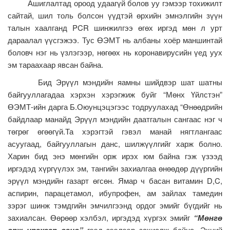
Ашиглалтад ороод удаагүй болов уу гэмээр тохижилт
сайтай, шил толь болсон үүдтэй өрхийн эмнэлгийн зүүн
талын хаалганд PCR шинжилгээ өгөх иргэд мөн л урт
дараалал үүсгэжээ. Тус ӨЭМТ нь албаны хоёр маншинтай
боловч нэг нь үзлэгээр, нөгөөх нь коронавирусийн үед уух
эм тараахаар явсан байна.
Бид Эрүүл мэндийн яамны шийдвэр шат шатны
байгууллагадаа хэрхэн хэрэгжиж буйг “Мөнх Үйлстэн”
ӨЭМТ-ийн дарга Б.Оюунцэцэгээс тодруулахад “Өнөөдрийн
байдлаар манайд Эрүүл мэндийн даатгалын сангаас нэг ч
төгрөг өгөөгүй.Та хэрэгтэй гэвэл манай нягтлангаас
асуугаад, байгууллагын данс, шилжүүлгийг харж болно.
Харин бид энэ мөнгийн орж ирэх юм байна гэж үзээд
иргэдэд хүргүүлэх эм, тангийн захиалгаа өнөөдөр дүүргийн
эрүүл мэндийн газарт өгсөн. Ямар ч басан витамин D,C,
аспирин, парацетамол, ибупрофен, ам зайлах тамедин
зэрэг шинж тэмдгийн эмчилгээнд ордог эмийг бүгдийг нь
захиалсан. Өөрөөр хэлбэл, иргэдэд хүргэх эмийг
“Мөнгө
гээд зээлээр захиалж байна. Эхний