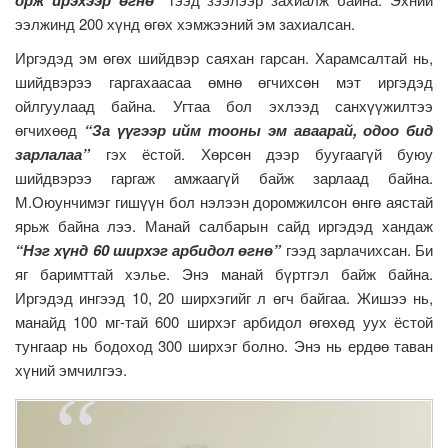
орж ирэхээр өгнө”
ээлжинд 200 хүнд өгөх хэмжээний эм захиалсан.
Иргэдэд эм өгөх шийдвэр саяхан гарсан. Харамсалтай нь,
шийдвэрээ гаргахаасаа өмнө өгчихсөн мэт иргэдэд
ойлгуулаад байна. Угтаа бол эхлээд санхүүжилтээ
өгчихөөд
“За үүгээр ийм тооны эм аваарай, одоо бид
зарлалаа”
гэх ёстой. Хөрсөн дээр буугаагүй буюу
шийдвэрээ гаргаж амжаагүй байж зарлаад байна.
М.Оюунчимэг гишүүн бол нэлээн доромжилсон өнгө аястай
ярьж байна лээ. Манай салбарын сайд иргэдэд хандаж
“Нэг хүнд 60 ширхэг арбидол өгнө”
гээд зарлачихсан. Би
яг баримттай хэлье. Энэ манай бүртгэл байж байна.
Иргэдэд ингээд 10, 20 ширхэгийг л өгч байгаа. Жишээ нь,
манайд 100 мг-тай 600 ширхэг арбидол өгөхөд уух ёстой
тунгаар нь бодоход 300 ширхэг болно. Энэ нь ердөө таван
хүний эмчилгээ.