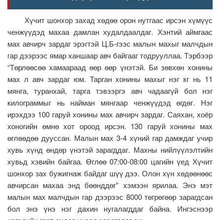
Хүчит шонхор захад хөдөө орон нутгаас ирсэн хүмүүс
ченжүүдэд махаа дамлан худалдаалдаг. Хэнтий аймгаас
мах авчирч зардаг эрэгтэй Ц.Б-гээс малын махыг малчдын
гар дээрээс ямар ханшаар авч байгааг тодрууллаа. Тэрбээр
“Төрлөөсөө хамаараад өөр өөр үнэтэй. Би зөвхөн хонины
мах л авч зардаг юм. Тарган хонины махыг нэг кг нь 11
мянга, туранхай, тарга тэвээргэ авч чадаагүй бол нэг
килограммыг нь найман мянгаар ченжүүдэд өгдөг. Нэг
ирэхдээ 100 гаруй хонины мах авчирч зардаг. Саяхан, хоёр
хоногийн өмнө хот ороод ирсэн. 130 гаруй хонины мах
өглөөдөө дууссан. Малын мах 3-4 хүний гар дамждаг учир
хувь хүнд өндөр үнэтэй зарагддаг. Махны нийлүүлэлтийн
хувьд хэвийн байгаа. Өглөө 07:00-08:00 цагийн үед Хүчит
шонхор зах бужигнаж байдаг шүү дээ. Олон хүн хөдөөнөөс
авчирсан махаа энд бөөнддөг” хэмээн ярилаа. Энэ мэт
малын мах малчдын гар дээрээс 8000 төгрөгөөр зарагдсан
бол энэ үнэ нэг дахин нугалагддаг байна. Ингэснээр