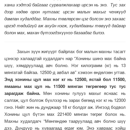
ханш хэдтэй байгааг сурвалжлахаар ирсэн нь энэ. Тус зах
дээр хөдөө орон нутгаас ирсэн малын махыг ченжүүд
дамлан худалддаг. Махны төвлөрсөн цэг болсон энэ захаас
иргэд төдийгүй аж ахуйн нэгж, худалдааны төвүүд дайвар
болон мах, махан бүтээгдэхүүнээ базаадаг билээ.
Захын зүүн жигүүрт байрлах бог малын махны тасагт
цэнхэр халаадтай худалдагч нар “Хонины шинэ мах байна
шүү, хямдруулаад авч болно. Нэг килограмм (кг) нь 13
мянгатай байгаа. 12500-д авбал ав” хэмээн өндөлзөн угтав.
Энд хонины цул мах нэг кг нь 12500, ястай бол 11500,
ямааны мах цул нь 11500 мянган төгрөгөөр тус тус
зарагдаж байна.
Мөн хонины гулууз махыг яснаас нь
салгаж, цул болгож бүхлээр нь зарах бөгөөд нэг кг нь 12300
гэнэ. Нийт жин нь дунджаар 18 кг болдог аж. Ингээд бодвол
Хонины цул бүтэн мах 221400 мянган төгрөг болох нь.
Махны худалдагч “Мөнгөндөө тааруулаад авч болно шүү
дээ. Дундуур нь хуваагаад өгдөг юм. Энэ хавраас хойш