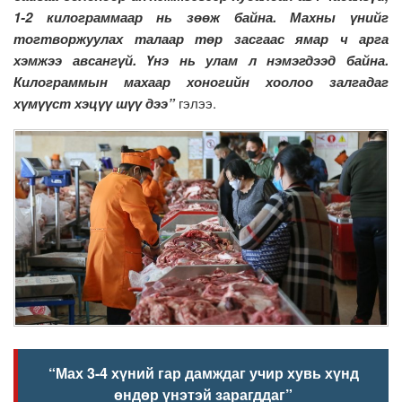
1-2 килограммаар нь зөөж байна. Махны үнийг
тогтворжуулах талаар төр засгаас ямар ч арга
хэмжээ авсангүй. Үнэ нь улам л нэмэгдээд байна.
Килограммын махаар хоногийн хоолоо залгадаг
хүмүүст хэцүү шүү дээ”
гэлээ.
“Мах 3-4 хүний гар дамждаг учир хувь хүнд
өндөр үнэтэй зарагддаг”