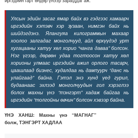
иргэдийн гарт өндөр үнээр зарагддаг аж.
Улсын эдийн засаг ямар байх вэ гэдгээс хамаарч
иргэдийн хэтэвч хэр зузаан, нимгэн байх нь
шийдэгдэнэ. Ялангуяа килограммын махаар
хоолоо залгадаг монголчууд, айл өрхүүдэд урт
хугацааны хатуу хөл хорио “чанга даваа” болсон.
Нэг үгээр, дөрвөн удаа тогтоосон хатуу хөл
хорионы улмаас иргэдийн ажил орлого тасарч,
цаашлаад бизнес, худалдаа нь дампуурч “данс нь
улайгаад” байна. Гэтэл энэ хүнд үед гурил,
будаанаас эхлээд монголчуудын гол хэрэглээ
болох махны үнэ “тэнгэрт” хадаж байгаа нь
иргэдийн “толгойны өвчин” болсон хэвээр байна.
ҮНЭ ХАНШ: Махны үнэ “МАГНАГ”
болж, ТЭНГЭРТ ХАДЛАА