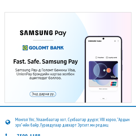
Монгол Улс, Улаанбаатар хот, Сүхбаатар дүүрэг, VIII хороо, "Ардын
эрх"-ийн байр, Гуравдугаар давхарт Эргэлт.мн редакц
7509-1188