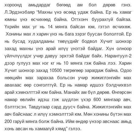
хороонд амьдардаг бөгөөд ам бол дөрөв гэнэ.
Л.Эрдэнэбаяр “Махны үнэ өсөөд удаж байна. Ер нь хамаг
юмны үнэ өсчихөөд байна. Огтхонч буурахгүй байгаа.
Үхрийн мах уг нь 14 мянга байсан юм, гэтэл өсчихөж.
Хонины мах л харин үнэ нь бага зэрэг буусан бололтой. Ер
нь бусад худалдааны төвүүдийг бодвол Хүчит шонхор
захад махны үнэ арай илүү үнэтэй байдаг. Хүн олноор
үйлчлүүлдэг учир давуу эрхтэй байдаг байх. Нарантуул-2
дээр гулууз мах нэг кг нь 10 мянга гэж байна лээ. Харин
Хүчит шонхор захад 10500 төгрөгөөр зарагдаж байна. Одоо
нөөцийн мах зарахаа больсон учир жижиглэнгийн мах
авахаас өөр сонголтгүй. Ер нь намар идшээ бэлдчихвэл
арай хэмнэлттэй юм байна. Манайх ам бүл дөрөв. Өнгөрсөн
намар өвлийн идэш гэж шүдлэн үхэр 600 мянгаар авч,
бэлтгэсэн. Тавдугаар сард дуусч байна. Жижиглэнгийн мах
авч байснаас л илүү хэмнэлттэй юм. Мөн хонины бүтэн мах
200 гаруй мянга болж байна. Ийм өндөр үнээр авснаас амьд
хонь авсан нь хамаагүй хямд” гэлээ.