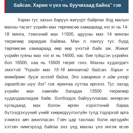
байсан. Харин ч үнэ нь буучихаад байна” гэв
Харин тус захын баруун жигүүрт байрлах бод малын
махны тасагт үхрийн мах төрлөөсөө хамаараад нэг кг нь 14-
18 мянга, тэмээний мах 11500, адууны мах 14 мянган
төгрөгөөр зарагдаж бай
л
аа. Мөн л лангуу тус бүрд
төрлөөсөө хамаараад өөр өөр үнэтэй байх аж. Жижиг
үхрийн гуяны мах нэг кг нь 14000, нас бие гүйцсэн үхрийнх
бол 16500, хаа нь 15500 төгрөг гэнэ. Махны худалдагч
эмэгтэй
“Үхрийн мах 15-16 мянгатай байсан. Харин ч
өнөөдрөөс бууж эхлээд байна. Энэ хаваржин л ийм үнээр
зарагдсан шүү дээ”
гэж ярингаа хутгаа ирлэнэ. Тус захад
үхрийн мах хамгийн багадаа 13500 төгрөгөөр
худалдаалагдаж байв. Холбогдох байгууллагаас өнгөрсөн
хугацаанд мах болон өргөн хэрэглэний бараа
бүтээгдэхүүний үнийг хөөрөгдүүлэхгүйн тулд тодорхой арга
хэмжээ авч ажилласан. Гэвч цар тахлаас болж иргэдийн
хэтэвч нимгэрээд байгаа энэ үед махны үнэ ингэж өснө