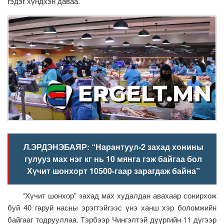
гэдэг хүндхэн даваа.
Л.ЭРДЭНЭБАЯР: “Нарантуул-2 захад хонины
гулууз мах нэг кг нь 10 мянга гэж байгаа бол
Хүчит шонхорт 10500-гаар зарагдаж байна”
“Хүчит шонхор” захад мах худалдан авахаар сонирхож
буй 40 гаруй насны эрэгтэйгээс үнэ ханш хэр боломжийн
байгааг тодрууллаа. Тэрбээр Чингэлтэй дүүргийн 11 дүгээр