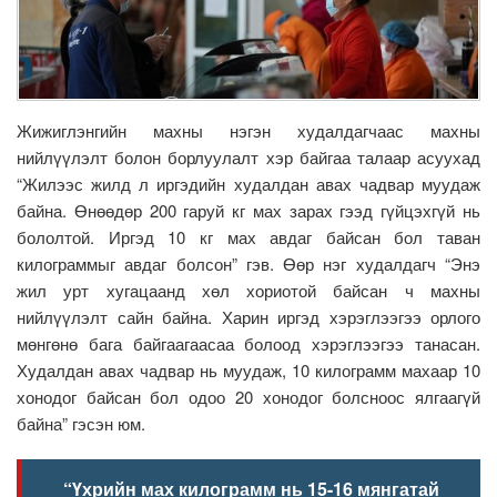
Жижиглэнгийн махны нэгэн худалдагчаас махны
нийлүүлэлт болон борлуулалт хэр байгаа талаар асуухад
“Жилээс жилд л иргэдийн худалдан авах чадвар муудаж
байна. Өнөөдөр 200 гаруй кг мах зарах гээд гүйцэхгүй нь
бололтой. Иргэд 10 кг мах авдаг байсан бол таван
килограммыг авдаг болсон” гэв. Өөр нэг худалдагч “Энэ
жил урт хугацаанд хөл хориотой байсан ч махны
нийлүүлэлт сайн байна. Харин иргэд хэрэглээгээ орлого
мөнгөнө бага байгаагаасаа болоод хэрэглээгээ танасан.
Худалдан авах чадвар нь муудаж, 10 килограмм махаар 10
хонодог байсан бол одоо 20 хонодог болсноос ялгаагүй
байна” гэсэн юм.
“Үхрийн мах килограмм нь 15-16 мянгатай