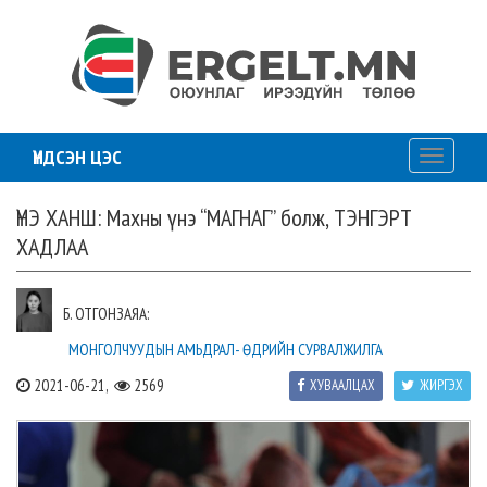
ҮНДСЭН ЦЭС
Toggle
navigati
ҮНЭ ХАНШ: Махны үнэ “МАГНАГ” болж, ТЭНГЭРТ
ХАДЛАА
Б. ОТГОНЗАЯА:
МОНГОЛЧУУДЫН АМЬДРАЛ- ӨДРИЙН СУРВАЛЖИЛГА
2021-06-21,
2569
ХУВААЛЦАХ
ЖИРГЭХ