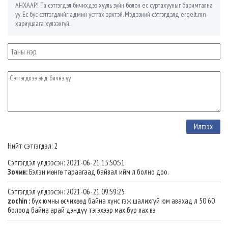
АНХААР! Та сэтгэгдэл бичихдээ хууль зүйн болон ёс суртахууныг баримтална
уу. Ёс бус сэтгэгдлийг админ устгах эрхтэй. Мэдээний сэтгэгдэлд ergelt.mn
хариуцлага хүлээхгүй.
Нийт сэтгэгдэл: 2
Сэтгэгдэл үлдээсэн: 2021-06-21 15:50:51
Зочин:
Бэлэн мөнгө тараагаад байвал ийм л болно доо.
Сэтгэгдэл үлдээсэн: 2021-06-21 09:59:25
zochin :
бүх юмны өсчихөөд байна хүнс гэж шалихгүй юм авахад л 50 60
болоод байна арай дэндүү тэгэхээр мах бүр яах вэ