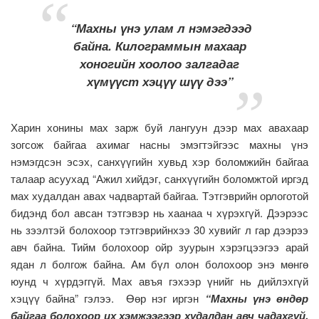
“Махны үнэ улам л нэмэгдээд
байна. Килограммын махаар
хоногийн хоолоо залгадаг
хүмүүст хэцүү шүү дээ”
Харин хонины мах зарж буй лангуун дээр мах авахаар
зогсож байгаа ахимаг насны эмэгтэйгээс махны үнэ
нэмэгдсэн эсэх, санхүүгийн хувьд хэр боломжийн байгаа
талаар асуухад “Ажил хийдэг, санхүүгийн боломжтой иргэд
мах худалдан авах чадвартай байгаа. Тэтгэврийн орлоготой
бидэнд бол авсан тэтгэвэр нь хаанаа ч хүрэхгүй. Дээрээс
нь зээлтэй болохоор тэтгэврийнхээ 30 хувийг л гар дээрээ
авч байна. Тийм болохоор ойр зуурын хэрэгцээгээ арай
ядан л болгож байна. Ам бүл олон болохоор энэ мөнгө
юунд ч хүрдэггүй. Мах авъя гэхээр үнийг нь дийлэхгүй
хэцүү байна” гэлээ. Өөр нэг иргэн
“Махны үнэ өндөр
байгаа болохоор их хэмжээгээр худалдан авч чадахгүй,