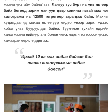
махны үнэ ийм байна” гэв.
Лангуу тус бүрт нь үнэ нь өөр
байх бөгөөд зарим лангуун дээр хонины ястай мах нэг
килограмм нь 12500 төгрөгөөр зарагдаж байв.
Махны
худалдаачид махаа өглөөгүүр өндөр үнээр зарж, үдээс
хойш үнээ бууруулдаг байна. Түүнчлэн тухайн өдрийн
ханш махны нийлүүлэлт болон ченж нарын тогтоосон үнээс
хамааран өөрчлөгддөг аж.
“Иргэд 10 кг мах авдаг байсан бол
таван килограммыг авдаг
болсон”