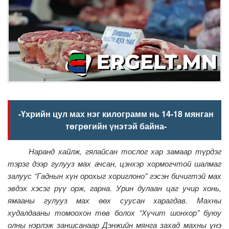
-Үхрийн цул мах нэг килограмм нь 14-18 мянган
төгрөгийн үнэтэй байна-
Наранд хайлж, гялайсан тослог хар замаар түрдэг
тэрэг дээр гулууз мах ачсан, цэнхэр хормогчтой шалмаг
залуус “Гаднын хүн орохыг хориглоно” гэсэн бичигтэй мах
эвдэх хэсэг рүү орж, гарна. Урин дулаан цаг учир хонь,
ямааны гулууз мах өөх суусан харагдав. Махны
худалдааны томоохон төв болох “Хүчит шонхор” буюу
олны нэрлэж заншсанаар Дэнжийн мянга захад махны үнэ