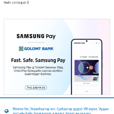
Нийт сэтгэгдэл: 0
Монгол Улс, Улаанбаатар хот, Сүхбаатар дүүрэг, VIII хороо, "Ардын
эрх"-ийн байр, Гуравдугаар давхарт Эргэлт.мн редакц