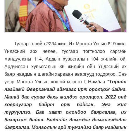
Тулгар төрийн 2234 жил, Их Монгол Улсын 819 жил,
Үндэсний эрх чөлөө, тусгаар тогтнолоо сэргээн
мандуулсны 114, Ардын хувьсгалын 104 жилийн ой,
Ардчилсан хувьсгалын 35 жилийн ойн Үндэсний их
баяр наадмын шагайн харваан аваргууд тодорлоо. Энэ
үеэр Монгол Улсын хошой мэргэн Г.Намбаа "
Төрийн
наадамд Өвөрхангай аймгаас ирж оролцож байна.
Манай баг гурав дахь жилдээ оролцсон. 2022 онд
хоёрдугаар байрт орж байсан. Энэ жил
түрүүллээ. Баг хамт олондоо баярлалаа, их
бахархаж байна. Биднийг дэмждэг дэмжигчдэдээ
баярлалаа. Монголын ард түмэндээ баяр наадмын