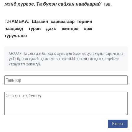
мэнд хүргэе. Та бүхэн сайхан наадаарай
" гэв.
Г.НАМБАА: Шагайн харваагаар төрийн
наадамд гурав дахь жилдээ орж
түрүүллээ
АНХААР! Та сэтгэгдэл бичихдээ хууль зүйн болон ёс суртахууныг баримтална
уу. Ёс бус сэтгэгдлийг админ устгах эрхтэй. Мэдээний сэтгэгдэлд ergelt.mn
хариуцлага хүлээхгүй.