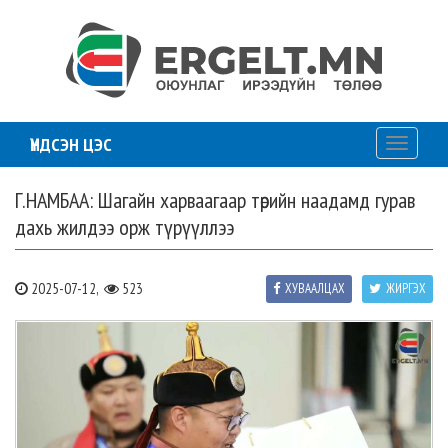
ҮНДСЭН ЦЭС
Toggle
navigati
Г.НАМБАА: Шагайн харваагаар төрийн наадамд гурав
дахь жилдээ орж түрүүллээ
2025-07-12,
523
ХУВААЛЦАХ
ЖИРГЭХ