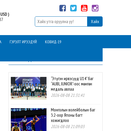
USD )
87
А
ГЭРЭЛТ ИРЭЭДҮЙ
КОВИД-19
ШИНЭ МЭДЭЭ
“Этүгэн ирвэсүүд U14” баг
“AUBL JUNIOR”-оос мөнгөн
медаль авлаа
2026-08-08 21:31:41
Монголын волейболын баг
3:2-оор Японы багт
хожигдлоо
2026-08-08 21:09:03