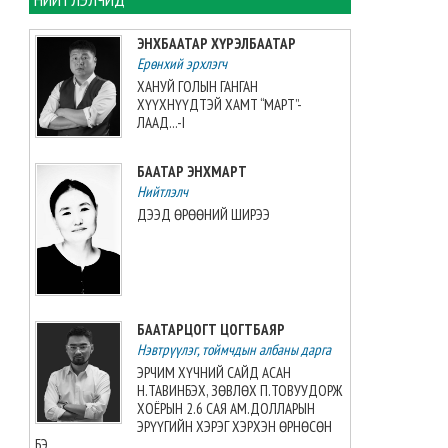
Монголын баг, Хятадын
багийг 3:0-ээр буулган авлаа
ЭНХБААТАР ХҮРЭЛБААТАР
2026-08-08 07:05:00
Ерөнхий эрхлэгч
ХАНУЙ ГОЛЫН ГАНГАН
ХҮҮХНҮҮДТЭЙ ХАМТ “МАРТ”-
Таеквондо-гийн “Grand slam”-
ЛААД...-I
аас алт, мөнгө, хүрэл медаль
хүртжээ
БААТАР ЭНХМАРТ
2026-08-08 07:00:00
Нийтлэлч
ДЭЭД ӨРӨӨНИЙ ШИРЭЭ
ЗУРХАЙ: Үс шинээр үргээлгэх
буюу засуулахад нүд
бүрэлзэн улцайна
2026-08-08 06:00:00
БААТАРЦОГТ ЦОГТБАЯР
ЦАГ АГААР: Улаанбаатарт
Нэвтрүүлэг, тоймчдын албаны дарга
өдөртөө 32 хэм дулаан
байна
ЭРЧИМ ХҮЧНИЙ САЙД АСАН
Н.ТАВИНБЭХ, ЗӨВЛӨХ П.ТОВУУДОРЖ
2026-08-08 06:00:00
ХОЁРЫН 2.6 САЯ АМ.ДОЛЛАРЫН
ЭРҮҮГИЙН ХЭРЭГ ХЭРХЭН ӨРНӨСӨН
БЭ