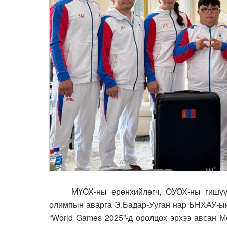
МҮОХ-ны ерөнхийлөгч, ОУОХ-ны гишүүн Б
олимпын аварга Э.Бадар-Ууган нар БНХАУ-ын
“World Games 2025”-д оролцох эрхээ авсан М