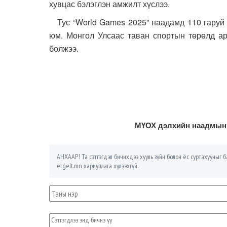
хувцас бэлэглэн амжилт хүслээ.
Тус “World Games 2025” наадамд 110 гаруй 
юм. Монгол Улсаас таван спортын төрөлд ар
болжээ.
МҮОХ дэлхийн наадмын э
АНХААР! Та сэтгэгдэл бичихдээ хууль зүйн болон ёс суртахууныг ба
ergelt.mn хариуцлага хүлээхгүй.