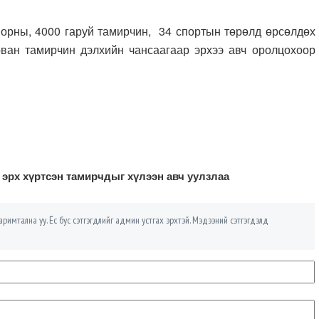
орны, 4000 гаруй тамирчин, 34 спортын төрөлд өрсөлдөх
ван тамирчин дэлхийн чансаагаар эрхээ авч оролцохоор
рх хүртсэн тамирчдыг хүлээн авч уулзлаа
римтална уу. Ёс бус сэтгэгдлийг админ устгах эрхтэй. Мэдээний сэтгэгдэлд