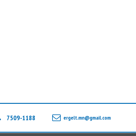
АЛТАНБАЯР АЗСАЙХАН
Сэтгүүлч
Ц.ДЭЛГЭРМАА: ЯРУУ НАЙРАГ МИНИЙ
ШАШИН, ХАМГИЙН ЭРХ ЧӨЛӨӨТЭЙ
ШАШИН
МӨНХБАТ БАТ-ЭРДЭНЭ
Зураглаач
ГАНЦ АСУУЛТ
БОЛД ТЭНҮҮН
Сэтгүүлч
ХӨРШ
ОЮУНГЭРЭЛ ЭРДЭНЭТУНГАЛАГ
7509-1188
ergelt.mn@gmail.com
Сэтгүүлч
Ү.УНДРАЛ: “FAVWAY” ХАМТДАА
БАЙСАН ЦАГТ Л ШИДЭТ ГАЛ АСДАГ
ЮМ ШИГ САНАГДДАГ