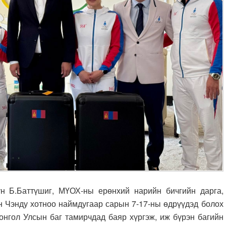
.Баттүшиг, МҮОХ-ны ерөнхий нарийн бичгийн дарга,
 Чэнду хотноо наймдугаар сарын 7-17-ны өдрүүдэд болох
онгол Улсын баг тамирчдад баяр хүргэж, иж бүрэн багийн