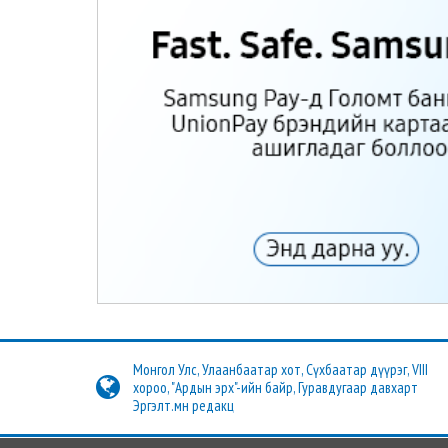
Монгол Улс, Улаанбаатар хот, Сүхбаатар дүүрэг, VIII
хороо, "Ардын эрх"-ийн байр, Гуравдугаар давхарт
Эргэлт.мн редакц