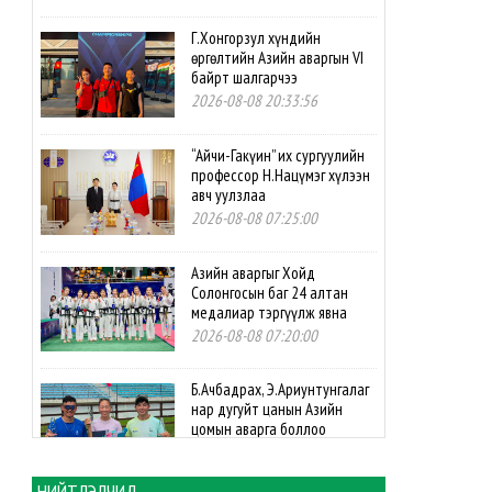
Г.Хонгорзул хүндийн
өргөлтийн Азийн аваргын VI
байрт шалгарчээ
2026-08-08 20:33:56
“Айчи-Гакүин” их сургуулийн
профессор Н.Нацүмэг хүлээн
авч уулзлаа
2026-08-08 07:25:00
Азийн аваргыг Хойд
Солонгосын баг 24 алтан
медалиар тэргүүлж явна
2026-08-08 07:20:00
Б.Ачбадрах, Э.Ариунтунгалаг
нар дугуйт цанын Азийн
цомын аварга боллоо
2026-08-08 07:10:00
НИЙТЛЭЛЧИД