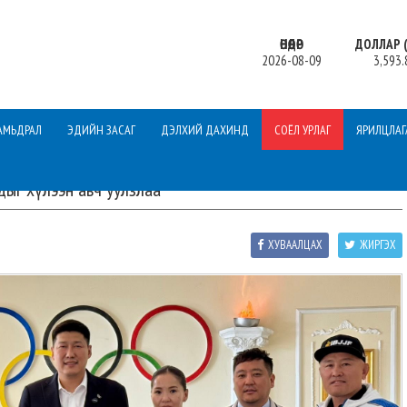
ӨНӨӨДӨР
ДОЛЛАР (
2026-08-09
3,593.
АМЬДРАЛ
ЭДИЙН ЗАСАГ
ДЭЛХИЙ ДАХИНД
СОЁЛ УРЛАГ
ЯРИЛЦЛАГ
ыг хүлээн авч уулзлаа
ХУВААЛЦАХ
ЖИРГЭХ