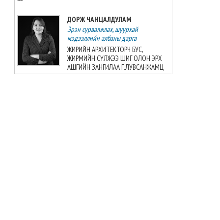
ДОРЖ ЧАНЦАЛДУЛАМ
Эрэн сурвалжлах, шуурхай
мэдээллийн албаны дарга
ЖИРИЙН АРХИТЕКТОРЧ БУС,
ЖИРМИЙН СҮЛЖЭЭ ШИГ ОЛОН ЭРХ
АШГИЙН ЗАНГИЛАА Г.ЛУВСАНЖАМЦ
БАТ-ЭРДЭНЭ БАДРАЛМАА
Улс төрийн мэдээллийн албаны дарга
ШУДАРГЫН ДҮРТЭЙ Ч ШУДАРГА БИШ
Ж.БАЯРМАА
БАТЗАЯА ГҮНЖИД
Сэтгүүлч
Б.Шарав агсны гэргий Д.ГАНЧИМЭГ:
Хань минь “Төр намайг үнэлж
байхад би хүндлэхгүй бол болохгүй”
гээд эцсийнхээ хүчийг шавхаж, өөрөө
шагналаа авсан