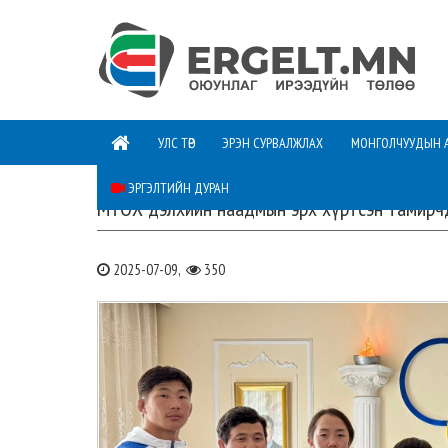
УЛС ТӨР
ЭРЭН СУРВАЛЖЛАХ
МОНГОЛЧУУДЫН 
ЭРГЭЛТИЙН ДУРАН
МҮОХ дэлхийн наадмын эрх хүртсэн тамирчд
2025-07-09,
350