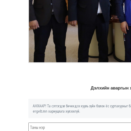
Дэлхийн аваргын х
АНХААР! Та сэтгэгдэл бичихдээ хууль зүйн болон ёс суртахууныг ба
ergelt.mn хариуцлага хүлээхгүй.