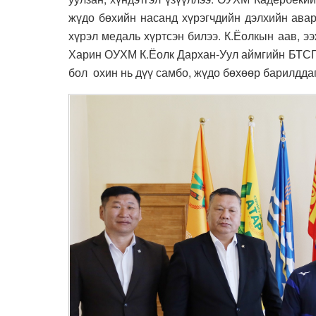
жүдо бөхийн насанд хүрэгчдийн дэлхийн авар
хүрэл медаль хүртсэн билээ. К.Ёолкын аав, 
Харин ОУХМ К.Ёолк Дархан-Уул аймгийн БТСГ-
бол охин нь дүү самбо, жүдо бөхөөр барилддаг