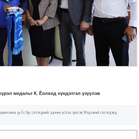
үрэл медальт К. Ёолкод хүндэтгэл үзүүлэв
римтална уу. Ёс бус сэтгэгдлийг админ устгах эрхтэй. Мэдээний сэтгэгдэлд