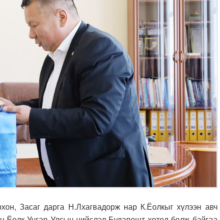
хон, Засаг дарга Н.Лхагвадорж нар К.Ёолкыг хүлээн авч
йн Ёолк Унгар Улсын нийслэл Будапешт хотод болж байгаа