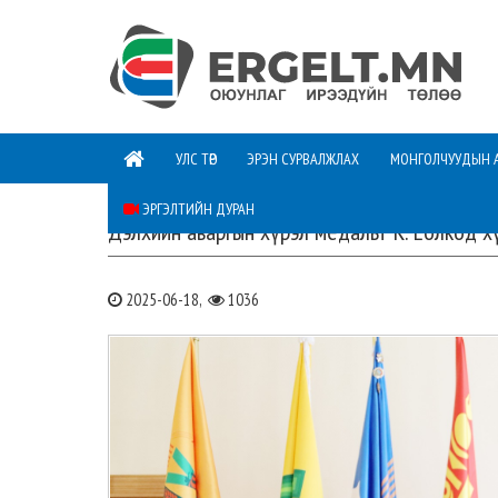
УЛС ТӨР
ЭРЭН СУРВАЛЖЛАХ
МОНГОЛЧУУДЫН 
ЭРГЭЛТИЙН ДУРАН
Дэлхийн аваргын хүрэл медальт К. Ёолкод х
2025-06-18,
1036