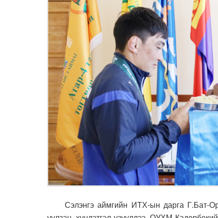
Сэлэнгэ аймгийн ИТХ-ын дарга Г.Бат-Ор
уулзан, хүндэтгэл үзүүллээ. ОУХМ Кадербеки