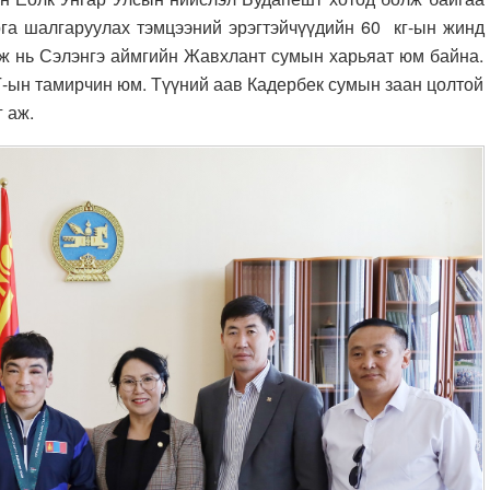
га шалгаруулах тэмцээний эрэгтэйчүүдийн 60 кг-ын жинд
ээж нь Сэлэнгэ аймгийн Жавхлант сумын харьяат юм байна.
ын тамирчин юм. Түүний аав Кадербек сумын заан цолтой
 аж.