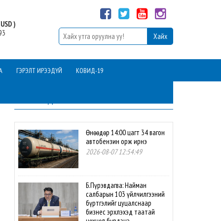
USD )
93
А
ГЭРЭЛТ ИРЭЭДҮЙ
КОВИД-19
ШИНЭ МЭДЭЭ
Өнөөдөр 14:00 цагт 34 вагон
автобензин орж ирнэ
2026-08-07 12:54:49
Б.Пүрэвдагва: Найман
салбарын 103 үйлчилгээний
бүртгэлийг цуцалснаар
бизнес эрхлэхэд таатай
нөхцөл бүрдэнэ