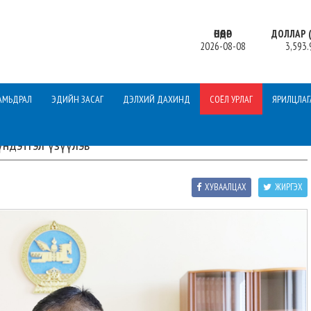
ӨНӨӨДӨР
ДОЛЛАР (
2026-08-08
3,593.
АМЬДРАЛ
ЭДИЙН ЗАСАГ
ДЭЛХИЙ ДАХИНД
СОЁЛ УРЛАГ
ЯРИЛЦЛАГ
үндэтгэл үзүүлэв
ХУВААЛЦАХ
ЖИРГЭХ