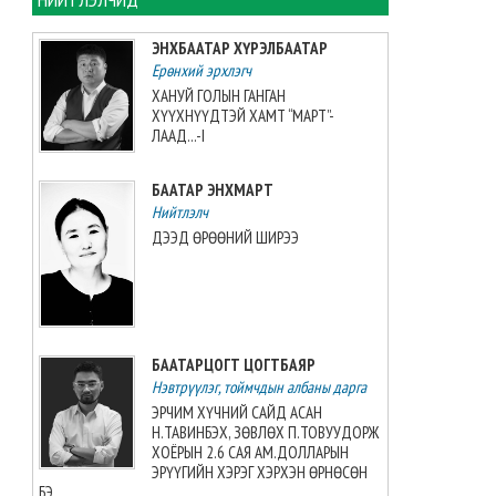
хийжээ
2026-08-07 10:16:21
ЭНХБААТАР ХҮРЭЛБААТАР
Ерөнхий эрхлэгч
Б.Шарав агсны гэргий
ХАНУЙ ГОЛЫН ГАНГАН
Д.ГАНЧИМЭГ: Хань минь “Төр
ХҮҮХНҮҮДТЭЙ ХАМТ “МАРТ”-
намайг үнэлж байхад би
ЛААД...-I
хүндлэхгүй бол болохгүй”
гээд эцсийнхээ хүчийг
БААТАР ЭНХМАРТ
шавхаж, өөрөө шагналаа авсан
Нийтлэлч
2026-08-07 08:24:12
ДЭЭД ӨРӨӨНИЙ ШИРЭЭ
“INTERNATIONAL SHINE CUP
2026”-гаас 7 алт, 7 мөнгө, 5
хүрэл медаль хүртжээ
2026-08-07 08:19:30
БААТАРЦОГТ ЦОГТБАЯР
Нэвтрүүлэг, тоймчдын албаны дарга
Камбож Улс 2028 оны Азийн
аваргыг зохион байгуулах
ЭРЧИМ ХҮЧНИЙ САЙД АСАН
эрхийг авлаа
Н.ТАВИНБЭХ, ЗӨВЛӨХ П.ТОВУУДОРЖ
2026-08-07 07:51:49
ХОЁРЫН 2.6 САЯ АМ.ДОЛЛАРЫН
ЭРҮҮГИЙН ХЭРЭГ ХЭРХЭН ӨРНӨСӨН
БЭ