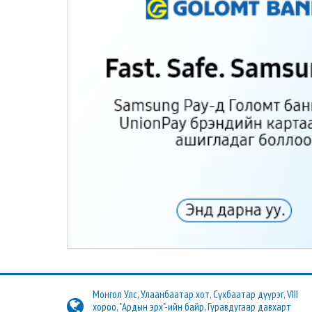
Монгол Улс, Улаанбаатар хот, Сүхбаатар дүүрэг, VIII
хороо, "Ардын эрх"-ийн байр, Гуравдугаар давхарт