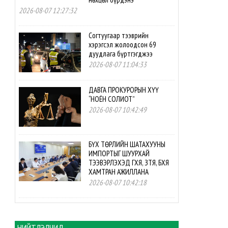
2026-08-07 12:27:32
Согтуугаар тээврийн
хэрэгсэл жолоодсон 69
дуудлага бүртгэгджээ
2026-08-07 11:04:33
ДАВГА ПРОКУРОРЫН ХҮҮ
“НОЁН СОЛИОТ”
2026-08-07 10:42:49
БҮХ ТӨРЛИЙН ШАТАХУУНЫ
ИМПОРТЫГ ШУУРХАЙ
ТЭЭВЭРЛЭХЭД ГХЯ, ЗТЯ, БХЯ
ХАМТРАН АЖИЛЛАНА
2026-08-07 10:42:18
БНСУ-ын буцалтгүй
тусламжийн төслийн
хэрэгжилтэд мониторинг
НИЙТЛЭЛЧИД