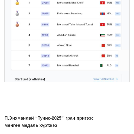
П.Энхманлай “Тунис-2025” гран пригээс
мөнгөн медаль хүртжээ