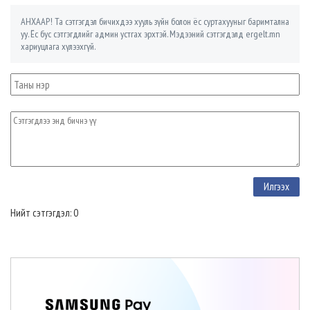
АНХААР! Та сэтгэгдэл бичихдээ хууль зүйн болон ёс суртахууныг баримтална
уу. Ёс бус сэтгэгдлийг админ устгах эрхтэй. Мэдээний сэтгэгдэлд ergelt.mn
хариуцлага хүлээхгүй.
Нийт сэтгэгдэл: 0