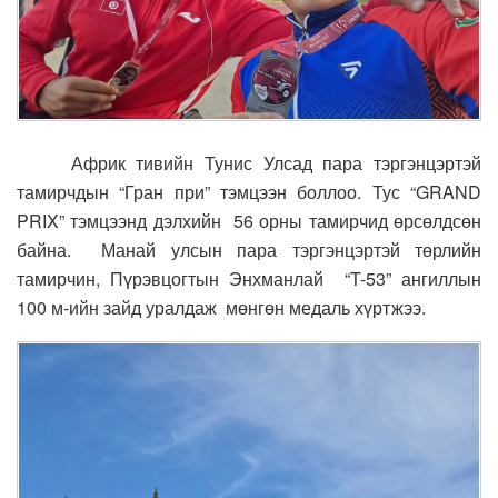
Африк тивийн Тунис Улсад пара тэргэнцэртэй
тамирчдын “Гран при” тэмцээн боллоо. Тус “GRAND
PRIX” тэмцээнд дэлхийн 56 орны тамирчид өрсөлдсөн
байна. Манай улсын пара тэргэнцэртэй төрлийн
тамирчин, Пүрэвцогтын Энхманлай “T-53” ангиллын
100 м-ийн зайд уралдаж мөнгөн медаль хүртжээ.