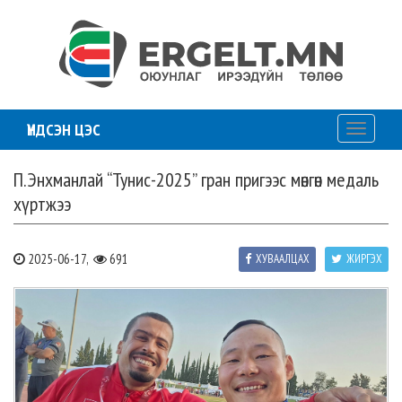
ҮНДСЭН ЦЭС
Toggle
navigati
П.Энхманлай “Тунис-2025” гран пригээс мөнгөн медаль
хүртжээ
2025-06-17,
691
ХУВААЛЦАХ
ЖИРГЭХ