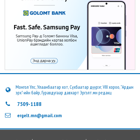
Монгол Улс, Улаанбаатар хот, Сүхбаатар дүүрэг, VIII хороо, "Ардын
эрх"-ийн байр, Гуравдугаар давхарт Эргэлт.мн редакц
7509-1188
ergelt.mn@gmail.com