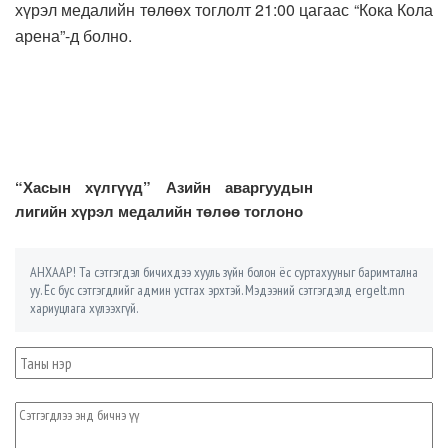
хүрэл медалийн төлөөх тоглолт 21:00 цагаас “Кока Кола
арена”-д болно.
“Хасын хүлгүүд” Азийн аваргуудын
лигийн хүрэл медалийн төлөө тоглоно
АНХААР! Та сэтгэгдэл бичихдээ хууль зүйн болон ёс суртахууныг баримтална
уу. Ёс бус сэтгэгдлийг админ устгах эрхтэй. Мэдээний сэтгэгдэлд ergelt.mn
хариуцлага хүлээхгүй.