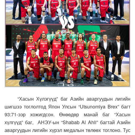
“Хасын Хүлэгүүд” баг Азийн аваргуудын лигийн
шигшээ тоглолтод Япон Улсын “Utsunomiya Brex” багт
93:71-ээр хожигдсон. Өнөөдөр манай баг “Хасын
хүлгүүд” баг, АНЭУ-ын “Shabab Al Ahli” багтай Азийн
аваргуудын лигийн хүрэл медалын төлөөх тоглоно. Тус