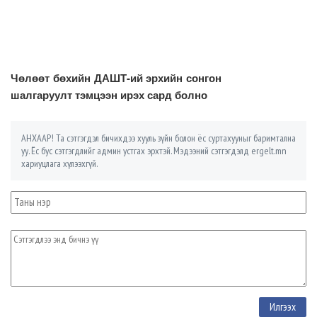
Чөлөөт бөхийн ДАШТ-ий эрхийн сонгон
шалгаруулт тэмцээн ирэх сард болно
АНХААР! Та сэтгэгдэл бичихдээ хууль зүйн болон ёс суртахууныг баримтална
уу. Ёс бус сэтгэгдлийг админ устгах эрхтэй. Мэдээний сэтгэгдэлд ergelt.mn
хариуцлага хүлээхгүй.