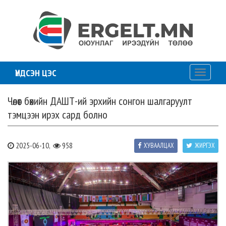
ҮНДСЭН ЦЭС
Toggle
navigati
Чөлөөт бөхийн ДАШТ-ий эрхийн сонгон шалгаруулт
тэмцээн ирэх сард болно
2025-06-10,
958
ХУВААЛЦАХ
ЖИРГЭХ