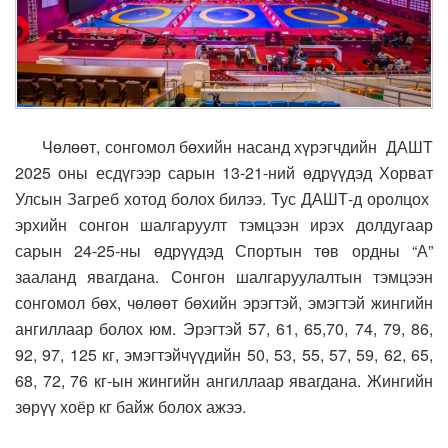
Чөлөөт, сонгомол бөхийн насанд хүрэгчдийн ДАШТ
2025 оны есдүгээр сарын 13-21-ний өдрүүдэд Хорват
Улсын Загреб хотод болох билээ. Тус ДАШТ-д оролцох
эрхийн сонгон шалгаруулт тэмцээн ирэх долдугаар
сарын 24-25-ны өдрүүдэд Спортын төв ордны “А”
зааланд явагдана. Сонгон шалгаруулалтын тэмцээн
сонгомол бөх, чөлөөт бөхийн эрэгтэй, эмэгтэй жингийн
ангиллаар болох юм. Эрэгтэй 57, 61, 65,70, 74, 79, 86,
92, 97, 125 кг, эмэгтэйчүүдийн 50, 53, 55, 57, 59, 62, 65,
68, 72, 76 кг-ын жингийн ангиллаар явагдана. Жингийн
зөрүү хоёр кг байж болох ажээ.