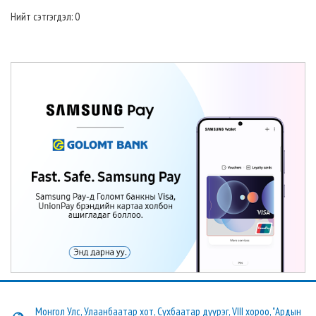
Нийт сэтгэгдэл: 0
Монгол Улс, Улаанбаатар хот, Сүхбаатар дүүрэг, VIII хороо, "Ардын